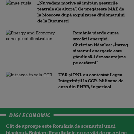
„Nu vedem motive să imităm gesturile
teatrale ale altora”. Ce pregătește MAE de
la Moscova după expulzarea diplomatului
de la București
România pierde cursa
stocării energiei.
Christian Năsulea: „Întreg
sistemul energetic este
gândit să-i dezavantajeze
pe cetățeni”
USR și PNL au contestat Legea
Integrității la CCR. Milioane de
euro din PNRR, în pericol
DIGI ECONOMIC
Cât de aproape este România de scenariul unui
blackout. Bolojan: Rezultatele nu se văd de pe o zi pe