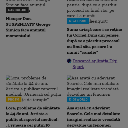
GANDUL.RO
Nicușor Dan,
DIGI SPORT
SUSPENDAT!? George
Suma uriașă care i se reține
Simion face anunțul
lui Cornel Dinu din pensie,
momentului
după ce a pierdut procesul
cu finul său, pe care l-a
numit "canalie"
Descarcă aplicația Digi
Sport
PRO FM
DIGI WORLD
Lora, probleme de sănătate
Așa arată cu adevărat
la 44 de ani. Artista a
Soarele. Cele mai detaliate
publicat raportul medical:
imagini realizate vreodată
„Urmează cel puțin 10
dezvăluie un fenomen