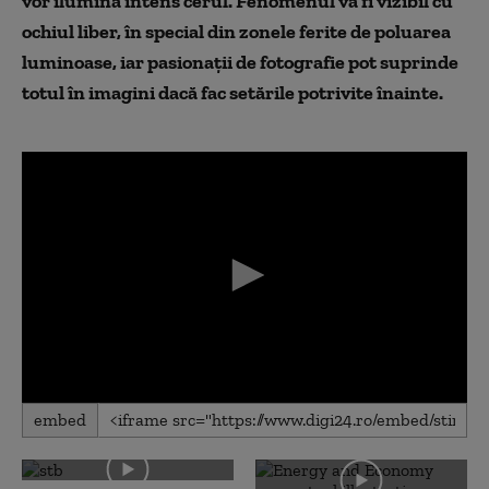
vor ilumina intens cerul. Fenomenul va fi vizibil cu
ochiul liber, în special din zonele ferite de poluarea
luminoase, iar pasionații de fotografie pot suprinde
totul în imagini dacă fac setările potrivite înainte.
0
embed
seconds
of
0
seconds