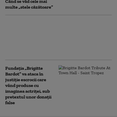
Când se văd cele mai
multe „stele căzătoare”
O companie aeriană
oferă o vacanță
gratuită și 43.000 de
euro „celui mai slab
fotograf”, ca să facă
poze proaste în Islanda
Fundația „Brigitte
Bardot” va ataca în
justiție escrocii care
vând produse cu
imaginea actriței, sub
pretextul unor donații
false