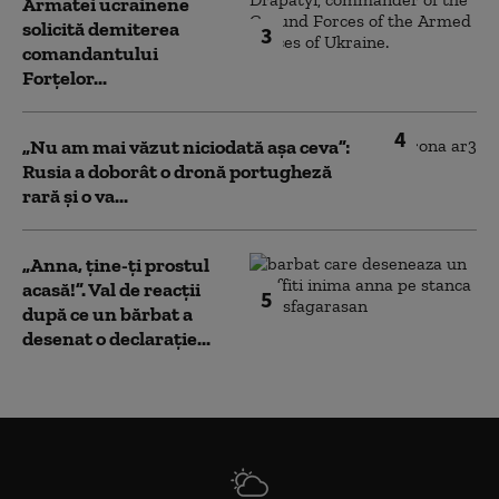
Armatei ucrainene
solicită demiterea
3
comandantului
Forțelor...
4
„Nu am mai văzut niciodată așa ceva”:
Rusia a doborât o dronă portugheză
rară și o va...
„Anna, ţine-ţi prostul
acasă!”. Val de reacții
5
după ce un bărbat a
desenat o declarație...