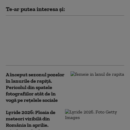
Te-ar putea interesa și:
Garda de Mediu:
Fotografiile publicate în
online nu sunt
suficiente. Ce trebuie să
faceți pentru o sesizare
corectă şi validă
A început sezonul pozelor
în lanurile de rapiță.
Pericolul din spatele
fotografiilor atât de în
vogă pe rețelele sociale
Lyride 2026: Ploaia de
meteori vizibilă din
România în aprilie.