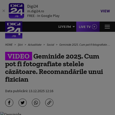
Digi24
VIEW
m.digi24.ro
FREE - In Google Play
LIVE TV
LIVE FM
HOME
Știri
Actualitate
Social
Geminide 2025. Cum pot fi fotografiate stelele căzătoare. Recomandările unui fizician
VIDEO
Geminide 2025. Cum
pot fi fotografiate stelele
căzătoare. Recomandările unui
fizician
Data publicării:
13.12.2025 12:16