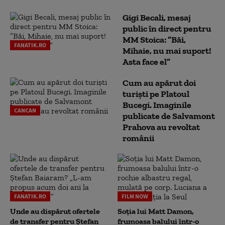
Gigi Becali, mesaj
public în direct pentru
MM Stoica: ”Băi,
FANATIK.RO
Mihaie, nu mai suport!
Asta face el”
Cum au apărut doi
turiști pe Platoul
Bucegi. Imaginile
CANCAN
publicate de Salvamont
Prahova au revoltat
românii
FANATIK.RO
FILM NOW
Unde au dispărut ofertele
Soția lui Matt Damon,
de transfer pentru Ștefan
frumoasa balului într-o