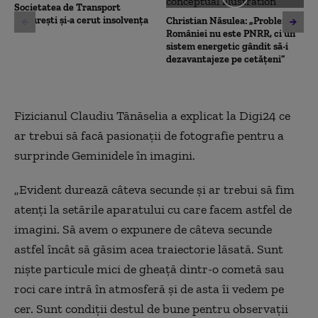
Societatea de Transport
București și-a cerut insolvența
Christian Năsulea: „Problema
României nu este PNRR, ci un
sistem energetic gândit să-i
dezavantajeze pe cetățeni”
Fizicianul Claudiu Tănăselia a explicat la Digi24 ce
ar trebui să facă pasionații de fotografie pentru a
surprinde Geminidele în imagini.
„Evident durează câteva secunde și ar trebui să fim
atenți la setările aparatului cu care facem astfel de
imagini. Să avem o expunere de câteva secunde
astfel încât să găsim acea traiectorie lăsată. Sunt
niște particule mici de gheață dintr-o cometă sau
roci care intră în atmosferă și de asta îi vedem pe
cer. Sunt condiții destul de bune pentru observații