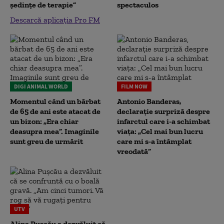
ședințe de terapie”
spectaculos
Descarcă aplicația Pro FM
DIGI ANIMAL WORLD
FILM NOW
Momentul când un bărbat
Antonio Banderas,
de 65 de ani este atacat de
declarație surpriză despre
un bizon: „Era chiar
infarctul care i-a schimbat
deasupra mea”. Imaginile
viața: „Cel mai bun lucru
sunt greu de urmărit
care mi s-a întâmplat
vreodată”
UTV
Alina Pușcău a dezvăluit că