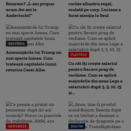
Baiaram? „L-am propus
rochie albastru regal,
acum doi ani la
mulată pe corp. Luciana a
Anderlecht!”
furat atenția la Seul
ADEVĂRUL
Amenințările lui Trump nu
PLAYTECH
mai sperie lumea. Cum
Cu cât îți crește salariul
tratează capitalele lumii
pentru fiecare prag de
retorica Casei Albe
vechime. Cum se aplică
majorările din noua Lege a
salarizării după 3, 5, 10, 15
și...
NEWSWEEK
DIGI FM