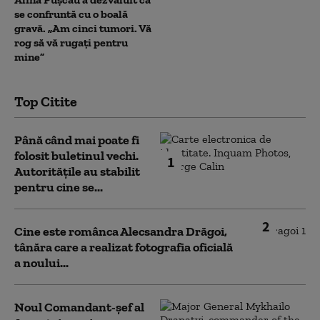
se confruntă cu o boală
gravă. „Am cinci tumori. Vă
rog să vă rugați pentru
mine”
Top Citite
Până când mai poate fi
folosit buletinul vechi.
1
Autoritățile au stabilit
pentru cine se...
2
Cine este românca Alecsandra Drăgoi,
tânăra care a realizat fotografia oficială
a noului...
Noul Comandant-șef al