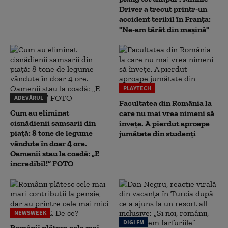
Driver a trecut printr-un
accident teribil în Franța:
"Ne-am târât din mașină"
PLAYTECH
ADEVĂRUL
Facultatea din România la
Cum au eliminat
care nu mai vrea nimeni să
cisnădienii samsarii din
înveţe. A pierdut aproape
piață: 8 tone de legume
jumătate din studenţi
vândute în doar 4 ore.
Oamenii stau la coadă: „E
incredibil!” FOTO
NEWSWEEK
DIGI FM
Românii plătesc cele mai