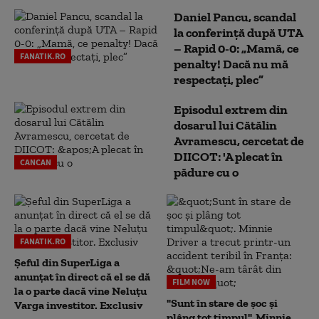
Daniel Pancu, scandal
la conferință după UTA
– Rapid 0-0: „Mamă, ce
FANATIK.RO
penalty! Dacă nu mă
respectați, plec”
Episodul extrem din
dosarul lui Cătălin
Avramescu, cercetat de
DIICOT: 'A plecat în
CANCAN
pădure cu o
FANATIK.RO
Șeful din SuperLiga a
anunțat în direct că el se dă
FILM NOW
la o parte dacă vine Neluțu
"Sunt în stare de șoc și
Varga investitor. Exclusiv
plâng tot timpul". Minnie