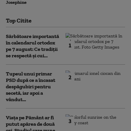
Josephine
Top Citite
Sărbătoare importantă
în calendarul ortodox
1
pe 7 august: Ce tradiții
se respectă și cui...
Tupeul unui primar
2
PSD după ce a încasat
despăgubiri pentru
secetă, iar apoi a
vândut...
Viața pe Pământ ar fi
3
putut apărea de două
ori. Studiul care pune