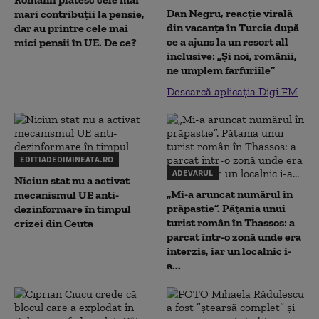
Dan Negru, reacție virală
mari contribuții la pensie,
din vacanța în Turcia după
dar au printre cele mai
ce a ajuns la un resort all
mici pensii în UE. De ce?
inclusive: „Și noi, românii,
ne umplem farfuriile”
Descarcă aplicația Digi FM
EDITIADEDIMINEATA.RO
ADEVARUL
Niciun stat nu a activat
„Mi-a aruncat numărul în
mecanismul UE anti-
prăpastie”. Pățania unui
dezinformare în timpul
turist român în Thassos: a
crizei din Ceuta
parcat într-o zonă unde era
interzis, iar un localnic i-
a...