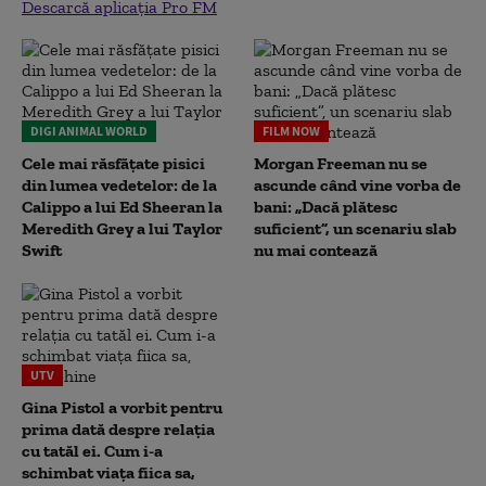
Descarcă aplicația Pro FM
DIGI ANIMAL WORLD
FILM NOW
Cele mai răsfățate pisici
Morgan Freeman nu se
din lumea vedetelor: de la
ascunde când vine vorba de
Calippo a lui Ed Sheeran la
bani: „Dacă plătesc
Meredith Grey a lui Taylor
suficient”, un scenariu slab
Swift
nu mai contează
UTV
Gina Pistol a vorbit pentru
prima dată despre relația
cu tatăl ei. Cum i-a
schimbat viața fiica sa,