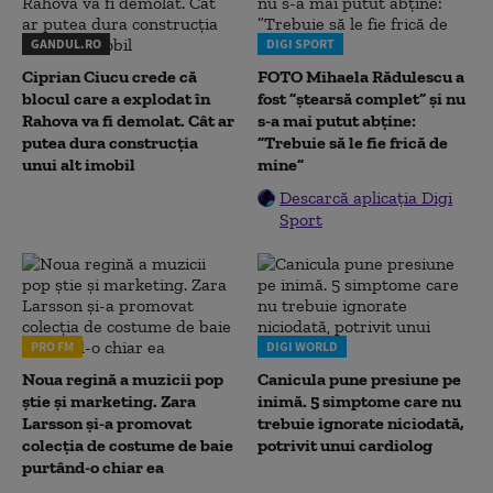
GANDUL.RO
DIGI SPORT
Ciprian Ciucu crede că
FOTO Mihaela Rădulescu a
blocul care a explodat în
fost ”ștearsă complet” și nu
Rahova va fi demolat. Cât ar
s-a mai putut abține:
putea dura construcția
”Trebuie să le fie frică de
unui alt imobil
mine”
Descarcă aplicația Digi
Sport
PRO FM
DIGI WORLD
Noua regină a muzicii pop
Canicula pune presiune pe
știe și marketing. Zara
inimă. 5 simptome care nu
Larsson și-a promovat
trebuie ignorate niciodată,
colecția de costume de baie
potrivit unui cardiolog
purtând-o chiar ea