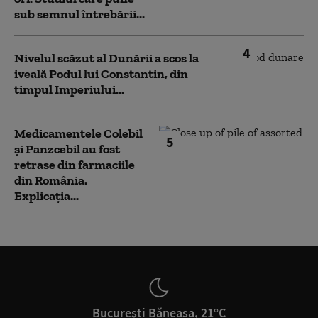
sub semnul întrebării...
4
Nivelul scăzut al Dunării a scos la
iveală Podul lui Constantin, din
timpul Imperiului...
Medicamentele Colebil
5
și Panzcebil au fost
retrase din farmaciile
din România.
Explicația...
București Băneasa, 21°C