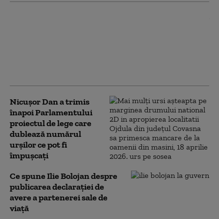
Mesajul lui Nicușor Dan
după decizia Moody’s
privind ratingul de țară:
„A confirmat pașii
importanți pe care
România i-a făcut”
Nicușor Dan a trimis
înapoi Parlamentului
proiectul de lege care
dublează numărul
urșilor ce pot fi
împușcați
Ce spune Ilie Bolojan despre
publicarea declarației de
avere a partenerei sale de
viață