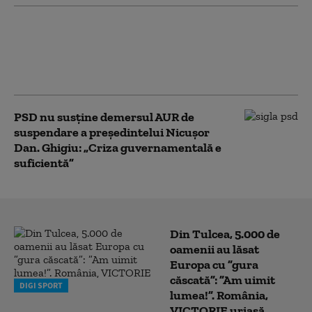
AUR face bilanțul parlamentarilor
care susțin suspendarea lui Nicușor
Dan. Dungaciu: „Vrem să vedem
cine semnează și cine nu”
PSD nu susține demersul AUR de
suspendare a președintelui Nicușor
Dan. Ghigiu: „Criza guvernamentală e
suficientă”
Din Tulcea, 5.000 de
oamenii au lăsat
Europa cu ”gura
căscată”: ”Am uimit
DIGI SPORT
lumea!”. România,
VICTORIE uriașă