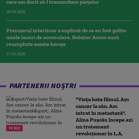
care am dorit să-l transmitem piețelor
08.08.2026
Premierul interimar a explicat de ce au fost golite
unele lacuri de acumulare. Bolojan: Acum sunt
reumplute aceste baraje
07.08.2026
PARTENERII NOȘTRI
"Viața bate filmul. Am
cancer la sân. Am
intrat în metastază".
Alina Pușcău începe azi
un tratament
PE ROZ
revoluționar în L.A.