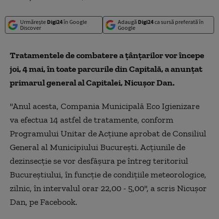
Urmărește
Digi24
în Google
Adaugă
Digi24
ca sursă preferată în
Discover
Google
Tratamentele de combatere a ţânţarilor vor începe
joi, 4 mai, în toate parcurile din Capitală, a anunţat
primarul general al Capitalei, Nicuşor Dan.
"Anul acesta, Compania Municipală Eco Igienizare
va efectua 14 astfel de tratamente, conform
Programului Unitar de Acţiune aprobat de Consiliul
General al Municipiului Bucureşti. Acţiunile de
dezinsecţie se vor desfăşura pe întreg teritoriul
Bucureştiului, în funcţie de condiţiile meteorologice,
zilnic, în intervalul orar 22,00 - 5,00", a scris Nicuşor
Dan, pe Facebook.