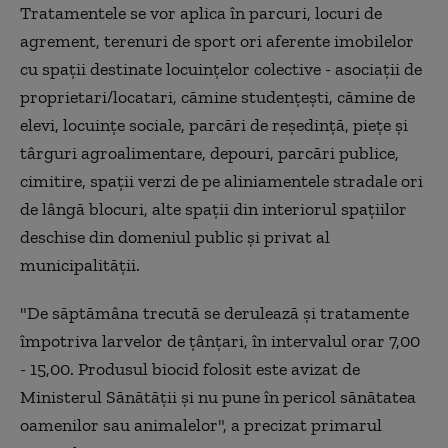
Tratamentele se vor aplica în parcuri, locuri de
agrement, terenuri de sport ori aferente imobilelor
cu spaţii destinate locuinţelor colective - asociaţii de
proprietari/locatari, cămine studenţeşti, cămine de
elevi, locuinţe sociale, parcări de reşedinţă, pieţe şi
târguri agroalimentare, depouri, parcări publice,
cimitire, spaţii verzi de pe aliniamentele stradale ori
de lângă blocuri, alte spaţii din interiorul spaţiilor
deschise din domeniul public şi privat al
municipalităţii.
"De săptămâna trecută se derulează şi tratamente
împotriva larvelor de ţânţari, în intervalul orar 7,00
- 15,00. Produsul biocid folosit este avizat de
Ministerul Sănătăţii şi nu pune în pericol sănătatea
oamenilor sau animalelor", a precizat primarul