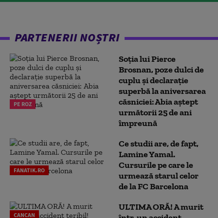
PARTENERII NOȘTRI
Soția lui Pierce
Brosnan, poze dulci de
cuplu și declarație
superbă la aniversarea
căsniciei: Abia aștept
PE ROZ
următorii 25 de ani
împreună
Ce studii are, de fapt,
Lamine Yamal.
Cursurile pe care le
FANATIK.RO
urmează starul celor
de la FC Barcelona
ULTIMA ORĂ! A murit
CANCAN
într-un accident