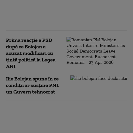
PSD îi cere lui Bolojan să susțină la
Bruxelles repornirea centralelor pe
cărbune: „României nu i se poate cere
să rămână în beznă”
Prima reacție a PSD
după ce Bolojan a
acuzat modificări cu
țintă politică la Legea
ANI
Ilie Bolojan spune în ce
condiții ar susține PNL
un Guvern tehnocrat
Bolojan, despre contestarea
legii ANI la CCR: E necesară o
verificare. Modificările au
fost făcute cu țintă politică