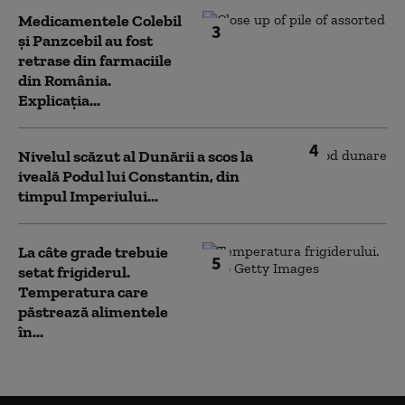
Medicamentele Colebil
3
și Panzcebil au fost
retrase din farmaciile
din România.
Explicația...
4
Nivelul scăzut al Dunării a scos la
iveală Podul lui Constantin, din
timpul Imperiului...
La câte grade trebuie
5
setat frigiderul.
Temperatura care
păstrează alimentele
în...