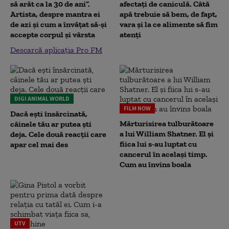
să arăt ca la 30 de ani”.
afectați de caniculă. Câtă
Artista, despre mantra ei
apă trebuie să bem, de fapt,
de azi și cum a învățat să-și
vara și la ce alimente să fim
accepte corpul și vârsta
atenți
Descarcă aplicația Pro FM
DIGI ANIMAL WORLD
FILM NOW
Dacă ești însărcinată,
Mărturisirea tulburătoare
câinele tău ar putea ști
a lui William Shatner. El și
deja. Cele două reacții care
fiica lui s-au luptat cu
apar cel mai des
cancerul în același timp.
Cum au învins boala
UTV