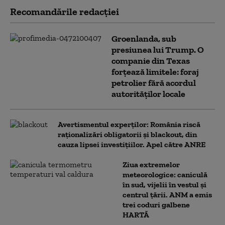
Recomandările redacţiei
Groenlanda, sub
presiunea lui Trump. O
companie din Texas
forțează limitele: foraj
petrolier fără acordul
autorităților locale
Avertismentul experților: România riscă
raționalizări obligatorii și blackout, din
cauza lipsei investițiilor. Apel către ANRE
Ziua extremelor
meteorologice: caniculă
în sud, vijelii în vestul și
centrul țării. ANM a emis
trei coduri galbene
HARTĂ