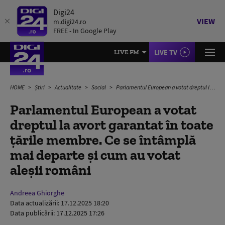
Digi24
VIEW
m.digi24.ro
FREE - In Google Play
LIVE TV
LIVE FM
HOME
Știri
Actualitate
Social
Parlamentul European a votat dreptul la avort garantat în toate țările membre. Ce se întâmplă mai departe și cum au votat aleșii români
Parlamentul European a votat
dreptul la avort garantat în toate
țările membre. Ce se întâmplă
mai departe și cum au votat
aleșii români
Andreea Ghiorghe
Data actualizării:
17.12.2025 18:20
Data publicării:
17.12.2025 17:26