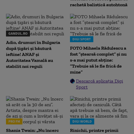
rachetă balistică autohtonă
GANDUL.RO
DIGI SPORT
Adio, drumuri în Bulgaria
FOTO Mihaela Rădulescu a
după țigări și băutură
fost ”ștearsă complet” și nu
ieftine! ANAF și
s-a mai putut abține:
Autoritatea Vamală au
”Trebuie să le fie frică de
stabilit noi reguli
mine”
Descarcă aplicația Digi
Sport
PRO FM
DIGI WORLD
Shania Twain: „Nu încerc
Rinichii, printre primii