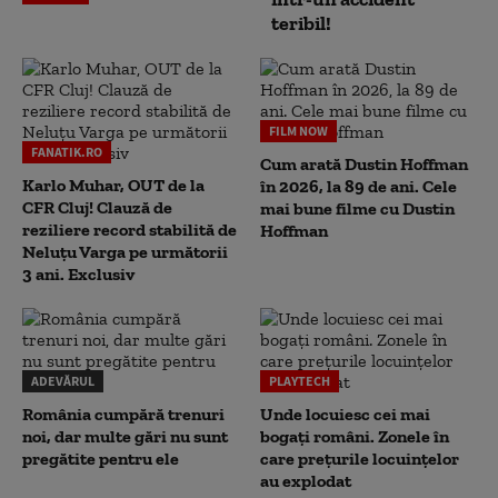
teribil!
FILM NOW
FANATIK.RO
Cum arată Dustin Hoffman
Karlo Muhar, OUT de la
în 2026, la 89 de ani. Cele
CFR Cluj! Clauză de
mai bune filme cu Dustin
reziliere record stabilită de
Hoffman
Neluțu Varga pe următorii
3 ani. Exclusiv
ADEVĂRUL
PLAYTECH
România cumpără trenuri
Unde locuiesc cei mai
noi, dar multe gări nu sunt
bogați români. Zonele în
pregătite pentru ele
care prețurile locuințelor
au explodat