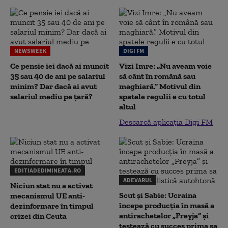
NEWSWEEK
DIGI FM
Ce pensie iei dacă ai muncit
Vizi Imre: „Nu aveam voie
35 sau 40 de ani pe salariul
să cânt în română sau
minim? Dar dacă ai avut
maghiară.” Motivul din
salariul mediu pe țară?
spatele regulii e cu totul
altul
Descarcă aplicația Digi FM
EDITIADEDIMINEATA.RO
ADEVARUL
Niciun stat nu a activat
Scut și Sabie: Ucraina
mecanismul UE anti-
începe producția în masă a
dezinformare în timpul
antirachetelor „Freyja” și
crizei din Ceuta
testează cu succes prima sa