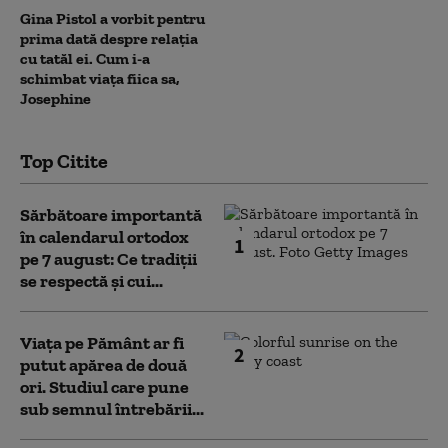
Gina Pistol a vorbit pentru
prima dată despre relația
cu tatăl ei. Cum i-a
schimbat viața fiica sa,
Josephine
Top Citite
Sărbătoare importantă
în calendarul ortodox
1
pe 7 august: Ce tradiții
se respectă și cui...
Viața pe Pământ ar fi
2
putut apărea de două
ori. Studiul care pune
sub semnul întrebării...