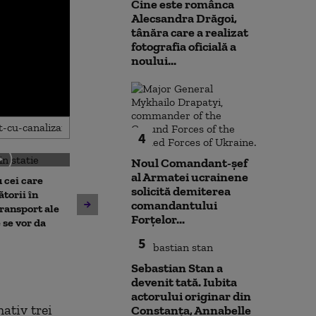
Cine este românca
Alecsandra Drăgoi,
tânăra care a realizat
fotografia oficială a
noului...
4
Noul Comandant-șef
al Armatei ucrainene
 cei care
solicită demiterea
torii în
comandantului
Un asistent medical din SUA
Jihadiști infilt
transport ale
Forțelor...
pune la pământ un pacient
migranții ajunș
 se vor da
violent. Ce nu a știut
5
bărbatul agresiv atunci când
l-a atacat
Sebastian Stan a
devenit tată. Iubita
actorului originar din
ativ trei
Constanța, Annabelle