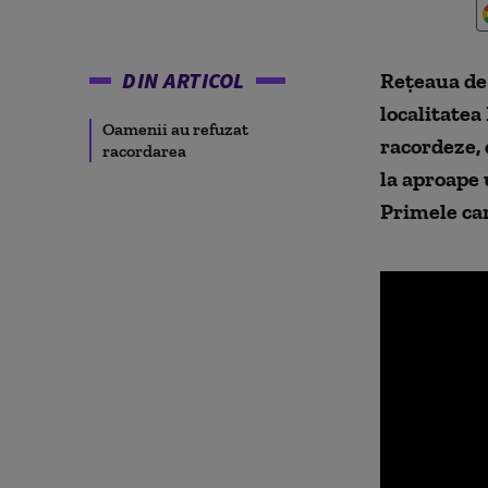
DIN ARTICOL
Rețeaua de 
localitatea
Oamenii au refuzat
racordeze, 
racordarea
la aproape 
Primele car