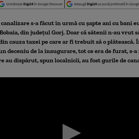
Urmărește
Digi24
în Google Discover
Adaugă
Digi24
ca sursă preferată în Googl
canalizare s-a făcut în urmă cu șapte ani cu bani e
 Bobaia, din județul Gorj. Doar că sătenii n-au vrut s
din cauza taxei pe care ar fi trebuit să o plătească. 
un deceniu de la inaugurare, tot ce era de furat, s-a 
e au dispărut, spun localnicii, au fost gurile de cana