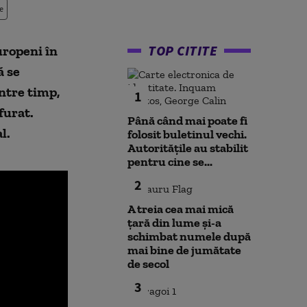
e
TOP CITITE
uropeni în
ă se
Între timp,
1
furat.
Până când mai poate fi
l.
folosit buletinul vechi.
Autoritățile au stabilit
pentru cine se...
2
A treia cea mai mică
țară din lume și-a
schimbat numele după
mai bine de jumătate
de secol
3