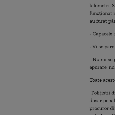
kilometri. S
funcţionat 
au furat pân
- Capacele 
- Vi se par
- Nu mi se 
epurare, nu
Toate aceste
"Polițiștii 
dosar penal
procuror di