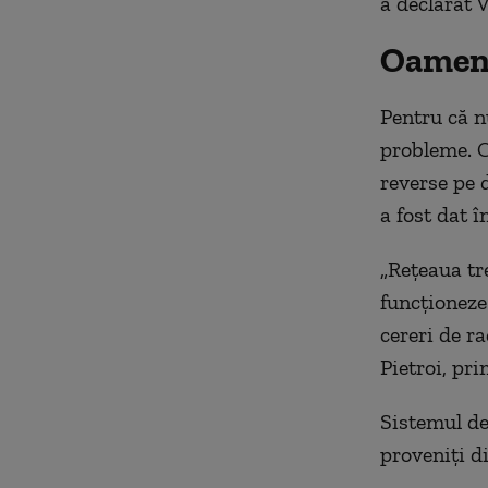
a declarat V
Oameni
Pentru că n
probleme. C
reverse pe d
a fost dat 
„Rețeaua tr
funcţioneze 
cereri de ra
Pietroi, pr
Sistemul de
proveniți d