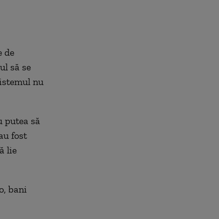
e de
ul să se
sistemul nu
u putea să
au fost
ă lie
o, bani