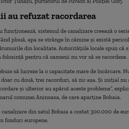
ictor Ţuhaşu, purtătorul de cuvânt al Poliţiei Gorj.
i au refuzat racordarea
u funcţionează, sistemul de canalizare creează o seri
ând plouă, apa se strânge în cămine şi există pericol
rumurile din localitate. Autorităţiile locale spun că 
în folosință pentru că oamenii nu vor să se racordeze.
ebuie să lucreze la o capacitate mare de încărcare. N
doar cu două, trei racorduri, să zic aşa. Şi iniţial nu 
cordare şi ulterior au apărut aceste probleme”, explic
imarul comunei Aninoasa, de care aparține Bobaia.
 canalizare din satul Bobaia a costat 300.000 de eur
in fonduri europene.