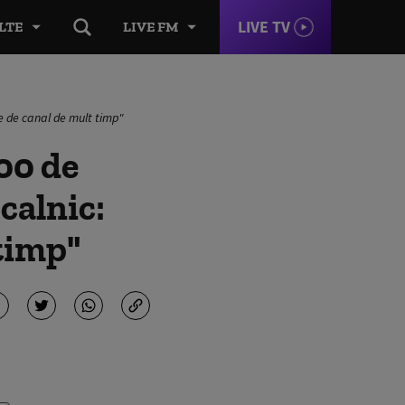
LIVE TV
LTE
LIVE FM
le de canal de mult timp"
00 de
ocalnic:
 timp"