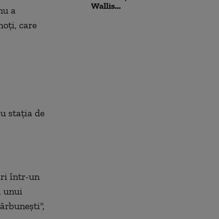
Wallis...
nu a
hoţi, care
u staţia de
ri într-un
a unui
ărbunești",