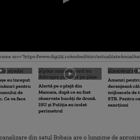
me
așe au început
Amenzi pentru
Alertă pe o plajă din
 măsuri pentru
deranjează călă
Mamaia, după ce au fost
sumului de
mijloacele de 
observate bucăți de dronă.
c. Ce va face
STB. Pentru ce
ISU și Poliția au izolat
sancțiuni
perimetrul
canalizare din satul Bobaia are o lungime de aproxim