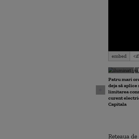
0
embed
seconds
of
0
seconds
Volu
90%
Patru mari or
deja să aplice
limitarea con
curent electri
Capitala
Reţeaua de 