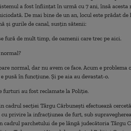
istemul a fost înfiinţat în urmă cu 7 ani, însă acesta 
niciodată. De mai bine de un an, locul este prădat de 
ă şi gurile de canal, susțin sătenii:
se fură de mult timp, de oamenii care trec pe aici.
e normal?
pare normal, dar nu avem ce face. Acum e problema c
 e pusă în funcţiune. Şi pe aia au devastat-o.
 furturi au fost reclamate la Poliție.
din cadrul secției Târgu Cărbunești efectuează cercetă
 cu privire la infracțiunea de furt, sub supraveghere
n cadrul parchetului de pe lângă judecătoria Târgu C