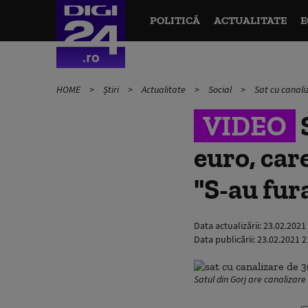
POLITICĂ
ACTUALITATE
E
HOME
Știri
Actualitate
Social
Sat cu canaliz
VIDEO
S
euro, care
"S-au fur
Data actualizării:
23.02.2021
Data publicării:
23.02.2021 2
Satul din Gorj are canalizare