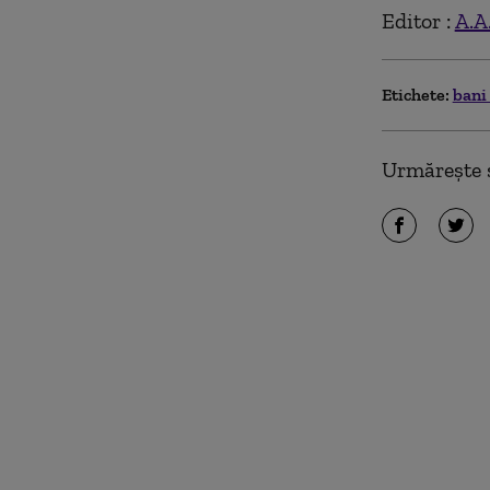
Editor :
A.A
Etichete:
bani
Urmărește ș