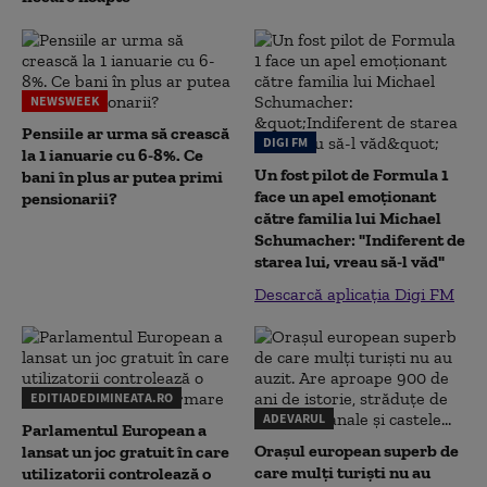
NEWSWEEK
Pensiile ar urma să crească
DIGI FM
la 1 ianuarie cu 6-8%. Ce
Un fost pilot de Formula 1
bani în plus ar putea primi
face un apel emoționant
pensionarii?
către familia lui Michael
Schumacher: "Indiferent de
starea lui, vreau să-l văd"
Descarcă aplicația Digi FM
EDITIADEDIMINEATA.RO
ADEVARUL
Parlamentul European a
Orașul european superb de
lansat un joc gratuit în care
care mulți turiști nu au
utilizatorii controlează o