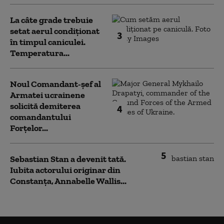
La câte grade trebuie
setat aerul condiționat
3
în timpul caniculei.
Temperatura...
Noul Comandant-șef al
Armatei ucrainene
solicită demiterea
4
comandantului
Forțelor...
5
Sebastian Stan a devenit tată.
Iubita actorului originar din
Constanța, Annabelle Wallis...