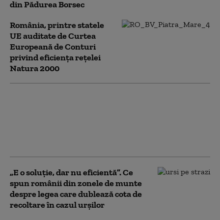
din Pădurea Borsec
România, printre statele
UE auditate de Curtea
Europeană de Conturi
privind eficiența rețelei
Natura 2000
Japonia montează
peste 800 de camere
pentru a monitoriza
urșii, după seria de
atacuri mortale
„E o soluție, dar nu eficientă”. Ce
spun românii din zonele de munte
despre legea care dublează cota de
recoltare în cazul urșilor