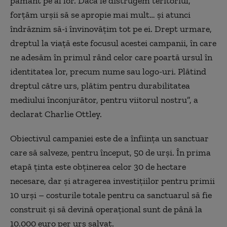
pământ pe al lor. Dacă le distrugem teritoriul,
forțăm urșii să se apropie mai mult… și atunci
îndrăznim să-i învinovățim tot pe ei. Drept urmare,
dreptul la viață este focusul acestei campanii, în care
ne adesăm în primul rând celor care poartă ursul în
identitatea lor, precum nume sau logo-uri. Plătind
dreptul către urs, plătim pentru durabilitatea
mediului înconjurător, pentru viitorul nostru”, a
declarat Charlie Ottley.
Obiectivul campaniei este de a înființa un sanctuar
care să salveze, pentru început, 50 de urși. În prima
etapă ținta este obținerea celor 30 de hectare
necesare, dar și atragerea investițiilor pentru primii
10 urși – costurile totale pentru ca sanctuarul să fie
construit și să devină operațional sunt de până la
10.000 euro per urs salvat.