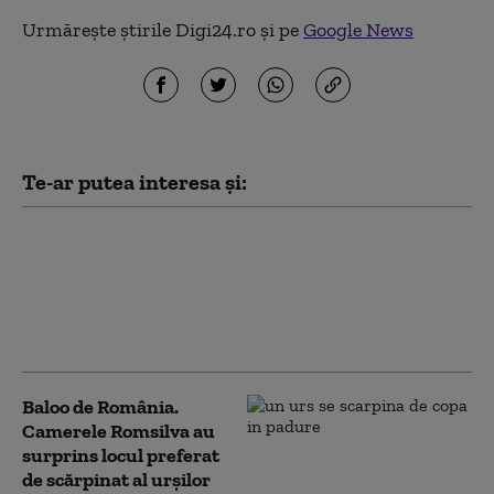
Urmărește știrile Digi24.ro și pe
Google News
Te-ar putea interesa și:
Patru urși orfani din Zărnești,
adoptați în Franța. Povestea
emoționantă a primilor
„emigranți” ai speciei din
România
Baloo de România.
Camerele Romsilva au
surprins locul preferat
de scărpinat al urșilor