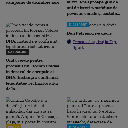
auzit. Are aproape 900 de
campanie de dezinformare
ani de istorie, străduțe de
poveste, canale și castele...
DIGI SPORT
Dan Petrescu s-a decis
Descarcă aplicația Digi
Sport
GANDUL.RO
Undă verde pentru
procesul lui Florian Coldea
în dosarul de corupție al
DNA. Instanța a confirmat
legalitatea rechizitoriului
de la...
PRO FM
DIGI WORLD