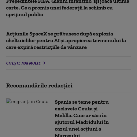
Președintele FIFA, Gianni Infantino, îşi joacă ultima
carte. Ce a promis unei federații la schimb cu
sprijinul public
Acţiunile SpaceX se prăbuşesc după explozia
cheltuielilor pentru AI şi apropierea termenului la
care expiră restricţiile de vânzare
CITEȘTE MAI MULTE
Recomandările redacţiei
Spania se teme pentru
exclavele Ceuta și
Melilla. Cine ar sări în
ajutorul Madridului în
cazul unei acțiuni a
Marocului