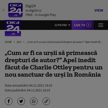
Digi24
VIEW
m.digi24.ro
FREE - In Google Play
LIVE TV
LIVE FM
HOME
Știri
„Cum ar fi ca urșii să primească drepturi de autor?” Apel inedit făcut de Charlie Ottley pentru un nou sanctuar de urși în România
„Cum ar fi ca urșii să primească
drepturi de autor?” Apel inedit
făcut de Charlie Ottley pentru un
nou sanctuar de urși în România
Data actualizării:
04.11.2021 16:15
Data publicării:
04.11.2021 16:15