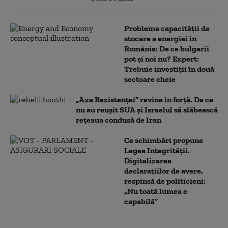
Problema capacității de
stocare a energiei în
România: De ce bulgarii
pot și noi nu? Expert:
Trebuie investiții în două
sectoare cheie
„Axa Rezistenței” revine în forță. De ce
nu au reușit SUA și Israelul să slăbească
rețeaua condusă de Iran
Ce schimbări propune
Legea Integrității.
Digitalizarea
declarațiilor de avere,
respinsă de politicieni:
„Nu toată lumea e
capabilă”