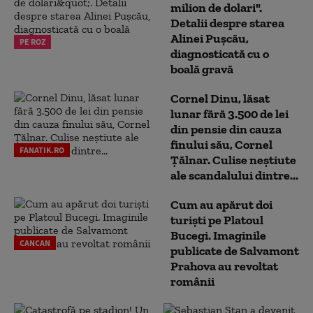
milion de dolari".
Detalii despre starea
Alinei Pușcău,
PE ROZ
diagnosticată cu o
boală gravă
Cornel Dinu, lăsat
lunar fără 3.500 de lei
din pensie din cauza
finului său, Cornel
FANATIK.RO
Țălnar. Culise neștiute
ale scandalului dintre...
Cum au apărut doi
turiști pe Platoul
Bucegi. Imaginile
CANCAN
publicate de Salvamont
Prahova au revoltat
românii