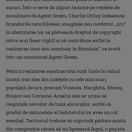
sucuri. Într-o serie de clipuri lansate pe rețelele de
socializare de Agent Green, Charlie Ottley îndeamnă
brandurile care folosesc imaginea sau cuvântul „urs”
în identitatea lor să plătească dreptul de copyright
către urși (bear right) și să contribuie astfel la
realizarea unui nou sanctuar în România”, se arată
într-un comunicat Agent Green.
Pentru realizarea sanctuarului sunt luate în calcul
locații mai ales din județele cu cele mai mari
populații de urs, precum Vrancea, Harghita, Mureș,
Brașov sau Covasna. Arealul ales ar urma să
răspundă nevoilor de bază ale urșilor, astfel că
gradul de naturalețe al habitatului va avea un rol
esențial. Teritoriul trebuie să cuprindă pădure mixtă
din compoziția căreia să nu lipsească fagul, o pajiște,