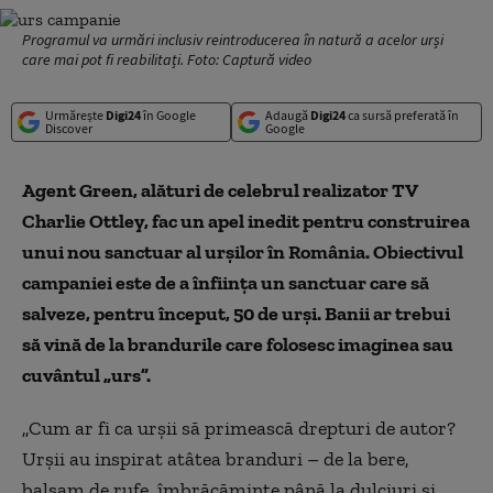
Programul va urmări inclusiv reintroducerea în natură a acelor urși
care mai pot fi reabilitați. Foto: Captură video
Urmărește
Digi24
în Google
Adaugă
Digi24
ca sursă preferată în
Discover
Google
Agent Green, alături de celebrul realizator TV
Charlie Ottley, fac un apel inedit pentru construirea
unui nou sanctuar al urșilor în România. Obiectivul
campaniei este de a înființa un sanctuar care să
salveze, pentru început, 50 de urși. Banii ar trebui
să vină de la brandurile care folosesc imaginea sau
cuvântul „urs”.
„Cum ar fi ca urșii să primească drepturi de autor?
Urșii au inspirat atâtea branduri – de la bere,
balsam de rufe, îmbrăcăminte până la dulciuri și