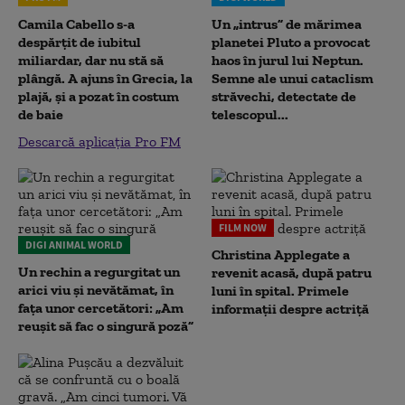
Camila Cabello s-a
Un „intrus” de mărimea
despărțit de iubitul
planetei Pluto a provocat
miliardar, dar nu stă să
haos în jurul lui Neptun.
plângă. A ajuns în Grecia, la
Semne ale unui cataclism
plajă, și a pozat în costum
străvechi, detectate de
de baie
telescopul...
Descarcă aplicația Pro FM
FILM NOW
DIGI ANIMAL WORLD
Christina Applegate a
Un rechin a regurgitat un
revenit acasă, după patru
arici viu și nevătămat, în
luni în spital. Primele
fața unor cercetători: „Am
informații despre actriță
reușit să fac o singură poză”