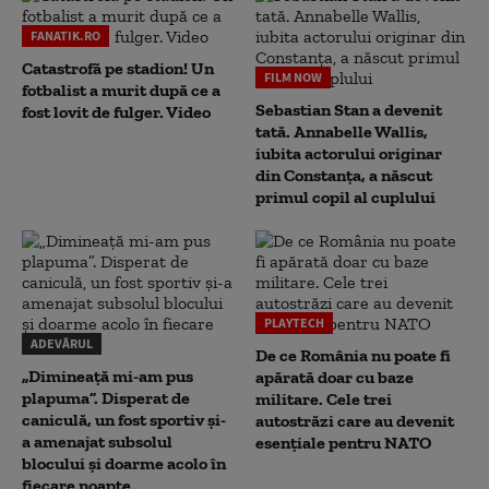
FANATIK.RO
Catastrofă pe stadion! Un
FILM NOW
fotbalist a murit după ce a
Sebastian Stan a devenit
fost lovit de fulger. Video
tată. Annabelle Wallis,
iubita actorului originar
din Constanța, a născut
primul copil al cuplului
PLAYTECH
ADEVĂRUL
De ce România nu poate fi
„Dimineață mi-am pus
apărată doar cu baze
plapuma”. Disperat de
militare. Cele trei
caniculă, un fost sportiv și-
autostrăzi care au devenit
a amenajat subsolul
esențiale pentru NATO
blocului și doarme acolo în
fiecare noapte