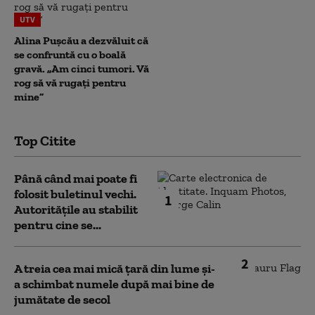
UTV
Alina Pușcău a dezvăluit că
se confruntă cu o boală
gravă. „Am cinci tumori. Vă
rog să vă rugați pentru
mine”
Top Citite
Până când mai poate fi
folosit buletinul vechi.
1
Autoritățile au stabilit
pentru cine se...
2
A treia cea mai mică țară din lume și-
a schimbat numele după mai bine de
jumătate de secol