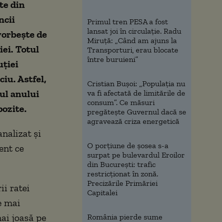
te din
ncii
Primul tren PESA a fost
lansat joi în circulație. Radu
vorbește de
Miruță: „Când am ajuns la
iei. Totul
Transporturi, erau blocate
între buruieni”
uției
ciu. Astfel,
Cristian Bușoi: „Populația nu
tul anului
va fi afectată de limitările de
consum”. Ce măsuri
pozite.
pregătește Guvernul dacă se
agravează criza energetică
nalizat și
O porțiune de șosea s-a
ent ce
surpat pe bulevardul Eroilor
din București: trafic
restricționat în zonă.
Precizările Primăriei
i ratei
Capitalei
e mai
mai joasă pe
România pierde sume