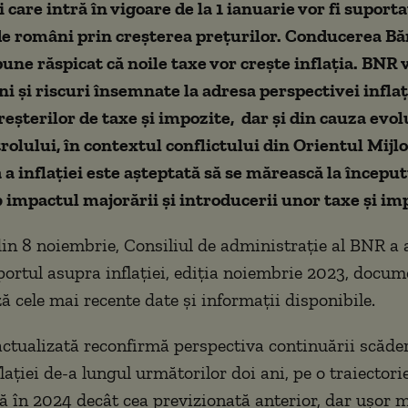
care intră în vigoare de la 1 ianuarie vor fi suporta
e români prin creșterea prețurilor. Conducerea Bă
une răspicat că noile taxe vor crește inflația. BNR 
ni și riscuri însemnate la adresa perspectivei inflaț
reșterilor de taxe și impozite, dar și din cauza evol
trolului, în contextul conflictului din Orientul Mijlo
 a inflației este așteptată să se mărească la începu
b impactul majorării și introducerii unor taxe și im
din 8 noiembrie, Consiliul de administrație al BNR a a
ortul asupra inflației, ediția noiembrie 2023, docum
ă cele mai recente date și informații disponibile.
ctualizată reconfirmă perspectiva continuării scăderi
lației de-a lungul următorilor doi ani, pe o traiectori
să în 2024 decât cea previzionată anterior, dar ușor 