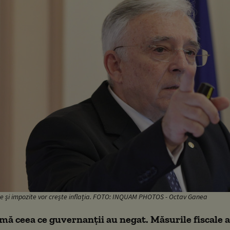
xe și impozite vor crește inflația. FOTO: INQUAM PHOTOS - Octav Ganea
ă ceea ce guvernanții au negat. Măsurile fiscale a