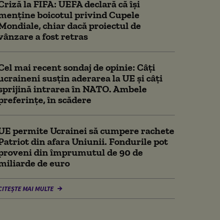
Criză la FIFA: UEFA declară că îşi
menţine boicotul privind Cupele
Mondiale, chiar dacă proiectul de
vânzare a fost retras
Cel mai recent sondaj de opinie: Câți
ucraineni susțin aderarea la UE și câți
sprijină intrarea în NATO. Ambele
preferințe, în scădere
UE permite Ucrainei să cumpere rachete
Patriot din afara Uniunii. Fondurile pot
proveni din împrumutul de 90 de
miliarde de euro
CITEȘTE MAI MULTE