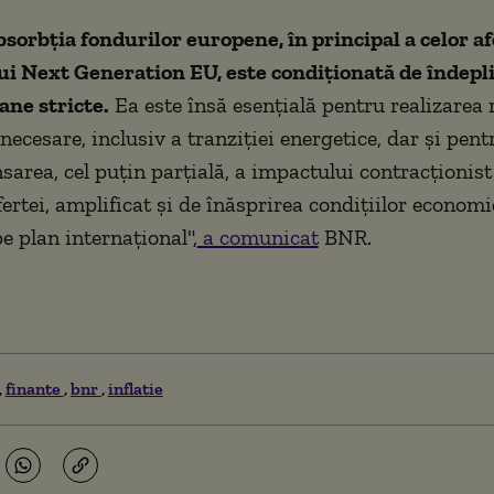
sorbția fondurilor europene, în principal a celor a
i Next Generation EU, este condiționată de îndepl
oane stricte.
Ea este însă esențială pentru realizarea 
necesare, inclusiv a tranziției energetice, dar și pent
sarea, cel puțin parțială, a impactului contracționist 
ertei, amplificat și de înăsprirea condițiilor economi
e plan internațional",
a comunicat
BNR.
finante
bnr
inflatie