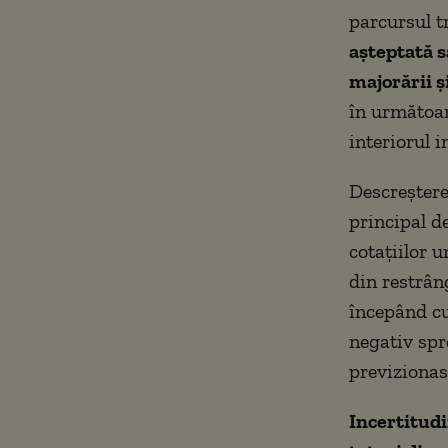
parcursul tr
așteptată s
majorării ș
în următoar
interiorul i
Descreșterea
principal de
cotațiilor u
din restrân
începând cu 
negativ spr
previzionas
Incertitudi