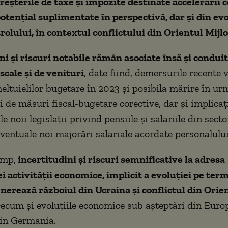
creșterile de taxe și impozite destinate accelerării 
otențial suplimentate în perspectivă, dar și din ev
trolului, în contextul conflictului din Orientul Mijlo
ni și riscuri notabile rămân asociate însă și conduit
fiscale și de venituri
, date fiind, demersurile recente 
heltuielilor bugetare în 2023 și posibila mărire în ur
 de măsuri fiscal-bugetare corective, dar și implicați
le noii legislații privind pensiile și salariile din secto
ventuale noi majorări salariale acordate personalului
imp,
incertitudini și riscuri semnificative la adresa
i activității economice, implicit a evoluției pe te
generează războiul din Ucraina și conflictul din Orie
recum și evoluțiile economice sub așteptări din Euro
din Germania.