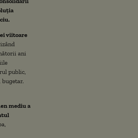
consolidării
oluția
ciu.
ei viitoare
vizând
mătorii ani
ile
rul public,
 bugetar.
rmen mediu a
ntul
pa,