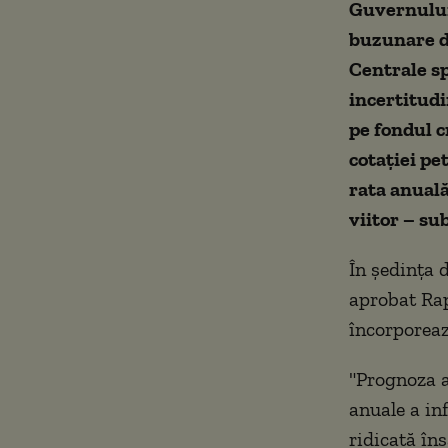
Guvernului 
buzunare d
Centrale sp
incertitudi
pe fondul c
cotației pe
rata anuală
viitor – su
În ședința 
aprobat Rap
încorporeaz
"Prognoza a
anuale a inf
ridicată în