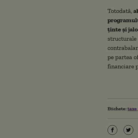
Totodată,
ab
programulu
ținte și jal
structurale 
contrabalan
pe partea of
financiare p
Etichete:
taxe