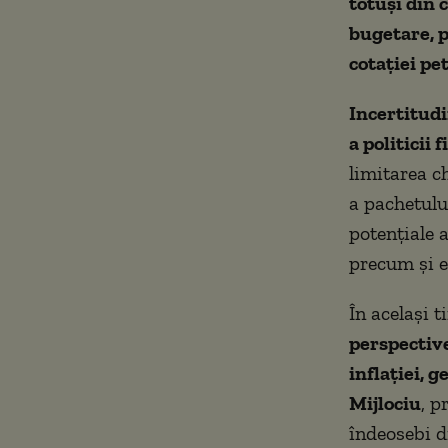
totuși din 
bugetare, p
cotației pe
Incertitudi
a politicii 
limitarea c
a pachetului
potențiale a
precum și e
În același t
perspective
inflației, 
Mijlociu
, p
îndeosebi 