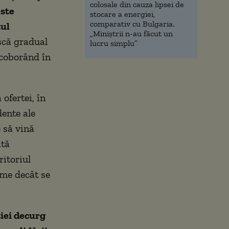
colosale din cauza lipsei de
este
stocare a energiei,
comparativ cu Bulgaria.
tul
„Miniștrii n-au făcut un
scă gradual
lucru simplu”
 coborând în
ofertei, în
dente ale
e să vină
ată
ritoriul
eme decât se
ției decurg