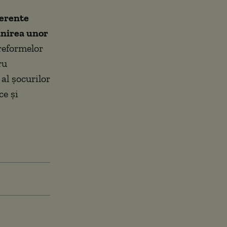
ferente
inirea unor
reformelor
ru
al șocurilor
ce și