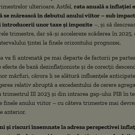
imestrelor ulterioare. Astfel,
rata anuală a inflației 
ă se mărească în debutul anului viitor – sub impac
i introducerii unor taxe și impozite
–, și să descrea
ele trimestre, dar să-și accelereze scăderea în 2025,
ntervalului țintei la finele orizontului prognozei.
 va fi antrenată pe mai departe de factorii pe partea 
 efecte de bază dezinflaționiste și de corecții descen
nor mărfuri, cărora li se alătură influențele anticipat
gerea relativ abruptă a excedentului de cerere agreg
trimestrul III 2023 și din intrarea gap-ului PIB în te
e finele anului viitor – cu câteva trimestre mai devr
e anterior.
ni și riscuri însemnate la adresa perspectivei infla