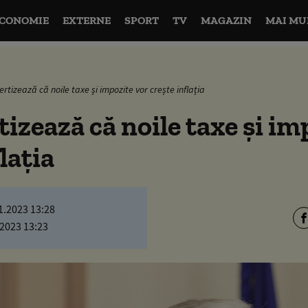
CONOMIE
EXTERNE
SPORT
TV
MAGAZIN
MAI MU
rtizează că noile taxe și impozite vor crește inflația
izează că noile taxe și im
lația
1.2023 13:28
.2023 13:23