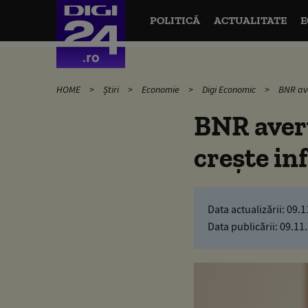
POLITICĂ
ACTUALITATE
E
HOME
Știri
Economie
Digi Economic
BNR ave
BNR avert
crește inf
Data actualizării:
09.1
Data publicării:
09.11