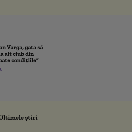
oan Varga, gata să
a alt club din
oate condițiile”
t
Ultimele știri