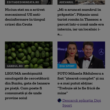
EDITIADEDIMINEATA.RO
ADEVARUL
Niciun stat nu a activat
„Mi-a aruncat numărul în
mecanismul UE anti-
prăpastie”. Pățania unui
dezinformare în timpul
turist român în Thassos: a
crizei din Ceuta
parcat într-o zonă unde era
interzis, iar un localnic i-
a...
GANDUL.RO
DIGI SPORT
LEGUMA neobișnuită
FOTO Mihaela Rădulescu a
omologată de cercetătorii
fost ”ștearsă complet” și nu
din Buzău, gata de lansare
s-a mai putut abține:
pe piață. Cum poate fi
”Trebuie să le fie frică de
consumată și de unde
mine”
provine soiul
Descarcă aplicația Digi
Sport