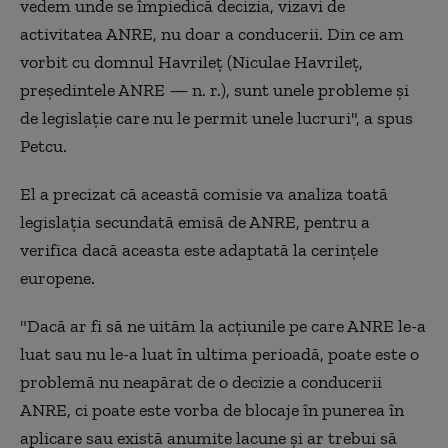
vedem unde se împiedică decizia, vizavi de
activitatea ANRE, nu doar a conducerii. Din ce am
vorbit cu domnul Havrileț (Niculae Havrileț,
președintele ANRE — n. r.), sunt unele probleme și
de legislație care nu le permit unele lucruri", a spus
Petcu.
El a precizat că această comisie va analiza toată
legislația secundată emisă de ANRE, pentru a
verifica dacă aceasta este adaptată la cerințele
europene.
"Dacă ar fi să ne uităm la acțiunile pe care ANRE le-a
luat sau nu le-a luat în ultima perioadă, poate este o
problemă nu neapărat de o decizie a conducerii
ANRE, ci poate este vorba de blocaje în punerea în
aplicare sau există anumite lacune și ar trebui să