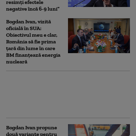
resimți efectele
negative încă 6-9 luni”
Bogdan Ivan, vizită
oficială în SUA:
Obiectivul meu e clar,
România să fie prima
ţară din lume în care
BM finanţează energia
nucleară
Ivan: Energia nucleară
este cea mai sigură,
continuăm cu Unitățile
3 și 4 de la Cernavodă
Bogdan Ivan propune
două variante pentru