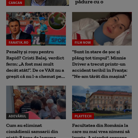
pădure cu o
CANCAN
FANATIK.RO
FILM NOW
Penalty și roșu pentru
"Sunt în stare de șoc și
Rapid? Cristi Balaj, verdict
plâng tot timpul". Minnie
ferm: „A fost mai mult
Driver a trecut printr-un
decât atât!”. De ce VAR nu a
accident teribil în Franța:
greșit că nu l-a chemat pe...
"Ne-am târât din mașină"
ADEVĂRUL
PLAYTECH
Cum au eliminat
Facultatea din România la
cisnădienii samsarii din
care nu mai vrea nimeni să
piață: 8 tone de legume
înveţe. A pierdut aproape