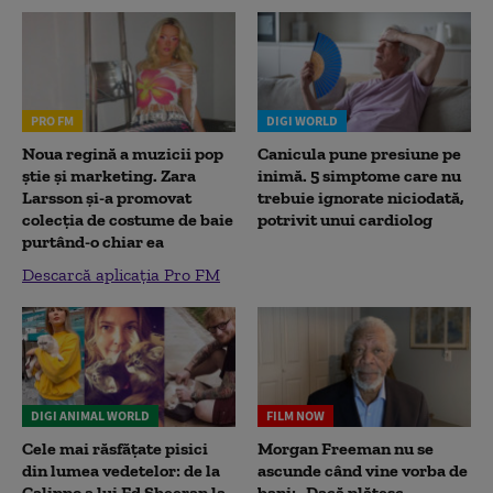
PRO FM
DIGI WORLD
Noua regină a muzicii pop
Canicula pune presiune pe
știe și marketing. Zara
inimă. 5 simptome care nu
Larsson și-a promovat
trebuie ignorate niciodată,
colecția de costume de baie
potrivit unui cardiolog
purtând-o chiar ea
Descarcă aplicația Pro FM
DIGI ANIMAL WORLD
FILM NOW
Cele mai răsfățate pisici
Morgan Freeman nu se
din lumea vedetelor: de la
ascunde când vine vorba de
Calippo a lui Ed Sheeran la
bani: „Dacă plătesc