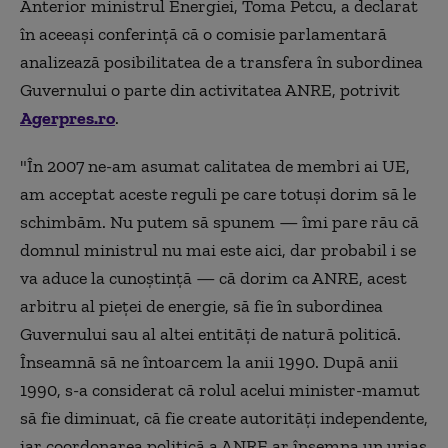
Anterior ministrul Energiei, Toma Petcu, a declarat
în aceeași conferință că o comisie parlamentară
analizează posibilitatea de a transfera în subordinea
Guvernului o parte din activitatea ANRE, potrivit
Agerpres.ro
.
"În 2007 ne-am asumat calitatea de membri ai UE,
am acceptat aceste reguli pe care totuși dorim să le
schimbăm. Nu putem să spunem — îmi pare rău că
domnul ministrul nu mai este aici, dar probabil i se
va aduce la cunoștință — că dorim ca ANRE, acest
arbitru al pieței de energie, să fie în subordinea
Guvernului sau al altei entități de natură politică.
Înseamnă să ne întoarcem la anii 1990. După anii
1990, s-a considerat că rolul acelui minister-mamut
să fie diminuat, că fie create autorități independente,
iar coordonarea politică a ANRE ar însemna un uriaș