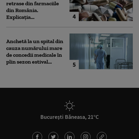
retrase din farmaciile
din România.
4
Explicația...
Anchetă la un spital din
cauza numărului mare
de concedii medicale în
plin sezon estival...
5
București Băneasa, 21°C