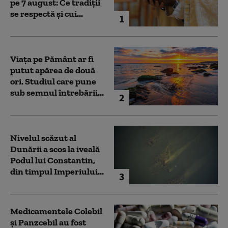
pe 7 august: Ce tradiții
se respectă și cui...
1
Viața pe Pământ ar fi
putut apărea de două
ori. Studiul care pune
sub semnul întrebării...
2
Nivelul scăzut al
Dunării a scos la iveală
Podul lui Constantin,
din timpul Imperiului...
3
Medicamentele Colebil
și Panzcebil au fost