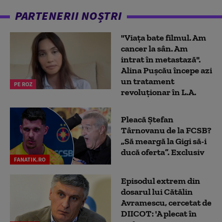
PARTENERII NOȘTRI
"Viața bate filmul. Am
cancer la sân. Am
intrat în metastază".
Alina Pușcău începe azi
un tratament
PE ROZ
revoluționar în L.A.
Pleacă Ștefan
Târnovanu de la FCSB?
„Să meargă la Gigi să-i
ducă oferta”. Exclusiv
FANATIK.RO
Episodul extrem din
dosarul lui Cătălin
Avramescu, cercetat de
DIICOT: 'A plecat în