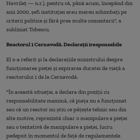
Havrileț — n.r.), pentru că, până acum, începând din
anii 2000, șefi instituției erau mereu schimbați pe
criterii politice și fără prea multe comentarii", a
subliniat Tobescu.
Reactorul 1 Cernavodă. Declarații iresponsabile
El s-a referit și la declarațiile ministrului despre
funcționarea pieței și expirarea duratei de viață a
reactorului 1 de la Cernavodă.
"În această situație, a declara din poziții cu
responsabilitate maximă, că piața nu a funcționat
sau că un reactor nu știu ce pățește tehnic sau din
alte motive, reprezintă chiar o manipulare a pieței
sau o tentativă de manipulare a pieței, lucru
pedepsit în momentul de față de regulamentele