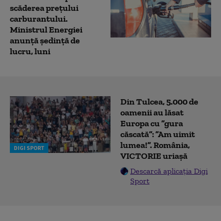
scăderea preţului
carburantului.
Ministrul Energiei
anunță ședință de
lucru, luni
Din Tulcea, 5.000 de
oamenii au lăsat
Europa cu ”gura
căscată”: ”Am uimit
lumea!”. România,
DIGI SPORT
VICTORIE uriașă
Descarcă aplicația Digi
Sport