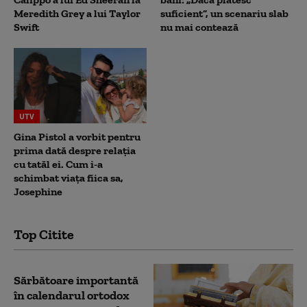
Meredith Grey a lui Taylor
suficient”, un scenariu slab
Swift
nu mai contează
UTV
Gina Pistol a vorbit pentru
prima dată despre relația
cu tatăl ei. Cum i-a
schimbat viața fiica sa,
Josephine
Top Citite
Sărbătoare importantă
în calendarul ortodox