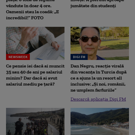
vândute în doar 4 ore.
jumătate din studenţi
Oamenii stau la coadă: „E
incredibil!” FOTO
NEWSWEEK
DIGI FM
Ce pensie iei dacă ai muncit
Dan Negru, reacție virală
35 sau 40 de ani pe salariul
din vacanța în Turcia după
minim? Dar dacă ai avut
ce a ajuns la un resort all
salariul mediu pe țară?
inclusive: „Și noi, românii,
ne umplem farfuriile”
Descarcă aplicația Digi FM