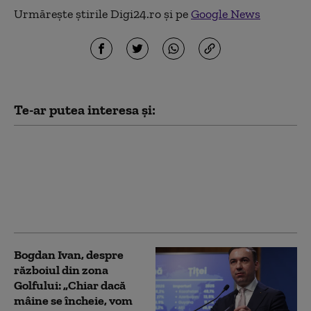
Urmărește știrile Digi24.ro și pe
Google News
Te-ar putea interesa și:
Toma Petcu, schimbat
de la şefia PNL Giurgiu:
Nu regret că mi-am
susţinut principiile.
Funcţiile vin şi pleacă
Bogdan Ivan, despre
războiul din zona
Golfului: „Chiar dacă
mâine se încheie, vom