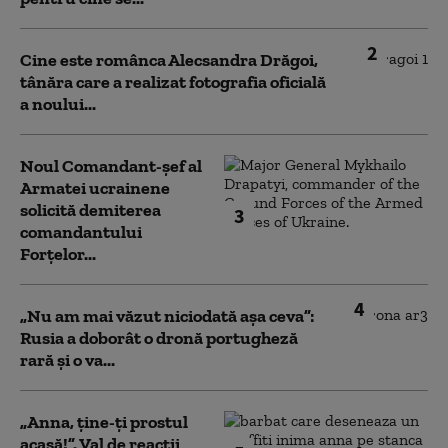
2
Cine este românca Alecsandra Drăgoi,
tânăra care a realizat fotografia oficială
a noului...
Noul Comandant-șef al
Armatei ucrainene
solicită demiterea
3
comandantului
Forțelor...
4
„Nu am mai văzut niciodată așa ceva”:
Rusia a doborât o dronă portugheză
rară și o va...
„Anna, ţine-ţi prostul
acasă!”. Val de reacții