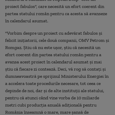
proiect fabulos", care necesită un efort coerent din
partea statului român pentru ca acesta să avanseze
în calendarul asumat.
"Vorbim despre un proiect cu adevărat fabulos şi
felicit iniţiatorii, cele două companii, OMV Petrom şi
Romgaz. Ştiu că nu este uşor, ştiu că necesită un
efort coerent din partea statului român pentru a
avansa acest proiect în calendarul asumat şi mai
ştiu că fiecare zi contează. Deci, vă rog să contaţi şi
dumneavoastră pe sprijinul Ministerului Energiei în
a accelera toate procedurile necesare, tot ceea ce
depinde de noi, dar şi de alte instituţii ale statului,
pentru că atunci când vine vorba de 10 miliarde
metri cubi producţia anuală adiţională pentru
România înseamnă o mare, mare şansă de