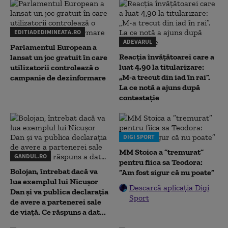
EDITIADEDIMINEATA.RO
ADEVARUL
Parlamentul European a
Reacția învățătoarei care a
lansat un joc gratuit în care
luat 4,90 la titularizare:
utilizatorii controlează o
„M-a trecut din iad în rai”.
campanie de dezinformare
La ce notă a ajuns după
contestație
DIGI SPORT
MM Stoica a ”tremurat”
GANDUL.RO
pentru fiica sa Teodora:
Bolojan, întrebat dacă va
”Am fost sigur că nu poate”
lua exemplul lui Nicușor
Descarcă aplicația Digi
Dan și va publica declarația
Sport
de avere a partenerei sale
de viață. Ce răspuns a dat...