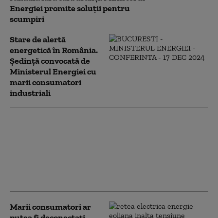
Energiei promite soluții pentru
scumpiri
Stare de alertă
energetică în România.
Ședință convocată de
Ministerul Energiei cu
marii consumatori
industriali
Criza energetică: Bușoi
spune că furnizorii
mențin prețurile, dar
costurile de import se
vor regăsi la un
moment dat în factură
Marii consumatori ar
putea fi deconectați