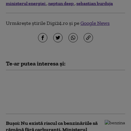
ministerul energiei
neptun deep
sebastian burduja
Urmărește știrile Digi24.ro și pe
Google News
Te-ar putea interesa și:
Secretar de stat în Ministerul
Energiei: Redeschiderea
unităţilor de producţie pe bază
de cărbune, o decizie extrem
de periculoasă
Bușoi: Nu există riscul ca benzinăriile să
rămână fără carburanți. Ministerul