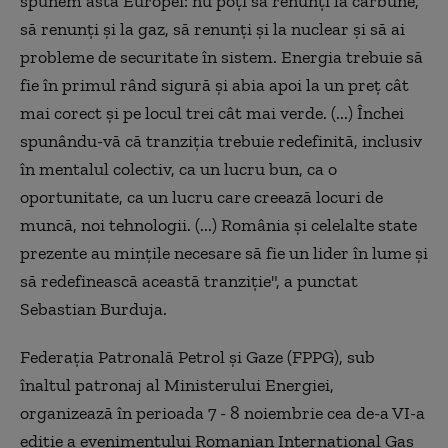
spunem asta Europei: nu poţi să renunţi la cărbune,
să renunţi şi la gaz, să renunţi şi la nuclear şi să ai
probleme de securitate în sistem. Energia trebuie să
fie în primul rând sigură şi abia apoi la un preţ cât
mai corect şi pe locul trei cât mai verde. (...) Închei
spunându-vă că tranziţia trebuie redefinită, inclusiv
în mentalul colectiv, ca un lucru bun, ca o
oportunitate, ca un lucru care creează locuri de
muncă, noi tehnologii. (...) România şi celelalte state
prezente au minţile necesare să fie un lider în lume şi
să redefinească această tranziţie", a punctat
Sebastian Burduja.
Federaţia Patronală Petrol şi Gaze (FPPG), sub
înaltul patronaj al Ministerului Energiei,
organizează în perioada 7 - 8 noiembrie cea de-a VI-a
ediţie a evenimentului Romanian International Gas