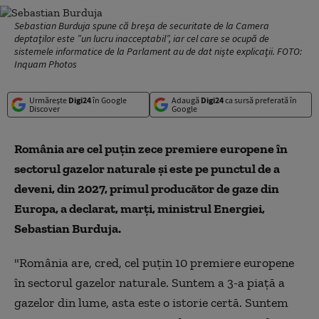
Sebastian Burduja spune că breşa de securitate de la Camera
deptaţilor este ”un lucru inacceptabil”, iar cel care se ocupă de
sistemele informatice de la Parlament au de dat nişte explicaţii. FOTO:
Inquam Photos
Urmărește
Digi24
în Google
Adaugă
Digi24
ca sursă preferată în
Discover
Google
România are cel puţin zece premiere europene în
sectorul gazelor naturale şi este pe punctul de a
deveni, din 2027, primul producător de gaze din
Europa, a declarat, marţi, ministrul Energiei,
Sebastian Burduja.
"România are, cred, cel puţin 10 premiere europene
în sectorul gazelor naturale. Suntem a 3-a piaţă a
gazelor din lume, asta este o istorie certă. Suntem