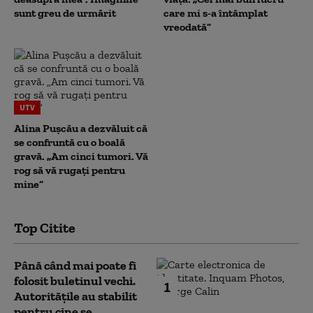
sunt greu de urmărit
care mi s-a întâmplat
vreodată”
UTV
Alina Pușcău a dezvăluit că
se confruntă cu o boală
gravă. „Am cinci tumori. Vă
rog să vă rugați pentru
mine”
Top Citite
Până când mai poate fi
folosit buletinul vechi.
1
Autoritățile au stabilit
pentru cine se...