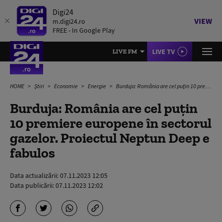
Digi24
VIEW
m.digi24.ro
FREE - In Google Play
LIVE TV
LIVE FM
HOME
Știri
Economie
Energie
Burduja: România are cel puţin 10 premiere europene în sectorul gazelor. Proiectul Neptun Deep e fabulos
Burduja: România are cel puţin
10 premiere europene în sectorul
gazelor. Proiectul Neptun Deep e
fabulos
Data actualizării:
07.11.2023 12:05
Data publicării:
07.11.2023 12:02