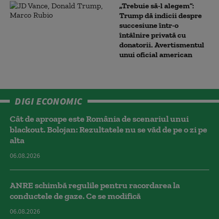
„Trebuie să-l alegem”:
Trump dă indicii despre
succesiune într-o
întâlnire privată cu
donatorii. Avertismentul
unui oficial american
DIGI ECONOMIC
Cât de aproape este România de scenariul unui
blackout. Bolojan: Rezultatele nu se văd de pe o zi pe
alta
06.08.2026
ANRE schimbă regulile pentru racordarea la
conductele de gaze. Ce se modifică
06.08.2026