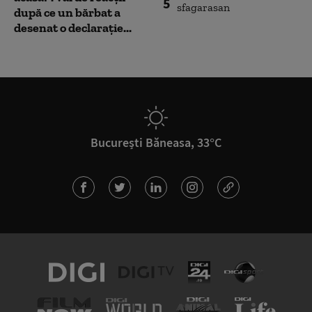
5
după ce un bărbat a
desenat o declarație...
București Băneasa, 33°C