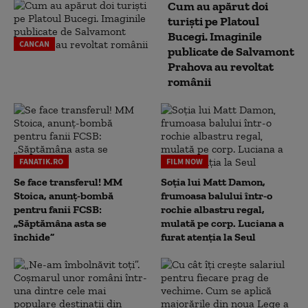
Cum au apărut doi
turiști pe Platoul
Bucegi. Imaginile
CANCAN
publicate de Salvamont
Prahova au revoltat
românii
FANATIK.RO
FILM NOW
Se face transferul! MM
Soția lui Matt Damon,
Stoica, anunț-bombă
frumoasa balului într-o
pentru fanii FCSB:
rochie albastru regal,
„Săptămâna asta se
mulată pe corp. Luciana a
închide”
furat atenția la Seul