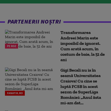
PARTENERII NOȘTRI
Transformarea
Andreei Marin este
imposibil de ignorat.
PE ROZ
Cum arată acum, în
costum de baie, la 51 de
ani
Gigi Becali nu ia în
seamă Universitatea
Craiova! Cu cine se
luptă FCSB în acest
sezon de SuperLiga
FANATIK.RO
României: „Anul ăsta
mi-am dat...