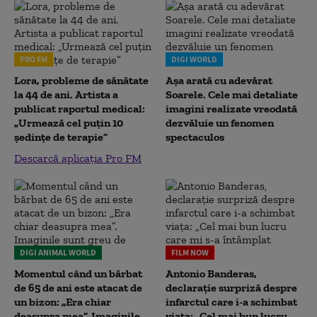
PRO FM
DIGI WORLD
Lora, probleme de sănătate
Așa arată cu adevărat
la 44 de ani. Artista a
Soarele. Cele mai detaliate
publicat raportul medical:
imagini realizate vreodată
„Urmează cel puțin 10
dezvăluie un fenomen
ședințe de terapie”
spectaculos
Descarcă aplicația Pro FM
DIGI ANIMAL WORLD
FILM NOW
Momentul când un bărbat
Antonio Banderas,
de 65 de ani este atacat de
declarație surpriză despre
un bizon: „Era chiar
infarctul care i-a schimbat
deasupra mea”. Imaginile
viața: „Cel mai bun lucru