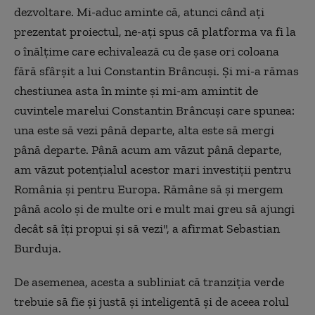
dezvoltare. Mi-aduc aminte că, atunci când aţi
prezentat proiectul, ne-aţi spus că platforma va fi la
o înălţime care echivalează cu de şase ori coloana
fără sfârşit a lui Constantin Brâncuşi. Şi mi-a rămas
chestiunea asta în minte şi mi-am amintit de
cuvintele marelui Constantin Brâncuşi care spunea:
una este să vezi până departe, alta este să mergi
până departe. Până acum am văzut până departe,
am văzut potenţialul acestor mari investiţii pentru
România şi pentru Europa. Rămâne să şi mergem
până acolo şi de multe ori e mult mai greu să ajungi
decât să îţi propui şi să vezi", a afirmat Sebastian
Burduja.
De asemenea, acesta a subliniat că tranziţia verde
trebuie să fie şi justă şi inteligentă şi de aceea rolul