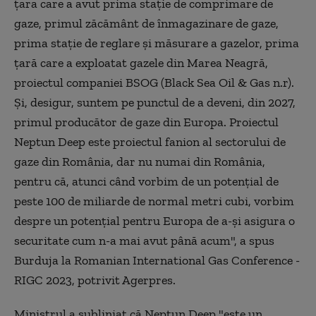
ţara care a avut prima staţie de comprimare de
gaze, primul zăcământ de înmagazinare de gaze,
prima staţie de reglare şi măsurare a gazelor, prima
ţară care a exploatat gazele din Marea Neagră,
proiectul companiei BSOG (Black Sea Oil & Gas n.r).
Şi, desigur, suntem pe punctul de a deveni, din 2027,
primul producător de gaze din Europa. Proiectul
Neptun Deep este proiectul fanion al sectorului de
gaze din România, dar nu numai din România,
pentru că, atunci când vorbim de un potenţial de
peste 100 de miliarde de normal metri cubi, vorbim
despre un potenţial pentru Europa de a-şi asigura o
securitate cum n-a mai avut până acum", a spus
Burduja la Romanian International Gas Conference -
RIGC 2023, potrivit Agerpres.
Ministrul a subliniat că Neptun Deep "este un