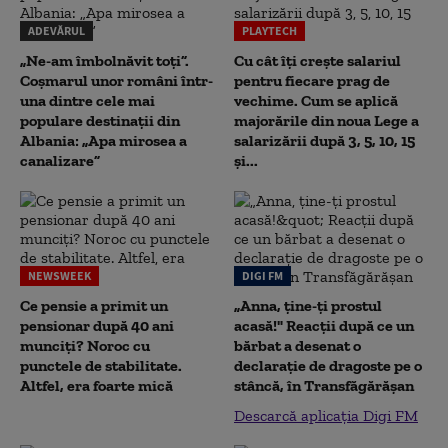
ADEVĂRUL
PLAYTECH
„Ne-am îmbolnăvit toți”.
Cu cât îți crește salariul
Coșmarul unor români într-
pentru fiecare prag de
una dintre cele mai
vechime. Cum se aplică
populare destinații din
majorările din noua Lege a
Albania: „Apa mirosea a
salarizării după 3, 5, 10, 15
canalizare”
și...
NEWSWEEK
DIGI FM
Ce pensie a primit un
„Anna, ţine-ţi prostul
pensionar după 40 ani
acasă!" Reacţii după ce un
munciți? Noroc cu
bărbat a desenat o
punctele de stabilitate.
declaraţie de dragoste pe o
Altfel, era foarte mică
stâncă, în Transfăgărăşan
Descarcă aplicația Digi FM