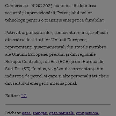
Conference - RIGC 2023, cu tema "Redefinirea
securităţii aprovizionării. Potenţialul noilor
tehnologii pentru o tranziţie energetică durabilă".
Potrivit organizatorilor, conferinţa reuneşte oficiali
din cadrul instituţiilor Uniunii Europene,
reprezentanţi guvernamentali din statele membre
ale Uniunii Europene, precum şi din regiunile
Europei Centrale şi de Est (ECE) şi din Europa de
Sud-Est (SE). În plus, va găzdui reprezentanţi din
industria de petrol şi gaze şi alte personalităţi-cheie
din sectorul energetic internaţional.
Editor :
I.C
Etichete:
gaze
romgaz
gaze naturale
omv petrom