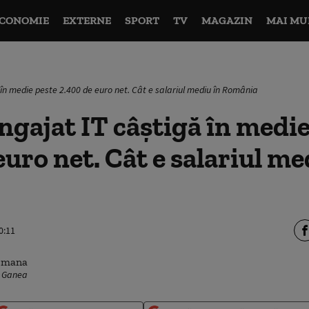
CONOMIE
EXTERNE
SPORT
TV
MAGAZIN
MAI MU
 în medie peste 2.400 de euro net. Cât e salariul mediu în România
ngajat IT câștigă în medie
euro net. Cât e salariul me
0:11
v Ganea