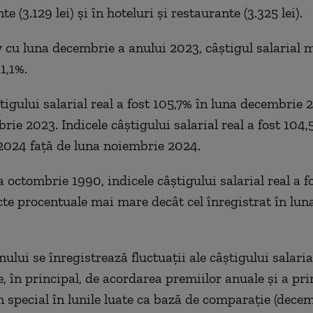
 (3.129 lei) şi în hoteluri şi restaurante (3.325 lei).
cu luna decembrie a anului 2023, câştigul salarial 
1,1%.
tigului salarial real a fost 105,7% în luna decembrie 
ie 2023. Indicele câştigului salarial real a fost 104,
024 faţă de luna noiembrie 2024.
 octombrie 1990, indicele câştigului salarial real a f
cte procentuale mai mare decât cel înregistrat în lu
nului se înregistrează fluctuaţii ale câştigului salaria
, în principal, de acordarea premiilor anuale şi a pr
în special în lunile luate ca bază de comparaţie (decem