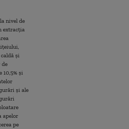
la nivel de
n extracţia
area
ţeiului,
 caldă şi
r de
e 10,5% şi
telor
gurări şi ale
gurări
ploatare
a apelor
cerea pe