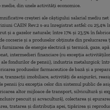
e medie, din unele activităţi economice.
nificative creşteri ale câştigului salarial mediu net 
viziuni CAEN Rev.2 s-au înregistrat astfel: cu 25,4% î
rut şi a gazelor naturale; între 17% şi 23,5% în fabric
de cocserie şi a produselor obţinute din prelucrarea ţi
 furnizarea de energie electrică şi termică, gaze, apă
nat, intermedieri financiare (cu excepţia activităţilo
 ale fondurilor de pensii), industria metalurgică; într
bricarea produselor farmaceutice de bază şi a prepara
, tranzacţii imobiliare, activităţi de asigurări, reasi
de pensii (cu excepţia celor din sistemul public de asi
bricarea altor mijloace de transport, silvicultură şi ex
inclusiv pescuit şi acvacultură), colectarea şi epurare
rea, tratarea şi distribuţia apei, tipărirea şi reprodu