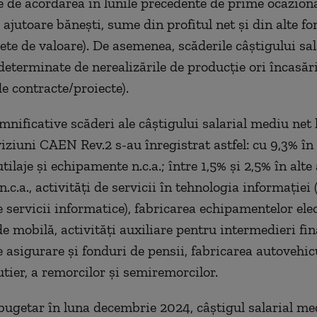
 de acordarea în lunile precedente de prime ocaziona
 ajutoare băneşti, sume din profitul net şi din alte fo
lete de valoare). De asemenea, scăderile câştigului sa
 determinate de nerealizările de producţie ori încasăr
de contracte/proiecte).
mnificative scăderi ale câştigului salarial mediu net l
viziuni CAEN Rev.2 s-au înregistrat astfel: cu 9,3% în
tilaje şi echipamente n.c.a.; între 1,5% şi 2,5% în alte 
n.c.a., activităţi de servicii în tehnologia informaţiei 
e servicii informatice), fabricarea echipamentelor elec
e mobilă, activităţi auxiliare pentru intermedieri fin
e asigurare şi fonduri de pensii, fabricarea autovehic
utier, a remorcilor şi semiremorcilor.
 bugetar în luna decembrie 2024, câştigul salarial me