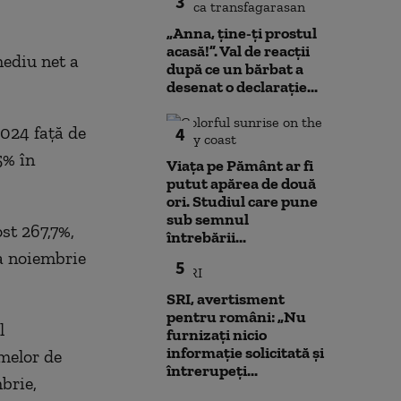
3
„Anna, ţine-ţi prostul
acasă!”. Val de reacții
mediu net a
după ce un bărbat a
desenat o declarație...
2024 faţă de
4
5% în
Viața pe Pământ ar fi
putut apărea de două
ori. Studiul care pune
sub semnul
ost 267,7%,
întrebării...
na noiembrie
5
SRI, avertisment
pentru români: „Nu
l
furnizați nicio
informație solicitată și
imelor de
întrerupeți...
brie,