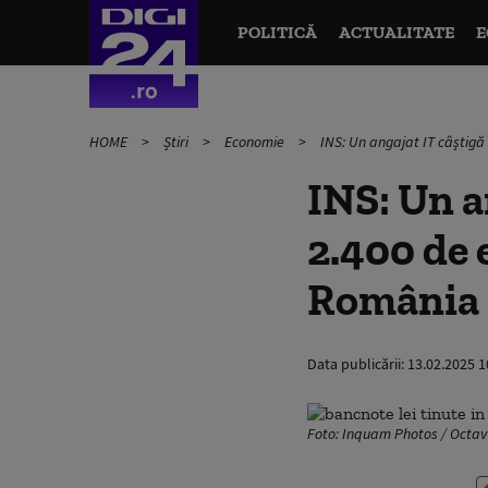
POLITICĂ
ACTUALITATE
E
HOME
Știri
Economie
INS: Un angajat IT câștigă
INS: Un a
2.400 de 
România
Data publicării:
13.02.2025 1
Foto: Inquam Photos / Octa