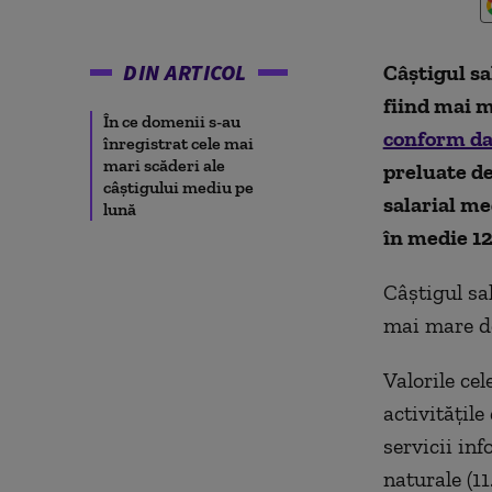
DIN ARTICOL
Câştigul sa
fiind mai m
În ce domenii s-au
conform dat
înregistrat cele mai
mari scăderi ale
preluate de
câștigului mediu pe
salarial me
lună
în medie 12
Câştigul sal
mai mare de
Valorile cel
activităţile
servicii inf
naturale (11