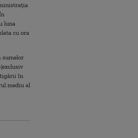
ministraţia
În
u luna
lata cu ora
a sumelor
 (exclusiv
igării în
rul mediu al