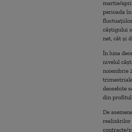
martie/april
perioada în
fluctuaţiilo
câştigului s
net, cât şi 
În luna dec
nivelul câş
noiembrie 2
trimestrial
deosebite sa
din profitul
De asemenea
realizărilor
contracte/pr