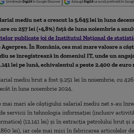
Urmărește
Digi24
în Google Discover
Adaugă
Digi24
ca sursă preferată în Googl
larial mediu net a crescut la 5.645 lei în luna dece
are cu 257 lei (+4,8%) faţă de luna noiembrie a anul
elor publicate joi de Institutul Naţional de statisti
 Agerpres. În România, cea mai mare valoare a câșt
diu se înregistrează în domeniul IT, unde un angaja
.141 lei pe lună, echivalentul a peste 2.400 de euro 
arial mediu brut a fost 9.251 lei în noiembrie, cu 426 
cât în luna noiembrie 2024.
e mai mari ale câştigului salarial mediu net s-au înre
 de servicii în tehnologia informaţiei (inclusiv activit
ormatice) (12.141 lei) şi în extracţia petrolului brut şi 
.860 lei), iar cele mai mici în fabricarea articolelor d