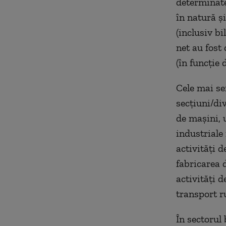
determinate
în natură şi
(inclusiv bi
net au fost
(în funcţie 
Cele mai se
secţiuni/di
de maşini, u
industriale 
activităţi d
fabricarea d
activităţi d
transport r
În sectorul