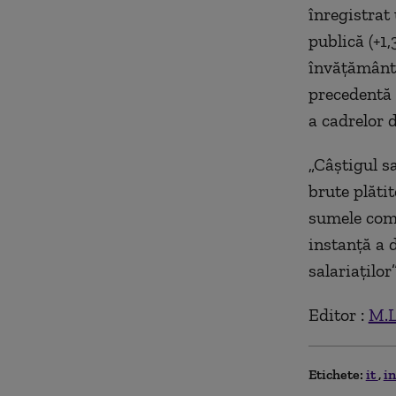
înregistrat
publică (+1,
învăţământ,
precedentă 
a cadrelor 
„Câştigul s
brute plătit
sumele comp
instanţă a 
salariaţilor
Editor :
M.L
Etichete:
it
i