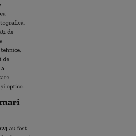
e
rea
tografică,
ăţi de
e
 tehnice,
i de
 a
tare-
şi optice.
 mari
024 au fost