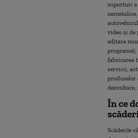
suporturi a
nemetalice,
autovehicule
video şi de 
editare muzi
programe); î
fabricarea b
servicii, ac
produselor d
dezvoltare, 
În ce d
scăderi
Scăderile c