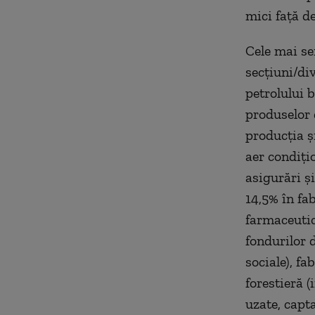
mici faţă d
Cele mai sem
secţiuni/di
petrolului b
produselor 
producţia şi
aer condiţio
asigurări şi
14,5% în fa
farmaceutice
fondurilor 
sociale), fa
forestieră (
uzate, capta