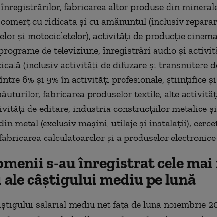
 înregistrărilor, fabricarea altor produse din mineral
 comerţ cu ridicata şi cu amănuntul (inclusiv repara
lor şi motocicletelor), activităţi de producţie cinema
programe de televiziune, înregistrări audio şi activit
cală (inclusiv activităţi de difuzare şi transmitere d
ntre 6% şi 9% în activităţi profesionale, ştiinţifice şi
ăuturilor, fabricarea produselor textile, alte activităţ
tivităţi de editare, industria construcţiilor metalice şi
in metal (exclusiv maşini, utilaje şi instalaţii), cerce
fabricarea calculatoarelor şi a produselor electronice 
omenii s-au înregistrat cele mai
 ale câștigului mediu pe lună
âştigului salarial mediu net faţă de luna noiembrie 2