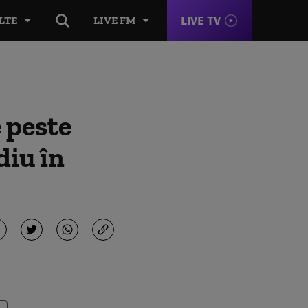
LIVE TV
LTE
LIVE FM
 peste
diu în