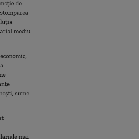
uncţie de
 estomparea
oluţia
alarial mediu
l economic,
na
ime
anţe
ăneşti, sume
at
alariale mai