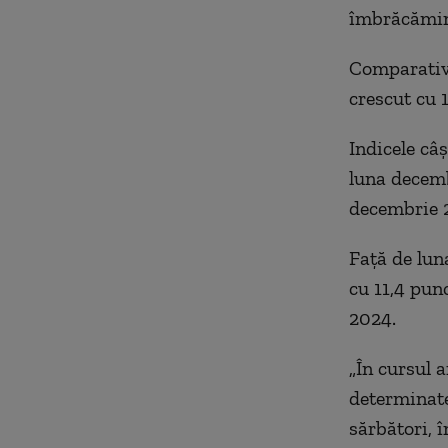
îmbrăcăminte
Comparativ 
crescut cu 1
Indicele câş
luna decembr
decembrie 2
Faţă de luna
cu 11,4 pun
2024.
„În cursul a
determinate
sărbători, 