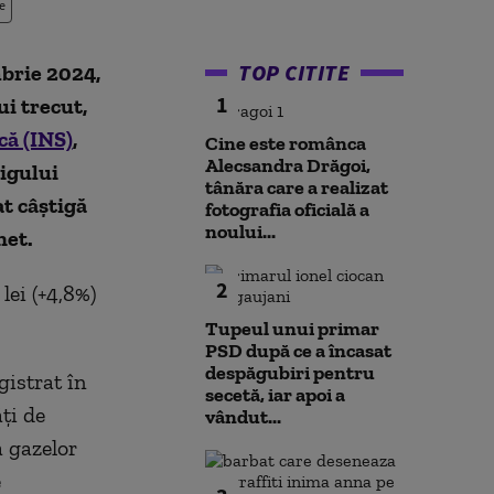
e
TOP CITITE
mbrie 2024,
1
ui trecut,
că (INS)
,
Cine este românca
Alecsandra Drăgoi,
igului
tânăra care a realizat
t câștigă
fotografia oficială a
noului...
net.
2
lei (+4,8%)
Tupeul unui primar
PSD după ce a încasat
despăgubiri pentru
gistrat în
secetă, iar apoi a
ăţi de
vândut...
a gazelor
e