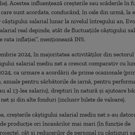
ie). Acestea influenţează creşterile sau scăderile în f
 care sunt acordate, conducând, în cele din urmă, la
r câştigului salarial lunar la nivelul întregului an. Ev
alarial real depinde, atât de fluctuaţiile câştigului s
de rata inflaţiei”, menţionează INS.
embrie 2024, în majoritatea activităţilor din sectoru
tigului salarial mediu net a crescut comparativ cu lu
024, ca urmare a acordării de prime ocazionale (pr
e, anuale pentru sărbătorile de iarnă, pentru perform
u al 13-lea salariu), drepturi în natură şi ajutoare b
 net şi din alte fonduri (inclusiv bilete de valoare).
, creşterile câştigului salarial mediu net s-au dator
 de producţie ori încasărilor mai mari (în funcţie de
oiecte), cât şi reducerilor de personal cu câştiguri s