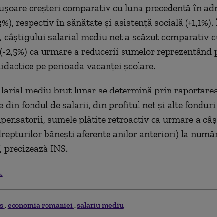
 uşoare creşteri comparativ cu luna precedentă în ad
3%), respectiv în sănătate şi asistenţă socială (+1,1%). 
 câştigului salarial mediu net a scăzut comparativ c
(-2,5%) ca urmare a reducerii sumelor reprezentând p
didactice pe perioada vacanţei şcolare.
alarial mediu brut lunar se determină prin raportare
e din fondul de salarii, din profitul net şi alte fonduri
ensatorii, sumele plătite retroactiv ca urmare a câşt
drepturilor băneşti aferente anilor anteriori) la numă
”, precizează INS.
.
ns
economia romaniei
salariu mediu