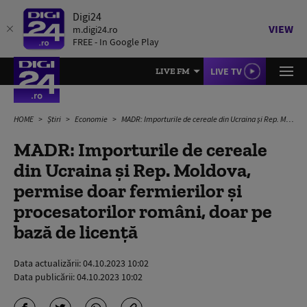
Digi24
VIEW
m.digi24.ro
FREE - In Google Play
LIVE TV
LIVE FM
HOME
Știri
Economie
MADR: Importurile de cereale din Ucraina şi Rep. Moldova, permise doar fermierilor şi procesatorilor români, doar pe bază de licență
MADR: Importurile de cereale
din Ucraina şi Rep. Moldova,
permise doar fermierilor şi
procesatorilor români, doar pe
bază de licență
Data actualizării:
04.10.2023 10:02
Data publicării:
04.10.2023 10:02