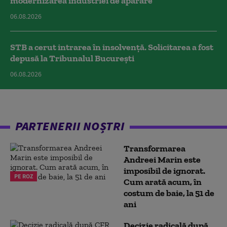
modernizarea industriei de apărare
06.08.2026
STB a cerut intrarea în insolvență. Solicitarea a fost
depusă la Tribunalul București
06.08.2026
PARTENERII NOȘTRI
Transformarea
Andreei Marin este
imposibil de ignorat.
PE ROZ
Cum arată acum, în
costum de baie, la 51 de
ani
Decizie radicală după