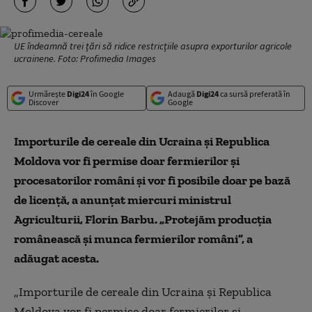
UE îndeamnă trei țări să ridice restricțiile asupra exporturilor agricole
ucrainene. Foto: Profimedia Images
Urmărește
Digi24
în Google
Adaugă
Digi24
ca sursă preferată în
Discover
Google
Importurile de cereale din Ucraina și Republica
Moldova vor fi permise doar fermierilor și
procesatorilor români și vor fi posibile doar pe bază
de licență, a anunțat miercuri ministrul
Agriculturii, Florin Barbu. „Protejăm producția
românească și munca fermierilor români”, a
adăugat acesta.
„Importurile de cereale din Ucraina şi Republica
Moldova vor fi permise doar fermierilor şi