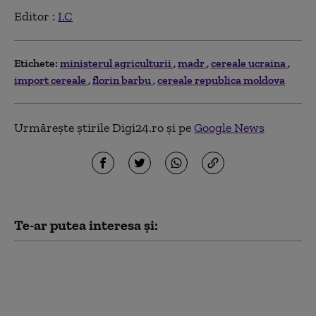
Editor :
I.C
Etichete:
ministerul agriculturii
madr
cereale ucraina
import cereale
florin barbu
cereale republica moldova
Urmărește știrile Digi24.ro și pe
Google News
Te-ar putea interesa și:
Statul propune un
ajutor de până la 63 de
euro pe hectar pentru
culturile afectate de