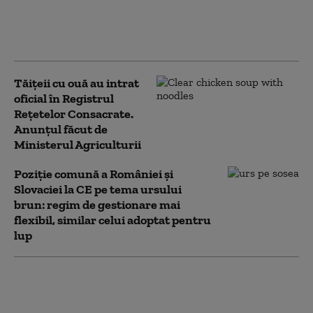
secetă în 2025. Cine
poate beneficia de
sprijin
Tăițeii cu ouă au intrat
oficial în Registrul
Rețetelor Consacrate.
Anunțul făcut de
Ministerul Agriculturii
Poziţie comună a României şi
Slovaciei la CE pe tema ursului
brun: regim de gestionare mai
flexibil, similar celui adoptat pentru
lup
MADR pregătește ajutoare pentru
prevenirea pestei porcine africane.
Bugetul total alocat schemei este