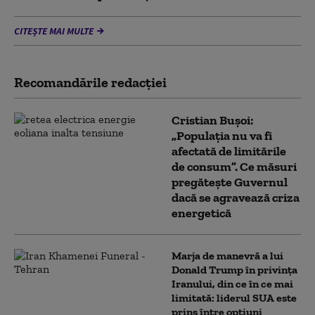
CITEȘTE MAI MULTE
Recomandările redacţiei
Cristian Bușoi:
„Populația nu va fi
afectată de limitările
de consum”. Ce măsuri
pregătește Guvernul
dacă se agravează criza
energetică
Marja de manevră a lui
Donald Trump în privința
Iranului, din ce în ce mai
limitată: liderul SUA este
prins între opțiuni