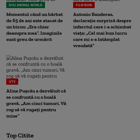
DIGI ANIMAL WORLD
FILM NOW
Momentul când un bărbat
Antonio Banderas,
de 65 de ani este atacat de
declarație surpriză despre
un bizon: „Era chiar
infarctul care i-a schimbat
deasupra mea”. Imaginile
viața: „Cel mai bun lucru
sunt greu de urmărit
care mi s-a întâmplat
vreodată”
UTV
Alina Pușcău a dezvăluit că
se confruntă cu o boală
gravă. „Am cinci tumori. Vă
rog să vă rugați pentru
mine”
Top Citite