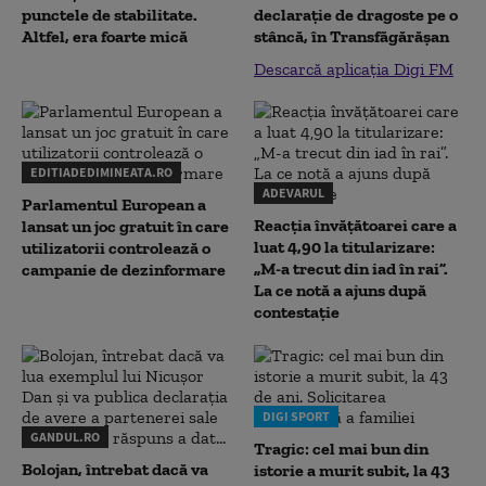
punctele de stabilitate.
declaraţie de dragoste pe o
Altfel, era foarte mică
stâncă, în Transfăgărăşan
Descarcă aplicația Digi FM
EDITIADEDIMINEATA.RO
ADEVARUL
Parlamentul European a
Reacția învățătoarei care a
lansat un joc gratuit în care
luat 4,90 la titularizare:
utilizatorii controlează o
„M-a trecut din iad în rai”.
campanie de dezinformare
La ce notă a ajuns după
contestație
DIGI SPORT
GANDUL.RO
Tragic: cel mai bun din
Bolojan, întrebat dacă va
istorie a murit subit, la 43