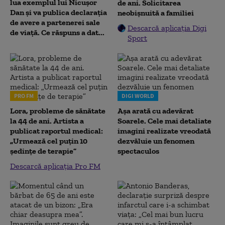
lua exemplul lui Nicușor
de ani. Solicitarea
Dan și va publica declarația
neobișnuită a familiei
de avere a partenerei sale
Descarcă aplicația Digi
de viață. Ce răspuns a dat...
Sport
PRO FM
DIGI WORLD
Lora, probleme de sănătate
Așa arată cu adevărat
la 44 de ani. Artista a
Soarele. Cele mai detaliate
publicat raportul medical:
imagini realizate vreodată
„Urmează cel puțin 10
dezvăluie un fenomen
ședințe de terapie”
spectaculos
Descarcă aplicația Pro FM