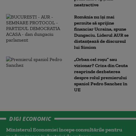
neatractive
România nu își mai
permite să sprijine
financiar Ucraina, spune
Dungaciu. Liderul AUR se
distanțează de discursul
lui Simion
„Orban cel roșu” sau
vizionar? Criza din Ceuta
reaprinde dezbaterea
despre rolul premierului
spaniol Pedro Sanchez în
UE
DIGI ECONOMIC
Ministerul Economiei începe consultările pentru