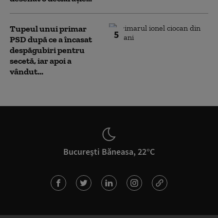
Tupeul unui primar
5
PSD după ce a încasat
despăgubiri pentru
secetă, iar apoi a
vândut...
București Băneasa, 22°C