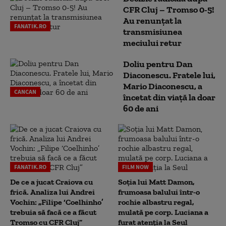
CFR Cluj – Tromso 0-5!
Au renunțat la
FANATIK.RO
transmisiunea
meciului retur
Doliu pentru Dan
Diaconescu. Fratele lui,
Mario Diaconescu, a
CANCAN
încetat din viață la doar
60 de ani
FANATIK.RO
FILM NOW
De ce a jucat Craiova cu
Soția lui Matt Damon,
frică. Analiza lui Andrei
frumoasa balului într-o
Vochin: „Filipe ‘Coelhinho’
rochie albastru regal,
trebuia să facă ce a făcut
mulată pe corp. Luciana a
Tromso cu CFR Cluj”
furat atenția la Seul