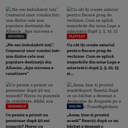
ADEVĂRUL
PLAYTECH
„Ne-am îmbolnăvit toți”.
Cu cât îți crește salariul
Coșmarul unor români într-
pentru fiecare prag de
una dintre cele mai
vechime. Cum se aplică
populare destinații din
majorările din noua Lege a
Albania: „Apa mirosea a
salarizării după 3, 5, 10, 15
canalizare”
și...
NEWSWEEK
DIGI FM
Ce pensie a primit un
„Anna, ţine-ţi prostul
pensionar după 40 ani
acasă!" Reacţii după ce un
munciți? Noroc cu
bărbat a desenat o