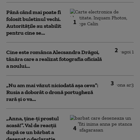
Până când mai poate fi
folosit buletinul vechi.
1
Autoritățile au stabilit
pentru cine se...
2
Cine este românca Alecsandra Drăgoi,
tânăra care a realizat fotografia oficială
a noului...
3
„Nu am mai văzut niciodată așa ceva”:
Rusia a doborât o dronă portugheză
rară și o va...
„Anna, ţine-ţi prostul
acasă!”. Val de reacții
4
după ce un bărbat a
desenat o declarație...