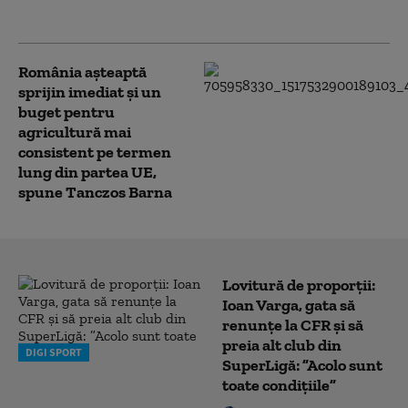
de 125 de milioane de lei
România aşteaptă
sprijin imediat şi un
buget pentru
agricultură mai
consistent pe termen
lung din partea UE,
spune Tanczos Barna
Lovitură de proporții:
Ioan Varga, gata să
renunțe la CFR și să
preia alt club din
DIGI SPORT
SuperLigă: ”Acolo sunt
toate condițiile”