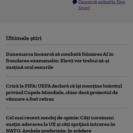
Descarcă aplicația Digi
Sport
Ultimele știri
Danemarca încearcă să combată folosirea AI în
fraudarea examenelor. Elevii vor trebui să-şi
susţină oral eseurile
Criză la FIFA: UEFA declară că îşi menţine boicotul
privind Cupele Mondiale, chiar dacă proiectul de
vânzare a fost retras
Cel mai recent sondaj de opinie: Câți ucraineni
susțin aderarea la UE și câți sprijină intrarea în
NATO. Ambele preferințe, în scădere