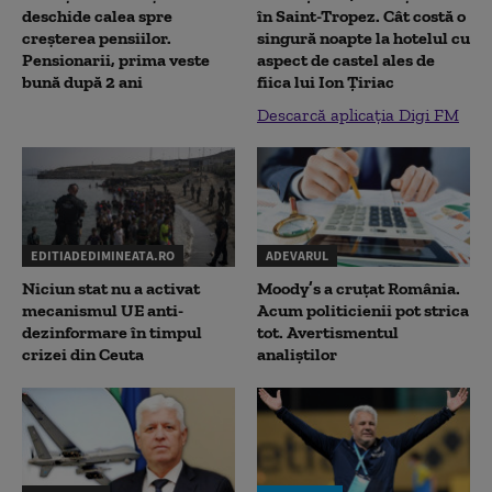
deschide calea spre
în Saint-Tropez. Cât costă o
creșterea pensiilor.
singură noapte la hotelul cu
Pensionarii, prima veste
aspect de castel ales de
bună după 2 ani
fiica lui Ion Țiriac
Descarcă aplicația Digi FM
EDITIADEDIMINEATA.RO
ADEVARUL
Niciun stat nu a activat
Moody’s a cruțat România.
mecanismul UE anti-
Acum politicienii pot strica
dezinformare în timpul
tot. Avertismentul
crizei din Ceuta
analiștilor