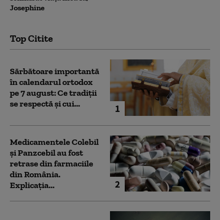
Josephine
Top Citite
Sărbătoare importantă
în calendarul ortodox
pe 7 august: Ce tradiții
se respectă și cui...
1
Medicamentele Colebil
și Panzcebil au fost
retrase din farmaciile
din România.
2
Explicația...