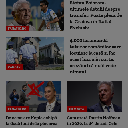
Ștefan Baiaram,
ultimele detalii despre
transfer. Poate pleca de
la Craiova în Italia!
Exclusiv
FANATIK.RO
4.000 lei amendă
tuturor românilor care
locuiesc la casă și fac
acest lucru în curte,
crezând că nu îi vede
CANCAN
nimeni
FANATIK.RO
FILM NOW
De ce nu are Kopic echipă
Cum arată Dustin Hoffman
la două luni de la plecarea
în 2026, la 89 de ani. Cele