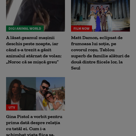
DIGI ANIMAL WORLD
FILM NOW
A lăsat geamul mașinii
Matt Damon, eclipsat de
deschis peste noapte, iar
frumoasa lui soție, pe
când s-a trezit a găsit
covorul roșu. Tablou
animalul atârnat de volan:
superb de familie alături de
„Noroc că se mișcă greu”
două dintre fiicele lor, la
Seul
UTV
Gina Pistol a vorbit pentru
prima dată despre relația
cu tatăl ei. Cum i-a
schimbat viața fiica sa,