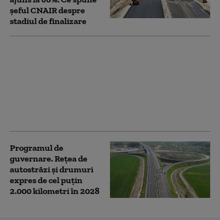
șeful CNAIR despre
stadiul de finalizare
Asociaţia Pro
Infrastructură solicită
CNAIR să deschidă
circulaţia pe A3, Poarta
Sălajului - Zimbor,
până la sfârşitul lunii
iulie
Programul de
guvernare. Reţea de
autostrăzi și drumuri
expres de cel puţin
2.000 kilometri în 2028