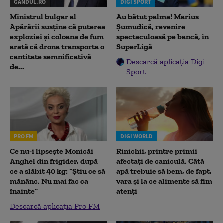
GANDUL.RO
DIGI SPORT
Ministrul bulgar al
Au bătut palma! Marius
Apărării susține că puterea
Șumudică, revenire
exploziei și coloana de fum
spectaculoasă pe bancă, în
arată că drona transporta o
SuperLigă
cantitate semnificativă
Descarcă aplicația Digi
de...
Sport
PRO FM
DIGI WORLD
Ce nu-i lipsește Monicăi
Rinichii, printre primii
Anghel din frigider, după
afectați de caniculă. Câtă
ce a slăbit 40 kg: “Știu ce să
apă trebuie să bem, de fapt,
mănânc. Nu mai fac ca
vara și la ce alimente să fim
înainte”
atenți
Descarcă aplicația Pro FM