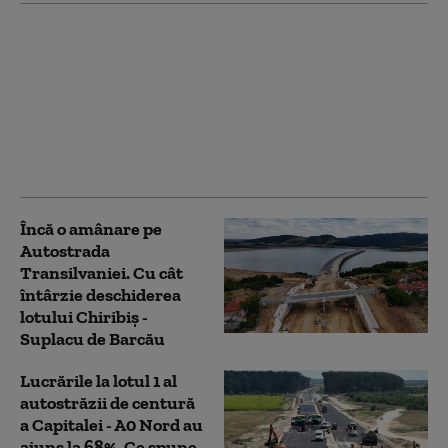
Drumul Expres Brăila-
Galați este gata în
proporție de 97%.
Cristian Pistol explică
de ce au fost amânate
lucrările la podul peste
Siret
Încă o amânare pe
Autostrada
Transilvaniei. Cu cât
întârzie deschiderea
lotului Chiribiș -
Suplacu de Barcău
Lucrările la lotul 1 al
autostrăzii de centură
a Capitalei - A0 Nord au
ajuns la 68%. Ce spune