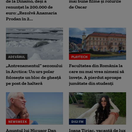
de la Dinamo, deși a
mai bune filme și rolurile
renunțat la 200.000 de
de Oscar
euro: „Rezolvă Anamaria
Prodan în 2...
ADEVĂRUL
PLAYTECH
„Antrenamentul” sezonului
Facultatea din România la
în Arctica: Un urs polar
care nu mai vrea nimeni să
folosește un bloc de gheață
înveţe. A pierdut aproape
pe post de halteră
jumătate din studenţi
NEWSWEEK
DIGI FM
Anunțul lui Nicușor Dan
Ioana Țiriac, vacanță de lux