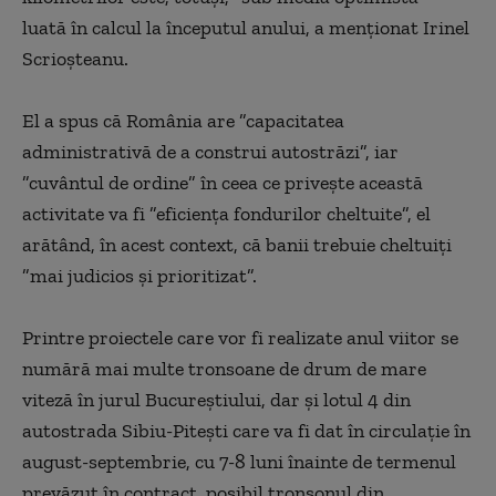
luată în calcul la începutul anului, a menţionat Irinel
Scrioşteanu.
El a spus că România are ”capacitatea
administrativă de a construi autostrăzi”, iar
”cuvântul de ordine” în ceea ce priveşte această
activitate va fi ”eficienţa fondurilor cheltuite”, el
arătând, în acest context, că banii trebuie cheltuiţi
”mai judicios şi prioritizat”.
Printre proiectele care vor fi realizate anul viitor se
numără mai multe tronsoane de drum de mare
viteză în jurul Bucureştiului, dar şi lotul 4 din
autostrada Sibiu-Piteşti care va fi dat în circulaţie în
august-septembrie, cu 7-8 luni înainte de termenul
prevăzut în contract, posibil tronsonul din