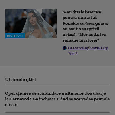
S-au dus la biserică
pentru nunta lui
Ronaldo cu Georgina și
au avut o surpriză
uriașă! ”Momentul va
DIGI SPORT
rămâne în istorie”
Descarcă aplicația Digi
Sport
Ultimele știri
Operațiunea de scufundare a ultimelor două barje
la Cernavodă s-a încheiat. Când se vor vedea primele
efecte