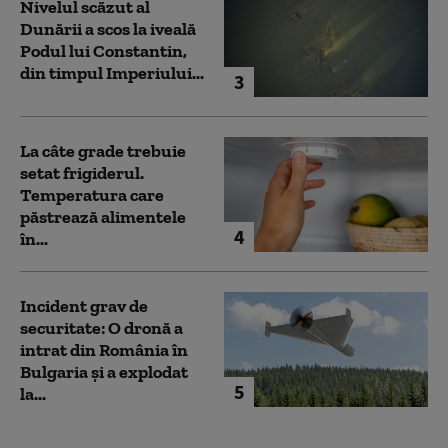
Nivelul scăzut al
Dunării a scos la iveală
Podul lui Constantin,
din timpul Imperiului...
3
La câte grade trebuie
setat frigiderul.
Temperatura care
păstrează alimentele
4
în...
Incident grav de
securitate: O dronă a
intrat din România în
Bulgaria şi a explodat
5
la...