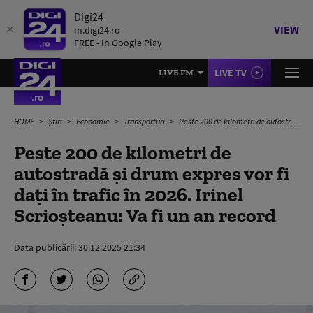
Digi24
VIEW
m.digi24.ro
FREE - In Google Play
LIVE TV
LIVE FM
HOME
Știri
Economie
Transporturi
Peste 200 de kilometri de autostradă şi drum expres vor fi dați în trafic în 2026. Irinel Scrioşteanu: Va fi un an record
Peste 200 de kilometri de
autostradă şi drum expres vor fi
dați în trafic în 2026. Irinel
Scrioşteanu: Va fi un an record
Data publicării:
30.12.2025 21:34