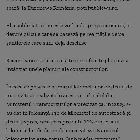
seară, la Euronews România, potrivit News.ro.
El a subliniat că nu este vorba despre promisiuni, ci
despre calcule care se bazează pe realităţile de pe
şantierele care sunt deja deschise.
Scrioşteanu a arătat că şi toamna foarte ploioasă a
întârziat unele planuri ale constructorilor.
În ceea ce priveşte numărul kilometrilor de drum de
mare viteză realizaţi în acest an, oficialul din
Ministerul Transporturilor a precizat că, în 2025, s-
au dat în folosinţă 146 de kilometri de autostradă şi
drum expres, ceea ce reprezintă 10% din totalul
kilometrilor de drum de mare viteză. Numărul
kilometrilor este, totuşi, ”sub media optimistă”