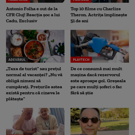
Antonio Folha e out de la
Top 10 filme cu Charlize
CFR Cluj! Reacția șoc a lui
Theron. Actrița împlinește
Cadu. Exclusiv
51 de ani
ADEVĂRUL
PLAYTECH
„Taxa de turist” sau prețul
De ce consumă mai mult
normal al vacanței? „Nu vă
mașina dacă rezervorul
obligă nimeni să
este aproape gol. Greșeala
cumpărați. Prețurile astea
pe care mulți șoferi o fac
există pentru că cineva le
fără să știe
plătește”