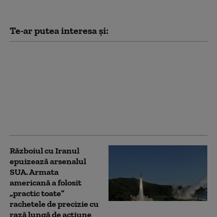
Te-ar putea interesa și:
„Blocadă pentru
blocadă”. Războiul
dintre SUA și Iran se
mută în Marea Roșie:
rebelii susținuți de
Teheran au atacat un
petrolier
Războiul cu Iranul
epuizează arsenalul
SUA. Armata
americană a folosit
„practic toate”
rachetele de precizie cu
rază lungă de acțiune