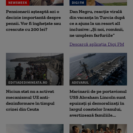
NEWSWEEK
DIGI FM
Pensionarii așteaptă azi o
Dan Negru, reacție virală
decizie importantă despre
din vacanța în Turcia după
pensii. Vor fi înghețate sau
ce a ajuns la un resort all
crescute cu 200 lei?
inclusive: „Și noi, românii,
ne umplem farfuriile”
Descarcă aplicația Digi FM
EDITIADEDIMINEATA.RO
ADEVARUL
Niciun stat nu a activat
Marinarii de pe portavionul
mecanismul UE anti-
USS Abraham Lincoln sunt
dezinformare în timpul
epuizați și demoralizați în
crizei din Ceuta
largul coastelor Iranului,
avertizează familiile...