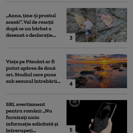
„Anna, ţine-ţi prostul
acasă!”. Val de reacții
după ce un bărbat a
desenat o declarație...
3
Viața pe Pământ ar fi
putut apărea de două
ori. Studiul care pune
sub semnul întrebării...
4
SRI, avertisment
pentru români: „Nu
furnizați nicio
informație solicitată și
5
întrerupeți...