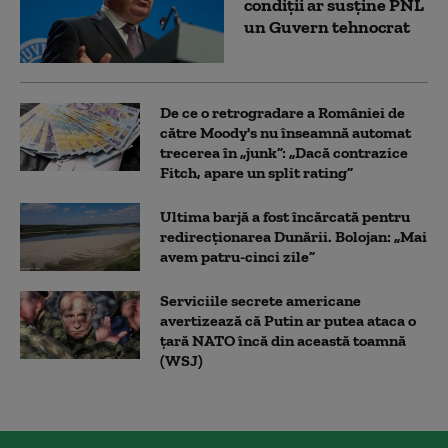
condiții ar susține PNL
un Guvern tehnocrat
De ce o retrogradare a României de
către Moody's nu înseamnă automat
trecerea în „junk”: „Dacă contrazice
Fitch, apare un split rating”
Ultima barjă a fost încărcată pentru
redirecționarea Dunării. Bolojan: „Mai
avem patru-cinci zile”
Serviciile secrete americane
avertizează că Putin ar putea ataca o
țară NATO încă din această toamnă
(WSJ)