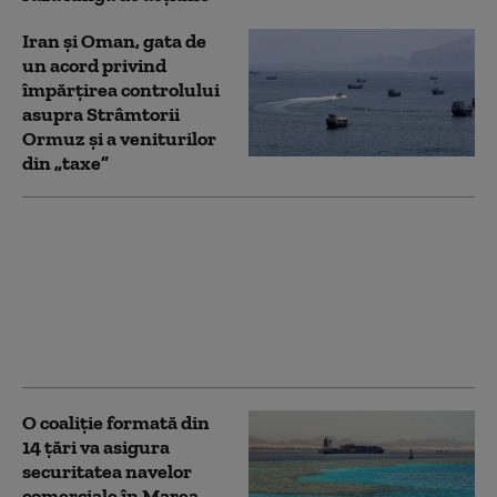
Iran și Oman, gata de
un acord privind
împărțirea controlului
asupra Strâmtorii
Ormuz și a veniturilor
din „taxe”
SUA fac încă un pas de
retragere din Europa:
Americanii nu vor să
mai coordoneze
ajutorul pentru
Ucraina
O coaliție formată din
14 țări va asigura
securitatea navelor
comerciale în Marea