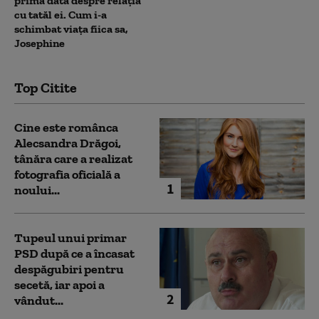
prima dată despre relația
cu tatăl ei. Cum i-a
schimbat viața fiica sa,
Josephine
Top Citite
Cine este românca
Alecsandra Drăgoi,
tânăra care a realizat
fotografia oficială a
1
noului...
Tupeul unui primar
PSD după ce a încasat
despăgubiri pentru
secetă, iar apoi a
2
vândut...