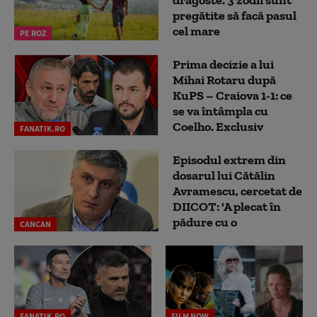
dragoste. 3 zodii sunt
pregătite să facă pasul
cel mare
PE ROZ
Prima decizie a lui
Mihai Rotaru după
KuPS – Craiova 1-1: ce
se va întâmpla cu
Coelho. Exclusiv
FANATIK.RO
Episodul extrem din
dosarul lui Cătălin
Avramescu, cercetat de
DIICOT: 'A plecat în
pădure cu o
CANCAN
FANATIK.RO
FILM NOW