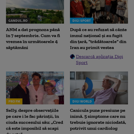
GANDUL.RO
DIGI SPORT
ANM a dat prognoza până
După ce au refuzat să cânte
în 7 septembrie. Cum va fi
imnul naţional şi au fugit
vremea în următoarele 4
din ţară, "trădătoarele" din
săptămâni
Iran au primit vestea
Descarcă aplicația Digi
Sport
PRO FM
DIGI WORLD
Selly, despre observațiile
Canicula pune presiune pe
pe care i le fac părinții, în
inimă. 5 simptome care nu
ciuda succesului său: „Cred
trebuie ignorate niciodată,
că este imposibil să scapi
potrivit unui cardiolog