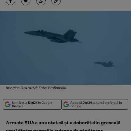
Imagine ilustrativă Foto: Profimedia
Urmărește
Digi24
în Google
Adaugă
Digi24
ca sursă preferată în
Discover
Google
Armata SUA a anunțat că şi-a doborât din greşeală
unul dintre propriile avioane de vânătoare,