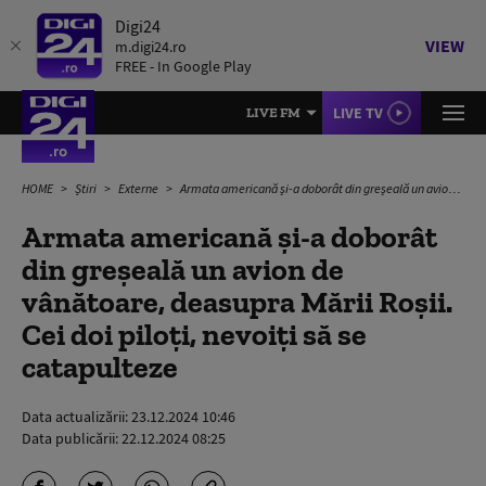
Digi24
VIEW
m.digi24.ro
FREE - In Google Play
LIVE TV
LIVE FM
HOME
Știri
Externe
Armata americană și-a doborât din greșeală un avion de vânătoare, deasupra Mării Roșii. Cei doi piloți, nevoiți să se catapulteze
Armata americană și-a doborât
din greșeală un avion de
vânătoare, deasupra Mării Roșii.
Cei doi piloți, nevoiți să se
catapulteze
Data actualizării:
23.12.2024 10:46
Data publicării:
22.12.2024 08:25