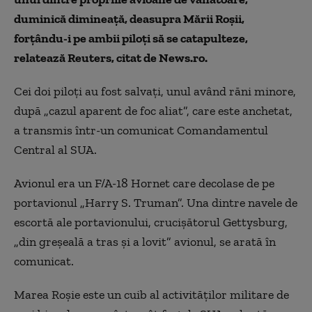
duminică dimineaţă, deasupra Mării Roşii,
forţându-i pe ambii piloţi să se catapulteze,
relatează Reuters, citat de News.ro.
Cei doi piloți au fost salvaţi, unul având răni minore,
după „cazul aparent de foc aliat”, care este anchetat,
a transmis într-un comunicat Comandamentul
Central al SUA.
Avionul era un F/A-18 Hornet care decolase de pe
portavionul „Harry S. Truman”. Una dintre navele de
escortă ale portavionului, crucişătorul Gettysburg,
„din greşeală a tras şi a lovit” avionul, se arată în
comunicat.
Marea Roşie este un cuib al activităţilor militare de