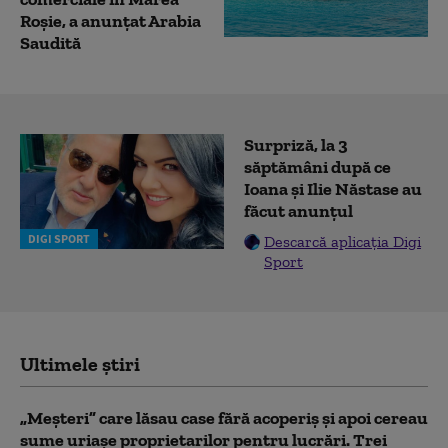
Roșie, a anunțat Arabia
Saudită
Surpriză, la 3
săptămâni după ce
Ioana și Ilie Năstase au
făcut anunțul
DIGI SPORT
Descarcă aplicația Digi
Sport
Ultimele știri
„Meșteri” care lăsau case fără acoperiș și apoi cereau
sume uriașe proprietarilor pentru lucrări. Trei