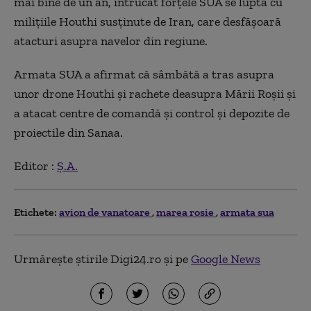
mai bine de un an, întrucât forţele SUA se luptă cu
miliţiile Houthi susţinute de Iran, care desfăşoară
atacturi asupra navelor din regiune.
Armata SUA a afirmat că sâmbătă a tras asupra
unor drone Houthi şi rachete deasupra Mării Roşii şi
a atacat centre de comandă şi control şi depozite de
proiectile din Sanaa.
Editor :
Ș.A.
Etichete:
avion de vanatoare
marea rosie
armata sua
Urmărește știrile Digi24.ro și pe
Google News