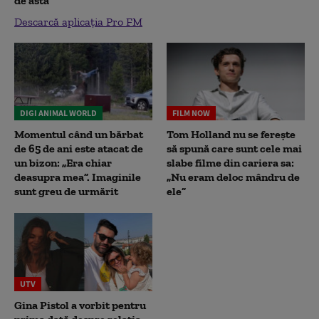
de asta”
Descarcă aplicația Pro FM
DIGI ANIMAL WORLD
FILM NOW
Momentul când un bărbat
Tom Holland nu se ferește
de 65 de ani este atacat de
să spună care sunt cele mai
un bizon: „Era chiar
slabe filme din cariera sa:
deasupra mea”. Imaginile
„Nu eram deloc mândru de
sunt greu de urmărit
ele”
UTV
Gina Pistol a vorbit pentru