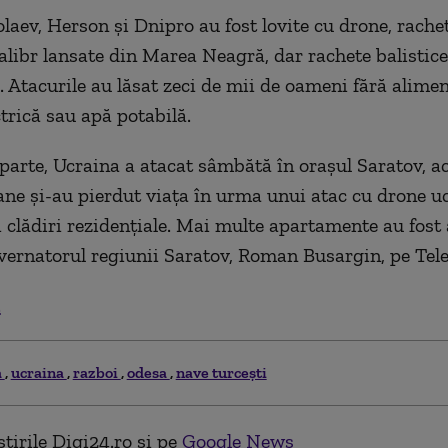
laev, Herson și Dnipro au fost lovite cu drone, rache
alibr lansate din Marea Neagră, dar rachete balistice
. Atacurile au lăsat zeci de mii de oameni fără alime
ctrică sau apă potabilă.
 parte, Ucraina a atacat sâmbătă în orașul Saratov, a
ne și-au pierdut viața în urma unui atac cu drone u
 clădiri rezidențiale. Mai multe apartamente au fost 
vernatorul regiunii Saratov, Roman Busargin, pe Tel
.
a
ucraina
razboi
odesa
nave turcești
tirile Digi24.ro și pe
Google News