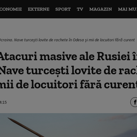
CONOMIE
EXTERNE
SPORT
TV
MAGAZIN
MAI MU
Ucraina. Nave turcești lovite de rachete în Odesa și mii de locuitori fără curent
tacuri masive ale Rusiei 
Nave turcești lovite de rac
mii de locuitori fără curen
4:15