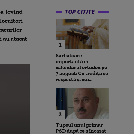
TOP CITITE
e, lovind
locuitori
tacurilor
i au atacat
1
Sărbătoare
importantă în
calendarul ortodox pe
7 august: Ce tradiții se
respectă și cui...
2
Tupeul unui primar
PSD după ce a încasat