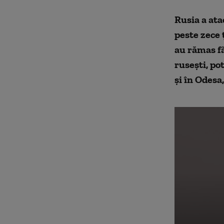
Rusia a ata
peste zece ț
au rămas fă
rusești, po
și în Odesa