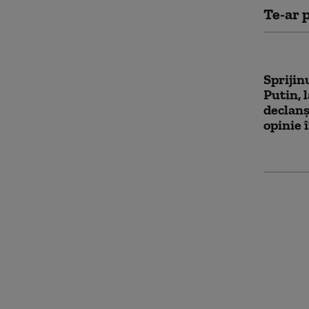
Te-ar p
Sprijin
Putin, 
declan
opinie 
Rusia f
implem
nazistă
interzi
interna