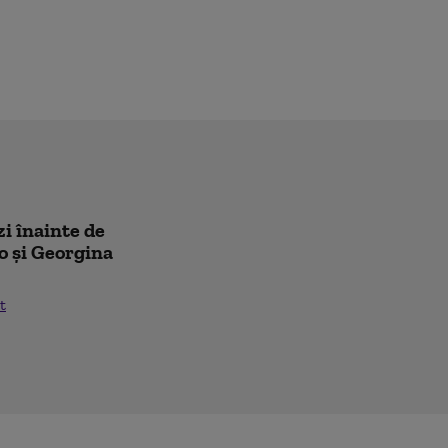
zi înainte de
o și Georgina
t