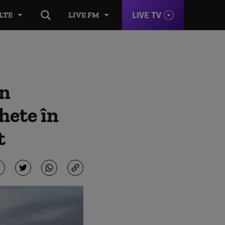
LIVE TV
LTE
LIVE FM
în
hete în
t