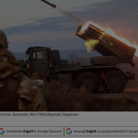
aracter ilustrativ: REUTERS/Anatolii Stepanov
Urmărește
Digi24
în Google Discover
Adaugă
Digi24
ca sursă preferată în Googl