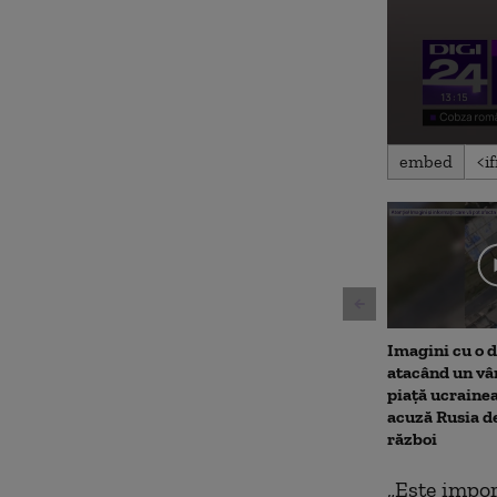
0
embed
seconds
of
3
minutes,
46
seconds
Volu
90%
Imagini cu o 
atacând un vâ
piață ucraine
acuză Rusia d
război
„Este impor