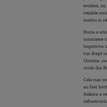
evident, nu
reţelele so
nostru şi s
Rusia a anun
ucrainene c
împotriva un
rus drept u
Ucraina „ca
civile din R
Cele mai mu
au fost lovi
Ankara a ce
infrastructu