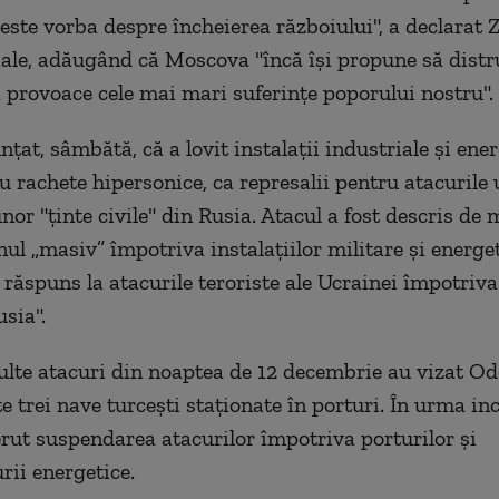
 este vorba despre încheierea războiului", a declarat 
ciale, adăugând că Moscova "încă îşi propune să distr
ă provoace cele mai mari suferinţe poporului nostru".
țat, sâmbătă, că a lovit instalații industriale și ene
u rachete hipersonice, ca represalii pentru atacurile
or "ţinte civile" din Rusia. Atacul a fost descris de 
nul „masiv” împotriva instalaţiilor militare şi energe
 răspuns la atacurile teroriste ale Ucrainei împotriva
usia".
lte atacuri din noaptea de 12 decembrie au vizat Od
te trei nave turcești staționate în porturi. În urma in
rut suspendarea atacurilor împotriva porturilor și
rii energetice.