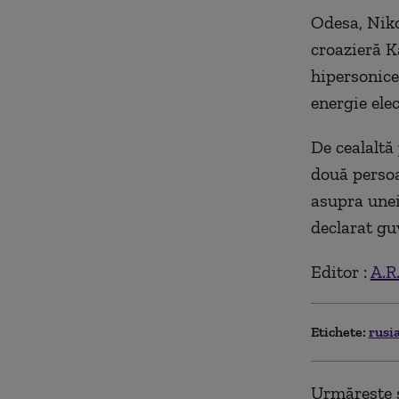
Odesa, Niko
croazieră K
hipersonice
energie ele
De cealaltă
două persoa
asupra unei
declarat gu
Editor :
A.R
Etichete:
rusi
Urmărește ș