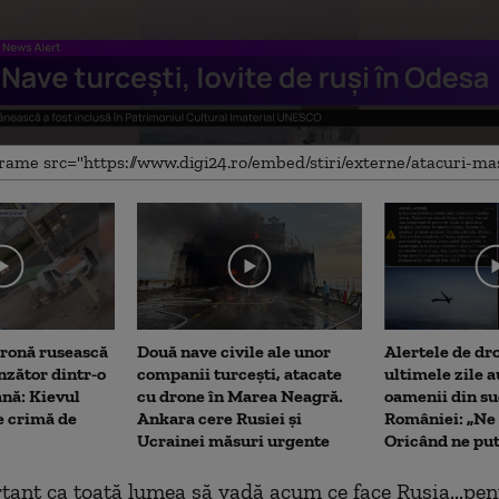
me
dronă rusească
Două nave civile ale unor
Alertele de dr
nzător dintr-o
companii turcești, atacate
ultimele zile a
ană: Kievul
cu drone în Marea Neagră.
oamenii din su
e crimă de
Ankara cere Rusiei și
României: „Ne 
Ucrainei măsuri urgente
Oricând ne pu
tant ca toată lumea să vadă acum ce face Rusia...pen