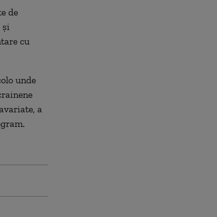
te de
 și
ntare cu
colo unde
crainene
avariate, a
egram.