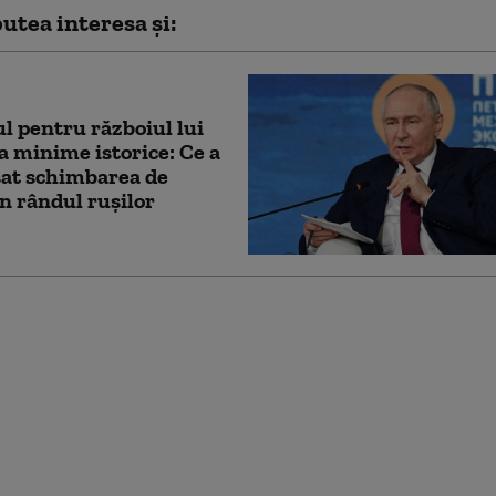
utea interesa și:
ul pentru războiul lui
la minime istorice: Ce a
șat schimbarea de
în rândul rușilor
olosește o tehnică
entată de Germania
 împotriva Ucrainei,
să de dreptul
țional (ISW)