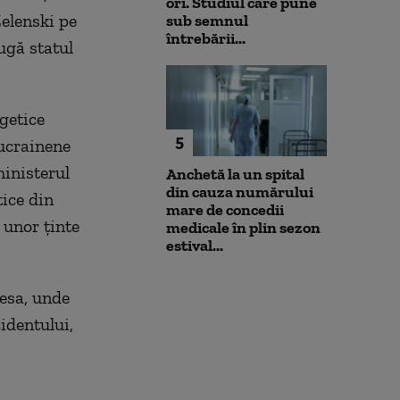
ori. Studiul care pune
Zelenski pe
sub semnul
întrebării...
ugă statul
rgetice
5
 ucrainene
ministerul
Anchetă la un spital
din cauza numărului
tice din
mare de concedii
 unor ţinte
medicale în plin sezon
estival...
esa, unde
cidentului,