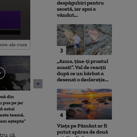
despăgubiri pentru
secetă, iar apoi a
vândut...
3
„Anna, ţine-ţi prostul
acasă!”. Val de reacții
după ce un bărbat a
desenat o declarație...
onă din
Imagini scandaloase: O
Controale la pe
u pus pe jar
ambulanță care transporta
avioane Boein
d-estul
la spital o fetiță de un an a
toată lumea. T
4
este teamă.
oprit să cumpere pepeni și
îmbogățește fl
tem aștepta”
legume
aeronave de ace
Viața pe Pământ ar fi
putut apărea de două
tru că,