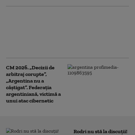
Între Islam și Occident:
cazul „Scarlet Lady”,
nava de croazieră cu o
petrecere gay la bord
care a fost respinsă de
Egipt și Turcia
CM 2026. „Decizii de
arbitraj corupte”,
„Argentina nu a
câştigat”. Federaţia
argentiniană, victimă a
unui atac cibernetic
Rodri nu stă la discuții!