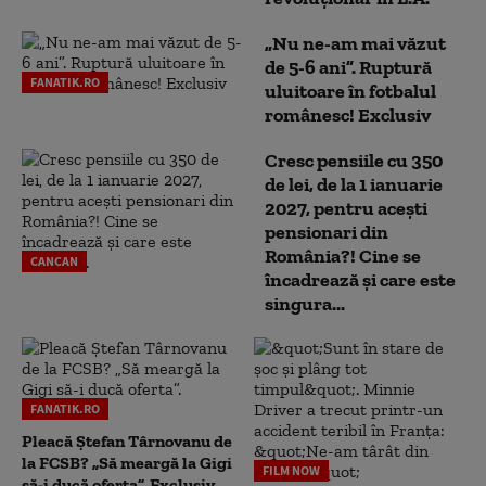
„Nu ne-am mai văzut
de 5-6 ani”. Ruptură
FANATIK.RO
uluitoare în fotbalul
românesc! Exclusiv
Cresc pensiile cu 350
de lei, de la 1 ianuarie
2027, pentru acești
pensionari din
România?! Cine se
CANCAN
încadrează și care este
singura...
FANATIK.RO
Pleacă Ștefan Târnovanu de
la FCSB? „Să meargă la Gigi
FILM NOW
să-i ducă oferta”. Exclusiv