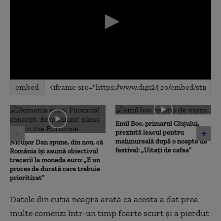
0
embed
seconds
of
0
seconds
Emil Boc, primarul Clujului,
prezintă leacul pentru
mahmureală după o noapte de
Nicușor Dan spune, din nou, că
festival: „Uitați de cafea”
România își asumă obiectivul
trecerii la moneda euro: „E un
proces de durată care trebuie
prioritizat”
Datele din cutia neagră arată că acesta a dat prea
multe comenzi într-un timp foarte scurt și a pierdut