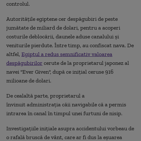
controlul.
Autoritățile egiptene cer despăgubiri de peste
jumătate de miliard de dolari, pentru a acoperi
costurile deblocării, daunele aduse canalului și
veniturile pierdute. Între timp, au confiscat nava. De
altfel,
Egiptul a redus semnificativ valoarea
despăgubirilor
cerute de la proprietarul japonez al
navei ''Ever Given'', după ce inițial ceruse 916
milioane de dolari.
De cealaltă parte, proprietarul a
învinuit administrația căii navigabile că a permis
intrarea în canal în timpul unei furtuni de nisip.
Investigațiile inițiale asupra accidentului vorbeau de
o rafală bruscă de vânt, care ar fi dus la eșuarea