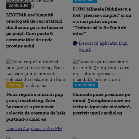
GANDUL.RO
FOTO Mihaela Rădulescu a
LEGUMA neobișnuită
fost ”ștearsă complet” și nu
omologată de cercetătorii
s-a mai putut abține:
din Buzău, gata de lansare
”Trebuie să le fie frică de
pe piață. Cum poate fi
mine”
consumată și de unde
Descarcă aplicația Digi
provine soiul
Sport
PRO FM
DIGI WORLD
Noua regină a muzicii pop
Canicula pune presiune pe
știe și marketing. Zara
inimă. 5 simptome care nu
Larsson și-a promovat
trebuie ignorate niciodată,
colecția de costume de baie
potrivit unui cardiolog
purtând-o chiar ea
Descarcă aplicația Pro FM