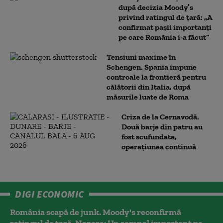
după decizia Moody’s
privind ratingul de țară: „A
confirmat pașii importanți
pe care România i-a făcut”
Tensiuni maxime în
Schengen. Spania impune
controale la frontieră pentru
călătorii din Italia, după
măsurile luate de Roma
Criza de la Cernavodă.
Două barje din patru au
fost scufundate,
operațiunea continuă
DIGI ECONOMIC
România scapă de junk. Moody's reconfirmă
ratingul de țară. Nazare: Un semnal important pe