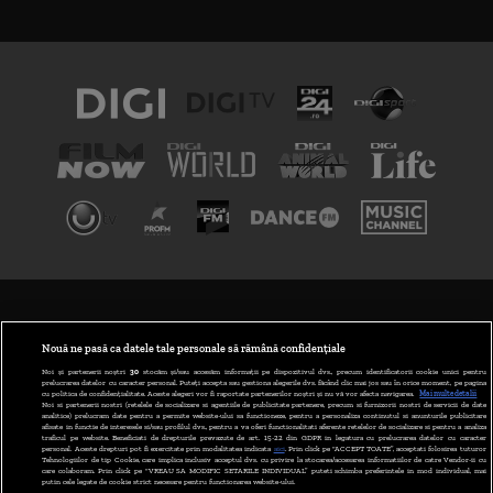
TERMENI ȘI CONDIȚII
POLITICA DE CONFIDENȚIALITATE
Nouă ne pasă ca datele tale personale să rămână confidențiale
Noi și partenerii noștri
30
stocăm și/sau accesăm informații pe dispozitivul dvs., precum identificatorii cookie unici pentru
prelucrarea datelor cu caracter personal. Puteți accepta sau gestiona alegerile dvs. făcând clic mai jos sau în orice moment, pe pagina
ABONARE DIGI TV
cu politica de confidențialitate. Aceste alegeri vor fi raportate partenerilor noștri și nu vă vor afecta navigarea.
Mai multe detalii
Noi si partenerii nostri (retelele de socializare si agentiile de publicitate partenere, precum si furnizorii nostri de servicii de date
analitice) prelucram date pentru a permite website-ului sa functioneze, pentru a personaliza continutul si anunturile publicitare
GESTIONAȚI PREFERINȚELE
afisate in functie de interesele si/sau profilul dvs., pentru a va oferi functionalitati aferente retelelor de socializare si pentru a analiza
traficul pe website. Beneficiati de drepturile prevazute de art. 15-22 din GDPR in legatura cu prelucrarea datelor cu caracter
personal. Aceste drepturi pot fi exercitate prin modalitatea indicata
aici
. Prin click pe “ACCEPT TOATE”, acceptati folosirea tuturor
CODUL DIGI24
Tehnologiilor de tip Cookie, care implica inclusiv acceptul dvs. cu privire la stocarea/accesarea informatiilor de catre Vendor-ii cu
care colaboram. Prin click pe “VREAU SA MODIFIC SETARILE INDIVIDUAL” puteti schimba preferintele in mod individual, mai
putin cele legate de cookie strict necesare pentru functionarea website-ului.
CAMERE WEB