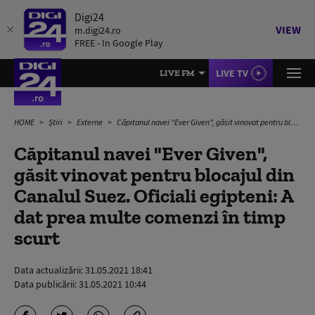
Digi24
VIEW
m.digi24.ro
FREE - In Google Play
LIVE TV
LIVE FM
HOME
Știri
Externe
Căpitanul navei "Ever Given", găsit vinovat pentru blocajul din Canalul Suez. Oficiali egipteni: A dat prea multe comenzi în timp scurt
Căpitanul navei "Ever Given",
găsit vinovat pentru blocajul din
Canalul Suez. Oficiali egipteni: A
dat prea multe comenzi în timp
scurt
Data actualizării:
31.05.2021 18:41
Data publicării:
31.05.2021 10:44