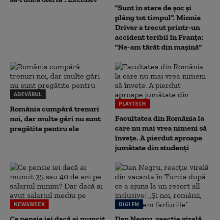
"Sunt în stare de șoc și
plâng tot timpul". Minnie
Driver a trecut printr-un
accident teribil în Franța:
"Ne-am târât din mașină"
ADEVĂRUL
PLAYTECH
România cumpără trenuri
Facultatea din România la
noi, dar multe gări nu sunt
care nu mai vrea nimeni să
pregătite pentru ele
înveţe. A pierdut aproape
jumătate din studenţi
NEWSWEEK
DIGI FM
Ce pensie iei dacă ai muncit
Dan Negru, reacție virală