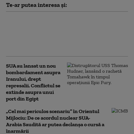
Te-ar putea interesa și:
Securitatea energetică a
Canalului Suez, pusă la
încercare: riscuri după atacul
asupra petrolierelor din portul
egiptean Damietta
SUA au lansat un nou
bombardament asupra
Iranului, drept
represalii. Conflictul se
extinde asupra unui
port din Egipt
„Cel mai periculos scenariu” în Orientul
Mijlociu: De ce acordul nuclear SUA-
Arabia Saudită ar putea declanșa o cursă a
înarmării