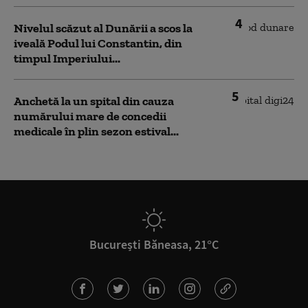
4
Nivelul scăzut al Dunării a scos la
iveală Podul lui Constantin, din
timpul Imperiului...
5
Anchetă la un spital din cauza
numărului mare de concedii
medicale în plin sezon estival...
București Băneasa, 21°C