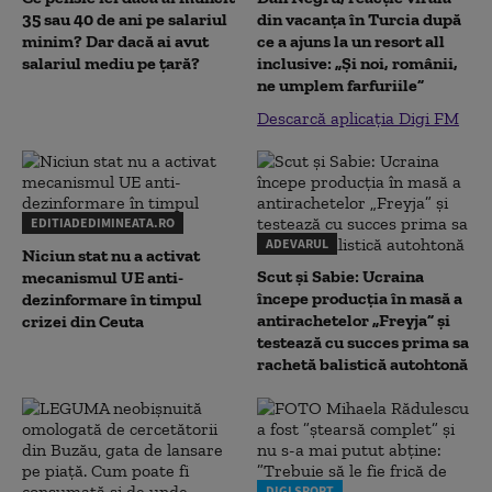
35 sau 40 de ani pe salariul
din vacanța în Turcia după
minim? Dar dacă ai avut
ce a ajuns la un resort all
salariul mediu pe țară?
inclusive: „Și noi, românii,
ne umplem farfuriile”
Descarcă aplicația Digi FM
EDITIADEDIMINEATA.RO
ADEVARUL
Niciun stat nu a activat
Scut și Sabie: Ucraina
mecanismul UE anti-
începe producția în masă a
dezinformare în timpul
antirachetelor „Freyja” și
crizei din Ceuta
testează cu succes prima sa
rachetă balistică autohtonă
DIGI SPORT