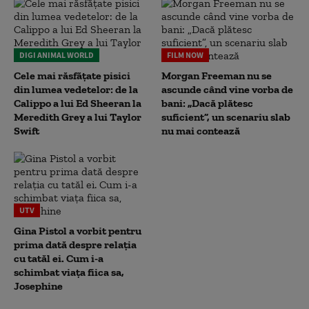
DIGI ANIMAL WORLD
FILM NOW
Cele mai răsfățate pisici
Morgan Freeman nu se
din lumea vedetelor: de la
ascunde când vine vorba de
Calippo a lui Ed Sheeran la
bani: „Dacă plătesc
Meredith Grey a lui Taylor
suficient”, un scenariu slab
Swift
nu mai contează
UTV
Gina Pistol a vorbit pentru
prima dată despre relația
cu tatăl ei. Cum i-a
schimbat viața fiica sa,
Josephine