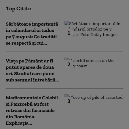
Top Citite
Sărbătoare importantă
în calendarul ortodox
1
pe 7 august: Ce tradiții
se respectă și cui...
Viața pe Pământ ar fi
2
putut apărea de două
ori. Studiul care pune
sub semnul întrebării...
Medicamentele Colebil
3
și Panzcebil au fost
retrase din farmaciile
din România.
Explicația...