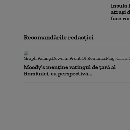
Insula 
atraşi 
face ră
Recomandările redacţiei
Moody's menține ratingul de țară al
României, cu perspectivă...