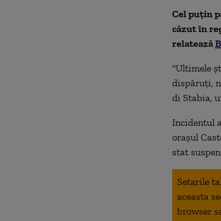
Cel puțin p
căzut în re
relatează
B
"Ultimele şt
dispăruţi, 
di Stabia, 
Incidentul 
orașul Cast
stat suspen
Setarile t
aceasta se
browser s