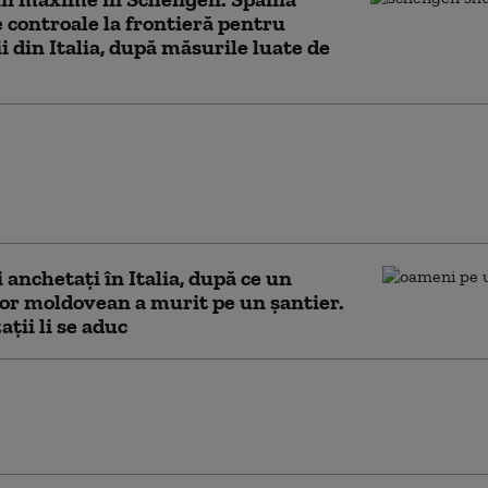
controale la frontieră pentru
ii din Italia, după măsurile luate de
ameninţă Italia cu
măsuri dacă nu elimină
lele la frontiere impuse
iza din Ceuta
anchetați în Italia, după ce un
r moldovean a murit pe un șantier.
ații li se aduc
ment de călătorie pentru
 care merg în Italia.
ările MAE