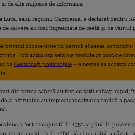
 şi de alte mijloace de informare.
 Luca, şeful regiunii Campania, a declarat pentru RA
e de salvare au fost îngreunate de ceaţă şi de vântul 
ale privind cookie-urile nu permit afisarea continutul
ctiune. Poti actualiza setarile modulelor coookie dire
au de
Gestionați preferințele
– e nevoie sa accepti co
ia
geri din prima cabină au fost cu toții salvați rapid, 
a de la altitudine au împiedicat salvarea rapidă a pas
nă.
ecabină a fost inaugurată în 1952 și până în prezent a
 un singur accident, în 1960, când o cabină a căzut,