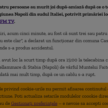
atru persoane au murit joi după-amiază după ce o t
giunea Napoli din sudul Italiei, potrivit primăriei lo
FM TV
.
iri, acum cinci minute, au fost că sunt trei sau patru
nu este clar", a declarat un funcţionar din comuna C
unde s-a produs accidentul.
a avut loc la scurt timp după ora 15:00 la telecabina 
ellammare di Stabia (Napoli) de vârful Muntelui Fait
dată mai mult timp, după ce un cablu s-a rupt.
ale privind cookie-urile nu permit afisarea continutul
ctiune. Poti actualiza setarile modulelor coookie dire
au de
Gestionați preferințele
– e nevoie sa accepti co