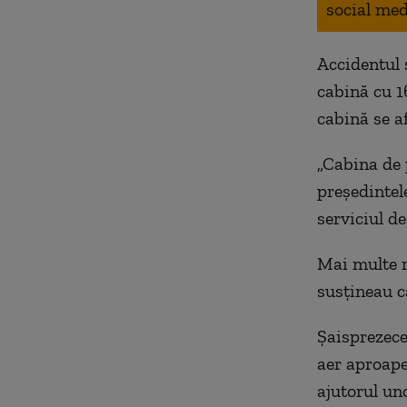
social med
Accidentul 
cabină cu 1
cabină se a
„Cabina de 
preşedintel
serviciul d
Mai multe r
susţineau c
Şaisprezece 
aer aproape
ajutorul un