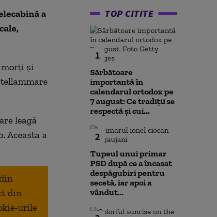
TOP CITITE
elecabină a
cale,
1
 morţi şi
Sărbătoare
astellammare
importantă în
calendarul ortodox pe
7 august: Ce tradiții se
respectă și cui...
care leagă
o. Aceasta a
2
Tupeul unui primar
PSD după ce a încasat
despăgubiri pentru
 din
secetă, iar apoi a
ct din
vândut...
okie-urile