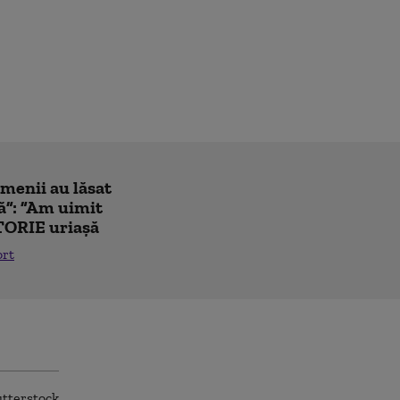
amenii au lăsat
ă”: ”Am uimit
TORIE uriașă
ort