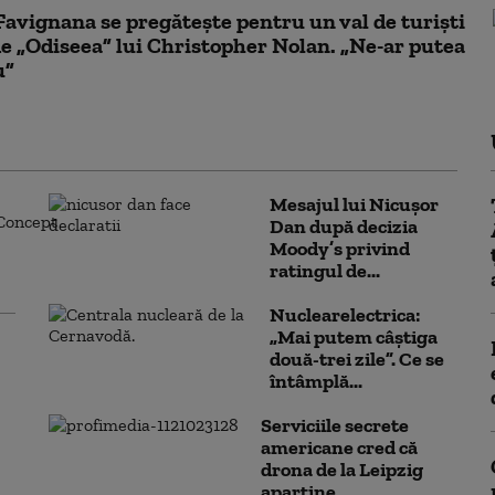
Favignana se pregăteşte pentru un val de turişti
de „Odiseea” lui Christopher Nolan. „Ne-ar putea
u”
Mesajul lui Nicușor
Dan după decizia
Moody’s privind
ratingul de...
Nuclearelectrica:
„Mai putem câștiga
două-trei zile”. Ce se
întâmplă...
Serviciile secrete
americane cred că
drona de la Leipzig
aparține...