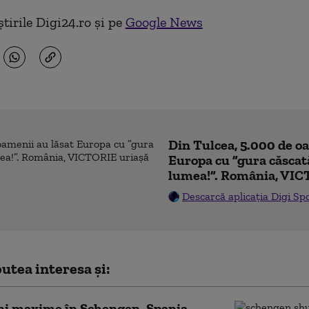
tirile Digi24.ro și pe
Google News
Din Tulcea, 5.000 de o
Europa cu ”gura căscat
lumea!”. România, VIC
Descarcă aplicația Digi Sp
utea interesa și:
ni maxime în Schengen. Spania