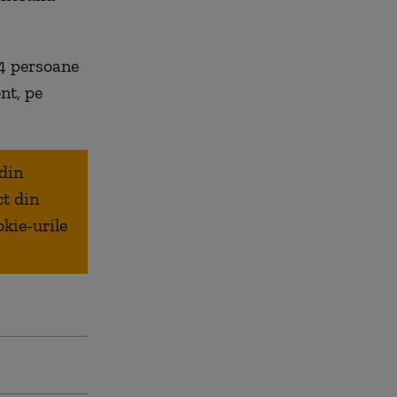
14 persoane
nt, pe
 din
ct din
okie-urile