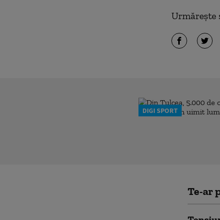
Urmărește ș
DIGI SPORT
Te-ar p
Tensiu