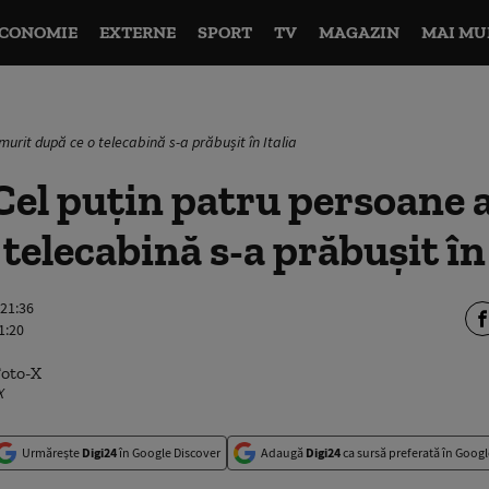
CONOMIE
EXTERNE
SPORT
TV
MAGAZIN
MAI MU
urit după ce o telecabină s-a prăbușit în Italia
Cel puțin patru persoane 
telecabină s-a prăbușit în 
 21:36
1:20
X
Urmărește
Digi24
în Google Discover
Adaugă
Digi24
ca sursă preferată în Googl