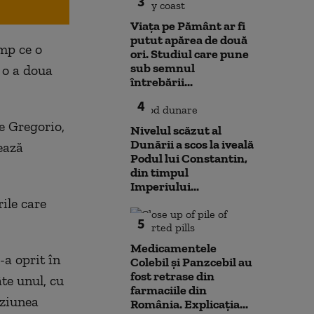
3
Viața pe Pământ ar fi
putut apărea de două
imp ce o
ori. Studiul care pune
sub semnul
 o a doua
întrebării...
4
e Gregorio,
Nivelul scăzut al
Dunării a scos la iveală
ează
Podul lui Constantin,
din timpul
Imperiului...
ile care
5
Medicamentele
-a oprit în
Colebil și Panzcebil au
fost retrase din
te unul, cu
farmaciile din
iziunea
România. Explicația...