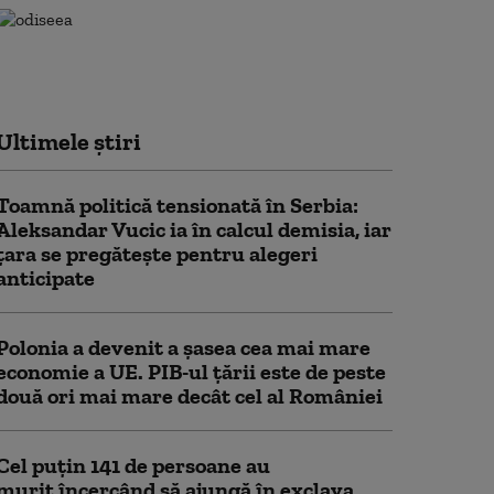
Ultimele știri
Toamnă politică tensionată în Serbia:
Aleksandar Vucic ia în calcul demisia, iar
țara se pregătește pentru alegeri
anticipate
Polonia a devenit a șasea cea mai mare
economie a UE. PIB-ul țării este de peste
două ori mai mare decât cel al României
Cel puţin 141 de persoane au
murit încercând să ajungă în exclava