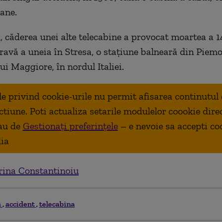
ane.
, căderea unei alte telecabine a provocat moartea a 
gravă a uneia în Stresa, o stațiune balneară din Piemo
ui Maggiore, în nordul Italiei.
ale privind cookie-urile nu permit afisarea continutul
ctiune. Poti actualiza setarile modulelor coookie dire
au de
Gestionați preferințele
– e nevoie sa accepti co
ia
ina Constantinoiu
a
accident
telecabina