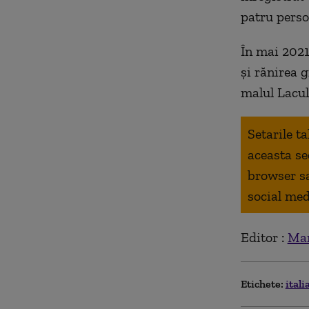
patru perso
În mai 2021
și rănirea 
malul Lacul
Setarile t
aceasta se
browser s
social med
Editor :
Mar
Etichete:
itali