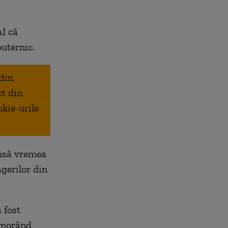
I că
puternic.
 din
ct din
okie-urile
însă vremea
agerilor din
 fost
 omorând