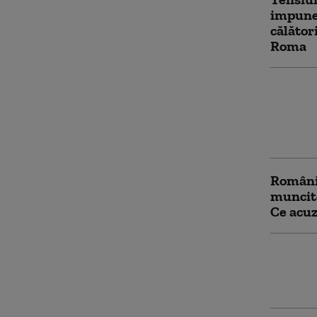
impune 
călător
Roma
Spania 
contra
controa
după cr
Români 
muncito
Ce acuz
Avertis
românii
Preciz