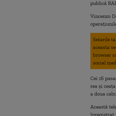
publică RAI
Vincenzo De
operaţiunil
Setarile t
aceasta se
browser s
social med
Cei 16 pasa
rea și ceaț
a doua cabi
Această tel
înregistrat