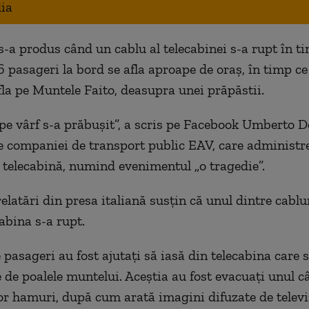
ia
s-a produs când un cablu al telecabinei s-a rupt în t
6 pasageri la bord se afla aproape de oraș, în timp ce
fla pe Muntele Faito, deasupra unei prăpăstii.
pe vârf s-a prăbuşit”, a scris pe Facebook Umberto D
e companiei de transport public EAV, care administr
e telecabină, numind evenimentul „o tragedie”.
elatări din presa italiană susţin că unul dintre cablur
abina s-a rupt.
pasageri au fost ajutaţi să iasă din telecabina care s
 de poalele muntelui. Aceştia au fost evacuaţi unul câ
or hamuri, după cum arată imagini difuzate de telev