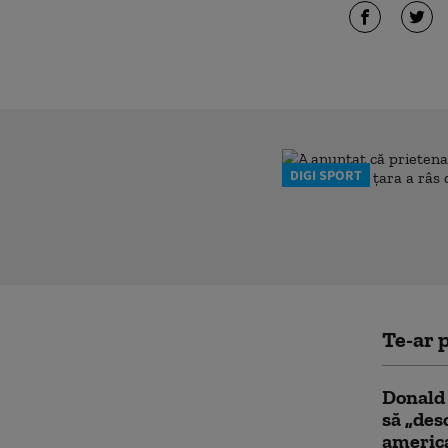
DIGI SPORT
Te-ar p
Donald 
să „des
americ