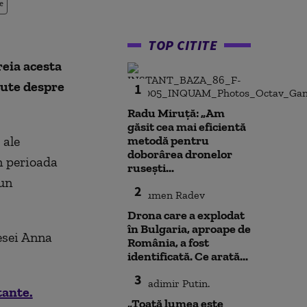
e
TOP CITITE
eia acesta
cute despre
1
Radu Miruță: „Am
găsit cea mai eficientă
 ale
metodă pentru
doborârea dronelor
n perioada
rusești...
-un
2
Drona care a explodat
în Bulgaria, aproape de
esei Anna
România, a fost
identificată. Ce arată...
3
tante.
„Toată lumea este