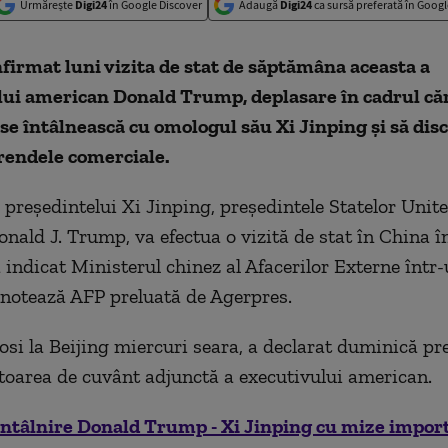
Urmărește
Digi24
în Google Discover
Adaugă
Digi24
ca sursă preferată în Googl
firmat luni vizita de stat de săptămâna aceasta a
lui american Donald Trump, deplasare în cadrul căr
se întâlnească cu omologul său Xi Jinping şi să dis
erendele comerciale.
 preşedintelui Xi Jinping, preşedintele Statelor Unite
onald J. Trump, va efectua o vizită de stat în China î
a indicat Ministerul chinez al Afacerilor Externe într
notează AFP preluată de Agerpres.
si la Beijing miercuri seara, a declarat duminică pr
ătoarea de cuvânt adjunctă a executivului american.
Întâlnire Donald Trump - Xi Jinping cu mize impor