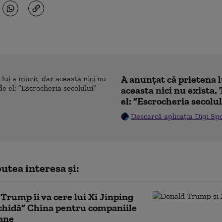
A anunțat că prietena l
aceasta nici nu exista. 
el: ”Escrocheria secolu
Descarcă aplicația Digi Sp
utea interesa și:
Trump îi va cere lui Xi Jinping
chidă” China pentru companiile
ane