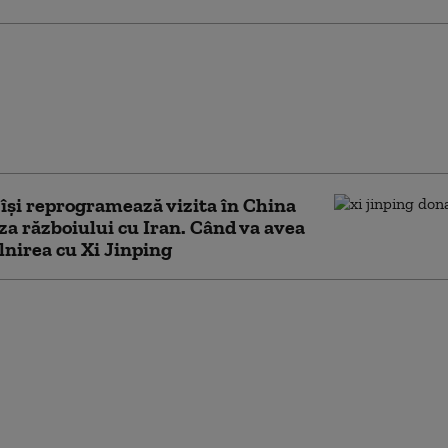
i Donald Trump, Eric, va
pa alături de
ntele SUA la vizita de
 China: „Este profund
de tatăl său”
și reprogramează vizita în China
za războiului cu Iran. Când va avea
âlnirea cu Xi Jinping
odall: I-aș trimite pe
Musk, Putin, Xi și
hu în spațiu, într-o
ie fără întoarcere