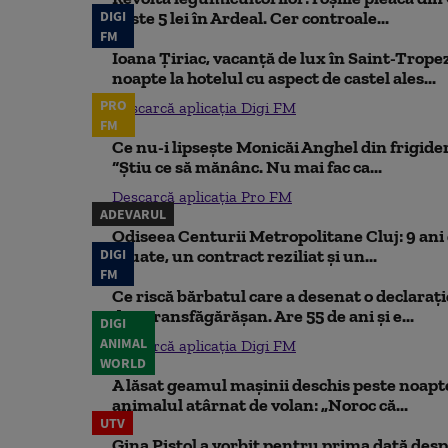
DIGI
peste 5 lei în Ardeal. Cer controale...
FM
Ioana Țiriac, vacanță de lux în Saint-Tropez
noapte la hotelul cu aspect de castel ales...
PRO
Descarcă aplicația Digi FM
FM
Ce nu-i lipsește Monicăi Anghel din frigider,
“Știu ce să mănânc. Nu mai fac ca...
Descarcă aplicația Pro FM
ADEVARUL
Odiseea Centurii Metropolitane Cluj: 9 ani d
DIGI
eșuate, un contract reziliat și un...
FM
Ce riscă bărbatul care a desenat o declaraț
din Transfăgărășan. Are 55 de ani și e...
DIGI
ANIMAL
Descarcă aplicația Digi FM
WORLD
A lăsat geamul mașinii deschis peste noapte,
animalul atârnat de volan: „Noroc că...
UTV
Gina Pistol a vorbit pentru prima dată despr