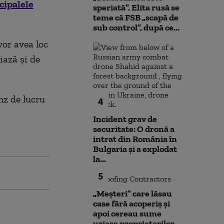
ncipalele
speriată”. Elita rusă se
teme că FSB „scapă de
sub control”, după ce...
vor avea loc
iază şi de
nz de lucru
4
Incident grav de
securitate: O dronă a
intrat din România în
Bulgaria şi a explodat
la...
5
„Meșteri” care lăsau
case fără acoperiș și
apoi cereau sume
uriașe proprietarilor