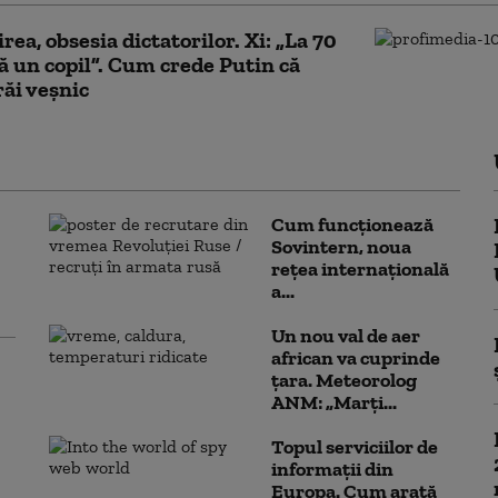
ea, obsesia dictatorilor. Xi: „La 70
că un copil”. Cum crede Putin că
răi veșnic
Cum funcționează
Sovintern, noua
rețea internațională
a...
Un nou val de aer
african va cuprinde
țara. Meteorolog
ANM: „Marți...
Topul serviciilor de
informații din
Europa. Cum arată