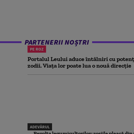
PARTENERII NOȘTRI
PE ROZ
Portalul Leului aduce întâlniri cu potenț
zodii. Viața lor poate lua o nouă direcție
ADEVĂRUL
Revolta legumicultorilor: roșiile pleacă din O