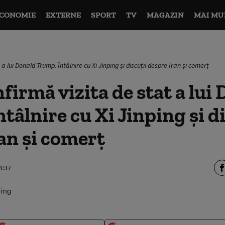
CONOMIE
EXTERNE
SPORT
TV
MAGAZIN
MAI MU
a lui Donald Trump. Întâlnire cu Xi Jinping și discuții despre Iran și comerț
firmă vizita de stat a lui
tâlnire cu Xi Jinping și di
an și comerț
8:37