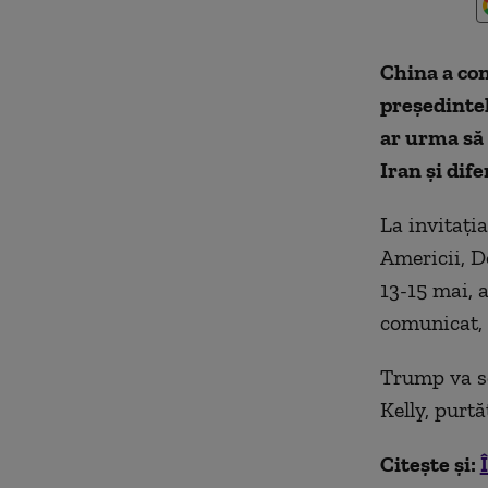
China a con
preşedinte
ar urma să 
Iran şi dif
La invitaţia
Americii, D
13-15 mai, 
comunicat, 
Trump va so
Kelly, purt
Citește și: