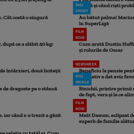
DIGI
probă și când riști pro
SPORT
. Cât costă o singură
Au bătut palma! Marius
în SuperLigă
FILM
NOW
 după ce a slăbit 40 kg:
Cum arată Dustin Hoffma
și rolurile de Oscar
NEWSWEEK
e întârzieri, două licitații
Beneficiu la pensie pent
DIGI
legislativ a dat aviz fav
WORLD
ie de dragoste pe o stâncă
Rinichii, printre primii
de fapt, vara și la ce ali
FILM
NOW
 iar când s-a trezit a găsit
Matt Damon, eclipsat de
superb de familie alătur
e relația cu tatăl ei. Cum