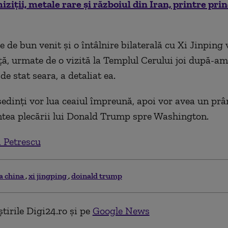
hiziții, metale rare și războiul din Iran, printre pri
 de bun venit şi o întâlnire bilaterală cu Xi Jinping 
ţă, urmate de o vizită la Templul Cerului joi după-am
e stat seara, a detaliat ea.
şedinţi vor lua ceaiul împreună, apoi vor avea un prâ
intea plecării lui Donald Trump spre Washington.
 Petrescu
ta china
xi jingping
doinald trump
tirile Digi24.ro și pe
Google News