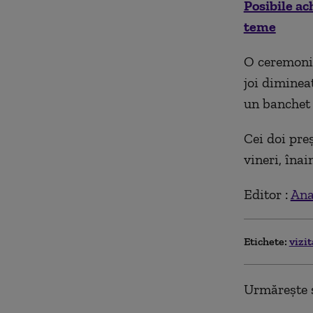
Posibile ac
teme
O ceremonie
joi diminea
un banchet d
Cei doi pre
vineri, îna
Editor :
Ana
Etichete:
vizi
Urmărește ș