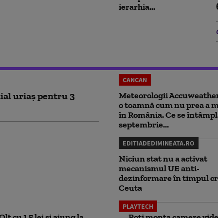
ierarhia...
CANCAN
ial uriaș pentru 3
Meteorologii Accuweathe
o toamnă cum nu prea a ma
în România. Ce se întâmpl
septembrie...
EDITIADEDIMINEATA.RO
Niciun stat nu a activat
mecanismul UE anti-
dezinformare în timpul cr
Ceuta
PLAYTECH
lt cu 1,5 lei și ajung la
Poți monta camere video