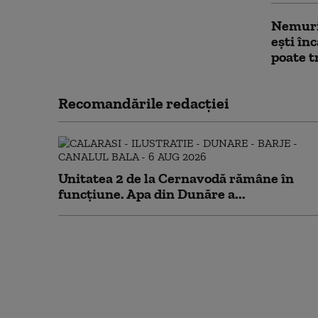
Nemurir
ești în
poate t
Recomandările redacţiei
Unitatea 2 de la Cernavodă rămâne în
funcțiune. Apa din Dunăre a...