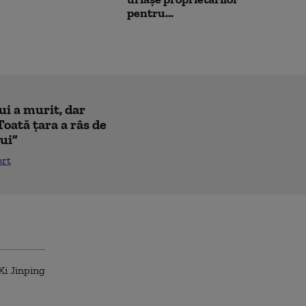
pentru...
ui a murit, dar
Toată țara a râs de
lui”
ort