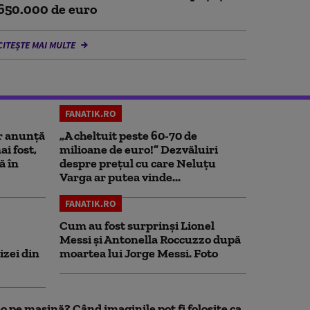
650.000 de euro
CITEȘTE MAI MULTE
FANATIK.RO
r anunță
„A cheltuit peste 60-70 de
i fost,
milioane de euro!” Dezvăluiri
ă în
despre prețul cu care Neluțu
Varga ar putea vinde...
FANATIK.RO
Cum au fost surprinși Lionel
Messi și Antonella Roccuzzo după
izei din
moartea lui Jorge Messi. Foto
 pe mașină? Când imaginile pot fi folosite ca