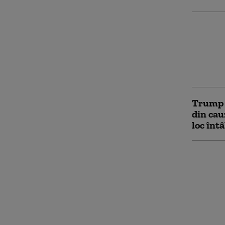
Fiul lu
partici
președi
stat în
mândru 
Trump î
din cau
loc înt
Jane Go
Trump, 
Netanya
călător