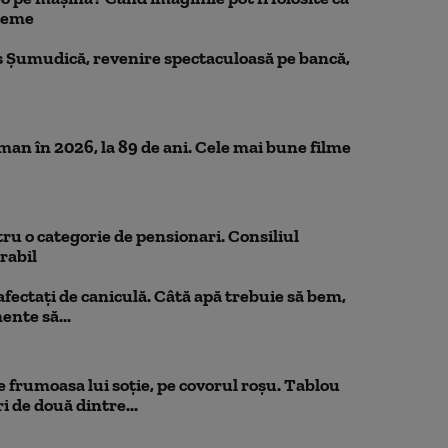
bleme
 Șumudică, revenire spectaculoasă pe bancă,
n în 2026, la 89 de ani. Cele mai bune filme
ru o categorie de pensionari. Consiliul
orabil
 afectați de caniculă. Câtă apă trebuie să bem,
mente să...
 frumoasa lui soție, pe covorul roșu. Tablou
i de două dintre...