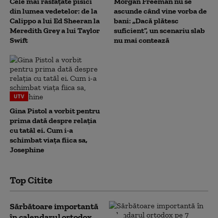
Cele mai răsfățate pisici
Morgan Freeman nu se
din lumea vedetelor: de la
ascunde când vine vorba de
Calippo a lui Ed Sheeran la
bani: „Dacă plătesc
Meredith Grey a lui Taylor
suficient”, un scenariu slab
Swift
nu mai contează
UTV
Gina Pistol a vorbit pentru
prima dată despre relația
cu tatăl ei. Cum i-a
schimbat viața fiica sa,
Josephine
Top Citite
Sărbătoare importantă
în calendarul ortodox