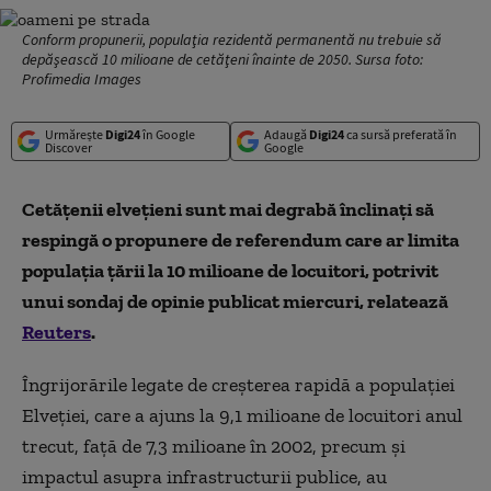
Conform propunerii, populaţia rezidentă permanentă nu trebuie să
depăşească 10 milioane de cetăţeni înainte de 2050. Sursa foto:
Profimedia Images
Urmărește
Digi24
în Google
Adaugă
Digi24
ca sursă preferată în
Discover
Google
Cetățenii elvețieni sunt mai degrabă înclinați să
respingă o propunere de referendum care ar limita
populația țării la 10 milioane de locuitori, potrivit
unui sondaj de opinie publicat miercuri, relatează
Reuters
.
Îngrijorările legate de creșterea rapidă a populației
Elveției, care a ajuns la 9,1 milioane de locuitori anul
trecut, față de 7,3 milioane în 2002, precum și
impactul asupra infrastructurii publice, au