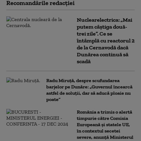
Recomandările redacţiei
Nuclearelectrica: „Mai
putem câștiga două-
trei zile”. Ce se
întâmplă cu reactorul 2
de la Cernavodă dacă
Dunărea continuă să
scadă
Radu Miruță, despre scufundarea
barjelor pe Dunăre: „Guvernul încearcă
astfel de soluții, dar să aducă ploaie nu
poate”
România a trimis o alertă
timpurie către Comisia
Europeană și statele UE,
în contextul secetei
severe, anunță Ministerul