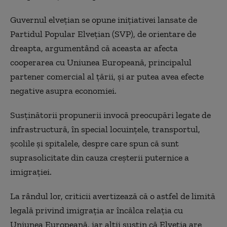
Guvernul elvețian se opune inițiativei lansate de
Partidul Popular Elvețian (SVP), de orientare de
dreapta, argumentând că aceasta ar afecta
cooperarea cu Uniunea Europeană, principalul
partener comercial al țării, și ar putea avea efecte
negative asupra economiei.
Susținătorii propunerii invocă preocupări legate de
infrastructură, în special locuințele, transportul,
școlile și spitalele, despre care spun că sunt
suprasolicitate din cauza creșterii puternice a
imigrației.
La rândul lor, criticii avertizează că o astfel de limită
legală privind imigrația ar încălca relația cu
Uniunea Europeană, iar alții susțin că Elveția are