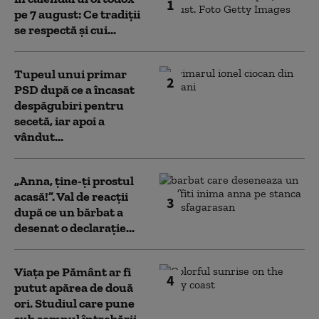
1
pe 7 august: Ce tradiții
se respectă și cui...
Tupeul unui primar
2
PSD după ce a încasat
despăgubiri pentru
secetă, iar apoi a
vândut...
„Anna, ţine-ţi prostul
acasă!”. Val de reacții
3
după ce un bărbat a
desenat o declarație...
Viața pe Pământ ar fi
4
putut apărea de două
ori. Studiul care pune