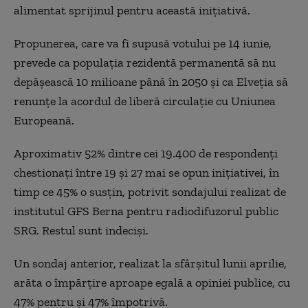
alimentat sprijinul pentru această inițiativă.
Propunerea, care va fi supusă votului pe 14 iunie,
prevede ca populația rezidentă permanentă să nu
depășească 10 milioane până în 2050 și ca Elveția să
renunțe la acordul de liberă circulație cu Uniunea
Europeană.
Aproximativ 52% dintre cei 19.400 de respondenți
chestionați între 19 și 27 mai se opun inițiativei, în
timp ce 45% o susțin, potrivit sondajului realizat de
institutul GFS Berna pentru radiodifuzorul public
SRG. Restul sunt indeciși.
Un sondaj anterior, realizat la sfârșitul lunii aprilie,
arăta o împărțire aproape egală a opiniei publice, cu
47% pentru și 47% împotrivă.