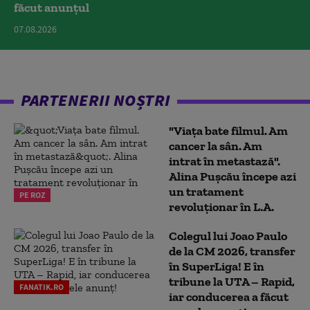
făcut anunțul
07.08.2026
PARTENERII NOȘTRI
"Viața bate filmul. Am
cancer la sân. Am
intrat în metastază".
Alina Pușcău începe azi
un tratament
PE ROZ
revoluționar în L.A.
Colegul lui Joao Paulo
de la CM 2026, transfer
în SuperLiga! E în
tribune la UTA – Rapid,
FANATIK.RO
iar conducerea a făcut