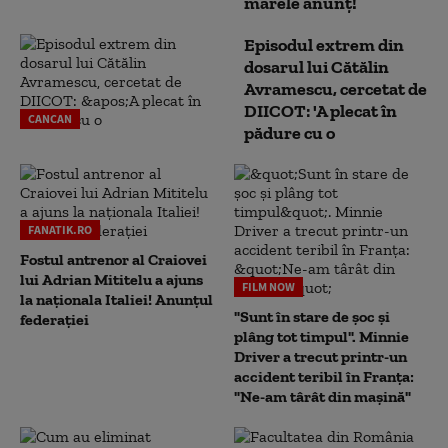
marele anunț!
Episodul extrem din
dosarul lui Cătălin
Avramescu, cercetat de
DIICOT: 'A plecat în
CANCAN
pădure cu o
FANATIK.RO
Fostul antrenor al Craiovei
lui Adrian Mititelu a ajuns
FILM NOW
la naționala Italiei! Anunțul
"Sunt în stare de șoc și
federației
plâng tot timpul". Minnie
Driver a trecut printr-un
accident teribil în Franța:
"Ne-am târât din mașină"