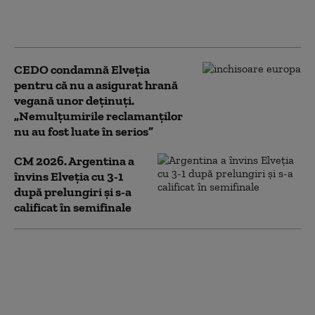
provoca o formă severă
de pneumonie
CEDO condamnă Elveția
pentru că nu a asigurat hrană
vegană unor deținuți.
„Nemulţumirile reclamanţilor
nu au fost luate în serios”
CM 2026. Argentina a
învins Elveția cu 3-1
după prelungiri și s-a
calificat în semifinale
„Peisaj lunar”: Un râu
de lângă graniţa
franco-elveţiană a
dispărut din cauza
secetei