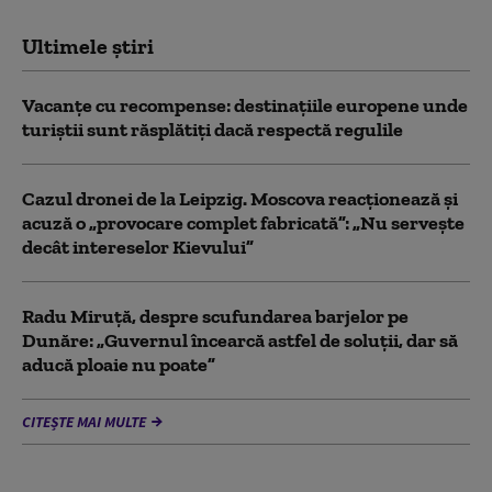
Ultimele știri
Vacanțe cu recompense: destinațiile europene unde
turiștii sunt răsplătiți dacă respectă regulile
Cazul dronei de la Leipzig. Moscova reacționează și
acuză o „provocare complet fabricată”: „Nu serveşte
decât intereselor Kievului”
Radu Miruță, despre scufundarea barjelor pe
Dunăre: „Guvernul încearcă astfel de soluții, dar să
aducă ploaie nu poate”
CITEȘTE MAI MULTE