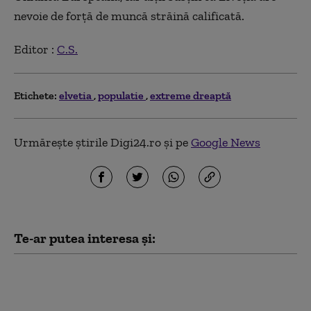
nevoie de forță de muncă străină calificată.
Editor :
C.S.
Etichete:
elvetia
populatie
extreme dreaptă
Urmărește știrile Digi24.ro și pe
Google News
Te-ar putea interesa și:
Focar de legioneloză în
orașul elvețian Basel:
un mort. Boala poate