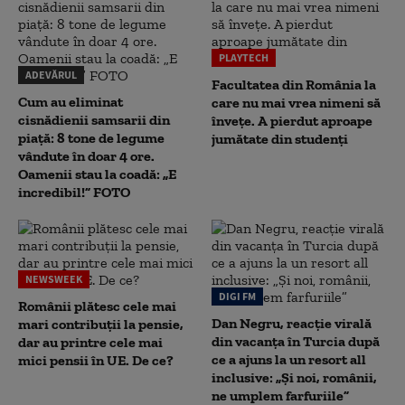
PLAYTECH
ADEVĂRUL
Facultatea din România la
Cum au eliminat
care nu mai vrea nimeni să
cisnădienii samsarii din
înveţe. A pierdut aproape
piață: 8 tone de legume
jumătate din studenţi
vândute în doar 4 ore.
Oamenii stau la coadă: „E
incredibil!” FOTO
NEWSWEEK
DIGI FM
Românii plătesc cele mai
Dan Negru, reacție virală
mari contribuții la pensie,
din vacanța în Turcia după
dar au printre cele mai
ce a ajuns la un resort all
mici pensii în UE. De ce?
inclusive: „Și noi, românii,
ne umplem farfuriile”