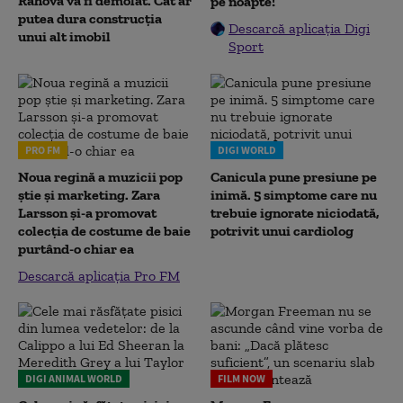
Rahova va fi demolat. Cât ar
pe noapte!
putea dura construcția
Descarcă aplicația Digi
unui alt imobil
Sport
PRO FM
DIGI WORLD
Noua regină a muzicii pop
Canicula pune presiune pe
știe și marketing. Zara
inimă. 5 simptome care nu
Larsson și-a promovat
trebuie ignorate niciodată,
colecția de costume de baie
potrivit unui cardiolog
purtând-o chiar ea
Descarcă aplicația Pro FM
DIGI ANIMAL WORLD
FILM NOW