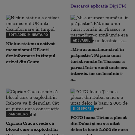
Descarcă aplicația Digi FM
EDITIADEDIMINEATA.RO
ADEVARUL
Niciun stat nu a activat
„Mi-a aruncat numărul în
mecanismul UE anti-
prăpastie”. Pățania unui
dezinformare în timpul
turist român în Thassos: a
crizei din Ceuta
parcat într-o zonă unde era
interzis, iar un localnic i-
a...
DIGI SPORT
GANDUL.RO
FOTO Ioana Țiriac a plecat
Ciprian Ciucu crede că
din Dubai și nu s-a uitat
blocul care a explodat în
deloc la bani: 2.000 de euro