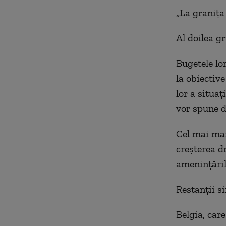
„La granița 
Al doilea g
Bugetele lo
la obiective
lor a situaț
vor spune d
Cel mai mar
creșterea d
amenințăril
Restanții s
Belgia, care