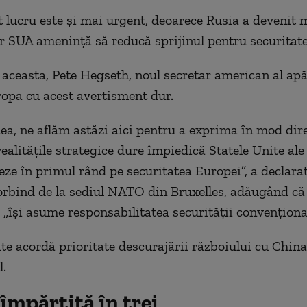
 lucru este și mai urgent, deoarece Rusia a devenit 
ar SUA amenință să reducă sprijinul pentru securitat
ceasta, Pete Hegseth, noul secretar american al apăr
ropa cu acest avertisment dur.
a, ne aflăm astăzi aici pentru a exprima în mod dire
ealitățile strategice dure împiedică Statele Unite ale
eze în primul rând pe securitatea Europei”, a declarat
orbind de la sediul NATO din Bruxelles, adăugând că
 „își asume responsabilitatea securității convențional
te acordă prioritate descurajării războiului cu China 
l.
împărțită în trei