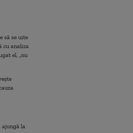
e să se uite
ă cu analiza
ugat el, „nu
vește
 cauza
ă ajungă la