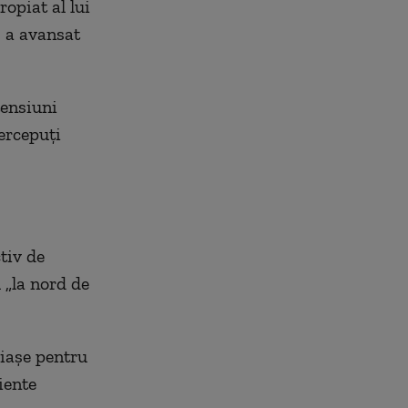
opiat al lui
, a avansat
tensiuni
percepuți
tiv de
 „la nord de
riașe pentru
iente