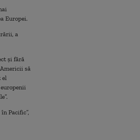
mai
ea Europei.
ării, a
ct și fără
 Americii să
 el
 europenii
e”.
în Pacific”,