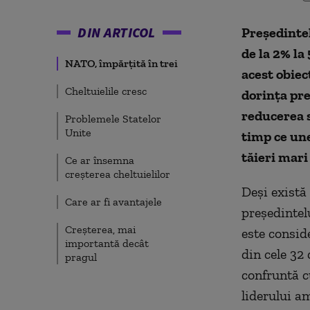
DIN ARTICOL
Președintel
de la 2% la
NATO, împărțită în trei
acest obiec
Cheltuielile cresc
dorința pre
reducerea 
Problemele Statelor
Unite
timp ce une
tăieri mar
Ce ar însemna
creșterea cheltuielilor
Deși există 
Care ar fi avantajele
președintel
Creșterea, mai
este consid
importantă decât
din cele 32
pragul
confruntă c
liderului a