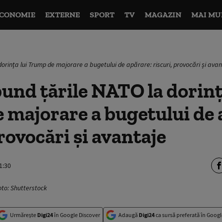
CONOMIE
EXTERNE
SPORT
TV
MAGAZIN
MAI MU
orința lui Trump de majorare a bugetului de apărare: riscuri, provocări și ava
nd țările NATO la dorinț
majorare a bugetului de 
provocări și avantaje
1:30
Foto: Shutterstock
Urmărește
Digi24
în Google Discover
Adaugă
Digi24
ca sursă preferată în Googl