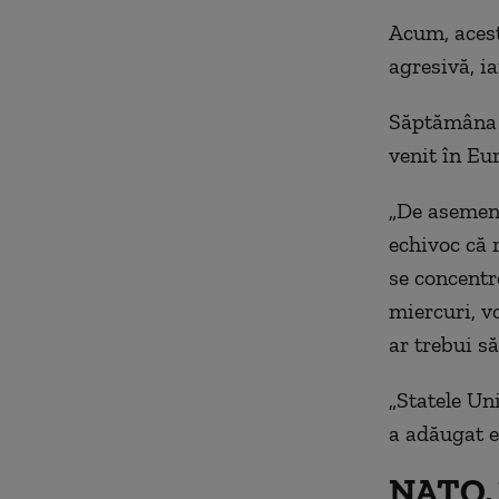
Acum, acest
agresivă, i
Săptămâna a
venit în Eu
„De asemene
echivoc că r
se concentr
miercuri, v
ar trebui să
„Statele Uni
a adăugat e
NATO, 