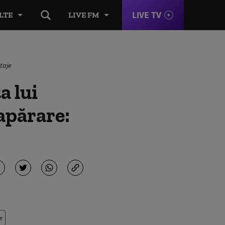
LIVE TV
LTE
LIVE FM
ntaje
a lui
apărare:
e