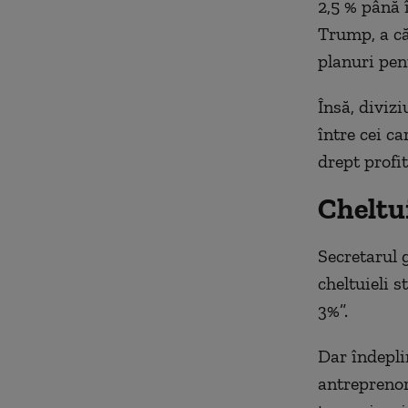
2,5 % până 
Trump, a că
planuri pen
Însă, divizi
între cei c
drept profi
Cheltui
Secretarul 
cheltuieli s
3%”.
Dar îndepli
antreprenor