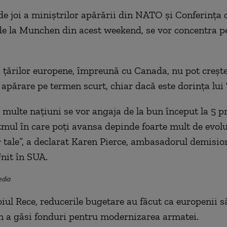
e joi a miniștrilor apărării din NATO și Conferința 
de la Munchen din acest weekend, se vor concentra pe
 țărilor europene, împreună cu Canada, nu pot creșt
 apărare pe termen scurt, chiar dacă este dorința lu
 multe națiuni se vor angaja de la bun început la 5 p
tmul în care poți avansa depinde foarte mult de evolu
 tale”, a declarat Karen Pierce, ambasadorul demisio
nit în SUA.
edia
ul Rece, reducerile bugetare au făcut ca europenii s
 în a găsi fonduri pentru modernizarea armatei.