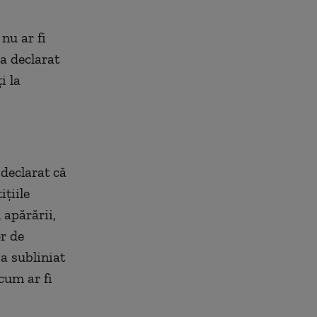
nu ar fi
a declarat
i la
declarat că
ițiile
 apărării,
or de
 a subliniat
 cum ar fi