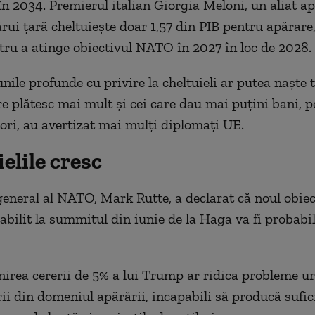
în 2034. Premierul italian Giorgia Meloni, un aliat apr
rui țară cheltuiește doar 1,57 din PIB pentru apărare
tru a atinge obiectivul NATO în 2027 în loc de 2028.
unile profunde cu privire la cheltuieli ar putea naște 
are plătesc mai mult și cei care dau mai puțini bani, 
tori, au avertizat mai mulți diplomați UE.
elile cresc
general al NATO, Mark Rutte, a declarat că noul obiec
tabilit la summitul din iunie de la Haga va fi probabil
nirea cererii de 5% a lui Trump ar ridica probleme u
ii din domeniul apărării, incapabili să producă sufic