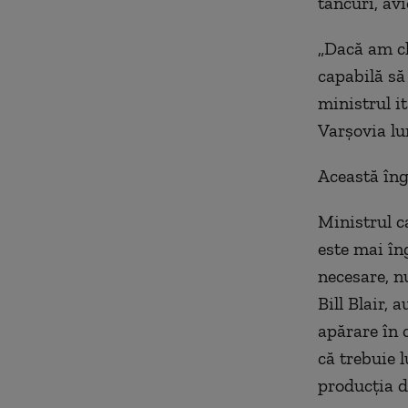
tancuri, avi
„Dacă am ch
capabilă să
ministrul it
Varșovia lu
Această îng
Ministrul c
este mai îng
necesare, n
Bill Blair, 
apărare în 
că trebuie l
producția d