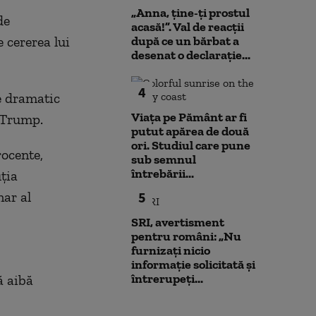
„Anna, ţine-ţi prostul
de
acasă!”. Val de reacții
 cererea lui
după ce un bărbat a
desenat o declarație...
4
e dramatic
Viața pe Pământ ar fi
i Trump.
putut apărea de două
ori. Studiul care pune
rocente,
sub semnul
întrebării...
ția
nar al
5
SRI, avertisment
pentru români: „Nu
furnizați nicio
informație solicitată și
întrerupeți...
ă aibă