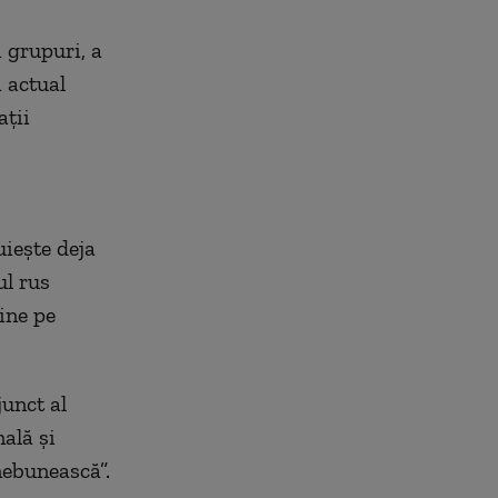
 grupuri, a
 actual
ații
uiește deja
ul rus
ine pe
junct al
ală și
nebunească”.