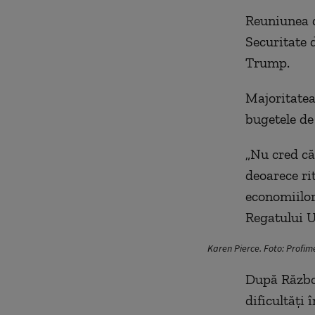
Reuniunea d
Securitate 
Trump.
Majoritatea
bugetele de
„Nu cred că
deoarece ri
economiilor
Regatului U
Karen Pierce. Foto: Profim
După Război
dificultăți