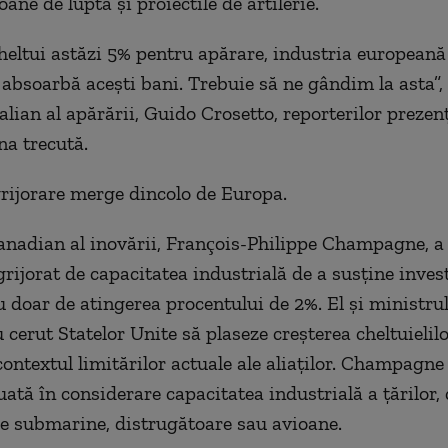
oane de luptă și proiectile de artilerie.
eltui astăzi 5% pentru apărare, industria europeană 
 absoarbă acești bani. Trebuie să ne gândim la asta”, 
alian al apărării, Guido Crosetto, reporterilor prezenț
na trecută.
rijorare merge dincolo de Europa.
anadian al inovării, François-Philippe Champagne, a 
rijorat de capacitatea industrială de a susține invest
u doar de atingerea procentului de 2%. El și ministrul
au cerut Statelor Unite să plaseze creșterea cheltuielil
contextul limitărilor actuale ale aliaților. Champagne
uată în considerare capacitatea industrială a țărilor,
e submarine, distrugătoare sau avioane.