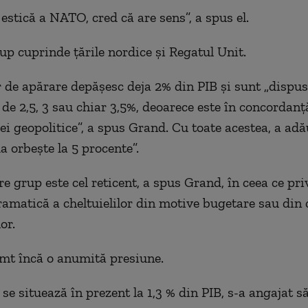
estică a NATO, cred că are sens”, a spus el.
rup cuprinde țările nordice și Regatul Unit.
r de apărare depășesc deja 2% din PIB și sunt „dispus
 de 2,5, 3 sau chiar 3,5%, deoarece este în concordanț
iei geopolitice”, a spus Grand. Cu toate acestea, a adă
a orbește la 5 procente”.
e grup este cel reticent, a spus Grand, în ceea ce pri
ramatică a cheltuielilor din motive bugetare sau din
or.
imt încă o anumită presiune.
 se situează în prezent la 1,3 % din PIB, s-a angajat s