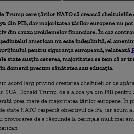
e Trump cere țărilor NATO să crească cheltuielile
 5% din PIB, dar majoritatea țărilor europene nu pot
tiv din cauza problemelor financiare. În caz contrar
ședintelui american nu este îndeplinită, el amenin
sprijinului pentru siguranța europeană, relatează
P
le state susțin cererea, majoritatea se tem că ar tr
i în domenii precum sănătatea sau educația.
un acord larg privind creșterea cheltuielilor de apăra
ui SUA, Donald Trump, de a aloca 5% din PIB pentru
erată prea mare de majoritatea țărilor europene. În p
 de state NATO respectă obiectivul de 2%, iar acum al
u provocarea de a răspunde la cerințele mult mai am
merican.