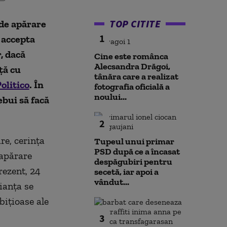
TOP CITITE
 de apărare
1
 accepta
, dacă
Cine este românca
Alecsandra Drăgoi,
ță cu
tânăra care a realizat
olitico
. În
fotografia oficială a
noului...
ebui să facă
2
re, cerința
Tupeul unui primar
PSD după ce a încasat
 apărare
despăgubiri pentru
rezent, 24
secetă, iar apoi a
vândut...
ianța se
bițioase ale
3