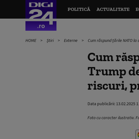
POLITICĂ
ACTUALITATE
E
HOME
Știri
Externe
Cum răspund țările NATO la d
Cum răspu
Trump de 
riscuri, 
Data publicării:
13.02.2025 1
Foto cu caracter ilustrativ. 