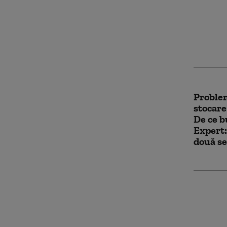
energie
„Întreg
este gâ
pe cetă
Problem
stocare
De ce b
Expert:
două se
Bulgari
trecută
prin Pl