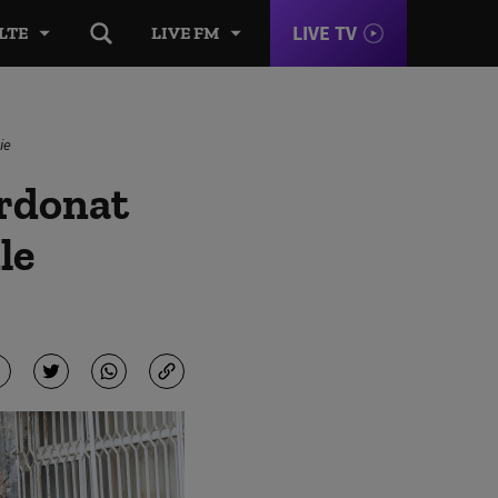
LIVE TV
LTE
LIVE FM
ie
ordonat
le