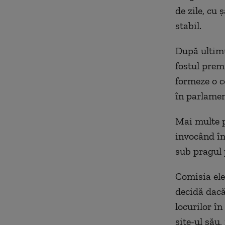
de zile, cu
stabil.
După ultimu
fostul premi
formeze o c
în parlamen
Mai multe p
invocând înc
sub pragul 
Comisia ele
decidă dacă
locurilor î
site-ul său,