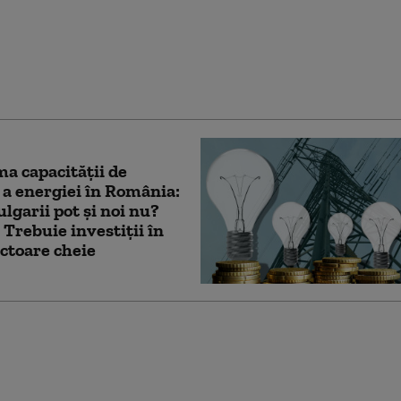
i. Christian Năsulea:
 sistemul energetic
ndit să-i dezavantajeze
țeni”
a capacității de
 a energiei în România:
ulgarii pot și noi nu?
 Trebuie investiții în
ctoare cheie
a a primit săptămâna
 un miliard de euro
anul Naţional de