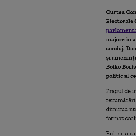
Curtea Cons
Electorale 
parlament
majore în a
sondaj. De
și amenință
Boiko Boris
politic al 
Pragul de i
renumărării
diminua num
format coal
Bulgaria cau