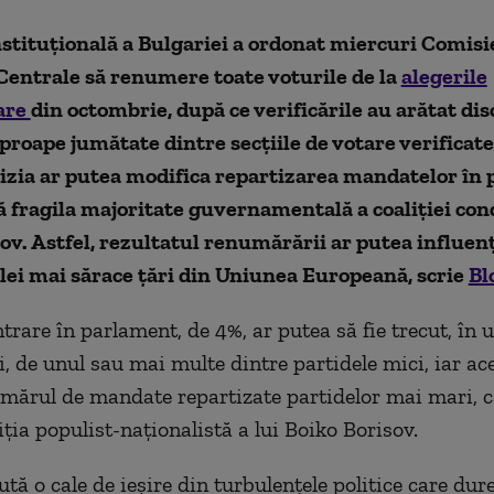
tituțională a Bulgariei a ordonat miercuri Comisi
Centrale să renumere toate voturile de la
alegerile
are
din octombrie, după ce verificările au arătat di
proape jumătate dintre secțiile de votare verificate
cizia ar putea modifica repartizarea mandatelor în
 fragila majoritate guvernamentală a coaliției con
ov. Astfel, rezultatul renumărării ar putea influenț
celei mai sărace țări din Uniunea Europeană, scrie
Bl
ntrare în parlament, de 4%, ar putea să fie trecut, în
, de unul sau mai multe dintre partidele mici, iar ace
ărul de mandate repartizate partidelor mai mari, c
iția populist-naționalistă a lui Boiko Borisov.
tă o cale de ieșire din turbulențele politice care dur