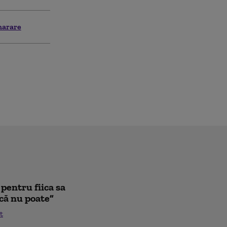
arare
pentru fiica sa
că nu poate”
t