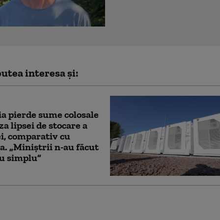
utea interesa și:
a pierde sume colosale
za lipsei de stocare a
i, comparativ cu
a. „Miniștrii n-au făcut
u simplu”
 pierde cursa stocării