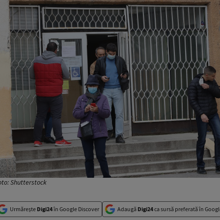
Foto: Shutterstock
Urmărește
Digi24
în Google Discover
Adaugă
Digi24
ca sursă preferată în Googl