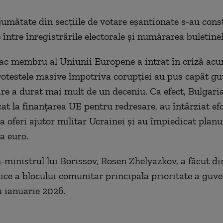
jumătate din secțiile de votare eșantionate s-au cons
între înregistrările electorale și numărarea buletinel
ac membru al Uniunii Europene a intrat în criză ac
rotestele masive împotriva corupției au pus capăt guv
are a durat mai mult de un deceniu. Ca efect, Bulgari
at la finanțarea UE pentru redresare, au întârziat efo
a oferi ajutor militar Ucrainei și au împiedicat planu
na euro.
ministrul lui Borissov, Rosen Zhelyazkov, a făcut d
ce a blocului comunitar principala prioritate a guve
 ianuarie 2026.