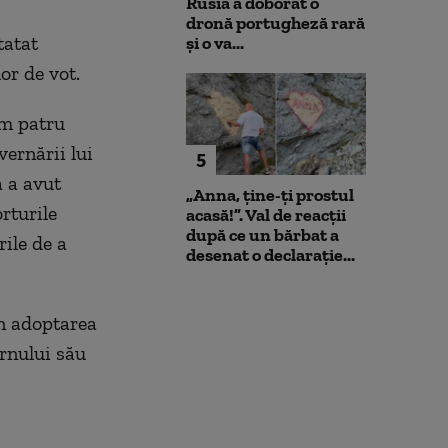
Rusia a doborât o
dronă portugheză rară
tatat
și o va...
or de vot.
um patru
ernării lui
5
a a avut
„Anna, ţine-ţi prostul
rturile
acasă!”. Val de reacții
după ce un bărbat a
rile de a
desenat o declarație...
in adoptarea
rnului său