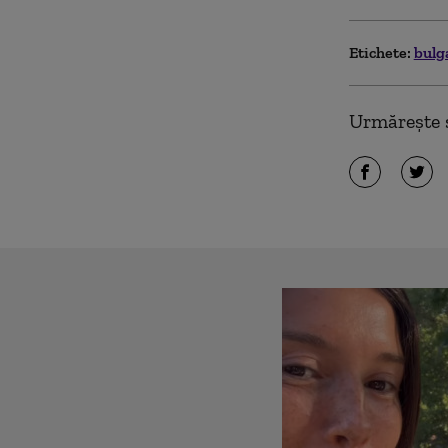
Etichete:
bulg
Urmărește ș