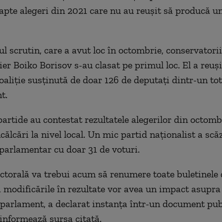
 șapte alegeri din 2021 care nu au reușit să producă 
l scrutin, care a avut loc în octombrie,
conservatori
er Boiko Borisov s-au clasat pe primul loc. El a reuși
oaliție susținută de doar 126 de deputați dintr-un to
t.
artide au contestat rezultatele alegerilor din octomb
ălcări la nivel local. Un mic partid naționalist a scă
parlamentar cu doar 31 de voturi.
ctorală va trebui acum să renumere toate buletinele d
 modificările în rezultate vor avea un impact asupra 
n parlament, a declarat instanța într-un document pub
 informează sursa citată.