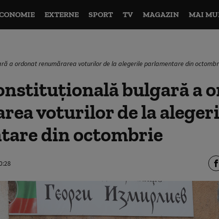
CONOMIE
EXTERNE
SPORT
TV
MAGAZIN
MAI MU
ară a ordonat renumărarea voturilor de la alegerile parlamentare din octombr
nstituțională bulgară a 
ea voturilor de la alegeri
tare din octombrie
0:28