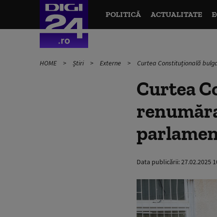
POLITICĂ
ACTUALITATE
E
HOME
Știri
Externe
Curtea Constituțională bulg
Curtea Co
renumărar
parlamen
Data publicării:
27.02.2025 1