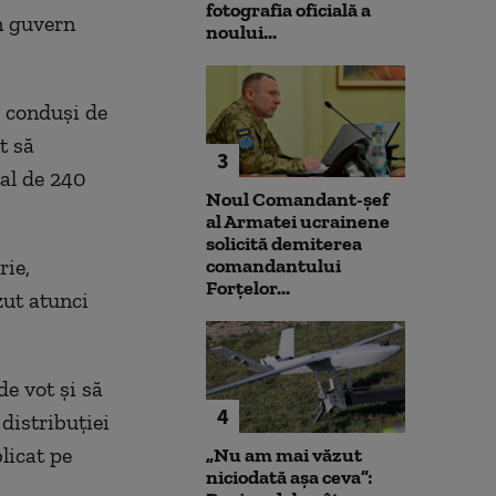
fotografia oficială a
un guvern
noului...
i conduşi de
t să
3
tal de 240
Noul Comandant-șef
al Armatei ucrainene
solicită demiterea
rie,
comandantului
Forțelor...
zut atunci
e vot și să
4
distribuției
licat pe
„Nu am mai văzut
niciodată așa ceva”: