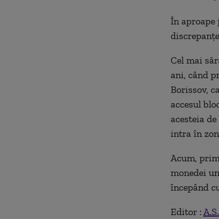
În aproape 
discrepanțe 
Cel mai săr
ani, când p
Borissov, c
accesul bloc
acesteia de 
intra în zo
Acum, prim-
monedei uni
începând cu
Editor :
A.S.