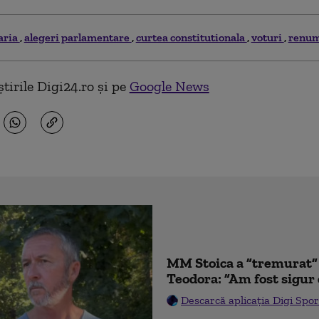
aria
alegeri parlamentare
curtea constitutionala
voturi
renum
tirile Digi24.ro și pe
Google News
MM Stoica a ”tremurat” 
Teodora: ”Am fost sigur 
Descarcă aplicația Digi Spor