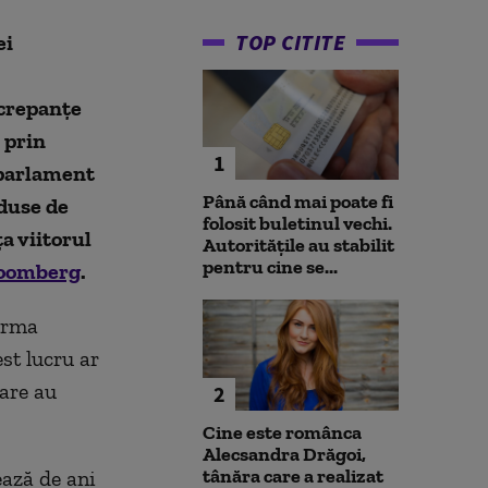
TOP CITITE
ei
screpanțe
 prin
1
 parlament
Până când mai poate fi
duse de
folosit buletinul vechi.
a viitorul
Autoritățile au stabilit
pentru cine se...
oomberg
.
 urma
st lucru ar
are au
2
Cine este românca
Alecsandra Drăgoi,
tânăra care a realizat
ează de ani