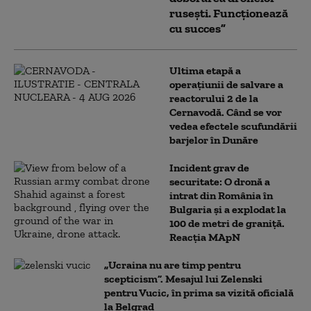
rusești. Funcționează
cu succes”
Ultima etapă a
operațiunii de salvare a
reactorului 2 de la
Cernavodă. Când se vor
vedea efectele scufundării
barjelor în Dunăre
Incident grav de
securitate: O dronă a
intrat din România în
Bulgaria şi a explodat la
100 de metri de graniţă.
Reacția MApN
„Ucraina nu are timp pentru
scepticism”. Mesajul lui Zelenski
pentru Vucic, în prima sa vizită oficială
la Belgrad