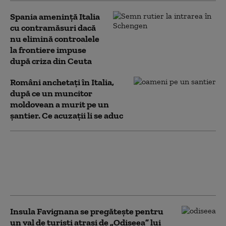
Spania ameninţă Italia
cu contramăsuri dacă
nu elimină controalele
la frontiere impuse
după criza din Ceuta
Români anchetați în Italia,
după ce un muncitor
moldovean a murit pe un
șantier. Ce acuzații li se aduc
Avertisment de
călătorie pentru
românii care merg în
Italia. Precizările MAE
Insula Favignana se pregăteşte pentru
un val de turişti atraşi de „Odiseea” lui