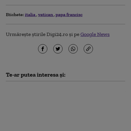
Etichete:
italia
vatican
papa francisc
Urmărește știrile Digi24.ro și pe
Google News
Te-ar putea interesa și:
Tensiuni maxime în
Schengen. Spania impune
controale la frontieră
pentru călătorii din Italia,
după măsurile luate de
Roma