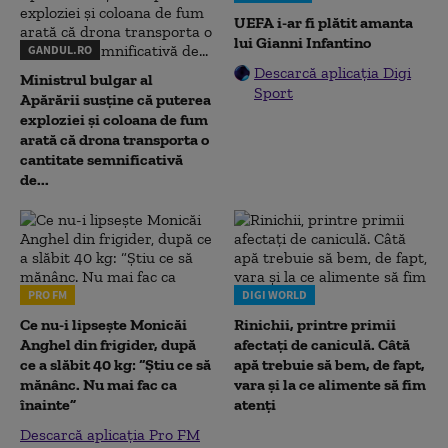
UEFA i-ar fi plătit amanta
lui Gianni Infantino
GANDUL.RO
Descarcă aplicația Digi
Ministrul bulgar al
Sport
Apărării susține că puterea
exploziei și coloana de fum
arată că drona transporta o
cantitate semnificativă
de...
PRO FM
DIGI WORLD
Ce nu-i lipsește Monicăi
Rinichii, printre primii
Anghel din frigider, după
afectați de caniculă. Câtă
ce a slăbit 40 kg: “Știu ce să
apă trebuie să bem, de fapt,
mănânc. Nu mai fac ca
vara și la ce alimente să fim
înainte”
atenți
Descarcă aplicația Pro FM