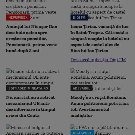
NEWSWEEK
DIGI FM
Anunțul lui Nicușor Dan
Ioana Țiriac, vacanță de lux
deschide calea spre
în Saint-Tropez. Cât costă o
creșterea pensiilor.
singură noapte la hotelul cu
Pensionarii, prima veste
aspect de castel ales de
bună după 2 ani
fiica lui Ion Țiriac
Descarcă aplicația Digi FM
EDITIADEDIMINEATA.RO
ADEVARUL
Niciun stat nu a activat
Moody’s a cruțat România.
mecanismul UE anti-
Acum politicienii pot strica
dezinformare în timpul
tot. Avertismentul
crizei din Ceuta
analiștilor
DIGI SPORT