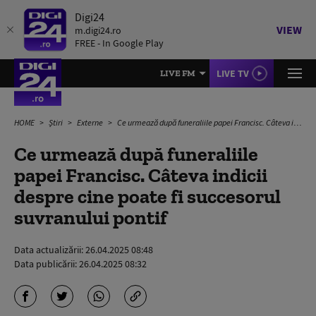
Digi24
VIEW
m.digi24.ro
FREE - In Google Play
LIVE TV
LIVE FM
HOME
Știri
Externe
Ce urmează după funeraliile papei Francisc. Câteva indicii despre cine poate fi succesorul suvranului pontif
Ce urmează după funeraliile
papei Francisc. Câteva indicii
despre cine poate fi succesorul
suvranului pontif
Data actualizării:
26.04.2025 08:48
Data publicării:
26.04.2025 08:32