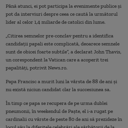
Până atunci, ei pot participa la evenimente publice şi
pot da interviuri despre ceea ce caută la următorul
lider al celor 1,4 miliarde de catolici din lume.
„Citirea semnelor pre-conclav pentru a identifica
candidaţii papali este complicată, deoarece semnele
sunt de obicei foarte subtile”, a declarat John Thavis,
un corespondent la Vatican care a acoperit trei
papalităţi, potrivit News.ro.
Papa Francisc a murit luni la vârsta de 88 de ani şi
nu există niciun candidat clar la succesiunea sa.
În timp ce papa se recupera de pe urma dublei
pneumonii, în weekendul de Paşte, el i-a rugat pe
cardinalii cu vârste de peste 80 de ani să prezideze în
locul său la diferitele celebrări ale sărbătorii de la