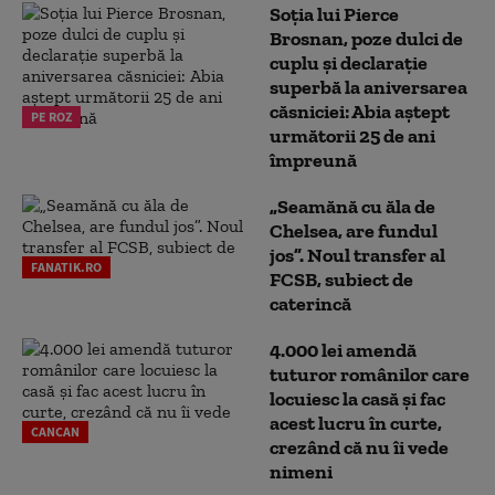
Soția lui Pierce
Brosnan, poze dulci de
cuplu și declarație
superbă la aniversarea
căsniciei: Abia aștept
PE ROZ
următorii 25 de ani
împreună
„Seamănă cu ăla de
Chelsea, are fundul
jos”. Noul transfer al
FANATIK.RO
FCSB, subiect de
caterincă
4.000 lei amendă
tuturor românilor care
locuiesc la casă și fac
acest lucru în curte,
CANCAN
crezând că nu îi vede
nimeni