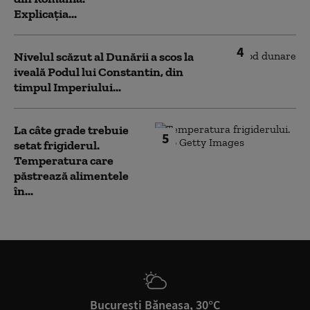
Explicația...
4
Nivelul scăzut al Dunării a scos la
iveală Podul lui Constantin, din
timpul Imperiului...
La câte grade trebuie
5
setat frigiderul.
Temperatura care
păstrează alimentele
în...
București Băneasa, 30°C