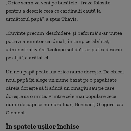
„Orice semn va veni pe bucăţele - fraze folosite
pentru a descrie ceea ce cardinalii caută la
următorul papă”, a spus Thavis.
„Cuvinte precum 'deschidere' şi 'reformă' s-ar putea
potrivi anumitor cardinali, în timp ce 'abilităţi
administrative' şi 'teologie solidă' i-ar putea descrie
pe alţii”, a arătat el.
Un nou papă poate lua orice nume doreşte. De obicei,
noul papă îşi alege un nume bazat pe o papalitate
căreia doreşte să îi aducă un omagiu sau pe care
doreşte să o imite. Printre cele mai populare zece
nume de papi se numără Ioan, Benedict, Grigore sau
Clement.
În spatele ușilor închise