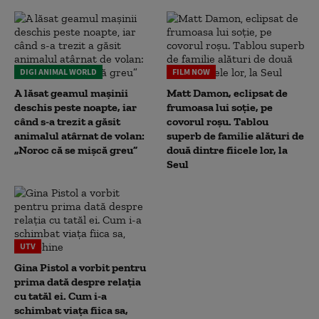
DIGI ANIMAL WORLD
FILM NOW
A lăsat geamul mașinii
Matt Damon, eclipsat de
deschis peste noapte, iar
frumoasa lui soție, pe
când s-a trezit a găsit
covorul roșu. Tablou
animalul atârnat de volan:
superb de familie alături de
„Noroc că se mișcă greu”
două dintre fiicele lor, la
Seul
UTV
Gina Pistol a vorbit pentru
prima dată despre relația
cu tatăl ei. Cum i-a
schimbat viața fiica sa,