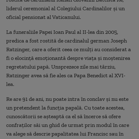
liderul ceremonial al Colegiului Cardinalilor şi un
oficial pensionat al Vaticanului.
La funeraliile Papei Ioan Paul al II-lea din 2005,
predica a fost rostită de cardinalul german Joseph
Ratzinger, care a oferit ceea ce mulţi au considerat a
fi o elocinţă emoţionantă despre viaţa şi moştenirea
regretatului papă. Unsprezece zile mai târziu,
Ratzinger avea să fie ales ca Papa Benedict al XVI-
lea.
Re are 91 de ani, nu poate intra în conclav şi nu este
un pretendent la funcţia papală. Cu toate acestea,
cunoscătorii se aşteaptă ca el să încerce să ofere
confraţilor săi un ghid de urmat prin modul în care
va alege să descrie papalitatea lui Francisc sau în