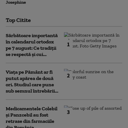
Josephine
Top Citite
Sărbătoare importantă
în calendarul ortodox
1
pe 7 august: Ce tradiții
se respectă și cui...
Viața pe Pământ ar fi
2
putut apărea de două
ori. Studiul care pune
sub semnul întrebării...
Medicamentele Colebil
3
și Panzcebil au fost
retrase din farmaciile
din România.