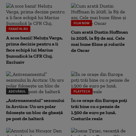
FILM NOW
FANATIK.RO
Cum arată Dustin Hoffman
A scos banii! Neluțu Varga,
în 2026, la 89 de ani. Cele
prima decizie pentru a îi
mai bune filme și rolurile
face echipă lui Marius
de Oscar
Șumudică la CFR Cluj.
Exclusiv
ADEVĂRUL
PLAYTECH
„Antrenamentul” sezonului
În ce orașe din Europa poți
în Arctica: Un urs polar
trăi bine cu o pensie de
folosește un bloc de gheață
1.500 de euro pe lună.
pe post de halteră
Costurile reale