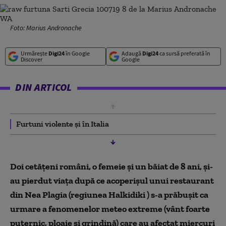
Foto: Marius Andronache
Urmărește
Digi24
în Google
Adaugă
Digi24
ca sursă preferată în
Discover
Google
DIN ARTICOL
Furtuni violente și în Italia
Doi cetăţeni români, o femeie şi un băiat de 8 ani, şi-
au pierdut viaţa după ce acoperişul unui restaurant
din Nea Plagia (regiunea Halkidiki ) s-a prăbuşit ca
urmare a fenomenelor meteo extreme (vânt foarte
puternic, ploaie şi grindină) care au afectat miercuri