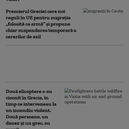
Premierul Greciei cere noi
reguli în UE pentru migrația
„folosită ca armă” și propune
chiar suspendarea temporară a
cererilor de azil
Incendiile continuă să amenințe
Grecia. Pompierii câștigă teren
în apropierea Atenei, dar riscul
rămâne ridicat
Două elicoptere s-au
ciocnit în Grecia, în
timp ce interveneau la
un incendiu violent.
Două persoane, un
danez și un grec, au