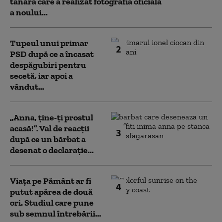
tânăra care a realizat fotografia oficială
a noului...
Tupeul unui primar
2
PSD după ce a încasat
despăgubiri pentru
secetă, iar apoi a
vândut...
„Anna, ţine-ţi prostul
acasă!”. Val de reacții
3
după ce un bărbat a
desenat o declarație...
Viața pe Pământ ar fi
4
putut apărea de două
ori. Studiul care pune
sub semnul întrebării...