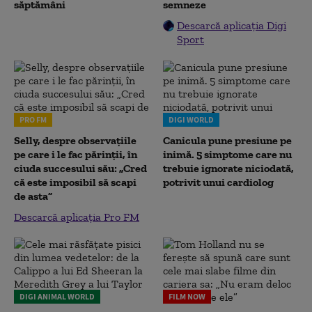
săptămâni
semneze
Descarcă aplicația Digi
Sport
PRO FM
DIGI WORLD
Selly, despre observațiile
Canicula pune presiune pe
pe care i le fac părinții, în
inimă. 5 simptome care nu
ciuda succesului său: „Cred
trebuie ignorate niciodată,
că este imposibil să scapi
potrivit unui cardiolog
de asta”
Descarcă aplicația Pro FM
DIGI ANIMAL WORLD
FILM NOW