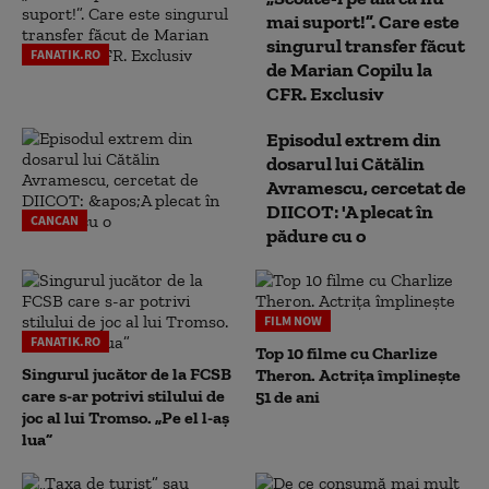
mai suport!”. Care este
singurul transfer făcut
FANATIK.RO
de Marian Copilu la
CFR. Exclusiv
Episodul extrem din
dosarul lui Cătălin
Avramescu, cercetat de
DIICOT: 'A plecat în
CANCAN
pădure cu o
FILM NOW
FANATIK.RO
Top 10 filme cu Charlize
Singurul jucător de la FCSB
Theron. Actrița împlinește
care s-ar potrivi stilului de
51 de ani
joc al lui Tromso. „Pe el l-aș
lua”