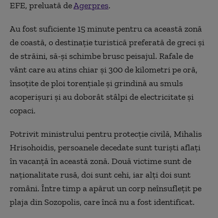
EFE, preluată de
Agerpres
.
Au fost suficiente 15 minute pentru ca această zonă
de coastă, o destinaţie turistică preferată de greci şi
de străini, să-şi schimbe brusc peisajul. Rafale de
vânt care au atins chiar şi 300 de kilometri pe oră,
însoţite de ploi torenţiale şi grindină au smuls
acoperişuri şi au doborât stâlpi de electricitate şi
copaci.
Potrivit ministrului pentru protecţie civilă, Mihalis
Hrisohoidis, persoanele decedate sunt turişti aflaţi
în vacanţă în această zonă. Două victime sunt de
naţionalitate rusă, doi sunt cehi, iar alţi doi sunt
români. Între timp a apărut un corp neînsufleţit pe
plaja din Sozopolis, care încă nu a fost identificat.