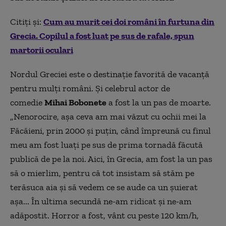
Citiți și:
Cum au murit cei doi români în furtuna din
Grecia. Copilul a fost luat pe sus de rafale, spun
martorii oculari
Nordul Greciei este o destinație favorită de vacanță
pentru mulți români. Și celebrul actor de
comedie
Mihai Bobonete
a fost la un pas de moarte.
„Nenorocire, așa ceva am mai văzut cu ochii mei la
Făcăieni, prin 2000 și puțin, când împreună cu finul
meu am fost luați pe sus de prima tornadă făcută
publică de pe la noi. Aici, în Grecia, am fost la un pas
să o mierlim, pentru că tot insistam să stăm pe
terăsuca aia și să vedem ce se aude ca un șuierat
așa... În ultima secundă ne-am ridicat și ne-am
adăpostit. Horror a fost, vânt cu peste 120 km/h,