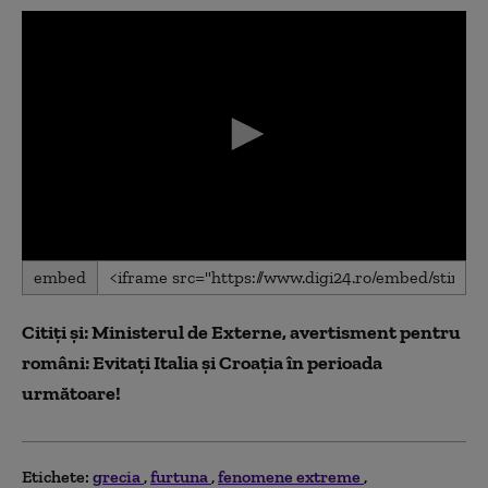
0
embed
seconds
of
0
Citiți și:
Ministerul de Externe, avertisment pentru
seconds
români: Evitaţi Italia şi Croaţia în perioada
următoare!
Etichete:
grecia
furtuna
fenomene extreme