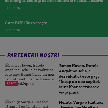
de energie. Ședință extraordinară la Palatul Victoria
07.08.2026
Curs BNR: Euro crește
07.08.2026
PARTENERII NOȘTRI
James Haven, fratele
Angelinei Jolie, a
dezvăluit că este gay:
"Încep un nou capitol.
PE ROZ
Sunt liber să trăiesc o
viață plină"
Neluțu Varga a luat foc:
„Scoate-l pe ăla că nu