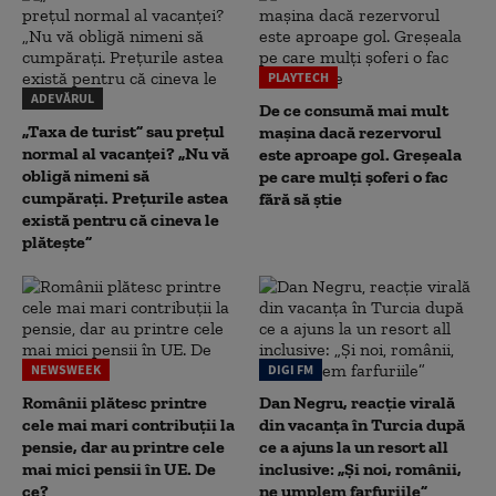
PLAYTECH
ADEVĂRUL
De ce consumă mai mult
„Taxa de turist” sau prețul
mașina dacă rezervorul
normal al vacanței? „Nu vă
este aproape gol. Greșeala
obligă nimeni să
pe care mulți șoferi o fac
cumpărați. Prețurile astea
fără să știe
există pentru că cineva le
plătește”
NEWSWEEK
DIGI FM
Românii plătesc printre
Dan Negru, reacție virală
cele mai mari contribuții la
din vacanța în Turcia după
pensie, dar au printre cele
ce a ajuns la un resort all
mai mici pensii în UE. De
inclusive: „Și noi, românii,
ce?
ne umplem farfuriile”