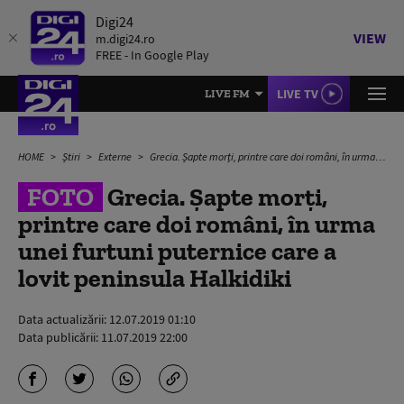
Digi24
VIEW
m.digi24.ro
FREE - In Google Play
LIVE TV
LIVE FM
HOME
Știri
Externe
Grecia. Șapte morți, printre care doi români, în urma unei furtuni puternice care a lovit peninsula Halkidiki
FOTO
Grecia. Șapte morți,
printre care doi români, în urma
unei furtuni puternice care a
lovit peninsula Halkidiki
Data actualizării:
12.07.2019 01:10
Data publicării:
11.07.2019 22:00