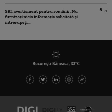
5
SRI, avertisment pentru români: „Nu
furnizați nicio informație solicitată și
întrerupeți...
București Băneasa, 33°C