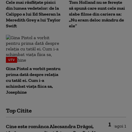
Cele mai răsfățate pisici
Tom Holland nu se ferește
din lumea vedetelor: de la
să spună care sunt cele mai
Calippo a lui Ed Sheeran la
slabe filme din cariera sa:
Meredith Grey a lui Taylor
„Nu eram deloc mândru de
Swift
ele”
UTV
Gina Pistol a vorbit pentru
prima dată despre relația
cu tatăl ei. Cum i-a
schimbat viața fiica sa,
Josephine
Top Citite
1
Cine este românca Alecsandra Drăgoi,