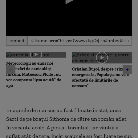
0
embed
seconds
of
0
seconds
Meteorologii au emis noi
avertizări de caniculă și
Cristian Bușoi, despre criza
furtuni. Mateescu: Ploile „nu
energetică: „Populația nu va fi
vor compensa lipsa acută” de
afectată de limitările de
apă
consum”
Imaginile de mai sus au fost filmate în stațiunea
Sarti de pe brațul Sithonia de către un român aflat
în vacanță acolo. A plouat torențial, iar vântul a
suflat atât de tare, încât scaunele au fost luate pe sus