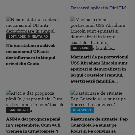
Descarcă aplicația Digi FM
EDITIADEDIMINEATA.RO
Niciun stat nu a activat
ADEVARUL
mecanismul UE anti-
Marinarii de pe portavionul
dezinformare în timpul
USS Abraham Lincoln sunt
crizei din Ceuta
epuizați și demoralizați în
largul coastelor Iranului,
avertizează familiile...
GANDUL.RO
DIGI SPORT
ANM a dat prognoza până
Răsturnare de situație: Pep
în 7 septembrie. Cum va fi
Guardiola l-a sunat pe
vremea în următoarele 4
Rodri și l-a convins să