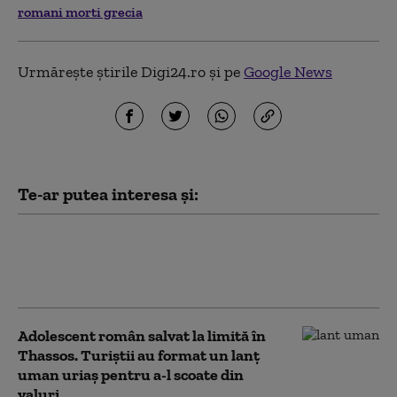
romani morti grecia
Urmărește știrile Digi24.ro și pe
Google News
Te-ar putea interesa și:
Meteorologii au emis noi avertizări de caniculă și
furtuni. Mateescu: Ploile „nu vor compensa lipsa
acută” de apă
Adolescent român salvat la limită în
Thassos. Turiștii au format un lanț
uman uriaș pentru a-l scoate din
valuri