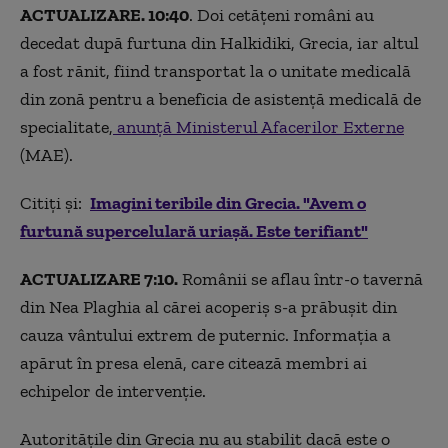
ACTUALIZARE. 10:40
. Doi cetățeni români au
decedat după furtuna din Halkidiki, Grecia, iar altul
a fost rănit, fiind transportat la o unitate medicală
din zonă pentru a beneficia de asistență medicală de
specialitate,
anunță Ministerul Afacerilor Externe
(MAE).
Citiți și:
Imagini teribile din Grecia. "Avem o
furtună supercelulară uriașă. Este terifiant"
ACTUALIZARE 7:10.
Românii se aflau într-o tavernă
din Nea Plaghia al cărei acoperiș s-a prăbușit din
cauza vântului extrem de puternic. Informația a
apărut în presa elenă, care citează membri ai
echipelor de intervenție.
Autoritățile din Grecia nu au stabilit dacă este o