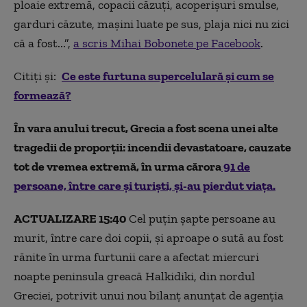
ploaie extremă, copacii căzuți, acoperișuri smulse,
garduri căzute, mașini luate pe sus, plaja nici nu zici
că a fost...”,
a scris Mihai Bobonete pe Facebook
.
Citiți și:
Ce este furtuna supercelulară și cum se
formează?
În vara anului trecut, Grecia a fost scena unei alte
tragedii de proporții: incendii devastatoare, cauzate
tot de vremea extremă, în urma cărora
91 de
persoane, între care și turiști, și-au pierdut viața.
ACTUALIZARE 15:40
Cel puţin şapte persoane au
murit, între care doi copii, şi aproape o sută au fost
rănite în urma furtunii care a afectat miercuri
noapte peninsula greacă Halkidiki, din nordul
Greciei, potrivit unui nou bilanţ anunţat de agenţia