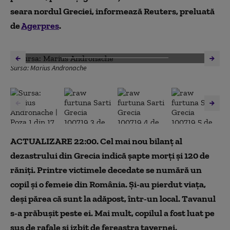
seara nordul Greciei, informează Reuters, preluată
de
Agerpres
.
DESCHIDE GALERIA FOTO
Sursa: Marius Andronache
ACTUALIZARE 22:00. Cel mai nou bilanț al
dezastrului din Grecia indică șapte morți și 120 de
răniți. Printre victimele decedate se numără un
copil şi o femeie din România. Și-au pierdut viața,
deşi părea că sunt la adăpost, într-un local. Tavanul
s-a prăbuşit peste ei. Mai mult, copilul a fost luat pe
sus de rafale şi izbit de fereastra tavernei.