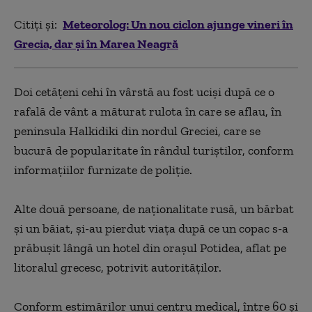
Citiți și:
Meteorolog: Un nou ciclon ajunge vineri în
Grecia, dar și în Marea Neagră
Doi cetăţeni cehi în vârstă au fost ucişi după ce o
rafală de vânt a măturat rulota în care se aflau, în
peninsula Halkidiki din nordul Greciei, care se
bucură de popularitate în rândul turiştilor, conform
informaţiilor furnizate de poliţie.
Alte două persoane, de naţionalitate rusă, un bărbat
şi un băiat, şi-au pierdut viaţa după ce un copac s-a
prăbuşit lângă un hotel din oraşul Potidea, aflat pe
litoralul grecesc, potrivit autorităţilor.
Conform estimărilor unui centru medical, între 60 şi