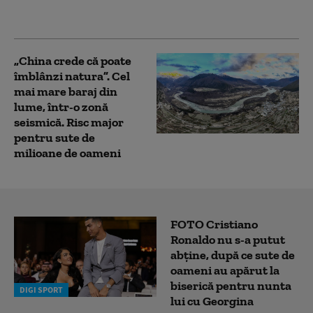
de componente pentru
drone
„China crede că poate
îmblânzi natura”. Cel
mai mare baraj din
lume, într-o zonă
seismică. Risc major
pentru sute de
milioane de oameni
FOTO Cristiano
Ronaldo nu s-a putut
abține, după ce sute de
oameni au apărut la
biserică pentru nunta
DIGI SPORT
lui cu Georgina