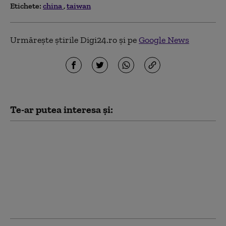
Etichete:
china
taiwan
Urmărește știrile Digi24.ro și pe
Google News
Te-ar putea interesa și:
Mișcare strategică a
Pentagonului. Cum se
pregătesc Statele Unite
pentru un posibil
război regional
împotriva Chinei sau
Rusiei