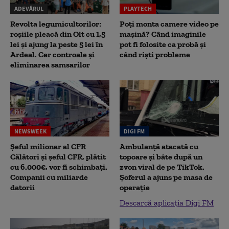
ADEVĂRUL
PLAYTECH
Revolta legumicultorilor:
Poți monta camere video pe
roșiile pleacă din Olt cu 1,5
mașină? Când imaginile
lei și ajung la peste 5 lei în
pot fi folosite ca probă și
Ardeal. Cer controale și
când riști probleme
eliminarea samsarilor
NEWSWEEK
DIGI FM
Șeful milionar al CFR
Ambulanță atacată cu
Călători și șeful CFR, plătit
topoare și bâte după un
cu 6.000€, vor fi schimbați.
zvon viral de pe TikTok.
Companii cu miliarde
Șoferul a ajuns pe masa de
datorii
operație
Descarcă aplicația Digi FM