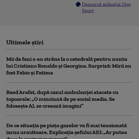
Descarcă aplicația Digi
Sport
Ultimele știri
Mii de fani s-au strâns la o catedrală pentru nunta
lui Cristiano Ronaldo şi Georgina. Surpriză: Mirii au
fost Fabio şi Fatima
Raed Arafat, după cazul ambulanței atacate cu
topoarele: „O minciună de pe social media. Se
folosește AI, se creează imagini”
De ce situaţia pe piaţa gazelor va fi mai tensionată
iarna următoare. Explicația șefului AEI: „Ar putea
duce la preţuri mai mari”