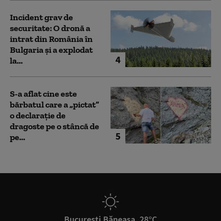
Incident grav de
securitate: O dronă a
intrat din România în
Bulgaria şi a explodat
4
la...
S-a aflat cine este
bărbatul care a „pictat”
o declarație de
dragoste pe o stâncă de
5
pe...
București Băneasa, 28°C