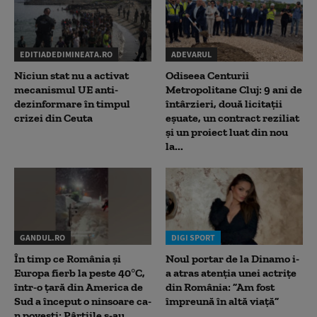
EDITIADEDIMINEATA.RO
ADEVARUL
Niciun stat nu a activat
Odiseea Centurii
mecanismul UE anti-
Metropolitane Cluj: 9 ani de
dezinformare în timpul
întârzieri, două licitații
crizei din Ceuta
eșuate, un contract reziliat
și un proiect luat din nou
la...
GANDUL.RO
DIGI SPORT
În timp ce România și
Noul portar de la Dinamo i-
Europa fierb la peste 40°C,
a atras atenția unei actrițe
într-o țară din America de
din România: ”Am fost
Sud a început o ninsoare ca-
împreună în altă viață”
n povești: Pârtiile s-au...