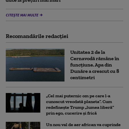
CITEȘTE MAI MULTE
Recomandările redacţiei
Unitatea 2 de la
Cernavodă rămâne în
funcțiune. Apa din
Dunăre a crescut cu 8
centimetri
„Cel mai puternic om pe care l-a
cunoscut vreodată planeta”. Cum
redefinește Trump „lumea liberă”
prin ego, cucerire și frică
Un nou val de aer african va cuprinde