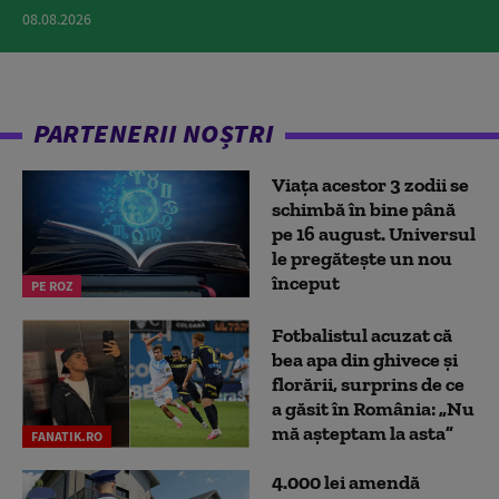
08.08.2026
PARTENERII NOȘTRI
Viața acestor 3 zodii se
schimbă în bine până
pe 16 august. Universul
le pregătește un nou
început
PE ROZ
Fotbalistul acuzat că
bea apa din ghivece și
florării, surprins de ce
a găsit în România: „Nu
mă așteptam la asta”
FANATIK.RO
4.000 lei amendă