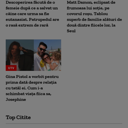
Descoperirea făcută de o
Matt Damon, eclipsat de
femeie după ce a salvat un
frumoasa lui soție, pe
câine care urma sa fie
covorul roșu. Tablou
eutanasiat. Patrupedul are
superb de familie alături de
o rasă extrem de rară
două dintre fiicele lor, la
Seul
UTV
Gina Pistol a vorbit pentru
prima dată despre relația
cu tatăl ei. Cum i-a
schimbat viața fiica sa,
Josephine
Top Citite