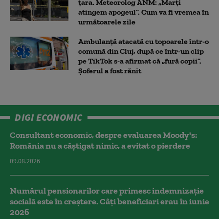
țara. Meteorolog ANM: „Marți
atingem apogeul”. Cum va fi vremea în
următoarele zile
Ambulanţă atacată cu topoarele într-o
comună din Cluj, după ce într-un clip
pe TikTok s-a afirmat că „fură copii”.
Șoferul a fost rănit
DIGI ECONOMIC
Consultant economic, despre evaluarea Moody's:
România nu a câştigat nimic, a evitat o pierdere
09.08.2026
Numărul pensionarilor care primesc indemnizaţie
socială este în creștere. Câți beneficiari erau în iunie
2026