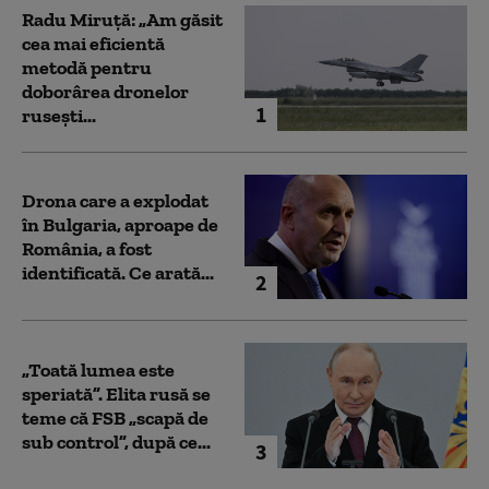
Radu Miruță: „Am găsit
cea mai eficientă
metodă pentru
doborârea dronelor
1
rusești...
Drona care a explodat
în Bulgaria, aproape de
România, a fost
identificată. Ce arată...
2
„Toată lumea este
speriată”. Elita rusă se
teme că FSB „scapă de
sub control”, după ce...
3