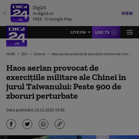
Digi24
VIEW
m.digi24.ro
FREE - In Google Play
LIVE TV
LIVE FM
HOME
Știri
Externe
Haos aerian provocat de exerciţiile militare ale Chinei în jurul Taiwanului: Peste 900 de zboruri perturbate
Haos aerian provocat de
exerciţiile militare ale Chinei în
jurul Taiwanului: Peste 900 de
zboruri perturbate
Data publicării:
29.12.2025 19:39