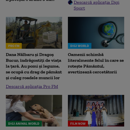
Descarcă aplicația Digi
Sport
PRO FM
DIGI WORLD
Dana Nălbaru și Dragoș
Oamenii schimbă
Bucur, îndrăgostiți de viața
literalmente felul în care se
la țară. Au pomi și legume,
rotește Pământul,
se ocupă cu drag de pământ
avertizează cercetătorii
și culeg roadele muncii lor
Descarcă aplicația Pro FM
DIGI ANIMAL WORLD
FILM NOW