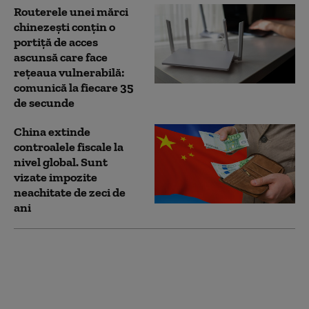
Routerele unei mărci
chinezești conțin o
portiță de acces
ascunsă care face
rețeaua vulnerabilă:
comunică la fiecare 35
de secunde
China extinde
controalele fiscale la
nivel global. Sunt
vizate impozite
neachitate de zeci de
ani
China lovește SUA cu
noi restricții
comerciale. Beijingul
limitează exporturile