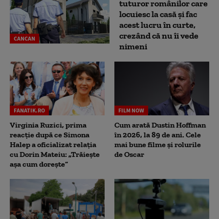
tuturor românilor care
locuiesc la casă și fac
acest lucru în curte,
crezând că nu îi vede
CANCAN
nimeni
FANATIK.RO
FILM NOW
Virginia Ruzici, prima
Cum arată Dustin Hoffman
reacție după ce Simona
în 2026, la 89 de ani. Cele
Halep a oficializat relația
mai bune filme și rolurile
cu Dorin Mateiu: „Trăiește
de Oscar
așa cum dorește”