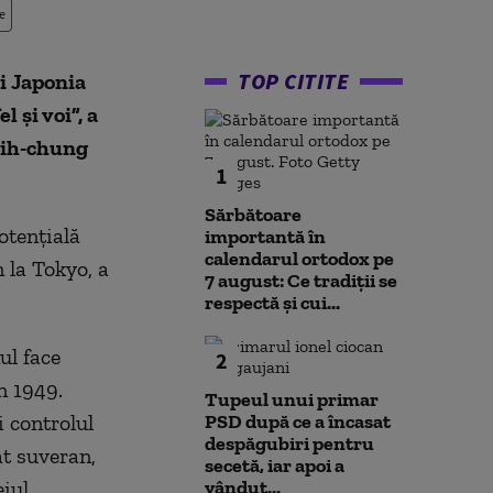
e
TOP CITITE
i Japonia
l și voi”, a
hih-chung
1
Sărbătoare
otențială
importantă în
calendarul ortodox pe
 la Tokyo, a
7 august: Ce tradiții se
respectă și cui...
ul face
2
n 1949.
Tupeul unui primar
i controlul
PSD după ce a încasat
despăgubiri pentru
at suveran,
secetă, iar apoi a
eiul
vândut...