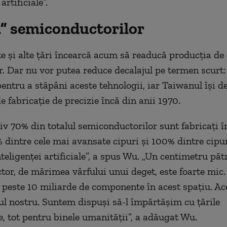
artificiale”.
a” semiconductorilor
te și alte țări încearcă acum să readucă producția de 
or. Dar nu vor putea reduce decalajul pe termen scurt:
pentru a stăpâni aceste tehnologii, iar Taiwanul își d
e fabricație de precizie încă din anii 1970.
v 70% din totalul semiconductorilor sunt fabricați î
% dintre cele mai avansate cipuri și 100% dintre cipur
teligenței artificiale”, a spus Wu. „Un centimetru păt
or, de mărimea vârfului unui deget, este foarte mic.
 peste 10 miliarde de componente în acest spațiu. Ac
 nostru. Suntem dispuși să-l împărtășim cu țările
, tot pentru binele umanității”, a adăugat Wu.