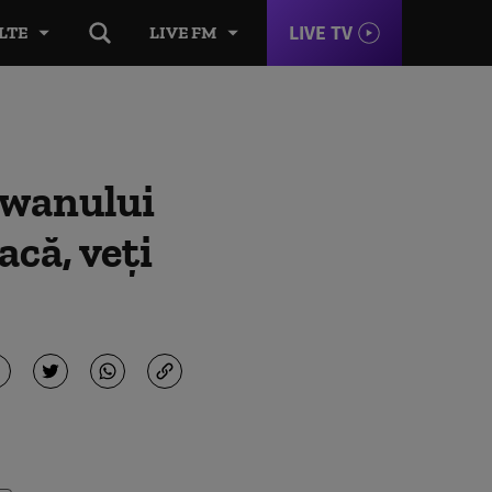
LIVE TV
LTE
LIVE FM
iwanului
că, veți