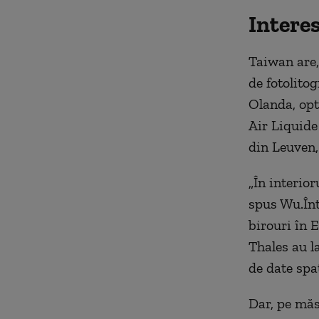
Intere
Taiwan are,
de fotolito
Olanda, opt
Air Liquide
din Leuven,
„În interior
spus Wu.Înt
birouri în 
Thales au l
de date spaț
Dar, pe măs