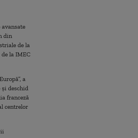
e avansate
n din
triale de la
r de la IMEC
 Europă”, a
 și deschid
ia franceză
l centrelor
ii