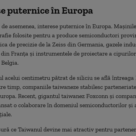
se puternice în Europa
 de asemenea, interese puternice în Europa. Mașinil
grafie folosite pentru a produce semiconductori provi
ica de precizie de la Zeiss din Germania, gazele indus
 din Franța și instrumentele de proiectare a cipurilo
 Belgia.
ul acelui centimetru pătrat de siliciu se află întreaga
re timp, companiile taiwaneze stabilesc parteneriate
Europa. Recent, gigantul taiwanez Foxconn și compan
ansat o colaborare în domeniul semiconductorilor și a
iale.
ură ce Taiwanul devine mai atractiv pentru partener