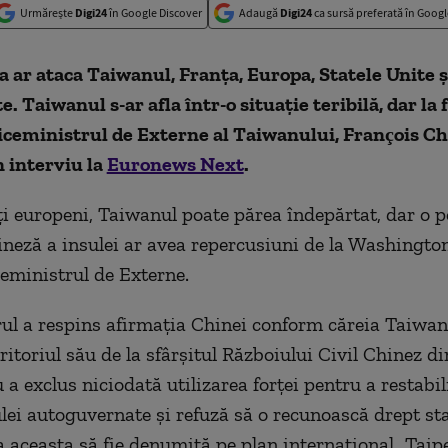
Urmărește
Digi24
în Google Discover
Adaugă
Digi24
ca sursă preferată în Googl
 ar ataca Taiwanul, Franța, Europa, Statele Unite ș
te. Taiwanul s-ar afla într-o situație teribilă, dar la fe
viceministrul de Externe al Taiwanului, François C
 interviu la
Euronews Next
.
i europeni, Taiwanul poate părea îndepărtat, dar o p
ineză a insulei ar avea repercusiuni de la Washington
ceministrul de Externe.
ul a respins afirmația Chinei conform căreia Taiwan
ritoriul său de la sfârșitul Războiului Civil Chinez di
 a exclus niciodată utilizarea forței pentru a restabil
lei autoguvernate și refuză să o recunoască drept st
a aceasta să fie denumită pe plan internațional „Taip