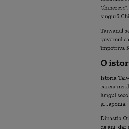
Chinezesc”,
singură Chi
Taiwanul se
guvernul car
împotriva f
O isto
Istoria Tai
căreia insu
lungul seco
și Japonia.
Dinastia Qi
de ani, dar 