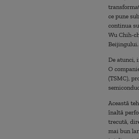
transformat-
ce pune sub
continua su
Wu Chih-chu
Beijingului.
De atunci, 
O companie
(TSMC), pro
semiconduc
Această tehn
înaltă perf
trecută, di
mai bun lan