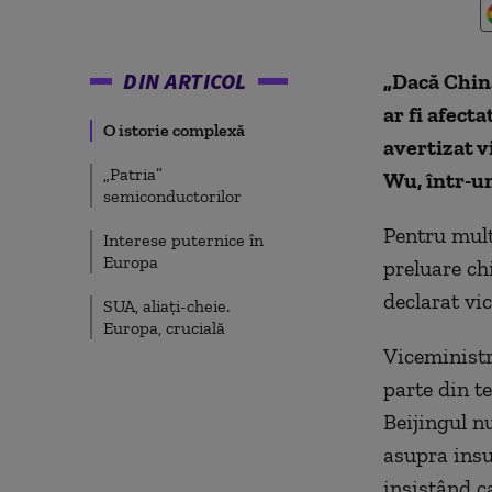
DIN ARTICOL
„Dacă China
ar fi afecta
O istorie complexă
avertizat 
„Patria”
Wu, într-un
semiconductorilor
Pentru mulț
Interese puternice în
Europa
preluare ch
declarat vi
SUA, aliați-cheie.
Europa, crucială
Viceministr
parte din te
Beijingul nu
asupra insu
insistând c