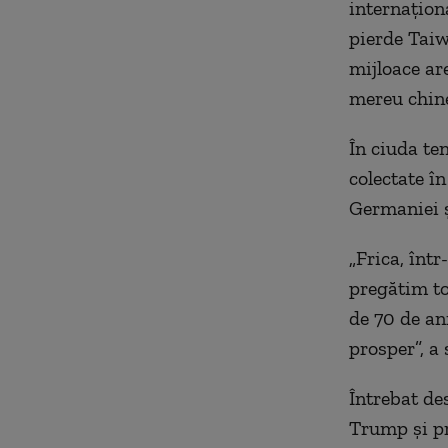
internațion
pierde Taiw
mijloace are
mereu chine
În ciuda te
colectate în
Germaniei ș
„Frica, într
pregătim to
de 70 de ani
prosper”, a
Întrebat de
Trump și pr