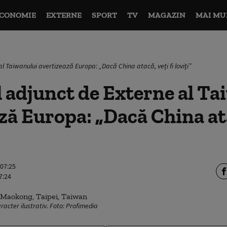
CONOMIE
EXTERNE
SPORT
TV
MAGAZIN
MAI MU
al Taiwanului avertizează Europa: „Dacă China atacă, veți fi loviți”
 adjunct de Externe al Ta
ză Europa: „Dacă China ata
 07:25
7:24
racter ilustrativ. Foto: Profimedia