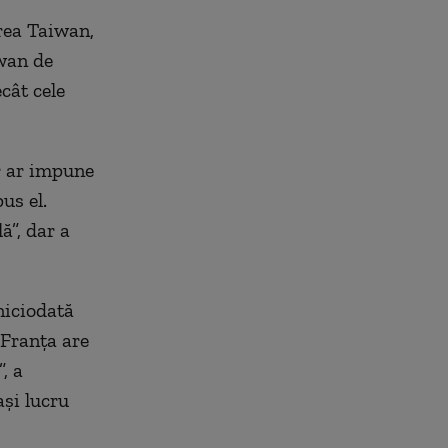
rea Taiwan,
iwan de
cât cele
r ar impune
us el.
ă”, dar a
niciodată
 Franța are
, a
și lucru