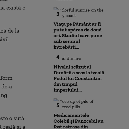
ia există o
3
Viața pe Pământ ar fi
putut apărea de două
ză de la
ori. Studiul care pune
ivil
sub semnul
întrebării...
4
Nivelul scăzut al
Dunării a scos la iveală
nform
Podul lui Constantin,
din timpul
 de-a
Imperiului...
ing
5
Medicamentele
ste o sută
Colebil și Panzcebil au
 reală și a
fost retrase din