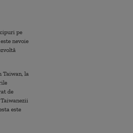
cipuri pe
 este nevoie
ezvoltă
n Taiwan, la
ile
rat de
 Taiwanezii
esta este