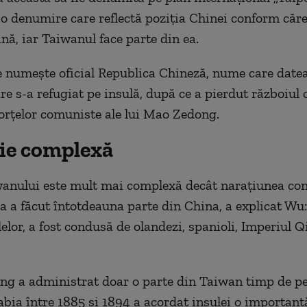
 o denumire care reflectă poziția Chinei conform căre
nă, iar Taiwanul face parte din ea.
 numește oficial Republica Chineză, nume care datea
e s-a refugiat pe insulă, după ce a pierdut războiul c
orțelor comuniste ale lui Mao Zedong.
rie complexă
wanului este mult mai complexă decât narațiunea co
la a făcut întotdeauna parte din China, a explicat Wu:
lelor, a fost condusă de olandezi, spanioli, Imperiul Q
ng a administrat doar o parte din Taiwan timp de pe
abia între 1885 și 1894 a acordat insulei o importanță