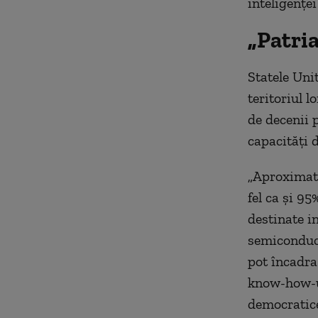
inteligenței 
„Patri
Statele Uni
teritoriul l
de decenii 
capacități d
„Aproximati
fel ca și 95
destinate in
semiconduct
pot încadra
know-how-ul
democratice