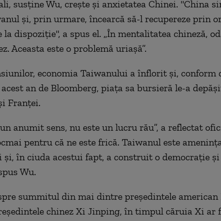
ali, susține Wu, crește și anxietatea Chinei. "China s
anul și, prin urmare, încearcă să-l recupereze prin o
 la dispoziție", a spus el. „În mentalitatea chineză, o
z. Aceasta este o problemă uriașă”.
nsiunilor, economia Taiwanului a înflorit și, conform 
 acest an de Bloomberg, piața sa bursieră le-a depășit
i Franței.
-un anumit sens, nu este un lucru rău”, a reflectat ofic
cmai pentru că ne este frică. Taiwanul este ameninț
 și, în ciuda acestui fapt, a construit o democrație și
 spus Wu.
spre summitul din mai dintre președintele american
eședintele chinez Xi Jinping, în timpul căruia Xi ar f