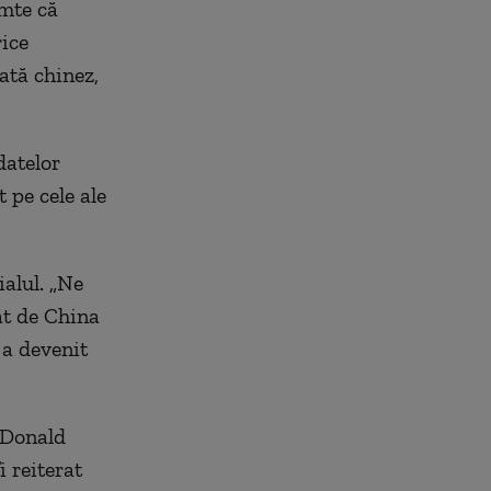
imte că
rice
dată chinez,
datelor
 pe cele ale
ialul. „Ne
at de China
 a devenit
 Donald
i reiterat