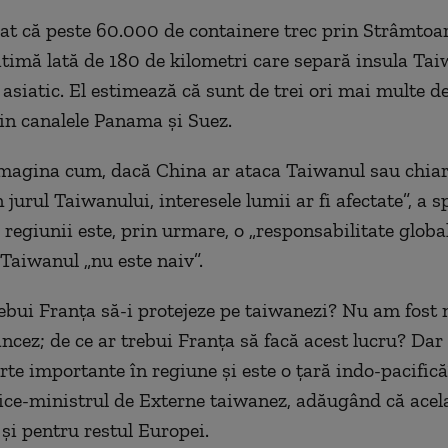
at că peste 60.000 de containere trec prin Strâmtoa
timă lată de 180 de kilometri care separă insula Ta
asiatic. El estimează că sunt de trei ori mai multe de
rin canalele Panama și Suez.
imagina cum, dacă China ar ataca Taiwanul sau chia
 jurul Taiwanului, interesele lumii ar fi afectate”, a sp
 regiunii este, prin urmare, o „responsabilitate global
Taiwanul „nu este naiv”.
rebui Franța să-i protejeze pe taiwanezi? Nu am fost 
ancez; de ce ar trebui Franța să facă acest lucru? Dar
rte importante în regiune și este o țară indo-pacifică”
ice-ministrul de Externe taiwanez, adăugând că acela
 și pentru restul Europei.