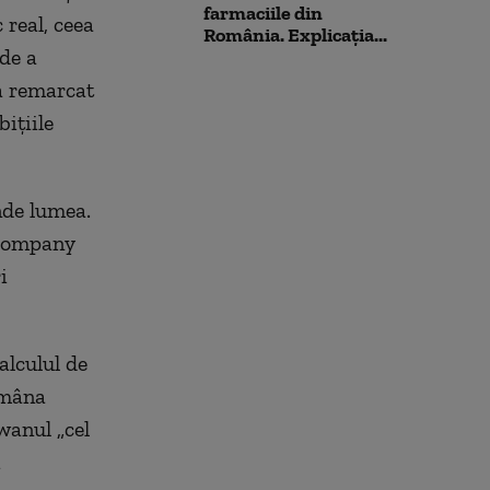
farmaciile din
 real, ceea
România. Explicația...
 de a
 a remarcat
ițiile
nde lumea.
 Company
i
alculul de
ămâna
wanul „cel
i