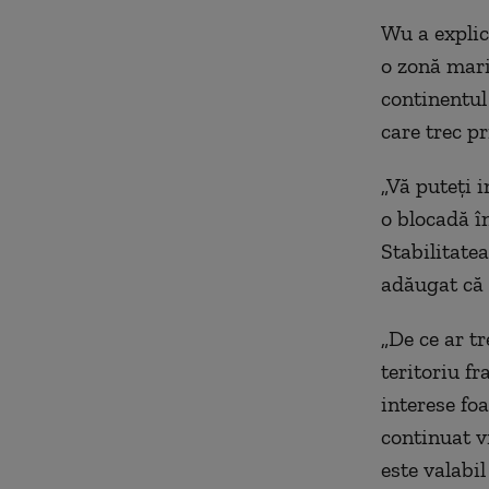
Wu a explic
o zonă mari
continentul 
care trec p
„Vă puteți 
o blocadă în
Stabilitatea
adăugat că 
„De ce ar t
teritoriu fr
interese foa
continuat v
este valabil