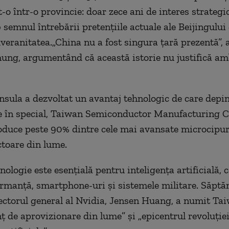
o într-o provincie: doar zece ani de interes strategic
 semnul întrebării pretențiile actuale ale Beijingului
veranitatea.„China nu a fost singura țară prezentă”,
ng, argumentând că această istorie nu justifică amb
insula a dezvoltat un avantaj tehnologic de care depi
 în special, Taiwan Semiconductor Manufacturing
duce peste 90% dintre cele mai avansate microcipur
toare din lume.
ologie este esențială pentru inteligența artificială, c
ormanță, smartphone-uri și sistemele militare. Săpt
rectorul general al Nvidia, Jensen Huang, a numit Tai
ț de aprovizionare din lume” și „epicentrul revoluție