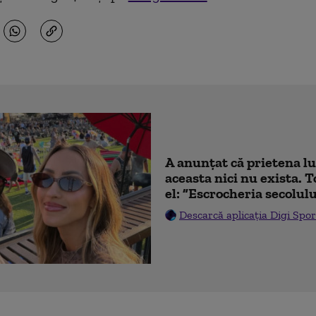
A anunțat că prietena lu
aceasta nici nu exista. T
el: ”Escrocheria secolulu
Descarcă aplicația Digi Spor