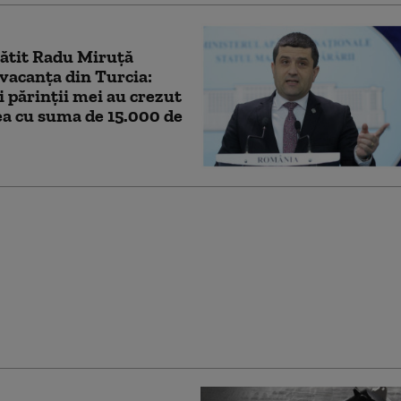
lătit Radu Miruță
vacanța din Turcia:
i părinții mei au crezut
a cu suma de 15.000 de
Saudită, Turcia și
nul au parafat un
e apărare: „Va fi
rat un atac împotriva
r”