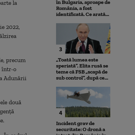
în Bulgaria, aproape de
arte la
România, a fost
identificată. Ce arată...
ie 2022,
ălzirea
3
ale, precum
„Toată lumea este
speriată”. Elita rusă se
 într-o
teme că FSB „scapă de
ja Adunării
sub control”, după ce...
ele două
igenţă
4
e.
Incident grav de
securitate: O dronă a