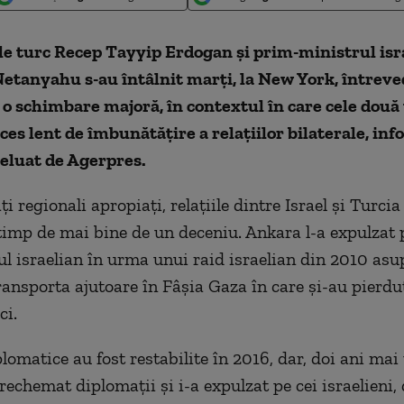
le turc Recep Tayyip Erdogan şi prim-ministrul isr
etanyahu s-au întâlnit marţi, la New York, întreve
 schimbare majoră, în contextul în care cele două 
ces lent de îmbunătăţire a relaţiilor bilaterale, in
reluat de Agerpres.
i regionali apropiaţi, relaţiile dintre Israel şi Turcia
timp de mai bine de un deceniu. Ankara l-a expulzat 
 israelian în urma unui raid israelian din 2010 asu
ransporta ajutoare în Fâşia Gaza în care şi-au pierdu
ci.
plomatice au fost restabilite în 2016, dar, doi ani mai 
rechemat diplomaţii şi i-a expulzat pe cei israelieni,