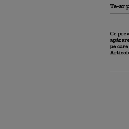
Te-ar p
Ce prev
apărare
pe care
Articol
Turcia 
pentru 
Marea N
luat gu