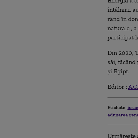
Energia a d
întâlnirii a
rând în dom
naturale”, a
participat l
Din 2020, T
săi, făcând
şi Egipt.
Editor :
A.C
Etichete:
isra
adunarea gene
Urmărește ș