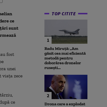
TOP CITITE
aelian
dere ce
ţări sunt
formează
1
Radu Miruță: „Am
găsit cea mai eficientă
 au fost
metodă pentru
pe
doborârea dronelor
rusești...
pra unei
t viaţa zece
târziu,
2
 după ce
Drona care a explodat