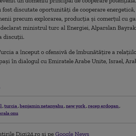
evenit un domeniu principal de cooperare potenţială.
u fost discutate oportunităţi de cooperare energetică,
enii precum explorarea, producţia şi comerţul cu ga
 declarat ministrul turc al Energiei, Alparslan Bayrak
a discuţii.
urcia a început o ofensivă de îmbunătăţire a relaţiilor
 paşi în dialogul cu Emiratele Arabe Unite, Israel, Ar
.
el
turcia
benjamin netanyahu
new york
recep erdogan
rala onu
tirile Digi24.ro și pe
Google News