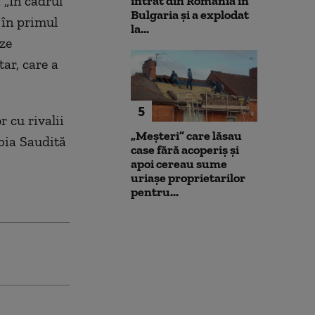
 „În cadrul
intrat din România în
Bulgaria şi a explodat
 în primul
la...
ze
tar, care a
5
 cu rivalii
„Meșteri” care lăsau
abia Saudită
case fără acoperiș și
apoi cereau sume
uriașe proprietarilor
pentru...