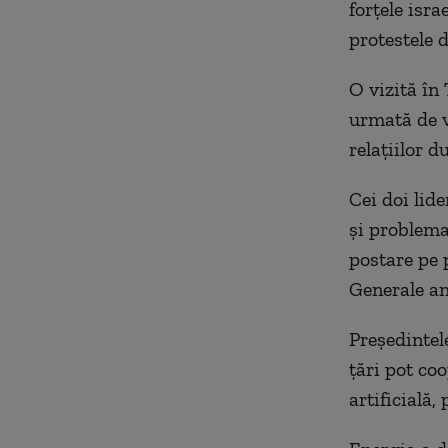
forţele isra
protestele 
O vizită în
urmată de vi
relaţiilor 
Cei doi lid
şi problema
postare pe 
Generale a
Preşedintel
ţări pot coo
artificială,