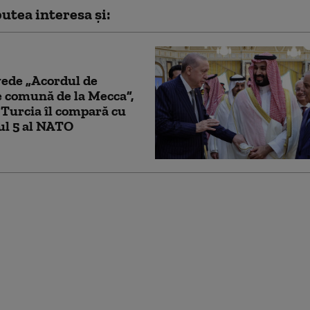
utea interesa și:
ede „Acordul de
 comună de la Mecca”,
 Turcia îl compară cu
ul 5 al NATO
e forțată să ia măsuri
a-și proteja navele în
eagră. Ce decizie a
vernul de la Ankara