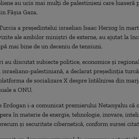
eliene au ucis mai mulţi de palestinieni care luaseră p
din Fâşia Gaza.
 Turcia a preşedintelui israelian Isaac Herzog în mart
zite ale ambilor miniştri de externe, au ajutat la înc
după mai bine de un deceniu de tensiuni.
eri au discutat subiecte politice, economice şi region
 israeliano-palestiniană, a declarat preşedinţia turcă
platforma de socializare X despre întâlnirea din mar
nuale a ONU.
e Erdogan i-a comunicat premierului Netanyahu că c
pera în materie de energie, tehnologie, inovare, intel
 precum şi securitate cibernetică, conform sursei citat