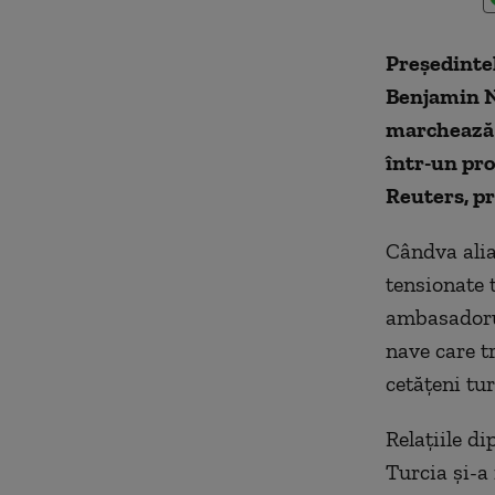
Preşedinte
Benjamin N
marchează o
într-un pro
Reuters, p
Cândva aliaţ
tensionate 
ambasadorul
nave care t
cetăţeni tur
Relaţiile di
Turcia şi-a 