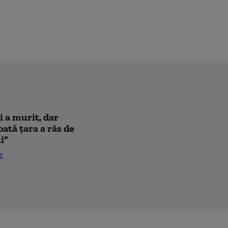
i a murit, dar
oată țara a râs de
i”
t