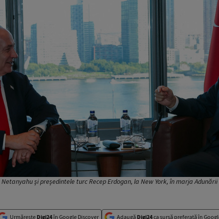
 Netanyahu și președintele turc Recep Erdogan, la New York, în marja Adunări
Urmărește
Digi24
în Google Discover
Adaugă
Digi24
ca sursă preferată în Googl