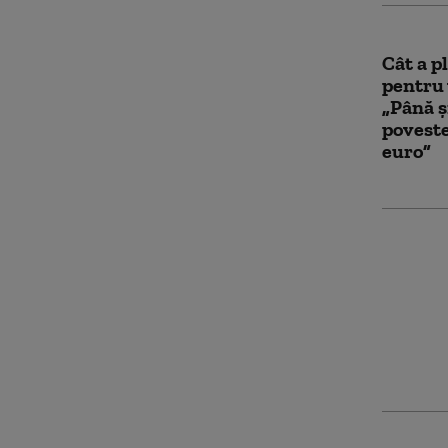
Cât a p
pentru 
„Până ș
poveste
euro”
Arabia 
Pakista
acord d
conside
tuturo