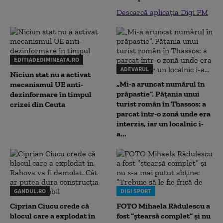
Descarcă aplicația Digi FM
EDITIADEDIMINEATA.RO
ADEVARUL
Niciun stat nu a activat
„Mi-a aruncat numărul în
mecanismul UE anti-
prăpastie”. Pățania unui
dezinformare în timpul
turist român în Thassos: a
crizei din Ceuta
parcat într-o zonă unde era
interzis, iar un localnic i-
a...
GANDUL.RO
DIGI SPORT
Ciprian Ciucu crede că
FOTO Mihaela Rădulescu a
blocul care a explodat în
fost ”ștearsă complet” și nu