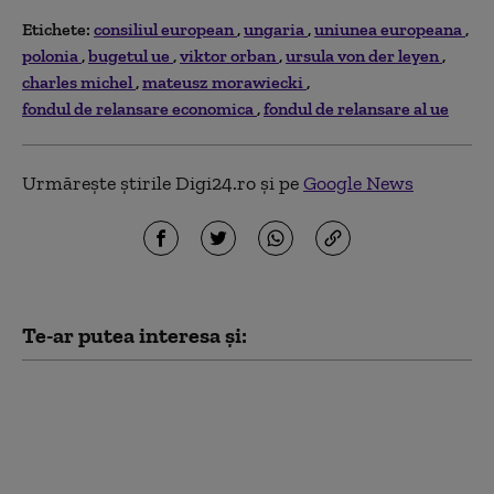
Etichete:
consiliul european
ungaria
uniunea europeana
polonia
bugetul ue
viktor orban
ursula von der leyen
charles michel
mateusz morawiecki
fondul de relansare economica
fondul de relansare al ue
Urmărește știrile Digi24.ro și pe
Google News
Te-ar putea interesa și:
Polonia a devenit a
șasea cea mai mare
economie a UE. PIB-ul
țării este de peste două
ori mai mare decât cel