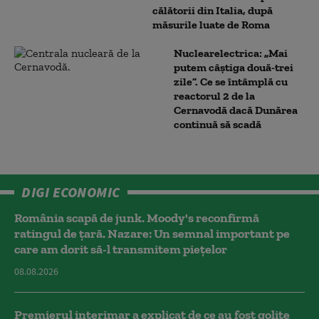
călătorii din Italia, după
măsurile luate de Roma
Nuclearelectrica: „Mai
putem câștiga două-trei
zile”. Ce se întâmplă cu
reactorul 2 de la
Cernavodă dacă Dunărea
continuă să scadă
DIGI ECONOMIC
România scapă de junk. Moody's reconfirmă
ratingul de țară. Nazare: Un semnal important pe
care am dorit să-l transmitem piețelor
08.08.2026
Premierul interimar a explicat de ce au fost golite