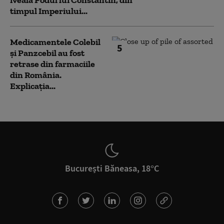
iveală Podul lui Constantin, din
timpul Imperiului...
Medicamentele Colebil
5
și Panzcebil au fost
retrase din farmaciile
din România.
Explicația...
București Băneasa, 18°C