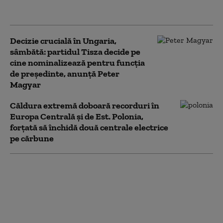
al României
Decizie crucială în Ungaria,
sâmbătă: partidul Tisza decide pe
cine nominalizează pentru funcția
de președinte, anunță Peter
Magyar
Căldura extremă doboară recorduri în
Europa Centrală și de Est. Polonia,
forțată să închidă două centrale electrice
pe cărbune
„Orban cel roșu” sau
vizionar? Criza din
Ceuta reaprinde
dezbaterea despre
rolul premierului