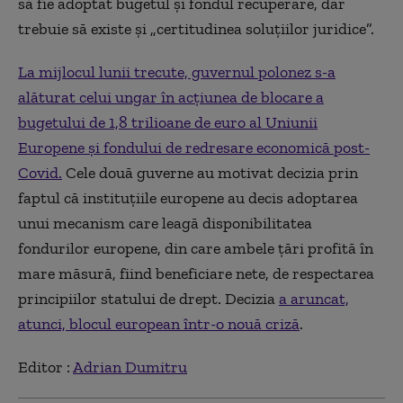
să fie adoptat bugetul și fondul recuperare, dar
trebuie să existe și „certitudinea soluțiilor juridice”.
La mijlocul lunii trecute, guvernul polonez s-a
alăturat celui ungar în acțiunea de blocare a
bugetului de 1,8 trilioane de euro al Uniunii
Europene și fondului de redresare economică post-
Covid.
Cele două guverne au motivat decizia prin
faptul că instituțiile europene au decis adoptarea
unui mecanism care leagă disponibilitatea
fondurilor europene, din care ambele țări profită în
mare măsură, fiind beneficiare nete, de respectarea
principiilor statului de drept. Decizia
a aruncat,
atunci, blocul european într-o nouă criză
.
Editor :
Adrian Dumitru