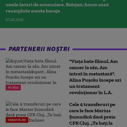
unele lacuri de acumulare. Bolojan: Acum sunt
reumplute aceste baraje
07.08.2026
PARTENERII NOȘTRI
"Viața bate filmul. Am
cancer la sân. Am
intrat în metastază".
Alina Pușcău începe azi
un tratament
PE ROZ
revoluționar în L.A.
Cele 4 transferuri pe
care le face Marius
Șumudică dacă preia
FANATIK.RO
CFR Cluj. „Te bați la