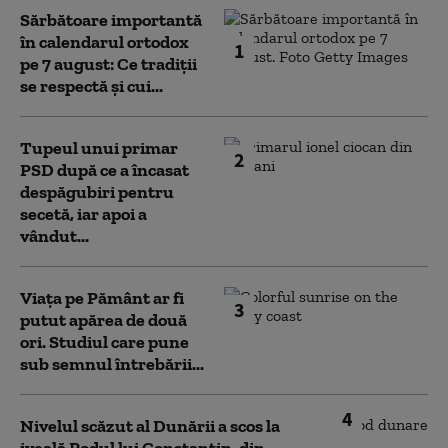
Sărbătoare importantă
în calendarul ortodox
1
pe 7 august: Ce tradiții
se respectă și cui...
Tupeul unui primar
2
PSD după ce a încasat
despăgubiri pentru
secetă, iar apoi a
vândut...
Viața pe Pământ ar fi
3
putut apărea de două
ori. Studiul care pune
sub semnul întrebării...
4
Nivelul scăzut al Dunării a scos la