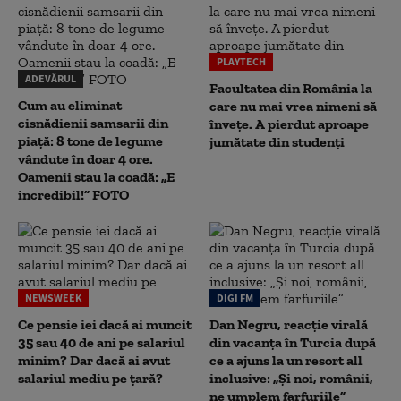
PLAYTECH
ADEVĂRUL
Facultatea din România la
Cum au eliminat
care nu mai vrea nimeni să
cisnădienii samsarii din
înveţe. A pierdut aproape
piață: 8 tone de legume
jumătate din studenţi
vândute în doar 4 ore.
Oamenii stau la coadă: „E
incredibil!” FOTO
NEWSWEEK
DIGI FM
Ce pensie iei dacă ai muncit
Dan Negru, reacție virală
35 sau 40 de ani pe salariul
din vacanța în Turcia după
minim? Dar dacă ai avut
ce a ajuns la un resort all
salariul mediu pe țară?
inclusive: „Și noi, românii,
ne umplem farfuriile”