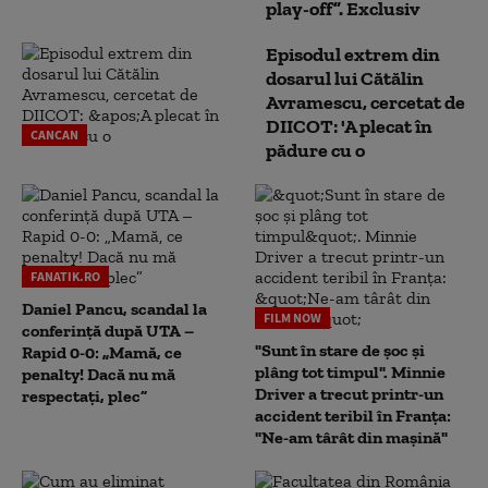
play-off”. Exclusiv
Episodul extrem din
dosarul lui Cătălin
Avramescu, cercetat de
DIICOT: 'A plecat în
CANCAN
pădure cu o
FANATIK.RO
Daniel Pancu, scandal la
FILM NOW
conferință după UTA –
"Sunt în stare de șoc și
Rapid 0-0: „Mamă, ce
plâng tot timpul". Minnie
penalty! Dacă nu mă
Driver a trecut printr-un
respectați, plec”
accident teribil în Franța:
"Ne-am târât din mașină"