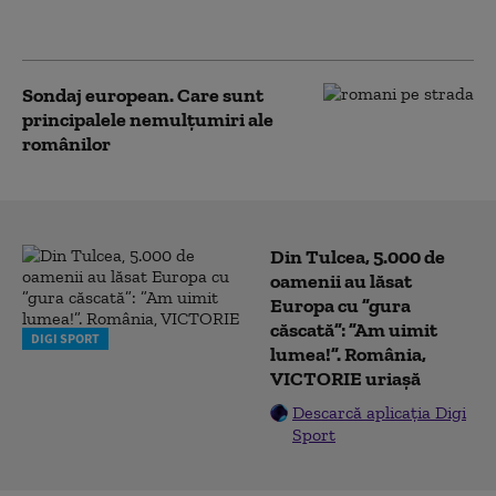
spaniol Pedro Sanchez
în UE
Sondaj european. Care sunt
principalele nemulțumiri ale
românilor
Din Tulcea, 5.000 de
oamenii au lăsat
Europa cu ”gura
căscată”: ”Am uimit
DIGI SPORT
lumea!”. România,
VICTORIE uriașă
Descarcă aplicația Digi
Sport