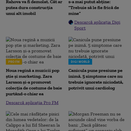
Rahova va fi demolat. Cât ar
s-a mai putut abține:
putea dura construcția
”Trebuie să le fie frică de
unui alt imobil
mine”
Descarcă aplicația Digi
Sport
PRO FM
DIGI WORLD
Noua regină a muzicii pop
Canicula pune presiune pe
știe și marketing. Zara
inimă. 5 simptome care nu
Larsson și-a promovat
trebuie ignorate niciodată,
colecția de costume de baie
potrivit unui cardiolog
purtând-o chiar ea
Descarcă aplicația Pro FM