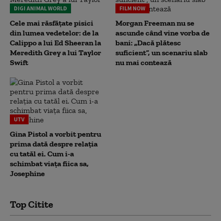
DIGI ANIMAL WORLD
FILM NOW
Cele mai răsfățate pisici
Morgan Freeman nu se
din lumea vedetelor: de la
ascunde când vine vorba de
Calippo a lui Ed Sheeran la
bani: „Dacă plătesc
Meredith Grey a lui Taylor
suficient”, un scenariu slab
Swift
nu mai contează
UTV
Gina Pistol a vorbit pentru
prima dată despre relația
cu tatăl ei. Cum i-a
schimbat viața fiica sa,
Josephine
Top Citite