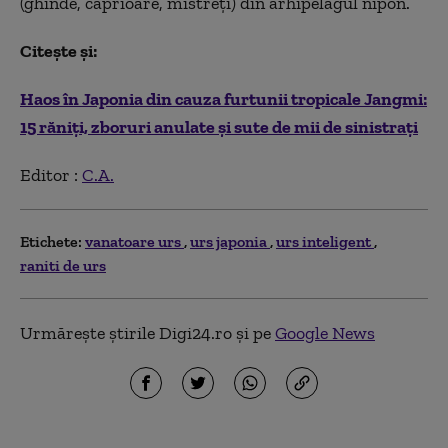
(ghinde, căprioare, mistreţi) din arhipelagul nipon.
Citește și:
Haos în Japonia din cauza furtunii tropicale Jangmi:
15 răniți, zboruri anulate și sute de mii de sinistrați
Editor :
C.A.
Etichete:
vanatoare urs
urs japonia
urs inteligent
raniti de urs
Urmărește știrile Digi24.ro și pe
Google News