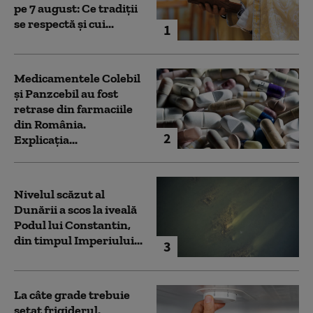
pe 7 august: Ce tradiții
se respectă și cui...
1
Medicamentele Colebil
și Panzcebil au fost
retrase din farmaciile
din România.
2
Explicația...
Nivelul scăzut al
Dunării a scos la iveală
Podul lui Constantin,
din timpul Imperiului...
3
La câte grade trebuie
setat frigiderul.