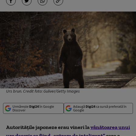
Urs brun. Credit foto: Guliver/Getty Images
Urmărește
Digi24
în Google
Adaugă
Digi24
ca sursă preferată în
Discover
Google
Autorităţile japoneze erau vineri la
vânătoarea unui
urs descris ca fiind
„
extrem de inteligent”
care a