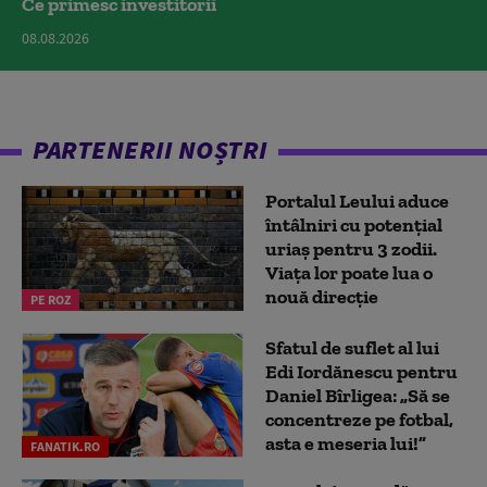
Ce primesc investitorii
08.08.2026
PARTENERII NOȘTRI
Portalul Leului aduce
întâlniri cu potențial
uriaș pentru 3 zodii.
Viața lor poate lua o
nouă direcție
PE ROZ
Sfatul de suflet al lui
Edi Iordănescu pentru
Daniel Bîrligea: „Să se
concentreze pe fotbal,
asta e meseria lui!”
FANATIK.RO