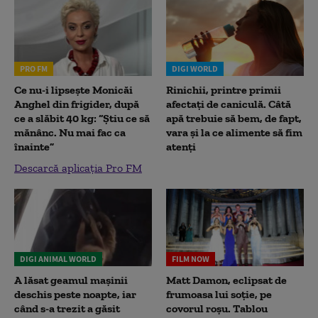
PRO FM
DIGI WORLD
Ce nu-i lipsește Monicăi
Rinichii, printre primii
Anghel din frigider, după
afectați de caniculă. Câtă
ce a slăbit 40 kg: “Știu ce să
apă trebuie să bem, de fapt,
mănânc. Nu mai fac ca
vara și la ce alimente să fim
înainte”
atenți
Descarcă aplicația Pro FM
DIGI ANIMAL WORLD
FILM NOW
A lăsat geamul mașinii
Matt Damon, eclipsat de
deschis peste noapte, iar
frumoasa lui soție, pe
când s-a trezit a găsit
covorul roșu. Tablou