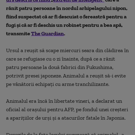
rănit patru persoane în nordul arhipelagului nipon,
fiind suspectat că ar fi descuiat o fereastră pentru a
fugi şi că ar fi deschis un robinet pentru a bea apă,
transmite
The Guardian
.
Ursul a reuşit să scape miercuri seara din clădirea în
care se refugiase cu o zi înainte, după ce a rănit
patru persoane la două fabrici din Fukushima,
potrivit presei japoneze. Animalul a reuşit să-i evite
pe vânătorii echipaţi cu arme tranchilizante.
Animalul era încă în libertate vineri, a declarat un
oficial al oraşului pentru AFP, pe fondul unei creşteri
a apariţiilor de urşi şi a atacurilor fatale în Japonia.
Dovezile de la faţa locului sugerează că animalul „a