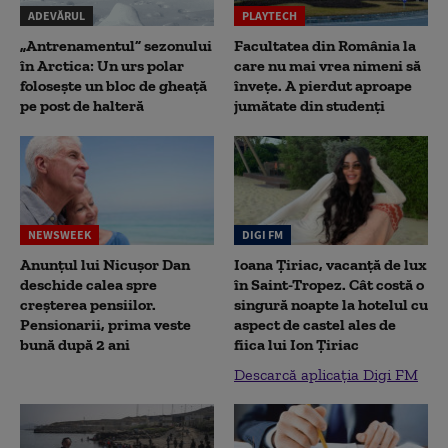
ADEVĂRUL
PLAYTECH
„Antrenamentul” sezonului
Facultatea din România la
în Arctica: Un urs polar
care nu mai vrea nimeni să
folosește un bloc de gheață
înveţe. A pierdut aproape
pe post de halteră
jumătate din studenţi
NEWSWEEK
DIGI FM
Anunțul lui Nicușor Dan
Ioana Țiriac, vacanță de lux
deschide calea spre
în Saint-Tropez. Cât costă o
creșterea pensiilor.
singură noapte la hotelul cu
Pensionarii, prima veste
aspect de castel ales de
bună după 2 ani
fiica lui Ion Țiriac
Descarcă aplicația Digi FM