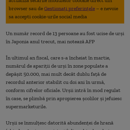
actualiza setarile modulelor coookie direct din
browser sau de
Gestionați preferințele
– e nevoie
sa accepti cookie-urile social media
Un număr record de 13 persoane au fost ucise de urşi
în Japonia anul trecut, mai notează AFP
În ultimul an fiscal, care s-a încheiat în martie,
numărul de apariţii de urşi în zone populate a
depăşit 50.000, mai mult decât dublu faţă de
recordul anterior stabilit cu doi ani în urmă,
conform cifrelor oficiale. Urşii intră în mod regulat
în case, se plimbă prin apropierea şcolilor şi jefuiesc
supermarketurile.
Urşii se înmulţesc datorită abundenţei de hrană