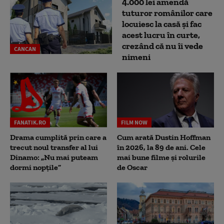
4.000 lei amendă
tuturor românilor care
locuiesc la casă și fac
acest lucru în curte,
crezând că nu îi vede
CANCAN
nimeni
FANATIK.RO
FILM NOW
Drama cumplită prin care a
Cum arată Dustin Hoffman
trecut noul transfer al lui
în 2026, la 89 de ani. Cele
Dinamo: „Nu mai puteam
mai bune filme și rolurile
dormi nopțile”
de Oscar