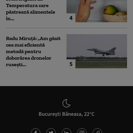
Temperatura care
păstrează alimentele
4
în...
Radu Miruță: „Am găsit
cea mai eficientă
metodă pentru
doborârea dronelor
5
rusești...
București Băneasa, 22°C