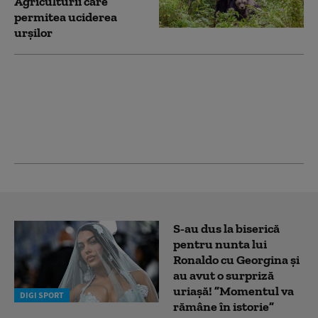
Agriculturii care
permitea uciderea
urșilor
Biziday | Țara
turismului de
vânătoare
S-au dus la biserică
pentru nunta lui
Ronaldo cu Georgina și
au avut o surpriză
uriașă! ”Momentul va
DIGI SPORT
rămâne în istorie”