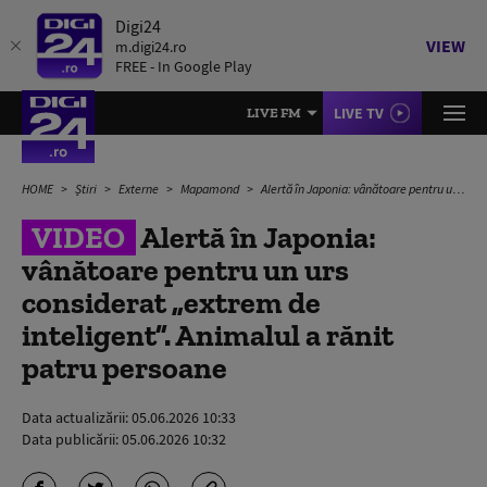
Digi24
VIEW
m.digi24.ro
FREE - In Google Play
LIVE TV
LIVE FM
HOME
Știri
Externe
Mapamond
Alertă în Japonia: vânătoare pentru un urs considerat „extrem de inteligent”. Animalul a rănit patru persoane
VIDEO
Alertă în Japonia:
vânătoare pentru un urs
considerat „extrem de
inteligent”. Animalul a rănit
patru persoane
Data actualizării:
05.06.2026 10:33
Data publicării:
05.06.2026 10:32