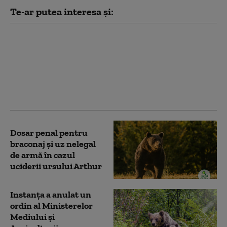
Te-ar putea interesa și:
Tanczos Barna vrea ca
parlamentarii să
decidă câți urși să fie
împușcați:
Parlamentul este ales
de popor, nu de urși
Dosar penal pentru
braconaj și uz nelegal
de armă în cazul
uciderii ursului Arthur
Instanța a anulat un
ordin al Ministerelor
Mediului și