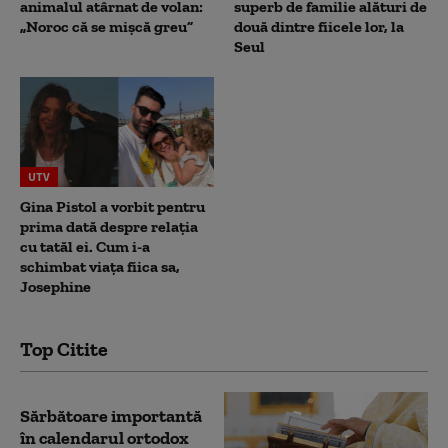
animalul atârnat de volan:
superb de familie alături de
„Noroc că se mișcă greu”
două dintre fiicele lor, la
Seul
UTV
Gina Pistol a vorbit pentru
prima dată despre relația
cu tatăl ei. Cum i-a
schimbat viața fiica sa,
Josephine
Top Citite
Sărbătoare importantă
în calendarul ortodox