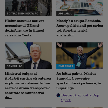
EDITIADEDIMINEATA.RO
ADEVARUL
Niciun stat nu a activat
Moody’s a cruțat România.
mecanismul UE anti-
Acum politicienii pot strica
dezinformare în timpul
tot. Avertismentul
crizei din Ceuta
analiștilor
GANDUL.RO
DIGI SPORT
Ministrul bulgar al
Au bătut palma! Marius
Apărării susține că puterea
Șumudică, revenire
exploziei și coloana de fum
spectaculoasă pe bancă, în
arată că drona transporta o
SuperLigă
cantitate semnificativă
Descarcă aplicația Digi
de...
Sport