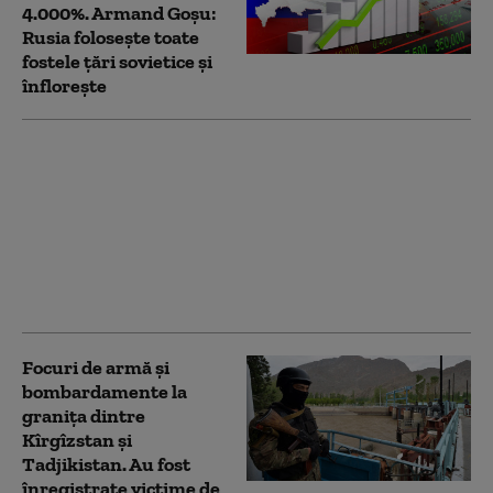
4.000%. Armand Goșu:
Rusia folosește toate
fostele țări sovietice și
înflorește
Putin le-a cerut
liderilor din
Kârgâzstan și
Tadjikistan să evite
luptele. Cel puțin 36 de
oameni au murit și 139
sunt răniți
Focuri de armă și
bombardamente la
granița dintre
Kîrgîzstan și
Tadjikistan. Au fost
înregistrate victime de