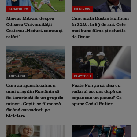
FANATIK.RO
FILM NOW
Marius Mitran, despre
Cum arată Dustin Hoffman
Odiseea Universității
în 2026, la 89 de ani. Cele
Craiova: „Noduri, semne și
mai bune filme și rolurile
ratări”
de Oscar
ADEVĂRUL
PLAYTECH
Cum au ajuns localnicii
Poate Poliția să stea cu
unui oraș din România să
radarul ascuns după un
fie terorizați de un grup de
copac sau un panou? Ce
minori. Copiii se filmează
spune Codul Rutier
făcând cascadorii pe
biciclete