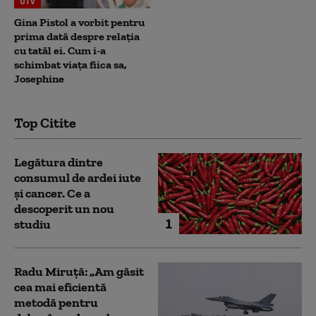
UTV
Gina Pistol a vorbit pentru
prima dată despre relația
cu tatăl ei. Cum i-a
schimbat viața fiica sa,
Josephine
Top Citite
Legătura dintre
consumul de ardei iute
și cancer. Ce a
descoperit un nou
1
studiu
Radu Miruță: „Am găsit
cea mai eficientă
metodă pentru