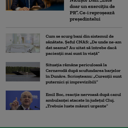
doar un exercițiu de
PR”. Ce-i reproșează
președintelui
Cum se scurg bani din sistemul de
sănătate. Șeful CNAS: „De unde ne-am
dat seama? Au uitat să întrebe dacă
pacienții mai sunt în viață”
Situația rămâne periculoasă la
Cernavodă după scufundarea barjelor
în Dunăre. Scrioșteanu: „Curenții sunt
puternici și imprevizibili”
Emil Boc, reacție nervoasă după cazul
ambulanței atacate în județul Cluj.
„Trebuie luate măsuri urgente”