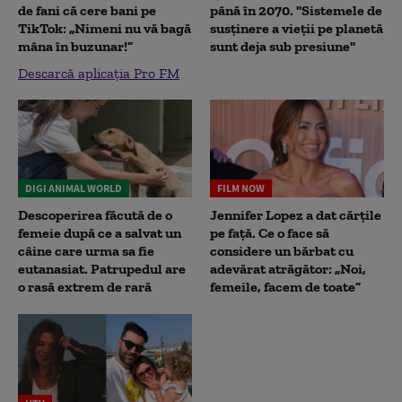
de fani că cere bani pe
până în 2070. "Sistemele de
TikTok: „Nimeni nu vă bagă
susținere a vieții pe planetă
mâna în buzunar!”
sunt deja sub presiune"
Descarcă aplicația Pro FM
DIGI ANIMAL WORLD
FILM NOW
Descoperirea făcută de o
Jennifer Lopez a dat cărțile
femeie după ce a salvat un
pe față. Ce o face să
câine care urma sa fie
considere un bărbat cu
eutanasiat. Patrupedul are
adevărat atrăgător: „Noi,
o rasă extrem de rară
femeile, facem de toate”