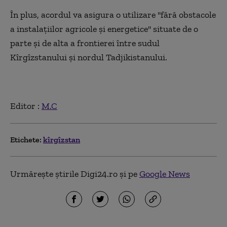
În plus, acordul va asigura o utilizare ''fără obstacole
a instalaţiilor agricole şi energetice'' situate de o
parte şi de alta a frontierei între sudul
Kîrgîzstanului şi nordul Tadjikistanului.
Editor :
M.C
Etichete:
kîrgîzstan
Urmărește știrile Digi24.ro și pe
Google News