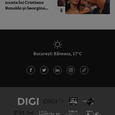
nunta lui Cristiano
Ronaldo şi Georgina...
5
București Băneasa, 17°C