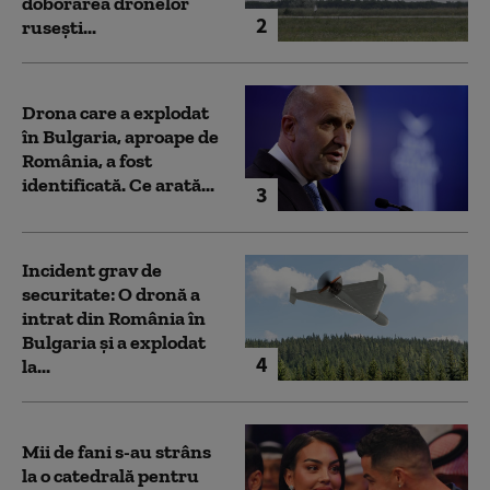
doborârea dronelor
2
rusești...
Drona care a explodat
în Bulgaria, aproape de
România, a fost
identificată. Ce arată...
3
Incident grav de
securitate: O dronă a
intrat din România în
Bulgaria şi a explodat
4
la...
Mii de fani s-au strâns
la o catedrală pentru