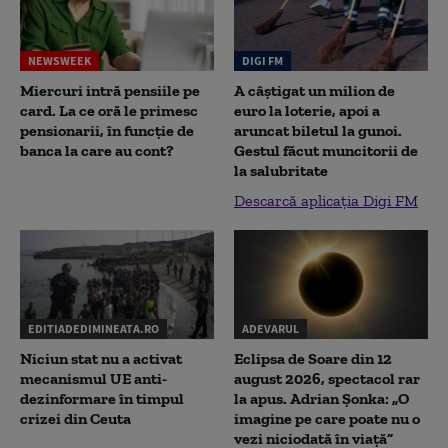
NEWSWEEK
DIGI FM
Miercuri intră pensiile pe
A câștigat un milion de
card. La ce oră le primesc
euro la loterie, apoi a
pensionarii, în funcție de
aruncat biletul la gunoi.
banca la care au cont?
Gestul făcut muncitorii de
la salubritate
Descarcă aplicația Digi FM
EDITIADEDIMINEATA.RO
ADEVARUL
Niciun stat nu a activat
Eclipsa de Soare din 12
mecanismul UE anti-
august 2026, spectacol rar
dezinformare în timpul
la apus. Adrian Șonka: „O
crizei din Ceuta
imagine pe care poate nu o
vezi niciodată în viață”