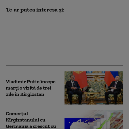
Te-ar putea interesa și:
Vladimir Putin, primit
cu vulturi dresați, cai și
câini de pază în
Kîrgîzstan. Ceremonie
grandioasă pentru
liderul rus
Vladimir Putin începe
marți o vizită de trei
zile în Kîrgîzstan
Comerțul
Kîrgîzstanului cu
Germania a crescut cu