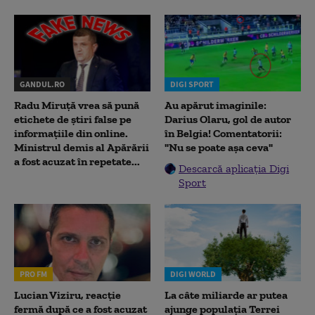
GANDUL.RO
DIGI SPORT
Radu Miruţă vrea să pună
Au apărut imaginile:
etichete de știri false pe
Darius Olaru, gol de autor
informațiile din online.
în Belgia! Comentatorii:
Ministrul demis al Apărării
"Nu se poate așa ceva"
a fost acuzat în repetate...
Descarcă aplicația Digi
Sport
PRO FM
DIGI WORLD
Lucian Viziru, reacție
La câte miliarde ar putea
fermă după ce a fost acuzat
ajunge populația Terrei