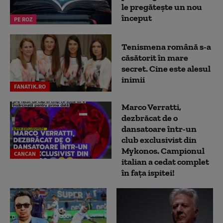
le pregătește un nou
început
PE ROZ
Tenismena română s-a
căsătorit în mare
secret. Cine este alesul
inimii
FANATIK.RO
Marco Verratti,
dezbrăcat de o
dansatoare într-un
club exclusivist din
Mykonos. Campionul
CANCAN
italian a cedat complet
în fața ispitei!