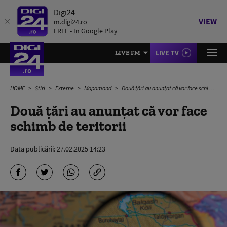
Digi24
VIEW
m.digi24.ro
FREE - In Google Play
LIVE TV
LIVE FM
HOME
Știri
Externe
Mapamond
Două țări au anunțat că vor face schimb de teritorii
Două țări au anunțat că vor face
schimb de teritorii
Data publicării:
27.02.2025 14:23