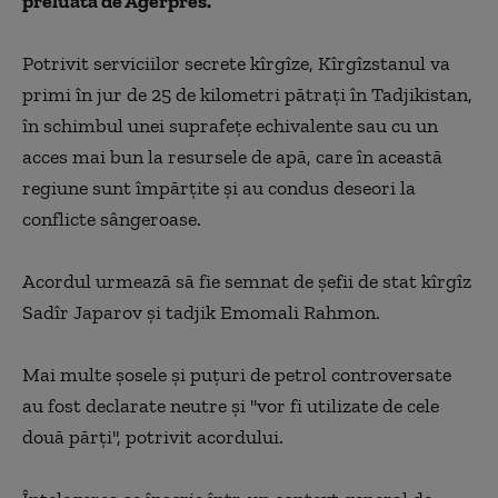
preluată de Agerpres.
Potrivit serviciilor secrete kîrgîze, Kîrgîzstanul va
primi în jur de 25 de kilometri pătraţi în Tadjikistan,
în schimbul unei suprafeţe echivalente sau cu un
acces mai bun la resursele de apă, care în această
regiune sunt împărţite şi au condus deseori la
conflicte sângeroase.
Acordul urmează să fie semnat de şefii de stat kîrgîz
Sadîr Japarov şi tadjik Emomali Rahmon.
Mai multe şosele şi puţuri de petrol controversate
au fost declarate neutre şi ''vor fi utilizate de cele
două părţi'', potrivit acordului.