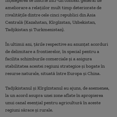
Înţelegerea se înscrie într-un context general de
ameliorare a relaţiilor mult timp deteriorate de
rivalităţile dintre cele cinci republici din Asia
Centrală (Kazahstan, Kîrgîzstan, Uzbekistan,
Tadjikistan şi Turkmenistan).
În ultimii ani, ţările respective au anunţat acorduri
de delimitare a frontierelor, în special pentru a
facilita schimburile comerciale şi a asigura
stabilitatea acestei regiuni strategice şi bogate în
resurse naturale, situată între Europa şi China.
Tadjikistanul şi Kîrgîzstanul au ajuns, de asemenea,
la un acord asupra unei zone aflate în apropierea
unui canal esenţial pentru agricultură în aceste
regiuni sărace şi rurale.