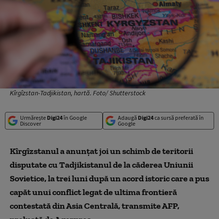
Kîrgîzstan-Tadjikistan, hartă. Foto/ Shutterstock
Urmărește
Digi24
în Google
Adaugă
Digi24
ca sursă preferată în
Discover
Google
Kîrgîzstanul a anunţat joi un schimb de teritorii
disputate cu Tadjikistanul de la căderea Uniunii
Sovietice, la trei luni după un acord istoric care a pus
capăt unui conflict legat de ultima frontieră
contestată din Asia Centrală, transmite AFP,