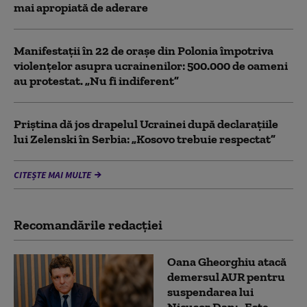
mai apropiată de aderare
Manifestații în 22 de orașe din Polonia împotriva
violențelor asupra ucrainenilor: 500.000 de oameni
au protestat. „Nu fi indiferent”
Priștina dă jos drapelul Ucrainei după declarațiile
lui Zelenski în Serbia: „Kosovo trebuie respectat”
CITEȘTE MAI MULTE
Recomandările redacţiei
Oana Gheorghiu atacă
demersul AUR pentru
suspendarea lui
Nicușor Dan: „Este