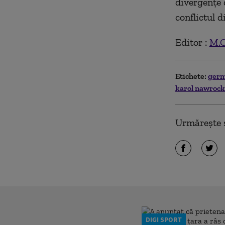
divergenţe 
conflictul d
Editor :
M.
Etichete:
ger
karol nawrock
Urmărește ș
DIGI SPORT