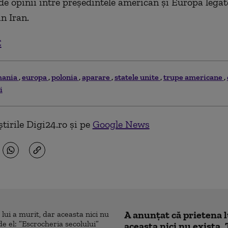
de opinii între preşedintele american şi Europa legat
in Iran.
C
mania
europa
polonia
aparare
statele unite
trupe americane
i
tirile Digi24.ro și pe
Google News
A anunțat că prietena l
aceasta nici nu exista. 