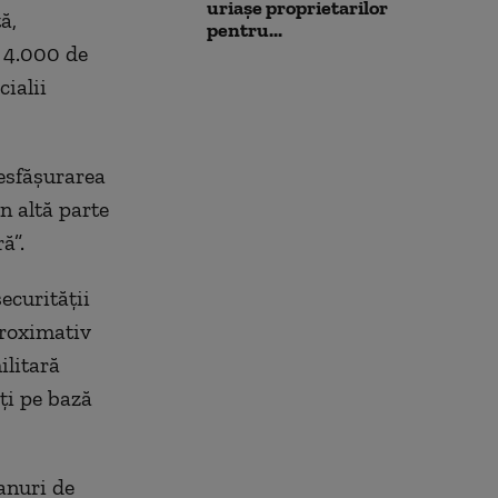
uriașe proprietarilor
ă,
pentru...
 4.000 de
cialii
desfășurarea
în altă parte
ă”.
ecurității
proximativ
litară
i pe bază
anuri de