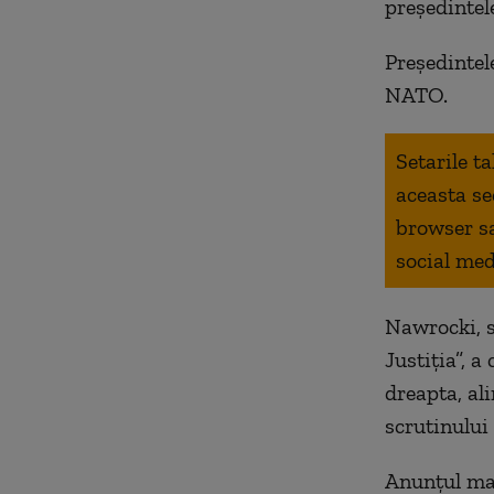
președintel
Președintel
NATO.
Setarile t
aceasta se
browser s
social med
Nawrocki, s
Justiția”, a
dreapta, al
scrutinului
Anunțul ma