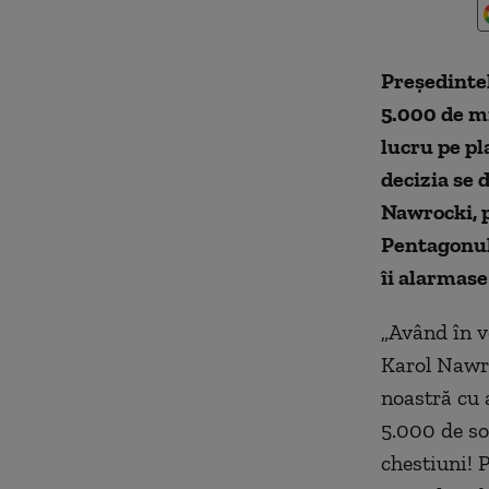
Președinte
5.000 de mi
lucru pe pl
decizia se 
Nawrocki, p
Pentagonu
îi alarmase 
„Având în v
Karol Nawro
noastră cu 
5.000 de so
chestiuni! 