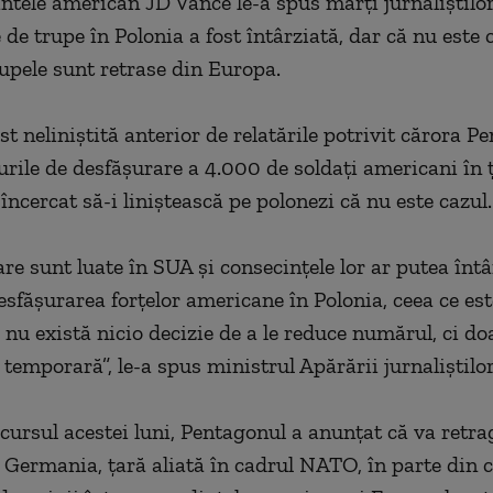
ntele american JD Vance le-a spus marţi jurnaliştilor
de trupe în Polonia a fost întârziată, dar că nu este 
rupele sunt retrase din Europa.
st neliniştită anterior de relatările potrivit cărora P
urile de desfăşurare a 4.000 de soldaţi americani în ţ
 încercat să-i liniştească pe polonezi că nu este cazul.
are sunt luate în SUA şi consecinţele lor ar putea întâ
sfăşurarea forţelor americane în Polonia, ceea ce est
 nu există nicio decizie de a le reduce numărul, ci do
temporară”, le-a spus ministrul Apărării jurnaliştilor
 cursul acestei luni, Pentagonul a anunţat că va retr
n Germania, ţară aliată în cadrul NATO, în parte din 