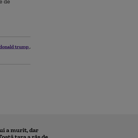
e de
donald trump
ui a murit, dar
Toată țara a râs de