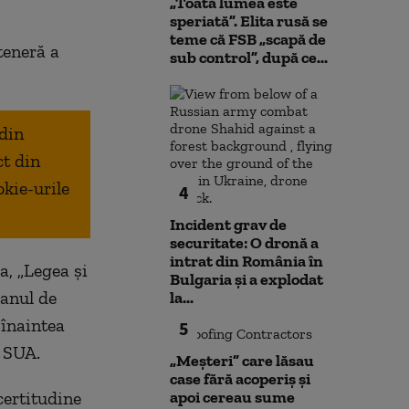
„Toată lumea este
speriată”. Elita rusă se
teme că FSB „scapă de
teneră a
sub control”, după ce...
 din
ct din
okie-urile
4
Incident grav de
securitate: O dronă a
intrat din România în
a, „Legea și
Bulgaria şi a explodat
ianul de
la...
 înaintea
5
e SUA.
„Meșteri” care lăsau
case fără acoperiș și
ertitudine
apoi cereau sume