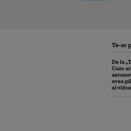
Te-ar p
De la „
Cum ar
aeronav
avea pi
al viito
SUA ofe
chiar î
președi
Trump