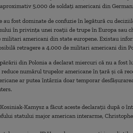
 aproximativ 5.000 de soldați americani din German
e au fost dominate de confuzie în legătură cu deciziil
lui în privința unei roații de trupe în Europa sau c
e militari americani din state europene. Existau info
osibilă retragere a 4.000 de militari americani din Po
părării din Polonia a declarat miercuri că nu a fost l
a reduce numărul trupelor americane în ţară şi că rec
ricane ar putea întârzia doar temporar desfăşurarea 
ters.
osiniak-Kamysz a făcut aceste declaraţii după o înt
efului statului major american interarme, Christoph