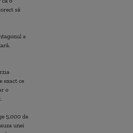
 că o
corect să
entagonul a
ară.
rzia
e exact ce
ar o
.
age 5.000 de
cauza unei