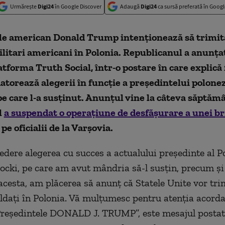
Urmărește
Digi24
în Google Discover
Adaugă
Digi24
ca sursă preferată în Googl
le american Donald Trump intenționează să trimit
litari americani în Polonia. Republicanul a anunța
atforma Truth Social, într-o postare în care explică 
datorează alegerii în funcție a președintelui polone
e care l-a susținut. Anunțul vine la câteva săptăm
l
a suspendat o operațiune de desfășurare a unei br
pe oficialii de la Varșovia.
edere alegerea cu succes a actualului președinte al Po
cki, pe care am avut mândria să-l susțin, precum și 
acesta, am plăcerea să anunț că Statele Unite vor tri
ldați în Polonia. Vă mulțumesc pentru atenția acorda
Președintele DONALD J. TRUMP”, este mesajul postat