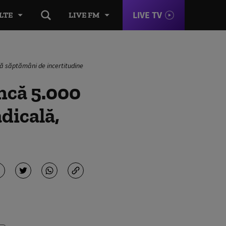
LIVE TV
LTE
LIVE FM
pă săptămâni de incertitudine
ncă 5.000
dicală,