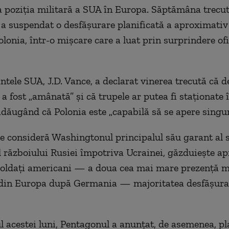
la poziția militară a SUA în Europa. Săptămâna trecut
a suspendat o desfășurare planificată a aproximativ
olonia, într-o mișcare care a luat prin surprindere ofi
ntele SUA, J.D. Vance, a declarat vinerea trecută că 
 a fost „amânată” și că trupele ar putea fi staționate 
adăugând că Polonia este „capabilă să se apere singur
re consideră Washingtonul principalul său garant al s
l războiului Rusiei împotriva Ucrainei, găzduiește a
oldați americani — a doua cea mai mare prezență mi
din Europa după Germania — majoritatea desfășuraț
l acestei luni, Pentagonul a anunțat, de asemenea, pl