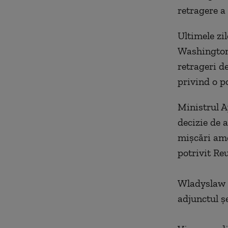
retragere a
Ultimele zil
Washingtonu
retrageri d
privind o p
Ministrul A
decizie de 
mişcări ame
potrivit Reu
Wladyslaw K
adjunctul ş