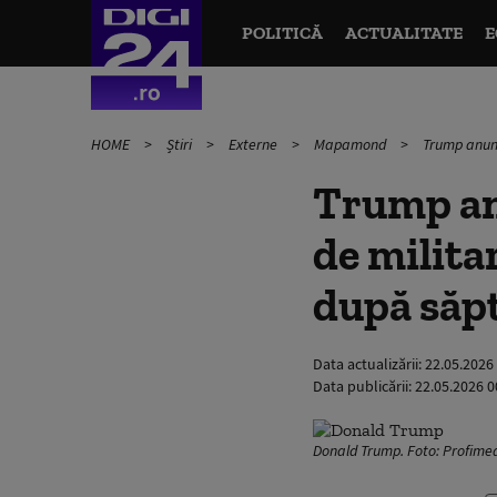
POLITICĂ
ACTUALITATE
E
HOME
Știri
Externe
Mapamond
Trump anunț
Trump anu
de milita
după săp
Data actualizării:
22.05.2026
Data publicării:
22.05.2026 0
Donald Trump. Foto: Profime