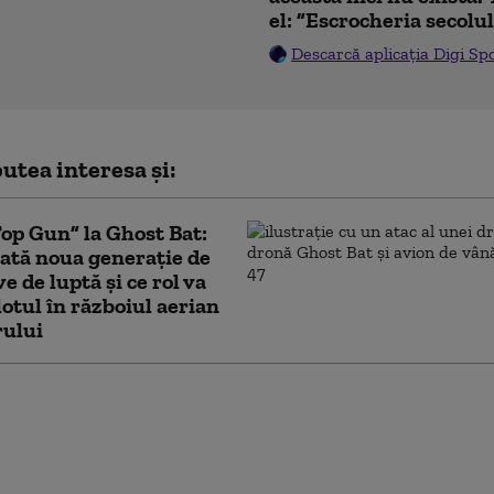
el: ”Escrocheria secolu
Descarcă aplicația Digi Sp
utea interesa și:
Top Gun” la Ghost Bat:
ată noua generație de
e de luptă și ce rol va
lotul în războiul aerian
rului
ră Columbiei un miliard de dolari
n prima zi de mandat a noului
nte. Ce promite „Tigrul”, aliatul lui