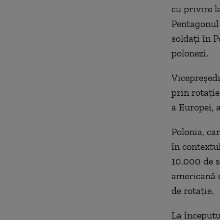
cu privire 
Pentagonul 
soldați în P
polonezi.
Vicepreședi
prin rotație
a Europei, 
Polonia, ca
în contextu
10.000 de s
americană 
de rotație.
La începutu