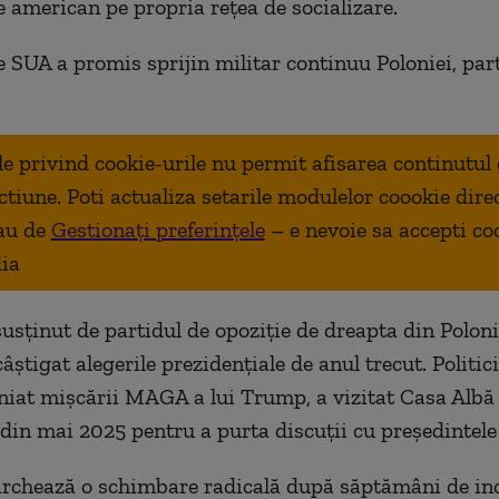
e american pe propria rețea de socializare.
e SUA a promis sprijin militar continuu Poloniei, par
ale privind cookie-urile nu permit afisarea continutul
ctiune. Poti actualiza setarile modulelor coookie dire
au de
Gestionați preferințele
– e nevoie sa accepti co
ia
usținut de partidul de opoziție de dreapta din Poloni
 câștigat alegerile prezidențiale de anul trecut. Politic
iniat mișcării MAGA a lui Trump, a vizitat Casa Albă
 din mai 2025 pentru a purta discuții cu președintel
rchează o schimbare radicală după săptămâni de inc