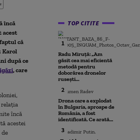
e
TOP CITITE
ă încă
t acest
faptul că
1
z Karol
Radu Miruță: „Am
âni după ce
găsit cea mai eficientă
metodă pentru
igăzi
, care
doborârea dronelor
rusești...
2
loniei,
Drona care a explodat
relația
în Bulgaria, aproape de
România, a fost
mite încă
identificată. Ce arată...
tă acestei
3
 de