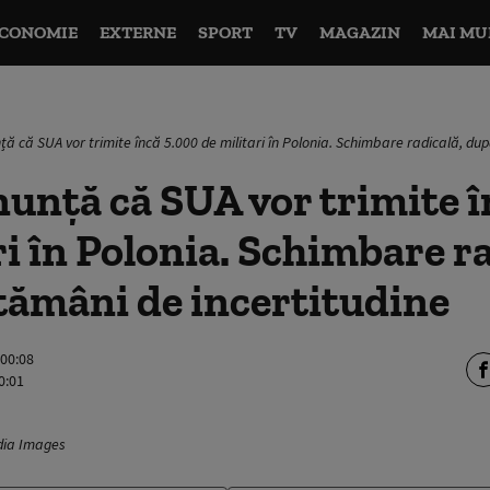
CONOMIE
EXTERNE
SPORT
TV
MAGAZIN
MAI MU
ă că SUA vor trimite încă 5.000 de militari în Polonia. Schimbare radicală, du
nță că SUA vor trimite î
ri în Polonia. Schimbare ra
tămâni de incertitudine
 00:08
0:01
dia Images