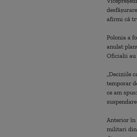
Vicepreşedi
desfăşurare 
afirmi că t
Polonia a fo
anulat plan
Oficialii au
„Deciziile c
temporar de
ce am spus:
suspendare 
Anterior în
militari di