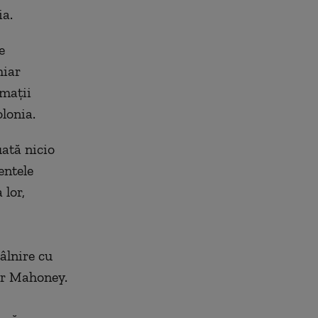
ia.
e
hiar
rmații
lonia.
uată nicio
entele
lor,
âlnire cu
er Mahoney.