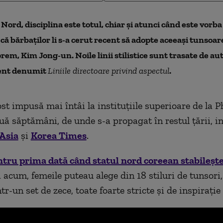
Nord, disciplina este totul, chiar şi atunci când este vorba
 că bărbaţilor li s-a cerut recent să adopte aceeaşi tunsoare
rem, Kim Jong-un. Noile linii stilistice sunt trasate de aut
ent denumit
Liniile directoare privind aspectul
.
st impusă mai întâi la instituţiile superioare de la P
ă săptămâni, de unde s-a propagat în restul ţării, 
 Asia
şi
Korea Times
.
tru prima dată când statul nord coreean stabileşte
 acum, femeile puteau alege din 18 stiluri de tunsori,
tr-un set de zece, toate foarte stricte şi de inspiraţie