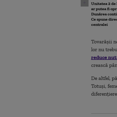
Unitatea 2 de
ar putea fi op
Dunărea conti
Ce spune dire
centralei
Tovarăşii no
lor nu treb
reduce nutr
crească pân
De altfel, p
Totuşi, feme
diferenţiere