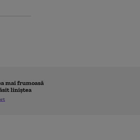
"cea mai frumoasă
ăsit liniștea
ort