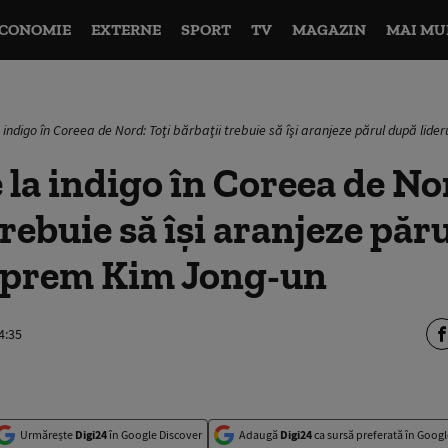
CONOMIE
EXTERNE
SPORT
TV
MAGAZIN
MAI MU
 indigo în Coreea de Nord: Toţi bărbaţii trebuie să îşi aranjeze părul după lid
la indigo în Coreea de No
trebuie să îşi aranjeze păr
suprem Kim Jong-un
4:35
Urmărește
Digi24
în Google Discover
Adaugă
Digi24
ca sursă preferată în Googl