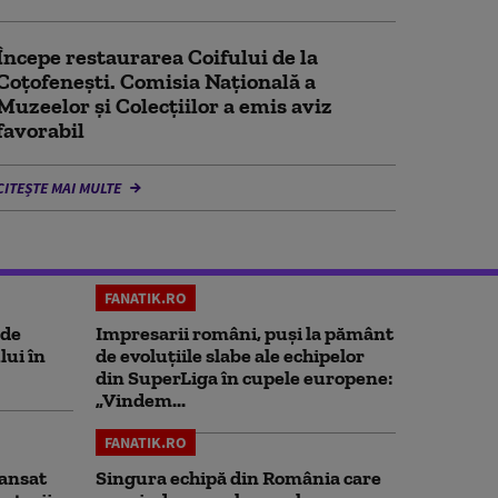
Începe restaurarea Coifului de la
Coțofenești. Comisia Naţională a
Muzeelor şi Colecţiilor a emis aviz
favorabil
CITEȘTE MAI MULTE
FANATIK.RO
 de
Impresarii români, puși la pământ
lui în
de evoluțiile slabe ale echipelor
din SuperLiga în cupele europene:
„Vindem...
FANATIK.RO
ansat
Singura echipă din România care