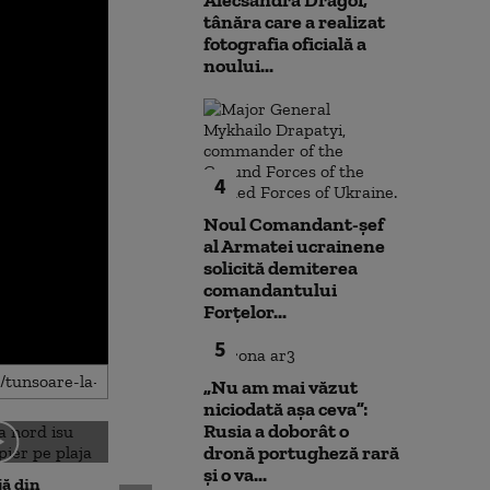
Alecsandra Drăgoi,
tânăra care a realizat
fotografia oficială a
noului...
4
Noul Comandant-șef
al Armatei ucrainene
solicită demiterea
comandantului
Forțelor...
5
„Nu am mai văzut
niciodată așa ceva”:
Rusia a doborât o
dronă portugheză rară
Amenzi pentru cei care
și o va...
jă din
deranjează călătorii în