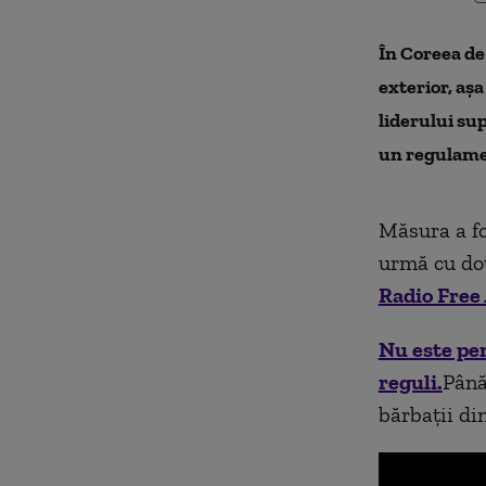
În Coreea de 
exterior, aşa
liderului sup
un regulam
Măsura a fo
urmă cu dou
Radio Free
Nu este pen
reguli.
Până
bărbaţii din