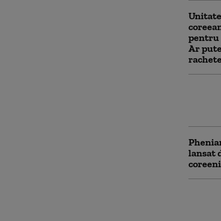
Unitate
coreean
pentru 
Ar pute
rachete
„Se va 
ameninț
crimina
Phenia
lansat 
coreeni
Coreea 
pregăti
aproviz