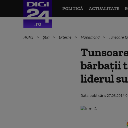
POLITICĂ
ACTUALITATE
E
HOME
Știri
Externe
Mapamond
Tunsoare la
Tunsoare 
bărbaţii 
liderul 
Data publicării:
27.03.2014 0