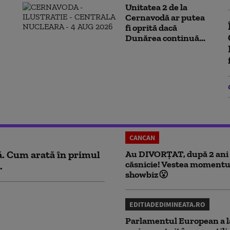
Unitatea 2 de la
Cernavodă ar putea
fi oprită dacă
Dunărea continuă...
CANCAN
ă. Cum arată în primul
Au DIVORȚAT, după 2 ani
căsnicie! Vestea momentu
.
showbiz😮
EDITIADEDIMINEATA.RO
Parlamentul European a l