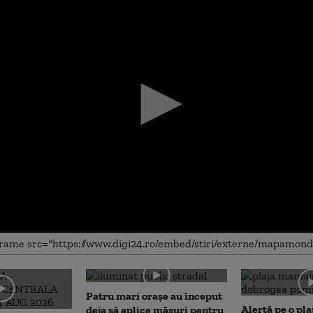
me
Patru mari orașe au început
Alertă pe o pla
deja să aplice măsuri pentru