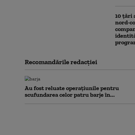
10 țări 
nord-co
compani
identit
progra
Recomandările redacţiei
Au fost reluate operațiunile pentru
scufundarea celor patru barje în...