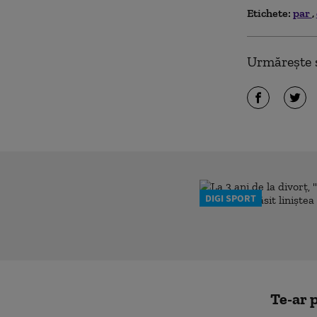
Etichete:
par
Urmărește ș
DIGI SPORT
Te-ar p