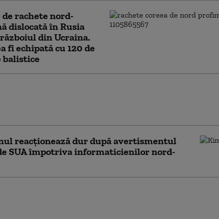
 de rachete nord-
ă dislocată în Rusia
războiul din Ucraina.
a fi echipată cu 120 de
 balistice
întâmpla ceva neplăcut”. Coreea de Nord
ă încă o țară, pe care o numește „stat
l de război”.
nul reacționează dur după avertismentul
de SUA împotriva informaticienilor nord-
de Nord acuză NATO că își extinde
rile de război prin planul privind rețeaua de
ionare cu combustibil