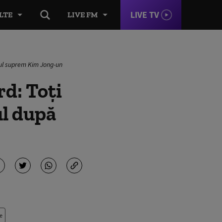
LIVE TV
LTE
LIVE FM
erul suprem Kim Jong-un
rd: Toţi
ul după
e