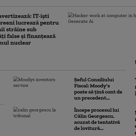
avertizează: IT-iști
reeni lucrează pentru
i străine sub
ăţi false și finanțează
mul nuclear
Șeful Consiliului
Fiscal: Moody's
poate să țină cont de
un precedent...
Începe procesul lui
Călin Georgescu,
acuzat de tentativă
de lovitură...