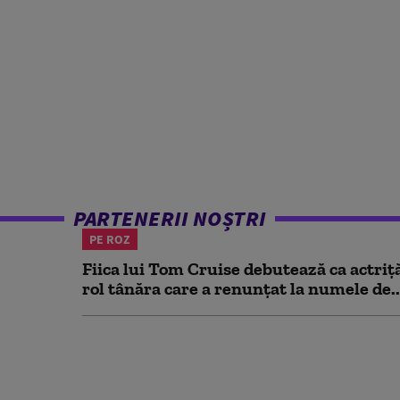
PARTENERII NOȘTRI
PE ROZ
Fiica lui Tom Cruise debutează ca actriț
rol tânăra care a renunțat la numele de..