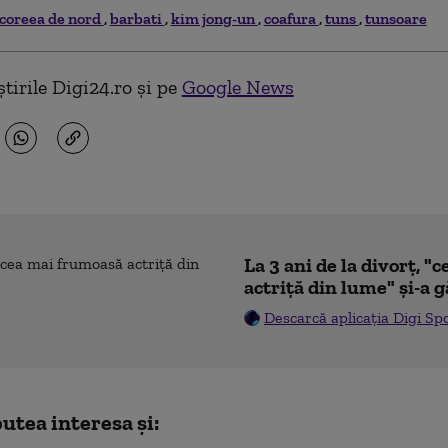
coreea de nord
barbati
kim jong-un
coafura
tuns
tunsoare
tirile Digi24.ro și pe
Google News
La 3 ani de la divorț, 
actriță din lume" și-a g
Descarcă aplicația Digi Sp
utea interesa și: