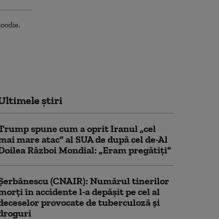
Ultimele știri
Trump spune cum a oprit Iranul „cel
mai mare atac” al SUA de după cel de-Al
Doilea Război Mondial: „Eram pregătiți”
Şerbănescu (CNAIR): Numărul tinerilor
morţi în accidente l-a depăşit pe cel al
deceselor provocate de tuberculoză şi
droguri