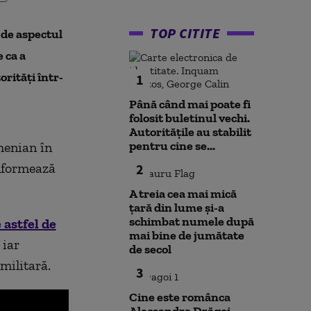
TOP CITITE
 de aspectul
 ca a
orităţi într-
1
Până când mai poate fi
folosit buletinul vechi.
Autoritățile au stabilit
pentru cine se...
henian în
informează
2
A treia cea mai mică
țară din lume și-a
schimbat numele după
 astfel de
mai bine de jumătate
 iar
de secol
 militară.
3
Cine este românca