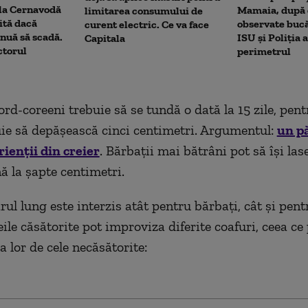
 la Cernavodă
Mamaia, după c
limitarea consumului de
rită dacă
observate bucă
curent electric. Ce va face
nuă să scadă.
ISU și Poliția 
Capitala
ctorul
perimetrul
rd-coreeni trebuie să se tundă o dată la 15 zile, pent
uie să depăşească cinci centimetri. Argumentul:
un p
ienţii din creier
. Bărbaţii mai bătrâni pot să îşi las
ă la şapte centimetri.
ărul lung este interzis atât pentru bărbaţi, cât şi pent
ile căsătorite pot improviza diferite coafuri, ceea ce
a lor de cele necăsătorite: