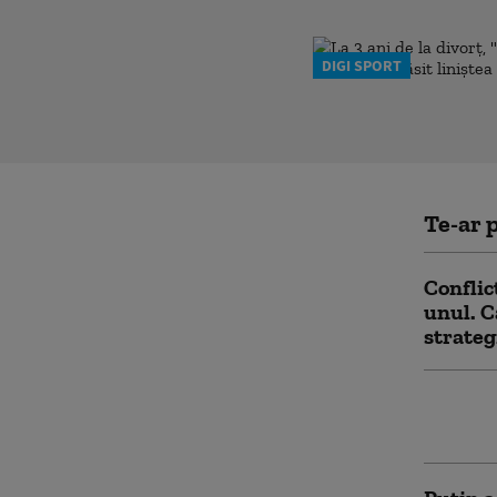
DIGI SPORT
Te-ar p
Conflic
unul. C
strateg
Papa Le
vizita 