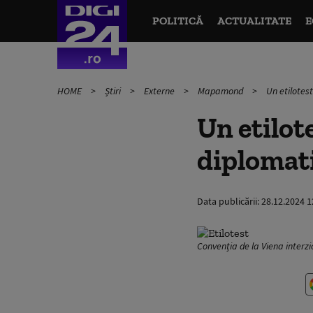
POLITICĂ
ACTUALITATE
E
HOME
Știri
Externe
Mapamond
Un etilotest
Un etilot
diplomati
Data publicării:
28.12.2024 1
Convenția de la Viena interzi