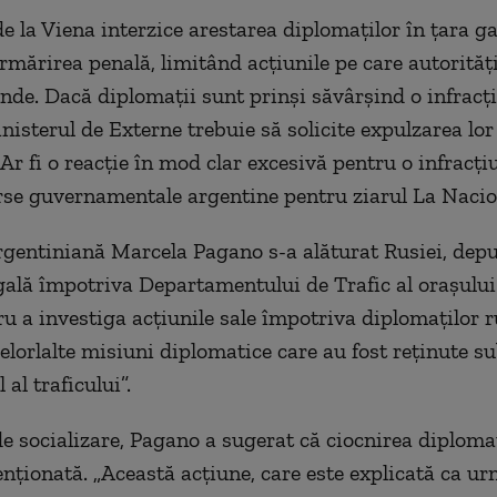
e la Viena interzice arestarea diplomaților în țara ga
rmărirea penală,
limitând acțiunile pe care autoritățil
inde. Dacă diplomații sunt prinși săvârșind o infrac
inisterul de Externe trebuie să solicite expulzarea lo
Ar fi o reacție în mod clar excesivă pentru o infracți
rse guvernamentale argentine pentru ziarul
La Naci
rgentiniană
Marcela
Pagano s-a alăturat Rusiei, dep
gală împotriva Departamentului de Trafic al orașulu
ru a investiga acțiunile sale împotriva diplomaților r
elorlalte misiuni diplomatice care au fost reținute su
 al traficului”.
de socializare, Pagano a sugerat că ciocnirea diplomat
tenționată. „Această acțiune, care este explicată ca u