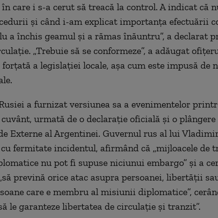
în care i s-a cerut să treacă la control. A indicat că 
edurii și când i-am explicat importanța efectuării co
lu a
închis
geamul și a rămas înăuntru”, a declarat p
rculație. „Trebuie să se conformeze”, a adăugat ofițer
 forțată a legislației locale, așa cum este impusă de 
le.
siei a furnizat versiunea sa a evenimentelor print
cuvânt, urmată de o declarație oficială și o plângere o
de Externe al Argentinei. Guvernul rus al lui Vladimi
u fermitate incidentul, afirmând că „mijloacele de t
plomatice
nu pot fi supuse niciunui embargo” și a ce
„să prevină orice atac asupra persoanei, libertății sa
rsoane
care e
membru al misiunii diplomatice”, cerând
să le garanteze libertatea de circulație și tranzit”.