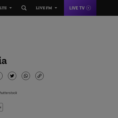
LIVE TV
LTE
LIVE FM
ia
Shutterstock
e