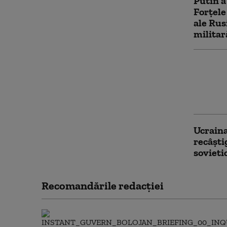
Putin a
Forțele
ale Rus
militar
Lipsa r
oportun
dinamic
a Kievu
Ucraina
recâști
sovieti
Recomandările redacţiei