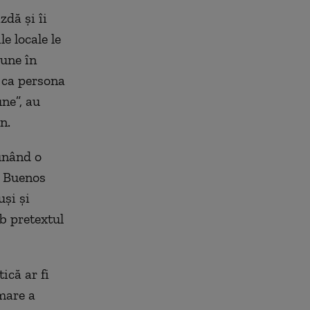
zdă și îi
e locale le
țiune
în
r ca persona
une”, au
on
.
unând o
i Buenos
uși și
b pretextul
ică ar fi
rmare a