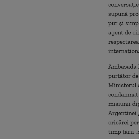
conversație 
supună proc
pur și simp
agent de ci
respectarea
internaționa
Ambasada Ru
purtător de 
Ministerul 
condamnat c
misiunii
di
Argentinei 
oricărei pe
timp țării „