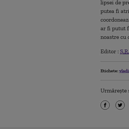
lipsei de pr
putea fi atr
coordonează
ar fi putut 
noastre cu o
Editor :
Ș.R.
Etichete:
vlad
Urmărește ș