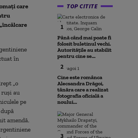
TOP CITITE
lomați care
ntru
 „încălcare
1
Până când mai poate fi
folosit buletinul vechi.
rgentiniene
Autoritățile au stabilit
pentru cine se...
ctuat în
2
Cine este românca
rept „o
Alecsandra Drăgoi,
tânăra care a realizat
 ruși au
fotografia oficială a
hiculele pe
noului...
t după
imit amendă.
argentiniene
3