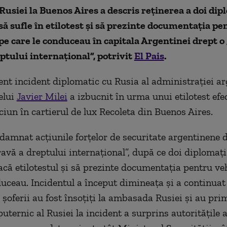
siei la Buenos Aires a descris reținerea a doi dip
să sufle în etilotest și să prezinte documentația pe
pe care le conduceau în capitala Argentinei drept o
ptului internațional”, potrivit
El Pais
.
ent incident diplomatic cu Rusia al administrației a
elui
Javier Milei
a izbucnit în urma unui etilotest efe
ciun în cartierul de lux Recoleta din Buenos Aires.
damnat acțiunile forțelor de securitate argentinene d
ravă a dreptului internațional”, după ce doi diplomați
facă etilotestul și să prezinte documentația pentru ve
duceau. Incidentul a început dimineața și a continua
 șoferii au fost însoțiți la ambasada Rusiei și au pr
uternic al Rusiei la incident a surprins autoritățile 