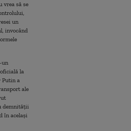
nu vrea să se
ntrolului,
resei un
ul, invocând
normele
r-un
ficială la
r Putin a
ransport ale
rut
u demnității
 în același