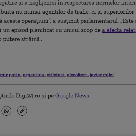
egătire și a neglijenței în respectarea normelor intern
ibuită nu numai agenților de trafic, ci și superiorilor
 aceste operațiuni”, a susținut
parlamentarul
. „Este
fi un episod planificat cu unicul scop de
a afecta relați
 putere străină”.
imir putin
argentina
etilotest
alcooltest
javier milei
tirile Digi24.ro și pe
Google News