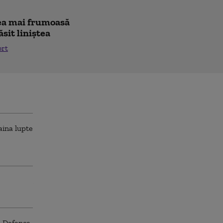
"cea mai frumoasă
ăsit liniștea
ort