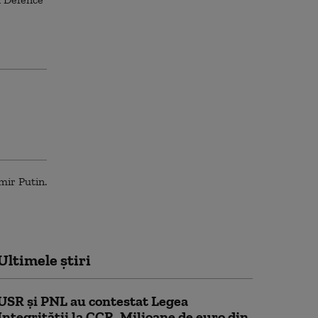
Ultimele știri
USR și PNL au contestat Legea
Integrității la CCR. Milioane de euro din