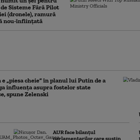
 numit un șef pentru
 de Sisteme Fără Pilot
iei (dronele), ramură
ă nou-înființată
achetelor Patriot, fereastră de
itate pentru Putin de a inversa
a războiului. Care este marea problemă
lui
 e „piesa cheie” în planul lui Putin de a
ga influenţa asupra fostelor state
ce, spune Zelenski
AUR face bilanțul
parlamentarilor care susțin