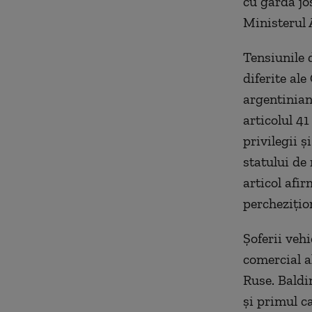
cu garda jos
Ministerul 
Tensiunile 
diferite ale
argentinian,
articolul 41
privilegii ș
statului de
articol afi
perchezițio
Șoferii vehi
comercial a
Ruse. Baldi
şi primul ca