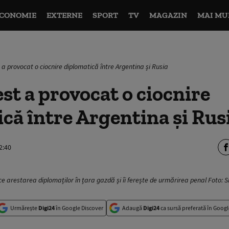
CONOMIE
EXTERNE
SPORT
TV
MAGAZIN
MAI MU
 a provocat o ciocnire diplomatică între Argentina și Rusia
est a provocat o ciocnire
că între Argentina și Rus
2:40
ce arestarea diplomaților în țara gazdă și îi ferește de urmărirea penal Foto: 
Urmărește
Digi24
în Google Discover
Adaugă
Digi24
ca sursă preferată în Googl