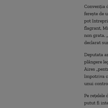
Convenția d
ferește de
u
pot întrepr
flagrant
, M
non grata. „
declarat su
Deputat
a a
plângere le
Aires „pent
împotriva c
unui control
Pe rețelele 
putut fi in