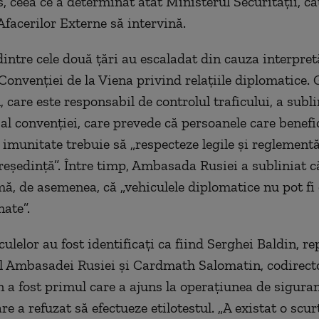
, ceea ce a determinat atât Ministerul Securității, câ
Afacerilor Externe să intervină.
dintre cele două țări au escaladat din cauza interpret
 Convenției de la Viena privind relațiile diplomatice.
 care este responsabil de controlul traficului, a subli
 al convenției, care prevede că persoanele care benefi
i imunitate trebuie să „respecteze legile și reglementă
 reședință”. Între timp, Ambasada Rusiei a subliniat c
rmă, de asemenea, că „vehiculele diplomatice nu pot fi
nate”.
culelor au fost identificați ca fiind Serghei Baldin, r
l Ambasadei Rusiei și Cardmath Salomatin, codirecto
n a fost primul care a ajuns la operaţiunea de siguran
re a refuzat să efectueze etilotestul. „A existat o scur