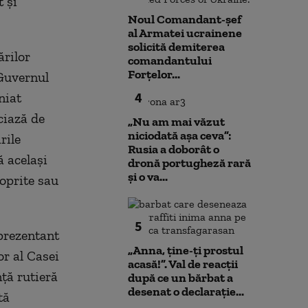
t și
Noul Comandant-șef
al Armatei ucrainene
solicită demiterea
ărilor
comandantului
Forțelor...
 Guvernul
4
niat
ciază de
„Nu am mai văzut
niciodată așa ceva”:
rile
Rusia a doborât o
ă același
dronă portugheză rară
și o va...
 oprite sau
5
eprezentant
„Anna, ţine-ţi prostul
r al Casei
acasă!”. Val de reacții
ţă rutieră
după ce un bărbat a
desenat o declarație...
tă