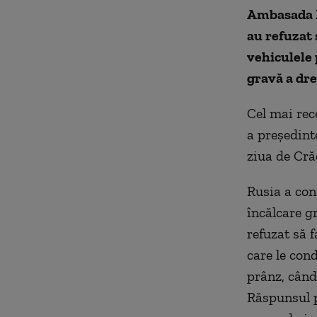
Ambasada Ru
au refuzat 
vehiculele 
gravă a dre
Cel mai rec
a președint
ziua de Cră
Rusia a con
încălcare g
refuzat să 
care le con
prânz, când
Răspunsul p