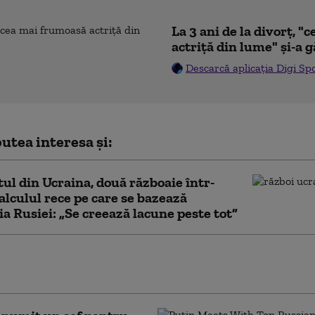
La 3 ani de la divorț, 
actriță din lume" și-a g
Descarcă aplicația Digi Sp
utea interesa și:
tul din Ucraina, două războaie într-
alculul rece pe care se bazează
ia Rusiei: „Se creează lacune peste tot”
on al XIV-lea va merge în America de Sud. Va
Uruguay, Argentina și Peru în noiembrie