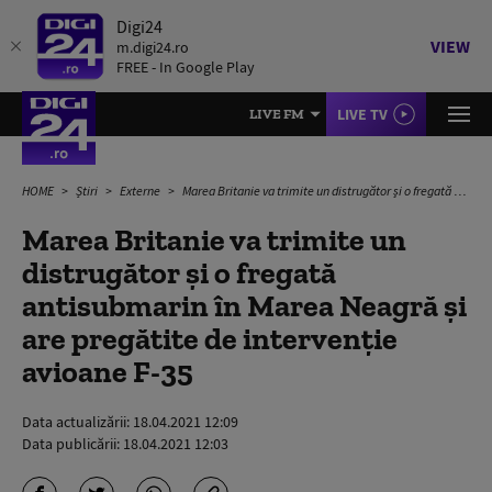
Digi24
VIEW
m.digi24.ro
FREE - In Google Play
LIVE TV
LIVE FM
HOME
Știri
Externe
Marea Britanie va trimite un distrugător şi o fregată antisubmarin în Marea Neagră şi are pregătite de intervenţie avioane F-35
Marea Britanie va trimite un
distrugător şi o fregată
antisubmarin în Marea Neagră şi
are pregătite de intervenţie
avioane F-35
Data actualizării:
18.04.2021 12:09
Data publicării:
18.04.2021 12:03