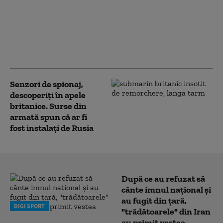
Marina britanică a
detectat nave rusești
în apele sale teritoriale
pentru a doua oară în
luna mai
Senzori de spionaj,
descoperiți în apele
britanice. Surse din
armată spun că ar fi
fost instalați de Rusia
După ce au refuzat să
cânte imnul naţional şi
au fugit din ţară,
DIGI SPORT
"trădătoarele" din Iran
au primit vestea