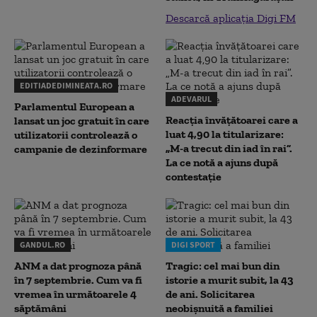
Descarcă aplicația Digi FM
EDITIADEDIMINEATA.RO
ADEVARUL
Parlamentul European a
Reacția învățătoarei care a
lansat un joc gratuit în care
luat 4,90 la titularizare:
utilizatorii controlează o
„M-a trecut din iad în rai”.
campanie de dezinformare
La ce notă a ajuns după
contestație
GANDUL.RO
DIGI SPORT
ANM a dat prognoza până
Tragic: cel mai bun din
în 7 septembrie. Cum va fi
istorie a murit subit, la 43
vremea în următoarele 4
de ani. Solicitarea
săptămâni
neobișnuită a familiei