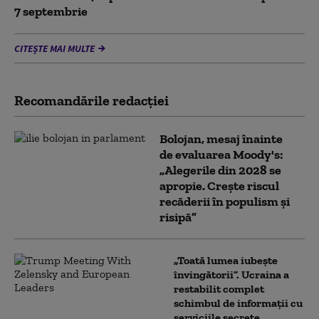
7 septembrie
CITEȘTE MAI MULTE
Recomandările redacţiei
Bolojan, mesaj înainte
de evaluarea Moody's:
„Alegerile din 2028 se
apropie. Crește riscul
recăderii în populism și
risipă”
„Toată lumea iubește
învingătorii”. Ucraina a
restabilit complet
schimbul de informații cu
serviciile secrete