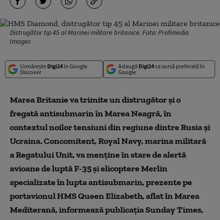
Distrugător tip 45 al Marinei militare britanice. Foto: Profimedia
Images
Urmărește
Digi24
în Google
Adaugă
Digi24
ca sursă preferată în
Discover
Google
Marea Britanie va trimite un distrugător şi o
fregată antisubmarin în Marea Neagră, în
contextul noilor tensiuni din regiune dintre Rusia şi
Ucraina. Concomitent, Royal Navy, marina militară
a Regatului Unit, va menţine în stare de alertă
avioane de luptă F-35 şi elicoptere Merlin
specializate în lupta antisubmarin, prezente pe
portavionul HMS Queen Elizabeth, aflat în Marea
Mediterană, informează publicaţia Sunday Times,