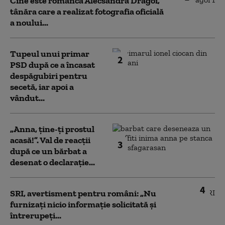
Cine este românca Alecsandra Drăgoi,
tânăra care a realizat fotografia oficială
a noului...
Tupeul unui primar
2
PSD după ce a încasat
despăgubiri pentru
secetă, iar apoi a
vândut...
„Anna, ţine-ţi prostul
acasă!”. Val de reacții
3
după ce un bărbat a
desenat o declarație...
4
SRI, avertisment pentru români: „Nu
furnizați nicio informație solicitată și
întrerupeți...