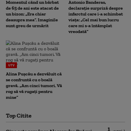
Momentul când un bărbat
Antonio Banderas,
de 65 de ani este atacat de
declarație surpriză despre
un bizon: „Era chiar
infarctul care i-a schimbat
deasupra mea”. Imaginile
viața: „Cel mai bun lucru
sunt greu de urmărit
care mi s-a întâmplat
vreodată”
UTV
Alina Pușcău a dezvăluit că
se confruntă cu o boală
gravă. „Am cinci tumori. Vă
rog să vă rugați pentru
mine”
Top Citite
1