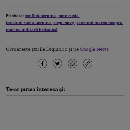
Etichete:
conflict ucraina
nato rusia
tensiuni rusia-ucraina
royal navy
tensiuni marea neagra
marina militară britanică
Urmărește știrile Digi24.ro și pe
Google News
Te-ar putea interesa și:
Trei militari din Royal
Navy au murit într-un
accident de elicopter, în
Marea Britanie: „Un şoc