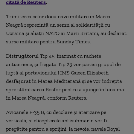
citată de Reuters
.
Trimiterea celor două nave militare în Marea
Neagră reprezintă un semn al solidarităţii cu
Ucraina şi aliaţii NATO ai Marii Britanii, au declarat
surse militare pentru Sunday Times.
Distrugătorul Tip 45, înarmat cu rachete
antiaeriene, şi fregata Tip 23 vor părăsi grupul de
luptă al portavionului HMS Queen Elizabeth
desfăşurat în Marea Mediterană şi se vor îndrepta
spre stâmtoarea Bosfor pentru a ajunge în luna mai
în Marea Neagră, conform Reuters.
Avioanele F-35 B, cu decolare şi aterizare pe
verticală, şi elicopterele antisubmarin vor fi
pregătite pentru a sprijini, la nevoie, navele Royal