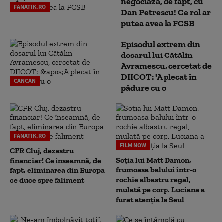
negociază, de fapt, cu
FANATIK.RO
Dan Petrescu! Ce rol ar
putea avea la FCSB
Episodul extrem din
dosarul lui Cătălin
Avramescu, cercetat de
DIICOT: 'A plecat în
CANCAN
pădure cu o
FANATIK.RO
FILM NOW
CFR Cluj, dezastru
Soția lui Matt Damon,
financiar! Ce înseamnă, de
frumoasa balului într-o
fapt, eliminarea din Europa
rochie albastru regal,
ce duce spre faliment
mulată pe corp. Luciana a
furat atenția la Seul