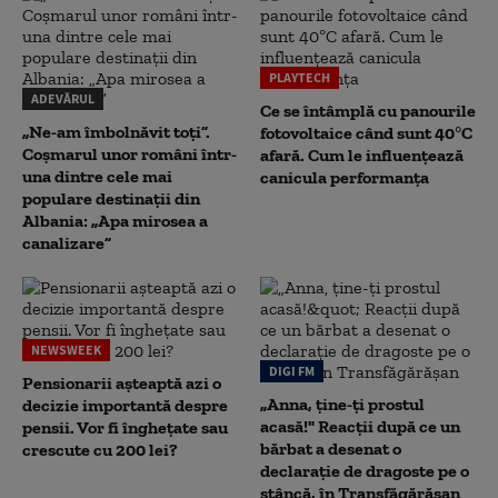
PLAYTECH
ADEVĂRUL
Ce se întâmplă cu panourile
„Ne-am îmbolnăvit toți”.
fotovoltaice când sunt 40°C
Coșmarul unor români într-
afară. Cum le influențează
una dintre cele mai
canicula performanța
populare destinații din
Albania: „Apa mirosea a
canalizare”
NEWSWEEK
DIGI FM
Pensionarii așteaptă azi o
„Anna, ţine-ţi prostul
decizie importantă despre
acasă!" Reacţii după ce un
pensii. Vor fi înghețate sau
bărbat a desenat o
crescute cu 200 lei?
declaraţie de dragoste pe o
stâncă, în Transfăgărăşan