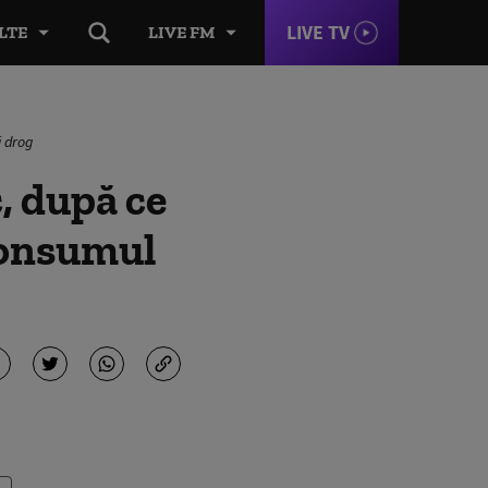
LIVE TV
LTE
LIVE FM
i drog
, după ce
consumul