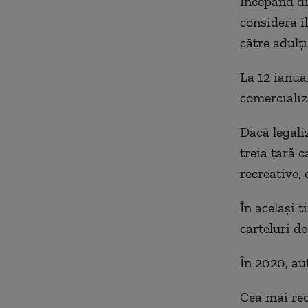
Începând di
considera il
către adulţi
La 12 ianua
comercializ
Dacă legali
treia ţară c
recreative,
În acelaşi 
carteluri de
În 2020, au
Cea mai rec