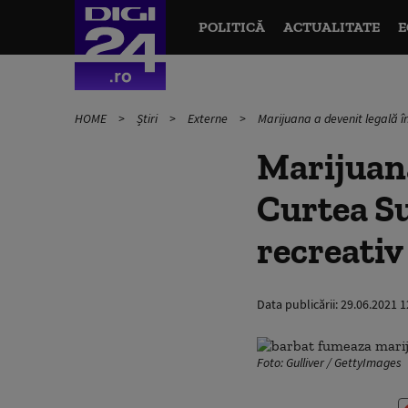
POLITICĂ
ACTUALITATE
E
HOME
Știri
Externe
Marijuana a devenit legală î
Marijuana
Curtea S
recreativ
Data publicării:
29.06.2021 1
Foto: Gulliver / GettyImages