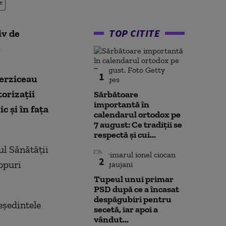
e
TOP CITITE
iv de
e
1
terziceau
torizații
Sărbătoare
importantă în
 și în fața
calendarul ortodox pe
7 august: Ce tradiții se
respectă și cui...
ul Sănătăţii
2
opuri
Tupeul unui primar
PSD după ce a încasat
despăgubiri pentru
reşedintele
secetă, iar apoi a
vândut...