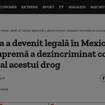
CONOMIE
EXTERNE
SPORT
TV
MAGAZIN
MAI MU
n Mexic, după ce Curtea Supremă a dezincriminat consumul recreativ al acestu
 a devenit legală în Mexic
upremă a dezincriminat 
 al acestui drog
2:47