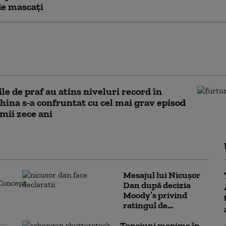
de mascați
e drogat a avut nevoie de intervenția salvatorilor
a fi coborât de pe cel mai înalt vârf muntos din
 Ce mâncase
le de praf au atins niveluri record în
hina s-a confruntat cu cel mai grav episod
imii zece ani
Mesajul lui Nicușor
Dan după decizia
Moody’s privind
ratingul de...
Tensiuni maxime în