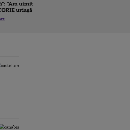
ă”: ”Am uimit
TORIE uriașă
ort