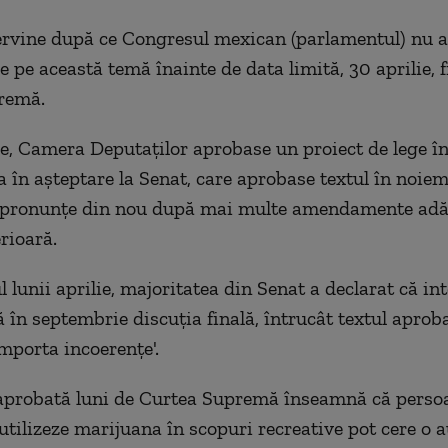
ervine după ce Congresul mexican (parlamentul) nu a
e pe această temă înainte de data limită, 30 aprilie, 
remă.
e, Camera Deputaţilor aprobase un proiect de lege în
a în aşteptare la Senat, care aprobase textul în noiem
 pronunţe din nou după mai multe amendamente adă
rioară.
 lunii aprilie, majoritatea din Senat a declarat că in
în septembrie discuţia finală, întrucât textul aprob
porta incoerenţe'.
aprobată luni de Curtea Supremă înseamnă că persoa
utilizeze marijuana în scopuri recreative pot cere o a