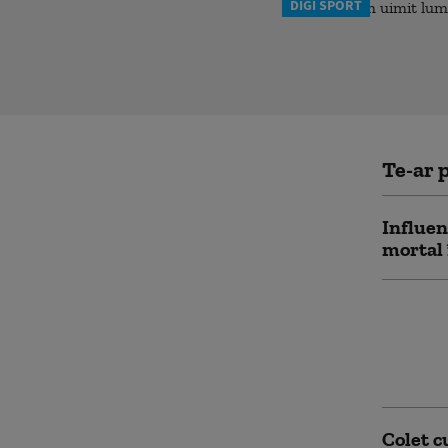
DIGI SPORT
Te-ar p
Influen
mortal 
Cea mai
Mexic 
admiter
au luat
Colet c