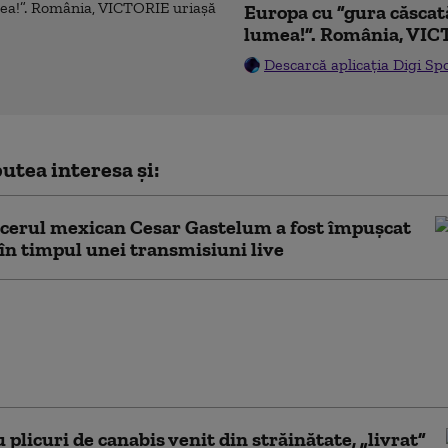
Europa cu ”gura căscat
lumea!”. România, VIC
Descarcă aplicația Digi Sp
utea interesa și:
cerul mexican Cesar Gastelum a fost împuşcat
în timpul unei transmisiuni live
 mare universitate din
repetă examenul de
e pentru că studenţii
 note prea mari
u plicuri de canabis venit din străinătate, „livrat”