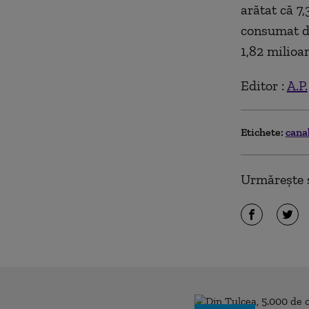
arătat că 7,
consumat de
1,82 milioa
Editor :
A.P.
Etichete:
cana
Urmărește ș