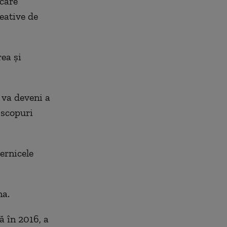
 care
reative de
ea şi
 va deveni a
 scopuri
ernicele
na.
ă în 2016, a