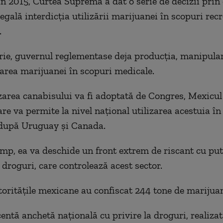
n 2015, Curtea Supremă a dat o serie de decizii prin
egală interdicţia utilizării marijuanei în scopuri rec
.
rie, guvernul reglementase deja producţia, manipular
area marijuanei în scopuri medicale.
zarea canabisului va fi adoptată de Congres, Mexicul
are va permite la nivel naţional utilizarea acestuia în
 după Uruguay şi Canada.
timp, ea va deschide un front extrem de riscant cu put
 droguri, care controlează acest sector.
torităţile mexicane au confiscat 244 tone de marijua
entă anchetă naţională cu privire la droguri, realizat