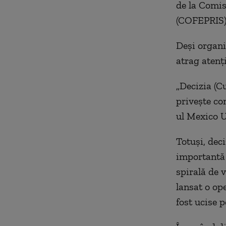
de la Comis
(COFEPRIS) 
Deşi organiz
atrag atenţ
„Decizia (Cu
priveşte co
ul Mexico U
Totuşi, deci
importantă 
spirală de 
lansat o op
fost ucise 