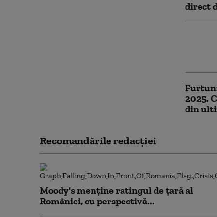
direct 
Un câin
pentru 
Scoția.
Furtuni
2025. C
din ult
Recomandările redacţiei
Moody's menține ratingul de țară al
României, cu perspectivă...