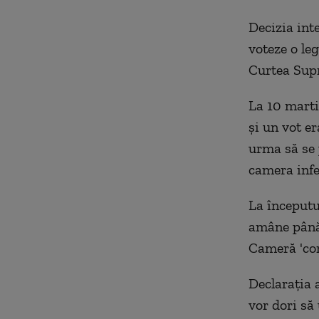
Decizia int
voteze o leg
Curtea Sup
La 10 marti
şi un vot er
urma să se
camera infe
La începutul
amâne până 
Cameră 'com
Declaraţia 
vor dori să 