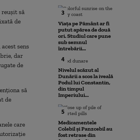
 reuşit să
3
fixată de
Viața pe Pământ ar fi
putut apărea de două
ori. Studiul care pune
sub semnul
 acest sens
întrebării...
brie, dar
4
ugate de
Nivelul scăzut al
Dunării a scos la iveală
Podul lui Constantin,
din timpul
tenţiona să
Imperiului...
at de
5
Medicamentele
nele care
Colebil și Panzcebil au
utorizaţie
fost retrase din