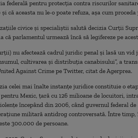
ia federală pentru protecţia contra riscurilor sanitar
şi că aceasta nu le-o poate refuza, aşa cum proceda
aţiile civice şi specialiştii salută decizia Curţii Sup
ia că parlamentul urmează încă să legifereze pe acest
rţii) nu afectează cadrul juridic penal şi lasă un vid j
nsumul, cultivarea şi distribuţia canabisului”, a tr
nited Against Crime pe Twitter, citat de Agerprea.
zia celei mai înalte instanţe juridice constituie o eta
pentru Mexic, ţară cu 126 milioane de locuitori, intra
violenţe începând din 2006, când guvernul federal de 
eraţiune militară antidrog controversată. Între timp,
peste 300.000 de persoane.