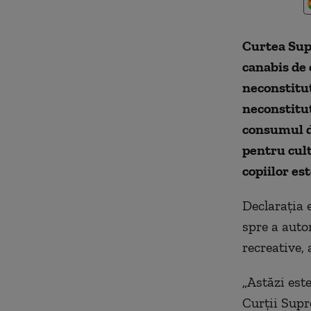
Curtea Sup
canabis de 
neconstituț
neconstituţ
consumul de
pentru cult
copiilor est
Declaraţia 
spre a auto
recreative,
„Astăzi este
Curţii Supr