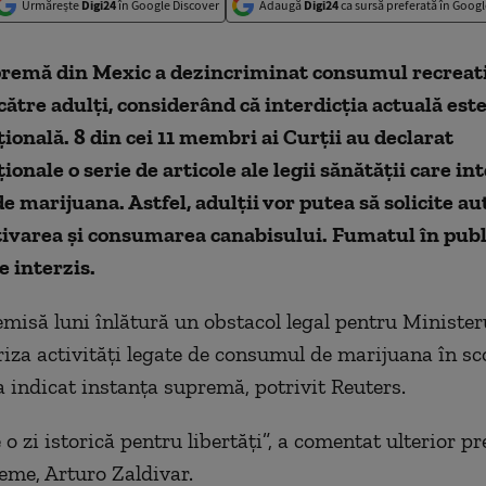
Urmărește
Digi24
în Google Discover
Adaugă
Digi24
ca sursă preferată în Googl
remă din Mexic a dezincriminat consumul recreat
către adulți, considerând că interdicția actuală est
ională. 8 din cei 11 membri ai Curţii au declarat
ionale o serie de articole ale legii sănătăţii care in
 marijuana. Astfel, adulții vor putea să solicite au
ivarea și consumarea canabisului. Fumatul în public
e interzis.
emisă luni înlătură un obstacol legal pentru Minister
riza activităţi legate de consumul de marijuana în sc
 a indicat instanţa supremă, potrivit Reuters.
 o zi istorică pentru libertăţi”, a comentat ulterior p
eme, Arturo Zaldivar.