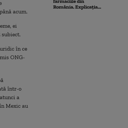
farmaciile din
e
România. Explicația...
 până acum.
reme, ei
 subiect.
uridic în ce
ansmis ONG-
pă
tă într-o
atunci a
 în Mexic au