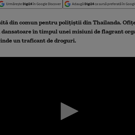
Urmărește
Digi24
în Google Discover
Adaugă
Digi24
ca sursă preferată în Googl
ită din comun pentru polițiștii din Thailanda. Ofițe
 dansatoare în timpul unei misiuni de flagrant org
inde un traficant de droguri.