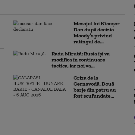
Mesajul lui Nicușor
Dan după decizia
Moody’s privind
ratingul de...
Radu Miruță: Rusia își va
modifica în continuare
tactica, iar noi va...
Criza de la
Cernavodă. Două
barje din patru au
fost scufundate...