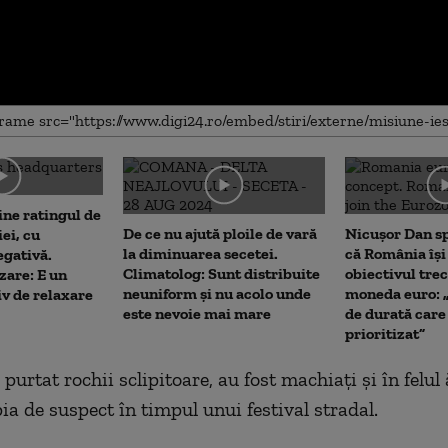
me
ne ratingul de
De ce nu ajută ploile de vară
Nicușor Dan sp
ei, cu
la diminuarea secetei.
că România îș
egativă.
Climatolog: Sunt distribuite
obiectivul trec
are: E un
neuniform și nu acolo unde
moneda euro: 
iv de relaxare
este nevoie mai mare
de durată care
prioritizat”
u purtat rochii sclipitoare, au fost machiați și în felul
ia de suspect în timpul unui festival stradal.