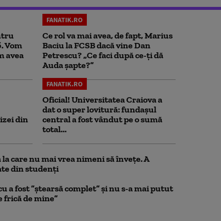
FANATIK.RO
ntru
Ce rol va mai avea, de fapt, Marius
6. Vom
Baciu la FCSB dacă vine Dan
om avea
Petrescu? „Ce faci după ce-ți dă
Auda șapte?”
FANATIK.RO
Oficial! Universitatea Craiova a
dat o super lovitură: fundaşul
izei din
central a fost vândut pe o sumă
total...
la care nu mai vrea nimeni să înveţe. A
te din studenţi
a fost ”ștearsă complet” și nu s-a mai putut
e frică de mine”