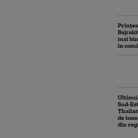
verteb
Prințes
Bajraki
mai bin
în com
Thailan
fără vi
persoan
Ultimul
Sud-Est
Thailan
de tone
din reg