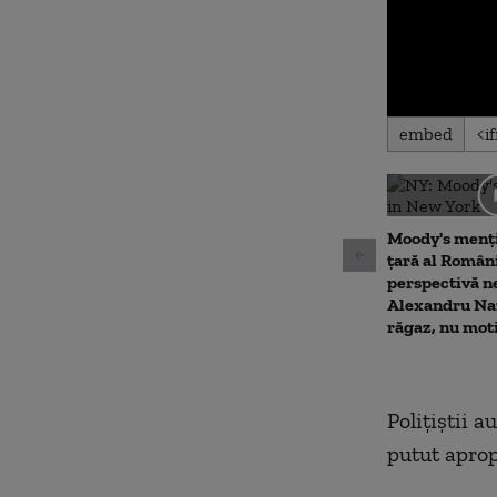
0
embed
seconds
of
0
seconds
Volu
90%
Moody's menți
țară al Români
perspectivă n
Alexandru Naz
răgaz, nu mot
Polițiștii a
putut aprop