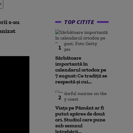
e
TOP CITITE
rii s-au
anizat
1
Sărbătoare
importantă în
calendarul ortodox pe
7 august: Ce tradiții se
respectă și cui...
2
Viața pe Pământ ar fi
putut apărea de două
ori. Studiul care pune
sub semnul
întrebării...