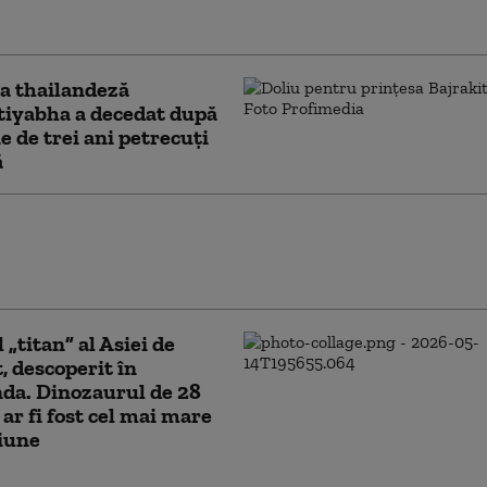
ră
a thailandeză
tiyabha a decedat după
e de trei ani petrecuți
ă
da reduce durata sejururilor turistice
ză: „Sistemul actual a permis anumitor
e să abuzeze de el”
 „titan” al Asiei de
, descoperit în
da. Dinozaurul de 28
 ar fi fost cel mai mare
iune