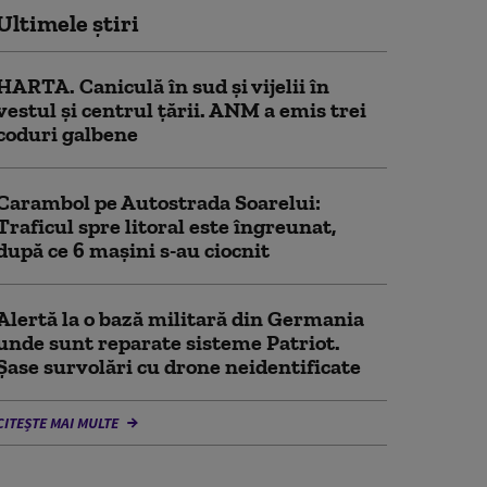
Ultimele știri
HARTA. Caniculă în sud și vijelii în
vestul și centrul țării. ANM a emis trei
coduri galbene
Carambol pe Autostrada Soarelui:
Traficul spre litoral este îngreunat,
după ce 6 mașini s-au ciocnit
Alertă la o bază militară din Germania
unde sunt reparate sisteme Patriot.
Șase survolări cu drone neidentificate
CITEȘTE MAI MULTE