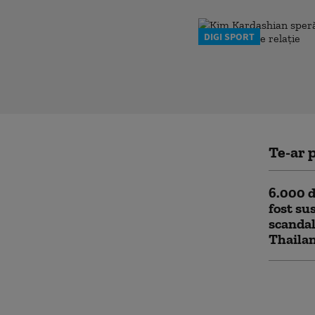
DIGI SPORT
Te-ar p
6.000 d
fost su
scandal
Thaila
O nouă 
uriaș a
pornind