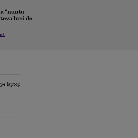
la "nunta
âteva luni de
ort