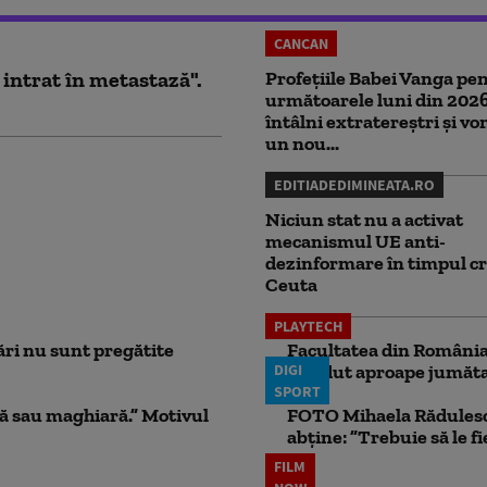
CANCAN
 intrat în metastază".
Profețiile Babei Vanga pe
următoarele luni din 202
întâlni extratereștri și v
un nou...
EDITIADEDIMINEATA.RO
Niciun stat nu a activat
mecanismul UE anti-
dezinformare în timpul cr
Ceuta
PLAYTECH
ri nu sunt pregătite
Facultatea din România 
DIGI
pierdut aproape jumăta
SPORT
ă sau maghiară.” Motivul
FOTO Mihaela Rădulescu 
abține: ”Trebuie să le fi
FILM