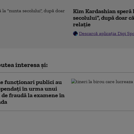
Kim Kardashian speră 
secolului", după doar c
relație
Descarcă aplicația Digi Sp
utea interesa și:
e funcţionari publici au
spendaţi în urma unui
 de fraudă la examene în
nda
specie de dinozaur
 fost descoperită
 de la o singură