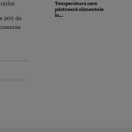
nților.
Temperatura care
păstrează alimentele
în...
te 200 de
accesarea