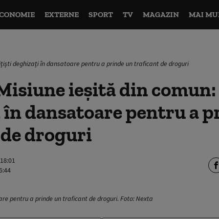
CONOMIE
EXTERNE
SPORT
TV
MAGAZIN
MAI MU
ițiști deghizați în dansatoare pentru a prinde un traficant de droguri
isiune ieșită din comun: 
 în dansatoare pentru a p
 de droguri
 18:01
6:44
oare pentru a prinde un traficant de droguri. Foto: Nexta