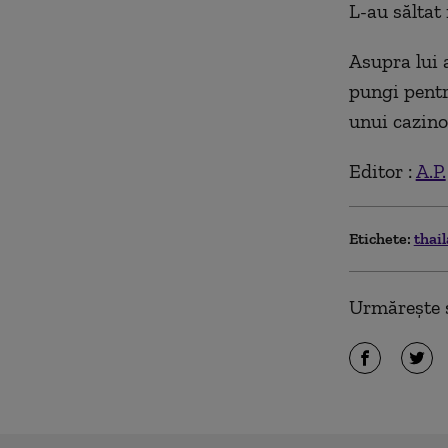
L-au săltat
Asupra lui 
pungi pentr
unui cazino 
Editor :
A.P.
Etichete:
thai
Urmărește ș