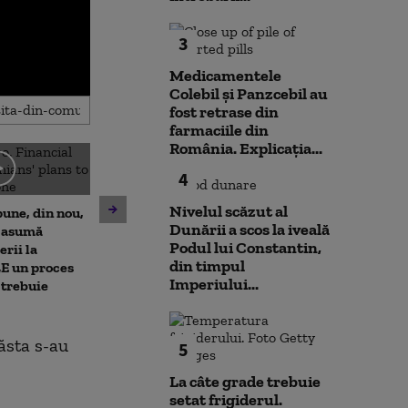
3
Medicamentele
Colebil și Panzcebil au
fost retrase din
farmaciile din
România. Explicația...
4
Emil Boc, primarul Clujului,
Nuclearelectri
prezintă leacul pentru
Nivelul scăzut al
une, din nou,
putem câștiga 
mahmureală după o noapte
Dunării a scos la iveală
i asumă
zile”. Ce se va
de festival: „Uitați de cafea”
Podul lui Constantin,
erii la
reactorul 2 de
din timpul
„E un proces
Imperiului...
 trebuie
 ăsta s-au
5
La câte grade trebuie
setat frigiderul.