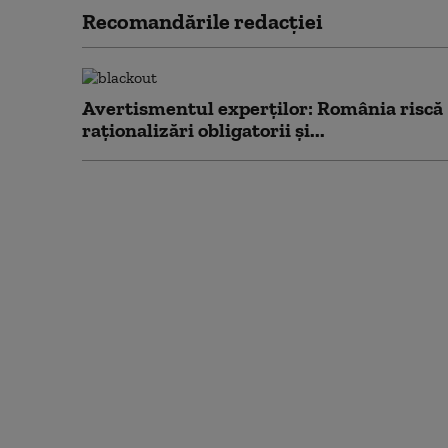
Recomandările redacţiei
Avertismentul experților: România riscă
raționalizări obligatorii și...