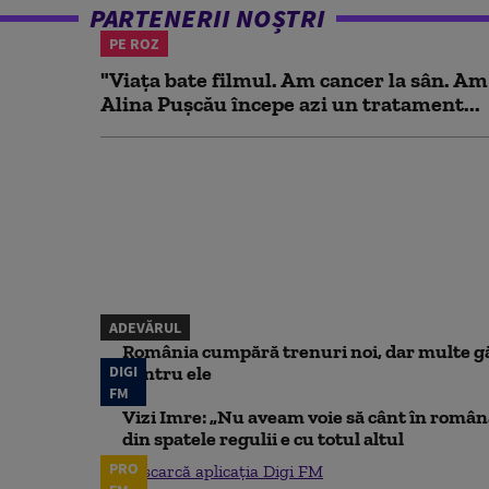
PARTENERII NOȘTRI
PE ROZ
"Viața bate filmul. Am cancer la sân. Am
Alina Pușcău începe azi un tratament...
ADEVĂRUL
România cumpără trenuri noi, dar multe gă
DIGI
pentru ele
FM
Vizi Imre: „Nu aveam voie să cânt în român
din spatele regulii e cu totul altul
PRO
Descarcă aplicația Digi FM