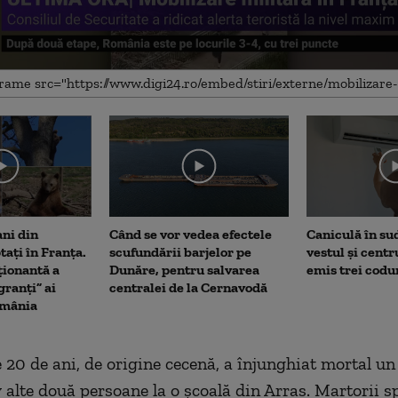
me
ani din
Când se vor vedea efectele
Caniculă în sud 
tați în Franța.
scufundării barjelor pe
vestul și centr
ionantă a
Dunăre, pentru salvarea
emis trei codu
ranți” ai
centralei de la Cernavodă
omânia
 20 de ani, de origine cecenă, a înjunghiat mortal un
v alte două persoane la o școală din Arras. Martorii s