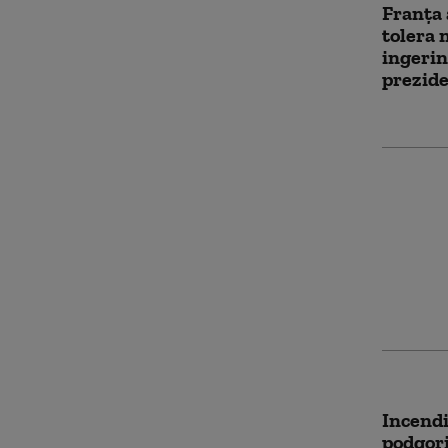
Franţa 
tolera 
ingerin
prezide
Zeci de
online 
judecaț
instiga
femeil
Incendi
podgori