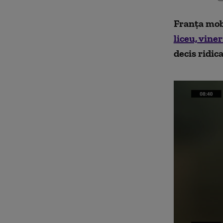
Franța mobi
liceu, viner
decis ridic