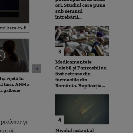
ori. Studiul care pune
sub semnul
întrebării...
3
Medicamentele
Colebil și Panzcebil au
fost retrase din
și vijelii în
Moody's menține ratingul de
De ce nu ajută 
farmaciile din
ul țării. ANM a
țară al României, cu
la diminuarea s
România. Explicația...
ri galbene
perspectivă negativă.
Climatolog: Sun
Alexandru Nazare: E un
neuniform și n
răgaz, nu motiv de relaxare
este nevoie ma
4
 profesor și
pun că
Nivelul scăzut al