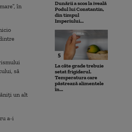
Dunării a scos la iveală
mare”, în
Podul lui Constantin,
din timpul
Imperiului...
nicio
dintre
5
rismului
La câte grade trebuie
cului, să
setat frigiderul.
Temperatura care
păstrează alimentele
în...
ăniți un alt
ru a-i