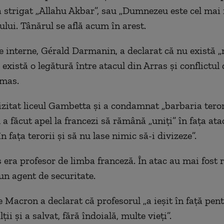
a strigat „Allahu Akbar”, sau „Dumnezeu este cel mai 
ului. Tânărul se află acum în arest.
e interne, Gérald Darmanin, a declarat că nu există „
 există o legătură între atacul din Arras și conflictul 
amas.
zitat liceul Gambetta și a condamnat „barbaria tero
l a făcut apel la francezi să rămână „uniți” în fața ata
n fața terorii și să nu lase nimic să-i divizeze”.
 era profesor de limba franceză. În atac au mai fost r
 un agent de securitate.
 Macron a declarat că profesorul „a ieșit în față pent
ții și a salvat, fără îndoială, multe vieți”.