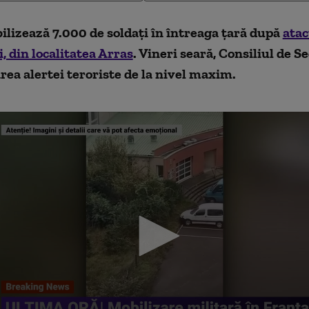
lizează 7.000 de soldați în întreaga țară după
atac
i, din localitatea Arras
. Vineri seară, Consiliul de S
area alertei teroriste de la nivel maxim.