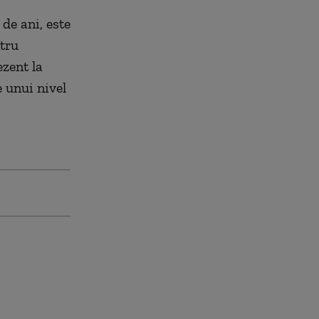
de ani, este
ntru
ezent la
e unui nivel