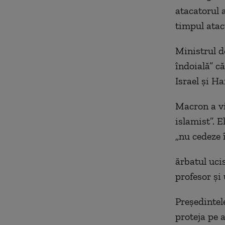
atacatorul 
timpul atac
Ministrul d
îndoială” că
Israel și H
Macron a vi
islamist”. E
„nu cedeze î
ărbatul ucis
profesor și
Președintele
proteja pe al