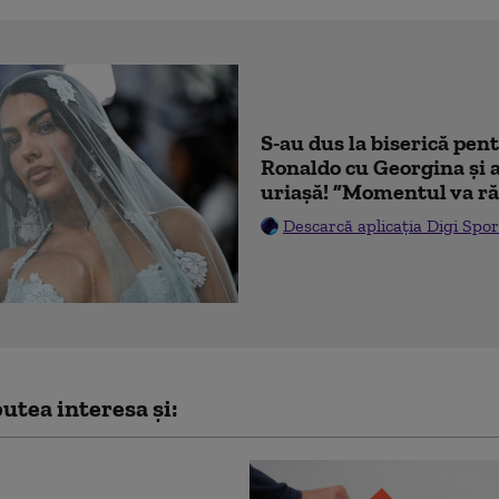
S-au dus la biserică pen
Ronaldo cu Georgina și 
uriașă! ”Momentul va ră
Descarcă aplicația Digi Spor
utea interesa și: