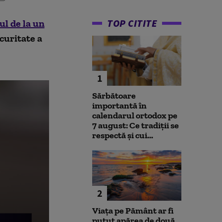
TOP CITITE
ul de la un
ecuritate a
1
Sărbătoare
importantă în
calendarul ortodox pe
7 august: Ce tradiții se
respectă și cui...
2
Viața pe Pământ ar fi
putut apărea de două