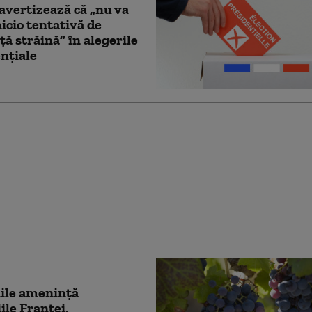
avertizează că „nu va
nicio tentativă de
ţă străină” în alegerile
nţiale
 bărbați de pe un grup
„masculinist” vor fi
i în Franța pentru
re la ură împotriva
or
ile amenință
ile Franței.