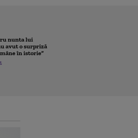
tru nunta lui
au avut o surpriză
mâne în istorie”
t