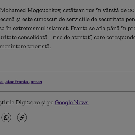
 Mohamed Mogouchkov, cetățean rus în vârstă de 20 
cecenă și este cunoscut de serviciile de securitate pe
sa în extremismul islamist. Franţa se afla până în pr
uritate consolidată - risc de atentat”, care corespund
ameninţare teroristă.
ta
atac franta
arras
tirile Digi24.ro și pe
Google News