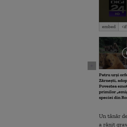
0
embed
seconds
of
1
minute,
34
seconds
Volu
90%
Patru urși orf
Zărnești, adop
Povestea emoț
primilor „emig
speciei din R
Un tânăr de
a rănit gra