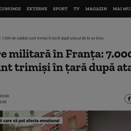
CONOMIE
EXTERNE
SPORT
TV
MAGAZIN
MAI MU
 7.000 de soldați sunt trimiși în țară după atacul de la un liceu
e militară în Franța: 7.00
nt trimiși în țară după ata
 09:00
8:56