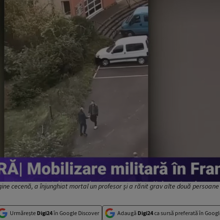
gine cecenă, a înjunghiat mortal un profesor și a rănit grav alte două persoane 
Urmărește
Digi24
în Google Discover
Adaugă
Digi24
ca sursă preferată în Googl