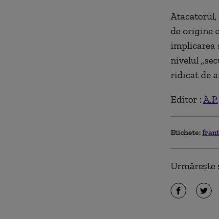
Atacatorul,
de origine 
implicarea 
nivelul „sec
ridicat de 
Editor :
A.P.
Etichete:
fran
Urmărește ș