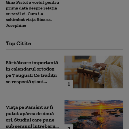
Gina Pistol a vorbit pentru
prima dată despre relația
cu tatăl ei. Cum i-a
schimbat viața fiica sa,
Josephine
Top Citite
Sărbătoare importantă
în calendarul ortodox
pe 7 august: Ce tradiții
se respectă și cui...
1
Viața pe Pământ ar fi
putut apărea de două
ori. Studiul care pune
sub semnul întrebării...
2