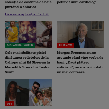
colecția de costume de baie
potrivit unui cardiolog
purtând-o chiar ea
Descarcă aplicația Pro FM
DIGI ANIMAL WORLD
FILM NOW
Cele mai răsfățate pisici
Morgan Freeman nu se
din lumea vedetelor: de la
ascunde când vine vorba de
Calippo a lui Ed Sheeran la
bani: „Dacă plătesc
Meredith Grey a lui Taylor
suficient”, un scenariu slab
Swift
nu mai contează
UTV