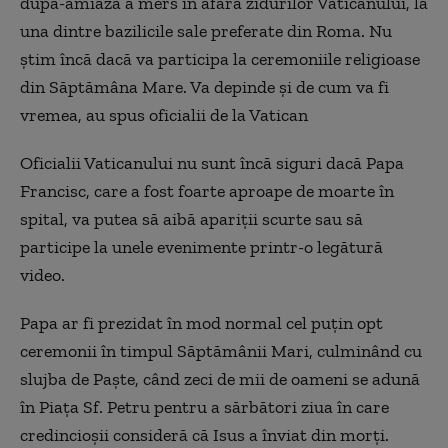
după-amiaza a mers în afara zidurilor Vaticanului, la
una dintre bazilicile sale preferate din Roma. Nu
știm încă dacă va participa la ceremoniile religioase
din Săptămâna Mare. Va depinde și de cum va fi
vremea, au spus oficialii de la Vatican
Oficialii Vaticanului nu sunt încă siguri dacă Papa
Francisc, care a fost foarte aproape de moarte în
spital, va putea să aibă apariții scurte sau să
participe la unele evenimente printr-o legătură
video.
Papa ar fi prezidat în mod normal cel puțin opt
ceremonii în timpul Săptămânii Mari, culminând cu
slujba de Paște, când zeci de mii de oameni se adună
în Piața Sf. Petru pentru a sărbători ziua în care
credincioșii consideră că Isus a înviat din morți.