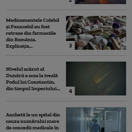
Medicamentele Colebil
și Panzcebil au fost
retrase din farmaciile
din România.
3
Explicația...
Nivelul scăzut al
Dunării a scos la iveală
Podul lui Constantin,
din timpul Imperiului...
4
Anchetă la un spital din
cauza numărului mare
de concedii medicale în