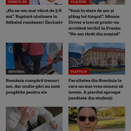
FANATIK.RO
FILM NOW
„Nu ne-am mai văzut de 5-6
"Sunt în stare de șoc și
ani”. Ruptură uluitoare în
plâng tot timpul". Minnie
fotbalul românesc! Exclusiv
Driver a trecut printr-un
accident teribil în Franța:
"Ne-am târât din mașină"
ADEVĂRUL
PLAYTECH
România cumpără trenuri
Facultatea din România la
noi, dar multe gări nu sunt
care nu mai vrea nimeni să
pregătite pentru ele
înveţe. A pierdut aproape
jumătate din studenţi