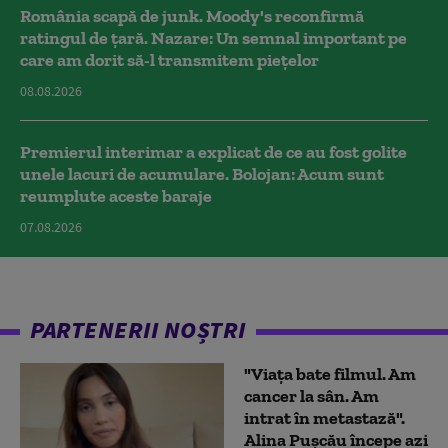
România scapă de junk. Moody's reconfirmă
ratingul de țară. Nazare: Un semnal important pe
care am dorit să-l transmitem piețelor
08.08.2026
Premierul interimar a explicat de ce au fost golite
unele lacuri de acumulare. Bolojan: Acum sunt
reumplute aceste baraje
07.08.2026
PARTENERII NOȘTRI
"Viața bate filmul. Am
cancer la sân. Am
intrat în metastază".
Alina Pușcău începe azi