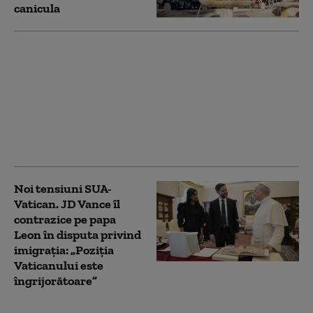
canicula
Prima criză majoră
pentru Papa Leon:
Vaticanul declară în
schismă SSPX,
mișcarea catolică
ultraconservatoare cu
zeci de mii de adepți
Noi tensiuni SUA-
Vatican. JD Vance îl
contrazice pe papa
Leon în disputa privind
imigrația: „Poziția
Vaticanului este
îngrijorătoare”