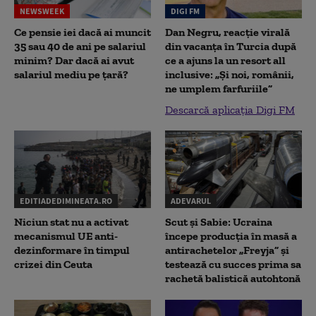
NEWSWEEK
DIGI FM
Ce pensie iei dacă ai muncit
Dan Negru, reacție virală
35 sau 40 de ani pe salariul
din vacanța în Turcia după
minim? Dar dacă ai avut
ce a ajuns la un resort all
salariul mediu pe țară?
inclusive: „Și noi, românii,
ne umplem farfuriile”
Descarcă aplicația Digi FM
EDITIADEDIMINEATA.RO
ADEVARUL
Niciun stat nu a activat
Scut și Sabie: Ucraina
mecanismul UE anti-
începe producția în masă a
dezinformare în timpul
antirachetelor „Freyja” și
crizei din Ceuta
testează cu succes prima sa
rachetă balistică autohtonă