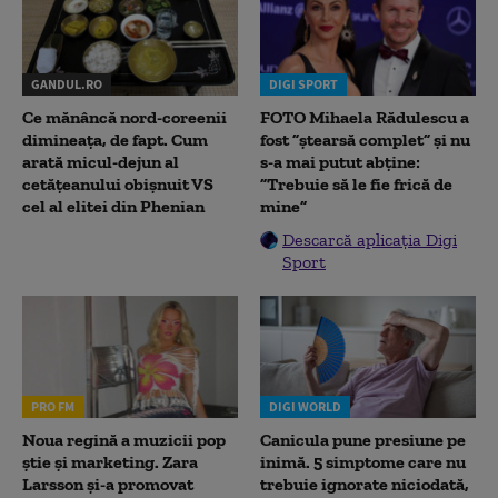
GANDUL.RO
DIGI SPORT
Ce mănâncă nord-coreenii
FOTO Mihaela Rădulescu a
dimineața, de fapt. Cum
fost ”ștearsă complet” și nu
arată micul-dejun al
s-a mai putut abține:
cetățeanului obișnuit VS
”Trebuie să le fie frică de
cel al elitei din Phenian
mine”
Descarcă aplicația Digi
Sport
PRO FM
DIGI WORLD
Noua regină a muzicii pop
Canicula pune presiune pe
știe și marketing. Zara
inimă. 5 simptome care nu
Larsson și-a promovat
trebuie ignorate niciodată,