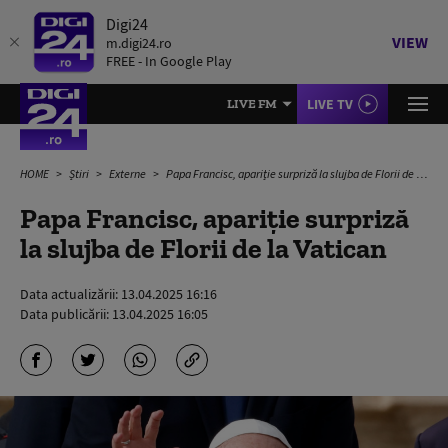
Digi24
VIEW
m.digi24.ro
FREE - In Google Play
LIVE TV
LIVE FM
HOME
Știri
Externe
Papa Francisc, apariție surpriză la slujba de Florii de la Vatican
Papa Francisc, apariție surpriză
la slujba de Florii de la Vatican
Data actualizării:
13.04.2025 16:16
Data publicării:
13.04.2025 16:05