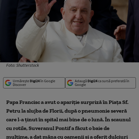
Foto: Shutterstock
Urmărește
Digi24
în Google
Adaugă
Digi24
ca sursă preferată în
Discover
Google
Papa Francisc a avut o apariție surpriză în Piața Sf.
Petru la slujba de Florii, după o pneumonie severă
care l-a ținut în spital mai bine de o lună. În scaunul
cu rotile, Suveranul Pontif a făcut o baie de
mulțime, a dat mâna cu oamenii și a oferit dulciuri