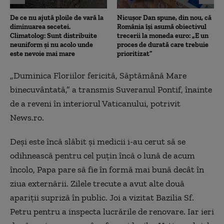
De ce nu ajută ploile de vară la
Nicușor Dan spune, din nou, că
diminuarea secetei.
România își asumă obiectivul
Climatolog: Sunt distribuite
trecerii la moneda euro: „E un
neuniform și nu acolo unde
proces de durată care trebuie
este nevoie mai mare
prioritizat”
„Duminica Floriilor fericită, Săptămână Mare
binecuvântată,” a transmis Suveranul Pontif, înainte
de a reveni în interiorul Vaticanului, potrivit
News.ro.
Deși este încă slăbit și medicii i-au cerut să se
odihnească pentru cel puțin încă o lună de acum
încolo, Papa pare să fie în formă mai bună decât în
ziua externării. Zilele trecute a avut alte două
apariții supriză în public. Joi a vizitat Bazilia Sf.
Petru pentru a inspecta lucrările de renovare. Iar ieri