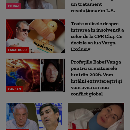
un tratament
PE ROZ
revoluționar în L.A.
Toate culisele despre
intrarea în insolvență a
celor de la CFR Cluj. Ce
decizie va lua Varga.
Exclusiv
FANATIK.RO
Profețiile Babei Vanga
pentru următoarele
luni din 2026. Vom
întâlni extratereștri și
vom avea un nou
CANCAN
conflict global