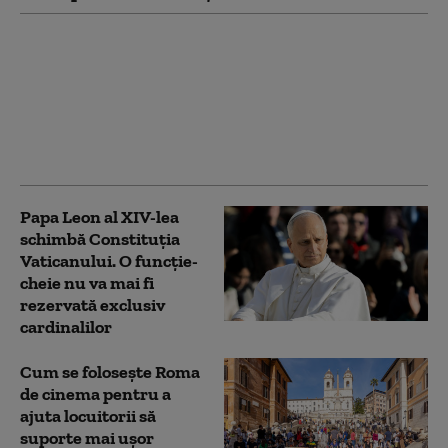
Israelul reia
bombardamentele în
sudul Libanului, în
timp ce la Roma se
negociază încetarea
ostilităților
Papa Leon al XIV-lea
schimbă Constituția
Vaticanului. O funcție-
cheie nu va mai fi
rezervată exclusiv
cardinalilor
Cum se folosește Roma
de cinema pentru a
ajuta locuitorii să
suporte mai ușor