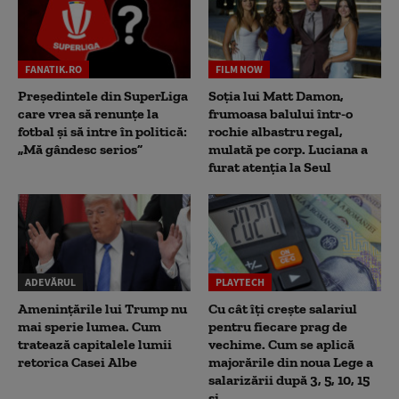
FANATIK.RO
FILM NOW
Președintele din SuperLiga
Soția lui Matt Damon,
care vrea să renunțe la
frumoasa balului într-o
fotbal și să intre în politică:
rochie albastru regal,
„Mă gândesc serios”
mulată pe corp. Luciana a
furat atenția la Seul
ADEVĂRUL
PLAYTECH
Amenințările lui Trump nu
Cu cât îți crește salariul
mai sperie lumea. Cum
pentru fiecare prag de
tratează capitalele lumii
vechime. Cum se aplică
retorica Casei Albe
majorările din noua Lege a
salarizării după 3, 5, 10, 15
și...