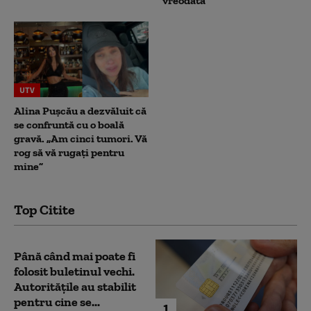
vreodată”
UTV
Alina Pușcău a dezvăluit că
se confruntă cu o boală
gravă. „Am cinci tumori. Vă
rog să vă rugați pentru
mine”
Top Citite
Până când mai poate fi
folosit buletinul vechi.
Autoritățile au stabilit
pentru cine se...
1