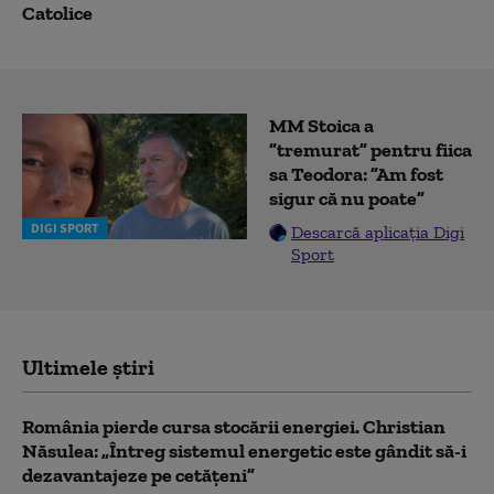
Catolice
MM Stoica a
”tremurat” pentru fiica
sa Teodora: ”Am fost
sigur că nu poate”
DIGI SPORT
Descarcă aplicația Digi
Sport
Ultimele știri
România pierde cursa stocării energiei. Christian
Năsulea: „Întreg sistemul energetic este gândit să-i
dezavantajeze pe cetățeni”