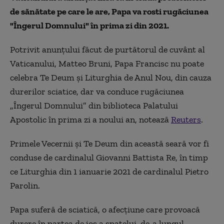
de sănătate pe care le are, Papa va rosti rugăciunea
"Îngerul Domnului" în prima zi din 2021.
Potrivit anunțului făcut de purtătorul de cuvânt al
Vaticanului, Matteo Bruni, Papa Francisc nu poate
celebra Te Deum și Liturghia de Anul Nou, din cauza
durerilor sciatice, dar va conduce rugăciunea
„Îngerul Domnului” din biblioteca Palatului
Apostolic în prima zi a noului an, notează
Reuters
.
Primele Vecernii și Te Deum din această seară vor fi
conduse de cardinalul Giovanni Battista Re, în timp
ce Liturghia din 1 ianuarie 2021 de cardinalul Pietro
Parolin.
Papa suferă de sciatică, o afecțiune care provoacă
durere în partea de jos a spatelui, de-a lungul