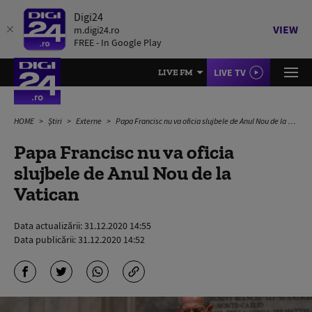
Digi24
VIEW
m.digi24.ro
FREE - In Google Play
LIVE TV
LIVE FM
HOME
Știri
Externe
Papa Francisc nu va oficia slujbele de Anul Nou de la Vatican
Papa Francisc nu va oficia
slujbele de Anul Nou de la
Vatican
Data actualizării:
31.12.2020 14:55
Data publicării:
31.12.2020 14:52