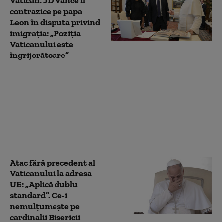
Vatican. JD Vance îl
contrazice pe papa
Leon în disputa privind
imigrația: „Poziția
Vaticanului este
îngrijorătoare”
Papa Leon al XIV-lea a
numit a treia femeie la
conducerea unui
departament de la
Vatican
Atac fără precedent al
Vaticanului la adresa
UE: „Aplică dublu
standard”. Ce-i
nemulțumește pe
cardinalii Bisericii