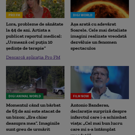
PRO FM
DIGI WORLD
Lora, probleme de sănătate
Așa arată cu adevărat
la 44 de ani. Artista a
Soarele. Cele mai detaliate
publicat raportul medical:
imagini realizate vreodată
„Urmează cel puțin 10
dezvăluie un fenomen
ședințe de terapie”
spectaculos
Descarcă aplicația Pro FM
DIGI ANIMAL WORLD
FILM NOW
Momentul când un bărbat
Antonio Banderas,
de 65 de ani este atacat de
declarație surpriză despre
un bizon: „Era chiar
infarctul care i-a schimbat
deasupra mea”. Imaginile
viața: „Cel mai bun lucru
sunt greu de urmărit
care mi s-a întâmplat