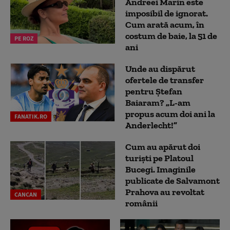
Andreei Marin este
imposibil de ignorat.
Cum arată acum, în
costum de baie, la 51 de
PE ROZ
ani
Unde au dispărut
ofertele de transfer
pentru Ștefan
Baiaram? „L-am
propus acum doi ani la
FANATIK.RO
Anderlecht!”
Cum au apărut doi
turiști pe Platoul
Bucegi. Imaginile
publicate de Salvamont
Prahova au revoltat
CANCAN
românii