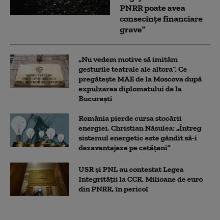
PNRR poate avea
consecințe financiare
grave”
„Nu vedem motive să imităm
gesturile teatrale ale altora”. Ce
pregătește MAE de la Moscova după
expulzarea diplomatului de la
București
România pierde cursa stocării
energiei. Christian Năsulea: „Întreg
sistemul energetic este gândit să-i
dezavantajeze pe cetățeni”
USR și PNL au contestat Legea
Integrității la CCR. Milioane de euro
din PNRR, în pericol