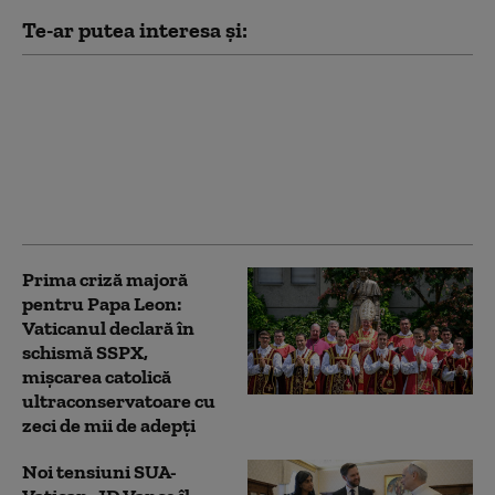
Te-ar putea interesa și:
Papa Leon al XIV-lea
schimbă Constituția
Vaticanului. O funcție-
cheie nu va mai fi
rezervată exclusiv
cardinalilor
Prima criză majoră
pentru Papa Leon:
Vaticanul declară în
schismă SSPX,
mișcarea catolică
ultraconservatoare cu
zeci de mii de adepți
Noi tensiuni SUA-