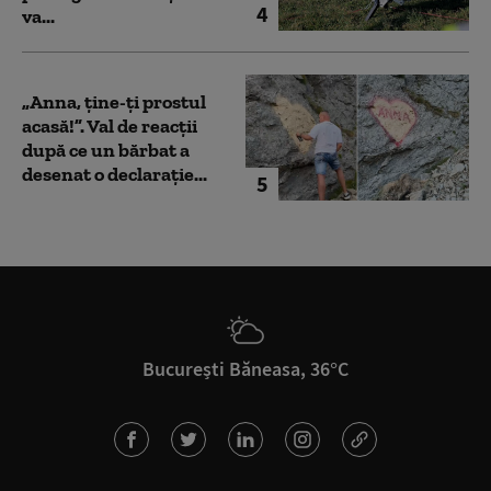
4
va...
„Anna, ţine-ţi prostul
acasă!”. Val de reacții
după ce un bărbat a
desenat o declarație...
5
București Băneasa, 36°C