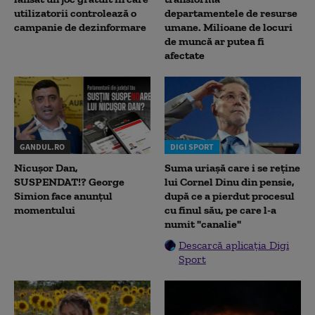
utilizatorii controlează o
departamentele de resurse
campanie de dezinformare
umane. Milioane de locuri
de muncă ar putea fi
afectate
GANDUL.RO
DIGI SPORT
Nicușor Dan,
Suma uriașă care i se reține
SUSPENDAT!? George
lui Cornel Dinu din pensie,
Simion face anunțul
după ce a pierdut procesul
momentului
cu finul său, pe care l-a
numit "canalie"
Descarcă aplicația Digi
Sport