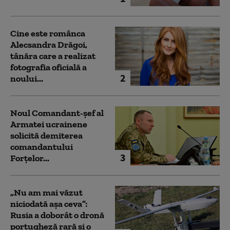
Cine este românca
Alecsandra Drăgoi,
tânăra care a realizat
fotografia oficială a
2
noului...
Noul Comandant-șef al
Armatei ucrainene
solicită demiterea
comandantului
3
Forțelor...
„Nu am mai văzut
niciodată așa ceva”:
Rusia a doborât o dronă
portugheză rară și o