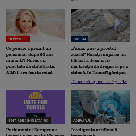
NEWSWEEK
DIGI FM
Ce pensie a primit un
„Anna, ţine-ţi prostul
pensionar după 40 ani
acasă!" Reacţii după ce un
munciți? Noroc cu
bărbat a desenat o
punctele de stabilitate.
declaraţie de dragoste pe o
Altfel, era foarte mică
stâncă, în Transfăgărăşan
Descarcă aplicația Digi FM
EDITIADEDIMINEATA.RO
ADEVARUL
Parlamentul European a
Inteligența artificială
lansat un joc gratuit în care
transformă