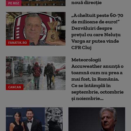
nouă direcție
PE ROZ
„A cheltuit peste 60-70
de milioane de euro!”
Dezvăluiri despre
prețul cu care Neluțu
Varga ar putea vinde
FANATIK.RO
CFR Cluj
Meteorologii
Accuweather anunță o
toamnă cum nu prea a
mai fost, în România.
Ce se întâmplă în
CANCAN
septembrie, octombrie
și noiembrie...