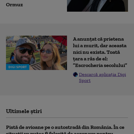
Ormuz
A anunțat că prietena
lui a murit, dar aceasta
nici nu exista. Toată
țara a râs de el:
”Escrocheria secolului”
DIGI SPORT
Descarcă aplicația Digi
Sport
Ultimele știri
Pistă de avioane pe o autostradă din România. În ce
situații va putea fi folosită de aeronave pentru