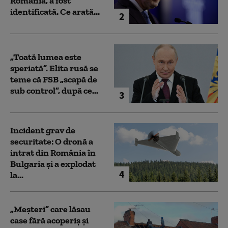
România, a fost
identificată. Ce arată...
2
„Toată lumea este
speriată”. Elita rusă se
teme că FSB „scapă de
sub control”, după ce...
3
Incident grav de
securitate: O dronă a
intrat din România în
Bulgaria şi a explodat
4
la...
„Meșteri” care lăsau
case fără acoperiș și