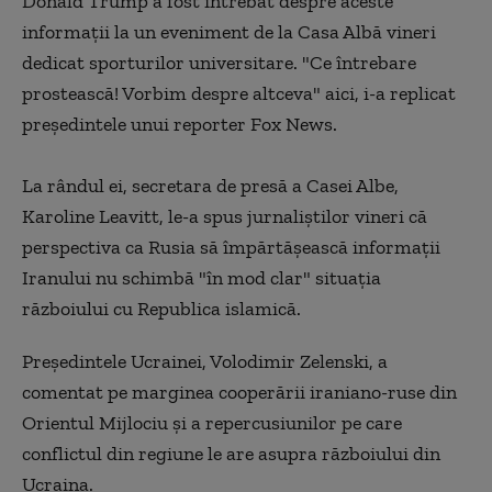
Donald Trump a fost întrebat despre aceste
informaţii la un eveniment de la Casa Albă vineri
dedicat sporturilor universitare. "Ce întrebare
prostească! Vorbim despre altceva" aici, i-a replicat
preşedintele unui reporter Fox News.
La rândul ei, secretara de presă a Casei Albe,
Karoline Leavitt, le-a spus jurnaliştilor vineri că
perspectiva ca Rusia să împărtăşească informaţii
Iranului nu schimbă "în mod clar" situaţia
războiului cu Republica islamică.
Președintele Ucrainei, Volodimir Zelenski, a
comentat pe marginea cooperării iraniano-ruse din
Orientul Mijlociu și a repercusiunilor pe care
conflictul din regiune le are asupra războiului din
Ucraina.