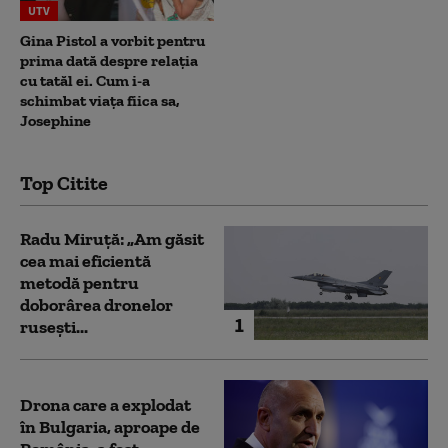
UTV
Gina Pistol a vorbit pentru
prima dată despre relația
cu tatăl ei. Cum i-a
schimbat viața fiica sa,
Josephine
Top Citite
Radu Miruță: „Am găsit
cea mai eficientă
metodă pentru
doborârea dronelor
1
rusești...
Drona care a explodat
în Bulgaria, aproape de