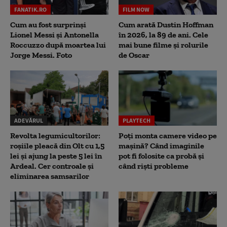
FANATIK.RO
FILM NOW
Cum au fost surprinși
Cum arată Dustin Hoffman
Lionel Messi și Antonella
în 2026, la 89 de ani. Cele
Roccuzzo după moartea lui
mai bune filme și rolurile
Jorge Messi. Foto
de Oscar
ADEVĂRUL
PLAYTECH
Revolta legumicultorilor:
Poți monta camere video pe
roșiile pleacă din Olt cu 1,5
mașină? Când imaginile
lei și ajung la peste 5 lei în
pot fi folosite ca probă și
Ardeal. Cer controale și
când riști probleme
eliminarea samsarilor