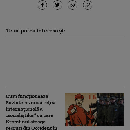
Te-ar putea interesa și:
Kim Jong Un are mai
mulți bani ca niciodată.
Cât a câștigat din
războiul Rusiei
împotriva Ucrainei
(Bloomberg)
Cum funcționează
Sovintern, noua rețea
internațională a
„socialiștilor” cu care
Kremlinul atrage
recruți din Occident în