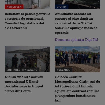
NEWSWEEK
DIGI FM
Beneficiu la pensie pentru o
Ambulanță atacată cu
categorie de pensionari.
topoare și bâte după un
Consiliul legislativ a dat
zvon viral de pe TikTok.
aviz favorabil
Șoferul a ajuns pe masa de
operație
Descarcă aplicația Digi FM
EDITIADEDIMINEATA.RO
ADEVARUL
Niciun stat nu a activat
Odiseea Centurii
mecanismul UE anti-
Metropolitane Cluj: 9 ani de
dezinformare în timpul
întârzieri, două licitații
crizei din Ceuta
eșuate, un contract reziliat
și un proiect luat din nou
la...