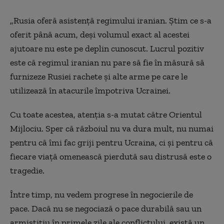
„Rusia oferă asistență regimului iranian. Știm ce s-a
oferit până acum, deși volumul exact al acestei
ajutoare nu este pe deplin cunoscut. Lucrul pozitiv
este că regimul iranian nu pare să fie în măsură să
furnizeze Rusiei rachete și alte arme pe care le
utilizează în atacurile împotriva Ucrainei.
Cu toate acestea, atenția s-a mutat către Orientul
Mijlociu. Sper că războiul nu va dura mult, nu numai
pentru că îmi fac griji pentru Ucraina, ci și pentru că
fiecare viață omenească pierdută sau distrusă este o
tragedie.
Între timp, nu vedem progrese în negocierile de
pace. Dacă nu se negociază o pace durabilă sau un
armistițiu în primele zile ale conflictului, există un