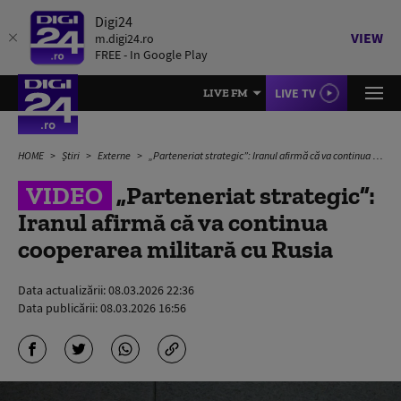
Digi24
VIEW
m.digi24.ro
FREE - In Google Play
LIVE TV
LIVE FM
HOME
Știri
Externe
„Parteneriat strategic”: Iranul afirmă că va continua cooperarea militară cu Rusia
VIDEO
„Parteneriat strategic”:
Iranul afirmă că va continua
cooperarea militară cu Rusia
Data actualizării:
08.03.2026 22:36
Data publicării:
08.03.2026 16:56