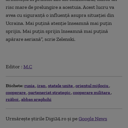
risc mare de prelungire a acestuia. Acest lucru va
avea cu siguranță o influență asupra situației din
Ucraina. Mai puțină atenție înseamnă mai puțin
sprijin. Mai puțin sprijin înseamnă mai puțină
apărare aeriană”, scrie Zelenski.
Editor :
M.C
Etichete:
rusia
iran
statele unite
orientul mijlociu
cooperare
parteneriat strategic
cooperare militara
rzăboi
abbas araghchi
Urmărește știrile Digi24.ro și pe
Google News