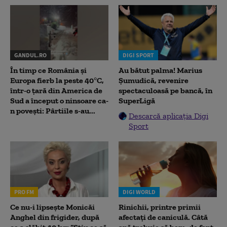
GANDUL.RO
DIGI SPORT
În timp ce România și
Au bătut palma! Marius
Europa fierb la peste 40°C,
Șumudică, revenire
într-o țară din America de
spectaculoasă pe bancă, în
Sud a început o ninsoare ca-
SuperLigă
n povești: Pârtiile s-au...
Descarcă aplicația Digi
Sport
PRO FM
DIGI WORLD
Ce nu-i lipsește Monicăi
Rinichii, printre primii
Anghel din frigider, după
afectați de caniculă. Câtă