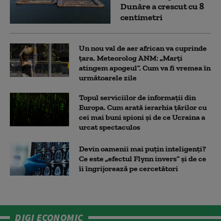
Dunăre a crescut cu 8
centimetri
Un nou val de aer african va cuprinde
țara. Meteorolog ANM: „Marți
atingem apogeul”. Cum va fi vremea în
următoarele zile
Topul serviciilor de informații din
Europa. Cum arată ierarhia țărilor cu
cei mai buni spioni și de ce Ucraina a
urcat spectaculos
Devin oamenii mai puțin inteligenți?
Ce este „efectul Flynn invers” și de ce
îi îngrijorează pe cercetători
DIGI ECONOMIC