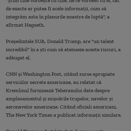
"Ştim cine vorbeşte cu cine, de ce vorbesc cu ei, cât
de exacte ar putea fi acele informaţii, cum să
integrăm asta în planurile noastre de luptă", a
afirmat Hegseth.
Preşedintele SUA, Donald Trump, are "un talent
incredibil" în a şti cum să atenueze aceste riscuri, a
adăugat el.
CNN şi Washington Post, citând surse apropiate
serviciilor secrete americane, au relatat că
Kremlinul furnizează Teheranului date despre
amplasamentul şi mişcările trupelor, navelor şi
aeronavelor americane. Citând oficiali americani,
The New York Times a publicat informaţii similare.