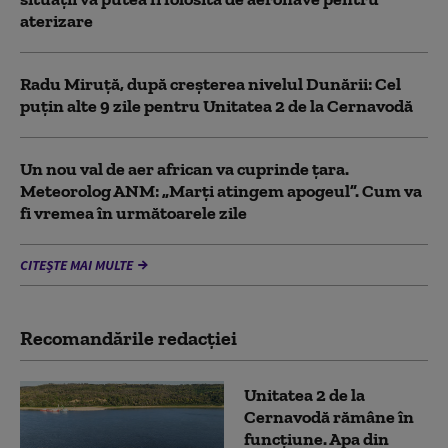
aterizare
Radu Miruță, după creșterea nivelul Dunării: Cel
puțin alte 9 zile pentru Unitatea 2 de la Cernavodă
Un nou val de aer african va cuprinde țara.
Meteorolog ANM: „Marți atingem apogeul”. Cum va
fi vremea în următoarele zile
CITEȘTE MAI MULTE
Recomandările redacţiei
Unitatea 2 de la
Cernavodă rămâne în
funcțiune. Apa din