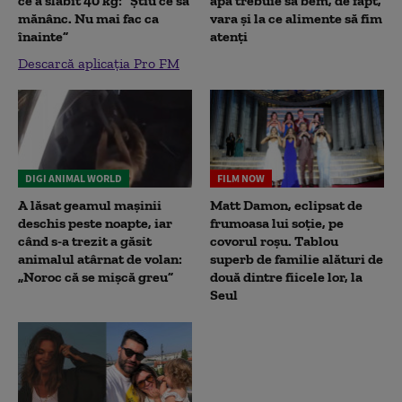
ce a slăbit 40 kg: “Știu ce să
apă trebuie să bem, de fapt,
mănânc. Nu mai fac ca
vara și la ce alimente să fim
înainte”
atenți
Descarcă aplicația Pro FM
DIGI ANIMAL WORLD
FILM NOW
A lăsat geamul mașinii
Matt Damon, eclipsat de
deschis peste noapte, iar
frumoasa lui soție, pe
când s-a trezit a găsit
covorul roșu. Tablou
animalul atârnat de volan:
superb de familie alături de
„Noroc că se mișcă greu”
două dintre fiicele lor, la
Seul