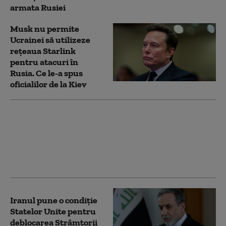
armata Rusiei
Musk nu permite
Ucrainei să utilizeze
reţeaua Starlink
pentru atacuri în
Rusia. Ce le-a spus
oficialilor de la Kiev
Omanul avertizează că
atacurile asupra
navelor în Strâmtoarea
Ormuz pot afecta
negocierile cu Iranul
Iranul pune o condiție
Statelor Unite pentru
deblocarea Strâmtorii