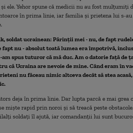
 și ele. Yehor spune că medicii nu au fost mulțumiți d
întoarce în prima linie, iar familia și prietena lui s-a
.
k, soldat ucrainean: Părinții mei - nu, de fapt rudel
e fapt nu - absolut toată lumea era împotrivă, inclu
-am spus tuturor că mă duc. Am o datorie față de ța
tru că Ucraina are nevoie de mine. Când eram în va
prieteni nu făceau nimic altceva decât să stea acasă,
ic.
tors deja în prima linie. Dar lupta parcă e mai grea c
se miște rapid prin noroi și să treacă peste obstacole
lalți soldați îl ajută, iar comandanții lui sunt bucuroș