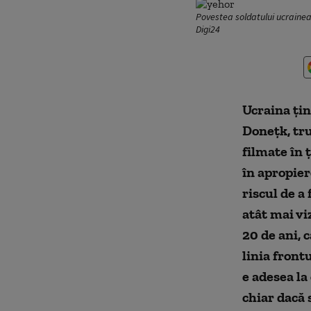
Povestea soldatului ucrainean 
Digi24
Ucraina țin
Donețk, tru
filmate în 
în apropier
riscul de a 
atât mai vi
20 de ani, 
linia front
e adesea la
chiar dacă 