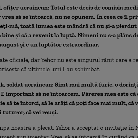
l, ofițer ucrainean: Totul este decis de comisia med
 vrea să se întoarcă, nu ne opunem. În ceea ce îl pr
eți-mă, toată lumea este mândră că nu și-a pierdut s
bine și că a revenit la luptă. Nimeni nu s-a plâns de 
august și e un luptător extraordinar.
te oficiale, dar Yehor nu este singurul rănit care a r
urisește că ultimele luni l-au schimbat.
k, soldat ucrainean: Simt mai multă furie, o dorinț
E important să ne întoarcem. Părerea mea este că d
ie să te întorci, să le arăți că poți face mai mult, că 
 tuturor, că vei reuși.
ipa noastră a plecat, Yehor a acceptat o invitație în
ament suplimentar. Vrea să se întoarcă în curând ca 