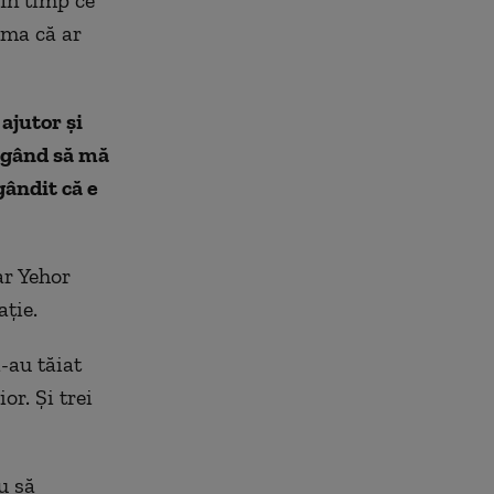
ama că ar
ajutor și
e gând să mă
ândit că e
ar Yehor
ție.
-au tăiat
or. Și trei
u să