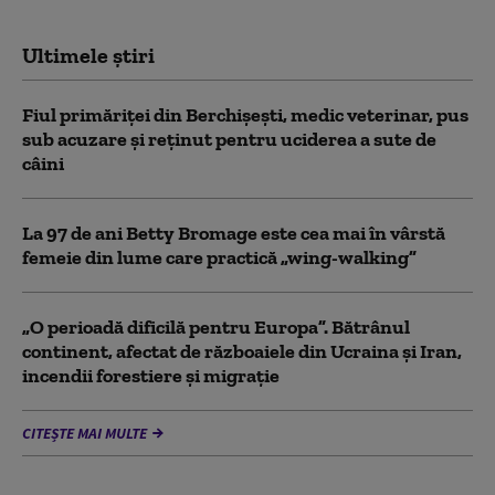
Ultimele știri
Fiul primăriţei din Berchişeşti, medic veterinar, pus
sub acuzare şi reţinut pentru uciderea a sute de
câini
La 97 de ani Betty Bromage este cea mai în vârstă
femeie din lume care practică „wing-walking”
„O perioadă dificilă pentru Europa”. Bătrânul
continent, afectat de războaiele din Ucraina și Iran,
incendii forestiere și migrație
CITEȘTE MAI MULTE