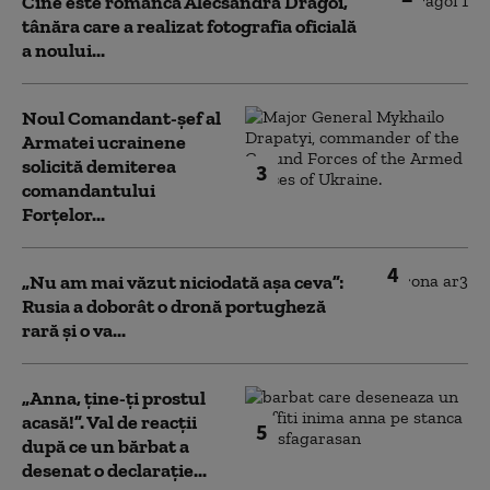
Cine este românca Alecsandra Drăgoi,
tânăra care a realizat fotografia oficială
a noului...
Noul Comandant-șef al
Armatei ucrainene
solicită demiterea
3
comandantului
Forțelor...
4
„Nu am mai văzut niciodată așa ceva”:
Rusia a doborât o dronă portugheză
rară și o va...
„Anna, ţine-ţi prostul
acasă!”. Val de reacții
5
după ce un bărbat a
desenat o declarație...