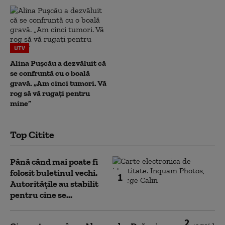
UTV
Alina Pușcău a dezvăluit că
se confruntă cu o boală
gravă. „Am cinci tumori. Vă
rog să vă rugați pentru
mine”
Top Citite
Până când mai poate fi
folosit buletinul vechi.
1
Autoritățile au stabilit
pentru cine se...
2