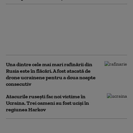
Lituania avertizează
asupra unui atac sub steag
fals al Rusiei în statele
baltice. Cum ar putea fi
testat sprijinul NATO
pentru Ucraina
Una dintre cele mai mari rafinării din
Rusia este în flăcări. A fost atacată de
drone ucrainene pentru a doua noapte
consecutiv
Atacurile rusești fac noi victime în
Ucraina. Trei oameni au fost uciși în
regiunea Harkov
Foști oficiali europeni și ruși au purtat