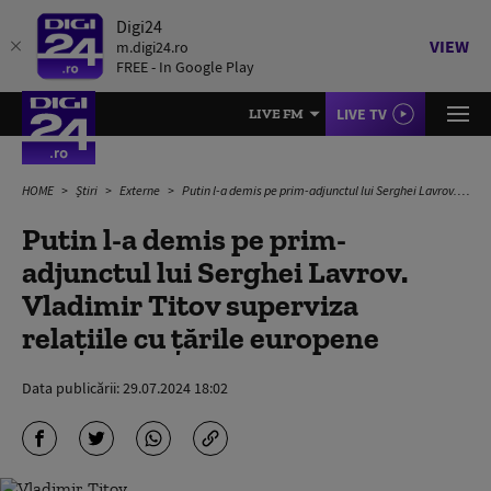
Digi24
VIEW
m.digi24.ro
FREE - In Google Play
LIVE TV
LIVE FM
HOME
Știri
Externe
Putin l-a demis pe prim-adjunctul lui Serghei Lavrov. Vladimir Titov superviza relaţiile cu ţările europene
Putin l-a demis pe prim-
adjunctul lui Serghei Lavrov.
Vladimir Titov superviza
relaţiile cu ţările europene
Data publicării:
29.07.2024 18:02