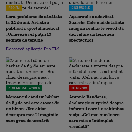
PRO FM
DIGI WORLD
Lora, probleme de sănătate
Așa arată cu adevărat
la 44 de ani. Artista a
Soarele. Cele mai detaliate
publicat raportul medical:
imagini realizate vreodată
„Urmează cel puțin 10
dezvăluie un fenomen
ședințe de terapie”
spectaculos
Descarcă aplicația Pro FM
DIGI ANIMAL WORLD
FILM NOW
Momentul când un bărbat
Antonio Banderas,
de 65 de ani este atacat de
declarație surpriză despre
un bizon: „Era chiar
infarctul care i-a schimbat
deasupra mea”. Imaginile
viața: „Cel mai bun lucru
sunt greu de urmărit
care mi s-a întâmplat
vreodată”