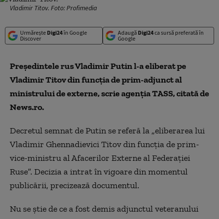
Vladimir Titov. Foto: Profimedia
Urmărește
Digi24
în Google
Adaugă
Digi24
ca sursă preferată în
Discover
Google
Preşedintele rus Vladimir Putin l-a eliberat pe
Vladimir Titov din funcţia de prim-adjunct al
ministrului de externe, scrie agenţia TASS, citată de
News.ro.
Decretul semnat de Putin se referă la „eliberarea lui
Vladimir Ghennadievici Titov din funcţia de prim-
vice-ministru al Afacerilor Externe al Federaţiei
Ruse”. Decizia a intrat în vigoare din momentul
publicării, precizează documentul.
Nu se ştie de ce a fost demis adjunctul veteranului