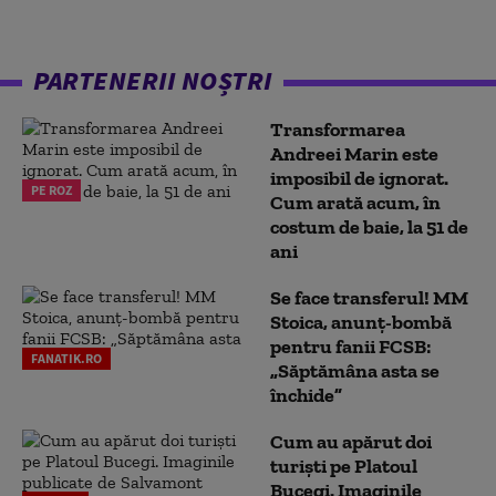
PARTENERII NOȘTRI
Transformarea
Andreei Marin este
imposibil de ignorat.
PE ROZ
Cum arată acum, în
costum de baie, la 51 de
ani
Se face transferul! MM
Stoica, anunț-bombă
pentru fanii FCSB:
FANATIK.RO
„Săptămâna asta se
închide”
Cum au apărut doi
turiști pe Platoul
Bucegi. Imaginile