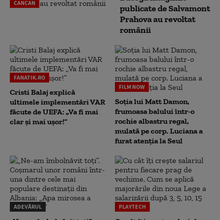
CANCAN
publicate de Salvamont
Prahova au revoltat
românii
FANATIK.RO
FILM NOW
Cristi Balaj explică
Soția lui Matt Damon,
ultimele implementări VAR
frumoasa balului într-o
făcute de UEFA: „Va fi mai
rochie albastru regal,
clar și mai ușor!”
mulată pe corp. Luciana a
furat atenția la Seul
ADEVĂRUL
PLAYTECH