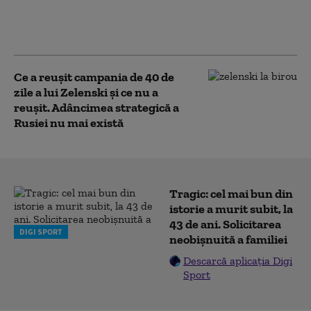
discuții secrete în Austria, pentru
posibile negocieri de pace cu Ucraina
(Bloomberg)
Ce a reușit campania de 40 de
zile a lui Zelenski și ce nu a
reușit. Adâncimea strategică a
Rusiei nu mai există
Tragic: cel mai bun din
istorie a murit subit, la
43 de ani. Solicitarea
DIGI SPORT
neobișnuită a familiei
Descarcă aplicația Digi
Sport