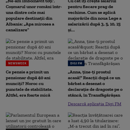
„Ne-am îmbolnăvit toți”.
Cu cât îți crește salariul
Coșmarul unor români într-
pentru fiecare prag de
una dintre cele mai
vechime. Cum se aplică
populare destinații din
majorările din noua Lege a
Albania: „Apa mirosea a
salarizării după 3, 5, 10, 15
canalizare”
și...
NEWSWEEK
DIGI FM
Ce pensie a primit un
„Anna, ţine-ţi prostul
pensionar după 40 ani
acasă!" Reacţii după ce un
munciți? Noroc cu
bărbat a desenat o
punctele de stabilitate.
declaraţie de dragoste pe o
Altfel, era foarte mică
stâncă, în Transfăgărăşan
Descarcă aplicația Digi FM