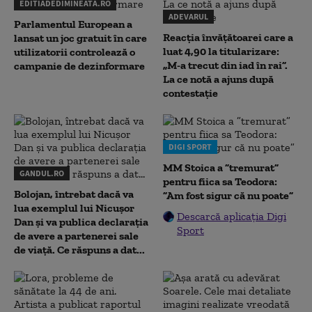
EDITIADEDIMINEATA.RO
ADEVARUL
Parlamentul European a
Reacția învățătoarei care a
lansat un joc gratuit în care
luat 4,90 la titularizare:
utilizatorii controlează o
„M-a trecut din iad în rai”.
campanie de dezinformare
La ce notă a ajuns după
contestație
DIGI SPORT
MM Stoica a ”tremurat”
GANDUL.RO
pentru fiica sa Teodora:
Bolojan, întrebat dacă va
”Am fost sigur că nu poate”
lua exemplul lui Nicușor
Descarcă aplicația Digi
Dan și va publica declarația
Sport
de avere a partenerei sale
de viață. Ce răspuns a dat...