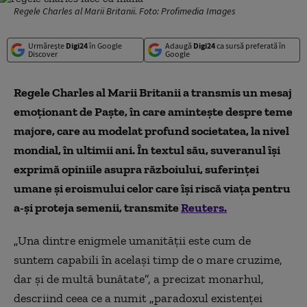
Regele Charles al Marii Britanii. Foto: Profimedia Images
Urmărește
Digi24
în Google
Adaugă
Digi24
ca sursă preferată în
Discover
Google
Regele Charles al Marii Britanii a transmis un mesaj
emoționant de Paște, în care amintește despre teme
majore, care au modelat profund societatea, la nivel
mondial, în ultimii ani. În textul său, suveranul își
exprimă opiniile asupra războiului, suferinţei
umane şi eroismului celor care îşi riscă viaţa pentru
a-şi proteja semenii, transmite
Reuters.
„
Una dintre enigmele umanităţii este cum de
suntem capabili în acelaşi timp de o mare cruzime,
dar şi de multă bunătate
”
, a precizat monarhul,
descriind ceea ce a numit
„
paradoxul existenţei