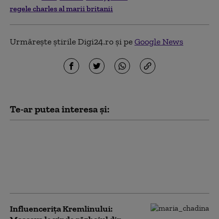
regele charles al marii britanii
Urmărește știrile Digi24.ro și pe
Google News
Te-ar putea interesa și:
Diplomaţia rusă acuză
Ucraina şi UE că
încearcă să atragă
Georgia într-un nou
război cu Moscova
Influencerița Kremlinului: