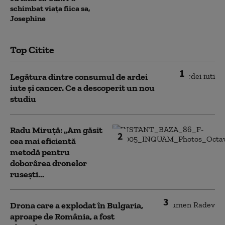
schimbat viața fiica sa,
Josephine
Top Citite
1
Legătura dintre consumul de ardei
iute și cancer. Ce a descoperit un nou
studiu
Radu Miruță: „Am găsit
2
cea mai eficientă
metodă pentru
doborârea dronelor
rusești...
3
Drona care a explodat în Bulgaria,
aproape de România, a fost