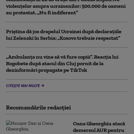
violențelor asupra ucrainenilor: 500.000 de oameni
au protestat. „Nu fi indiferent”
Priștina dă jos drapelul Ucrainei după declarațiile
lui Zelenski în Serbia: „Kosovo trebuie respectat”
„Ambulanța nu vine să vă fure copiii”. Reacția lui
Rogobete după atacul din Cluj pornit de la
dezinformări propagate pe TikTok
CITEȘTE MAI MULTE
Recomandările redacţiei
Oana Gheorghiu atacă
demersul AUR pentru