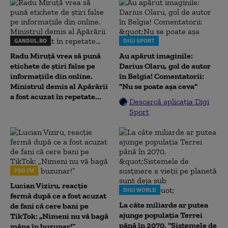
GANDUL.RO
DIGI SPORT
Radu Miruţă vrea să pună
Au apărut imaginile:
etichete de știri false pe
Darius Olaru, gol de autor
informațiile din online.
în Belgia! Comentatorii:
Ministrul demis al Apărării
"Nu se poate așa ceva"
a fost acuzat în repetate...
Descarcă aplicația Digi
Sport
PRO FM
Lucian Viziru, reacție
DIGI WORLD
fermă după ce a fost acuzat
La câte miliarde ar putea
de fani că cere bani pe
ajunge populația Terrei
TikTok: „Nimeni nu vă bagă
până în 2070. "Sistemele de
mâna în buzunar!”