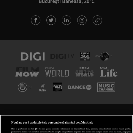
București Băneasa, 20°C
TERMENI ȘI CONDIȚII
POLITICA DE CONFIDENȚIALITATE
Nouă ne pasă ca datele tale personale să rămână confidențiale
Noi și partenerii noștri
30
stocăm și/sau accesăm informații pe dispozitivul dvs., precum identificatorii cookie unici pentru
prelucrarea datelor cu caracter personal. Puteți accepta sau gestiona alegerile dvs. făcând clic mai jos sau în orice moment, pe pagina