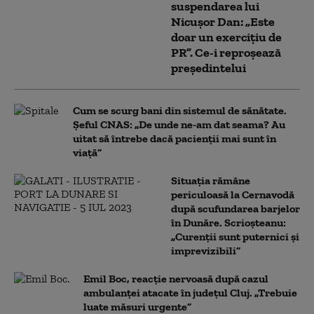
suspendarea lui
Nicușor Dan: „Este
doar un exercițiu de
PR”. Ce-i reproșează
președintelui
Cum se scurg bani din sistemul de sănătate.
Șeful CNAS: „De unde ne-am dat seama? Au
uitat să întrebe dacă pacienții mai sunt în
viață”
Situația rămâne
periculoasă la Cernavodă
după scufundarea barjelor
în Dunăre. Scrioșteanu:
„Curenții sunt puternici și
imprevizibili”
Emil Boc, reacție nervoasă după cazul
ambulanței atacate în județul Cluj. „Trebuie
luate măsuri urgente”