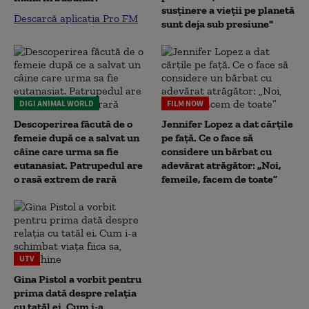
susținere a vieții pe planetă
Descarcă aplicația Pro FM
sunt deja sub presiune"
DIGI ANIMAL WORLD
FILM NOW
Descoperirea făcută de o
Jennifer Lopez a dat cărțile
femeie după ce a salvat un
pe față. Ce o face să
câine care urma sa fie
considere un bărbat cu
eutanasiat. Patrupedul are
adevărat atrăgător: „Noi,
o rasă extrem de rară
femeile, facem de toate”
UTV
Gina Pistol a vorbit pentru
prima dată despre relația
cu tatăl ei. Cum i-a