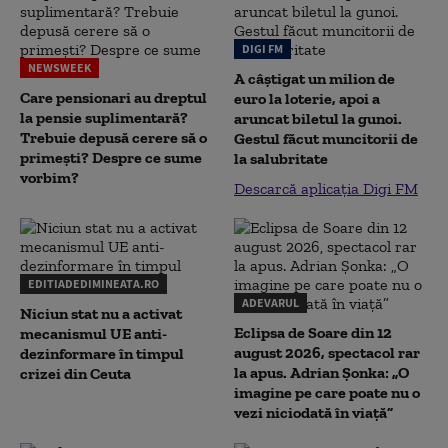
DIGI FM
NEWSWEEK
A câștigat un milion de
Care pensionari au dreptul
euro la loterie, apoi a
la pensie suplimentară?
aruncat biletul la gunoi.
Trebuie depusă cerere să o
Gestul făcut muncitorii de
primești? Despre ce sume
la salubritate
vorbim?
Descarcă aplicația Digi FM
EDITIADEDIMINEATA.RO
ADEVARUL
Niciun stat nu a activat
Eclipsa de Soare din 12
mecanismul UE anti-
august 2026, spectacol rar
dezinformare în timpul
la apus. Adrian Șonka: „O
crizei din Ceuta
imagine pe care poate nu o
vezi niciodată în viață”