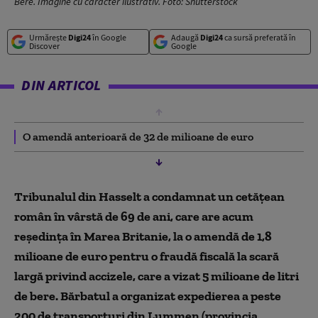
Bere. Imagine cu caracter ilustrativ. Foto: Shutterstock
Urmărește
Digi24
în Google
Adaugă
Digi24
ca sursă preferată în
Discover
Google
DIN ARTICOL
O amendă anterioară de 32 de milioane de euro
Tribunalul din Hasselt a condamnat un cetățean
român în vârstă de 69 de ani, care are acum
reședința în Marea Britanie, la o amendă de 1,8
milioane de euro pentru o fraudă fiscală la scară
largă privind accizele, care a vizat 5 milioane de litri
de bere. Bărbatul a organizat expedierea a peste
200 de transporturi din Lummen (provincia