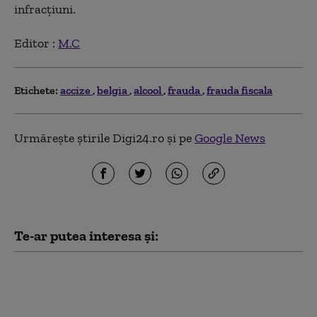
infracțiuni.
Editor :
M.C
Etichete:
accize
belgia
alcool
frauda
frauda fiscala
Urmărește știrile Digi24.ro și pe
Google News
Te-ar putea interesa și:
Tupeul unui primar
PSD după ce a încasat
despăgubiri pentru