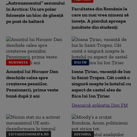
„Antrenamentul” sezonului
Facultatea din România la
în Arctica: Un urs polar
care nu mai vrea nimeni să
folosește un bloc de gheață
înveţe. A pierdut aproape
pe post de halteră
jumătate din studenţi
NEWSWEEK
DIGI FM
Anunțul lui Nicușor Dan
Ioana Țiriac, vacanță de lux
deschide calea spre
în Saint-Tropez. Cât costă o
creșterea pensiilor.
singură noapte la hotelul cu
Pensionarii, prima veste
aspect de castel ales de
bună după 2 ani
fiica lui Ion Țiriac
Descarcă aplicația Digi FM
EDITIADEDIMINEATA.RO
ADEVARUL