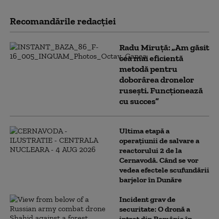
Recomandările redacţiei
Radu Miruță: „Am găsit
cea mai eficientă
metodă pentru
doborârea dronelor
rusești. Funcționează
cu succes”
Ultima etapă a
operațiunii de salvare a
reactorului 2 de la
Cernavodă. Când se vor
vedea efectele scufundării
barjelor în Dunăre
Incident grav de
securitate: O dronă a
intrat din România în