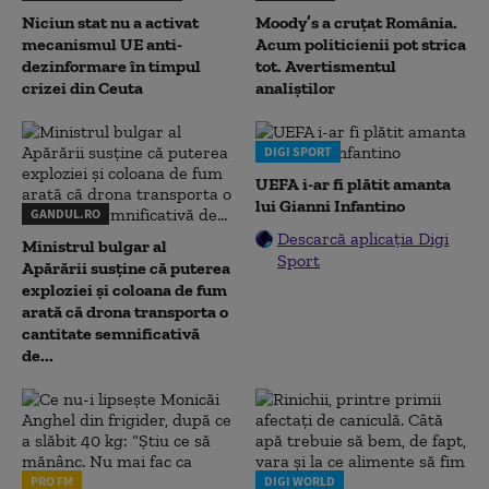
Niciun stat nu a activat
Moody’s a cruțat România.
mecanismul UE anti-
Acum politicienii pot strica
dezinformare în timpul
tot. Avertismentul
crizei din Ceuta
analiștilor
DIGI SPORT
UEFA i-ar fi plătit amanta
lui Gianni Infantino
GANDUL.RO
Descarcă aplicația Digi
Ministrul bulgar al
Sport
Apărării susține că puterea
exploziei și coloana de fum
arată că drona transporta o
cantitate semnificativă
de...
PRO FM
DIGI WORLD