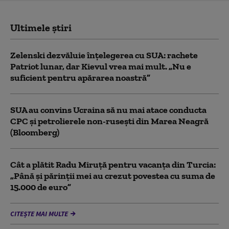
Ultimele știri
Zelenski dezvăluie înțelegerea cu SUA: rachete
Patriot lunar, dar Kievul vrea mai mult. „Nu e
suficient pentru apărarea noastră”
SUA au convins Ucraina să nu mai atace conducta
CPC şi petrolierele non-ruseşti din Marea Neagră
(Bloomberg)
Cât a plătit Radu Miruță pentru vacanța din Turcia:
„Până și părinții mei au crezut povestea cu suma de
15.000 de euro”
CITEȘTE MAI MULTE