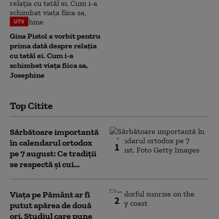
UTV
Gina Pistol a vorbit pentru
prima dată despre relația
cu tatăl ei. Cum i-a
schimbat viața fiica sa,
Josephine
Top Citite
Sărbătoare importantă
în calendarul ortodox
1
pe 7 august: Ce tradiții
se respectă și cui...
Viața pe Pământ ar fi
2
putut apărea de două
ori. Studiul care pune