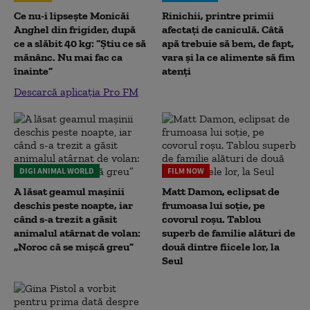
Ce nu-i lipsește Monicăi
Rinichii, printre primii
Anghel din frigider, după
afectați de caniculă. Câtă
ce a slăbit 40 kg: “Știu ce să
apă trebuie să bem, de fapt,
mănânc. Nu mai fac ca
vara și la ce alimente să fim
înainte”
atenți
Descarcă aplicația Pro FM
DIGI ANIMAL WORLD
FILM NOW
A lăsat geamul mașinii
Matt Damon, eclipsat de
deschis peste noapte, iar
frumoasa lui soție, pe
când s-a trezit a găsit
covorul roșu. Tablou
animalul atârnat de volan:
superb de familie alături de
„Noroc că se mișcă greu”
două dintre fiicele lor, la
Seul