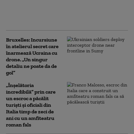
secetă, iar apoi a
vândut recolta: „Dar
am plătit impozit
pentru banii ăia”
Bruxelles: Incursiune
în atelierul secret care
înarmează Ucraina cu
drone. „Un singur
detaliu ne poate da de
gol”
„Înșelătoria
incredibilă” prin care
un escroc a păcălit
turiști și oficiali din
Italia timp de zeci de
ani cu un amfiteatru
roman fals