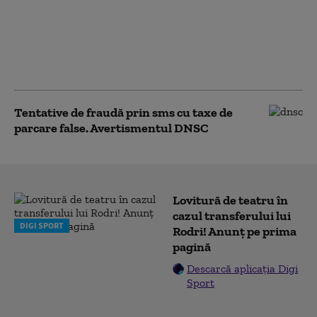
O nouă tentativă de fraudă prin SMS.
Cum este folosit ilegal numele unei
platforme de plată a parcării și ce
explicații dă Poliția
Tentative de fraudă prin sms cu taxe de
parcare false. Avertismentul DNSC
Lovitură de teatru în
cazul transferului lui
DIGI SPORT
Rodri! Anunț pe prima
pagină
Descarcă aplicația Digi
Sport