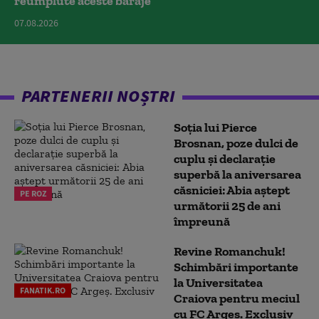
reumplute aceste baraje
07.08.2026
PARTENERII NOȘTRI
Soția lui Pierce
Brosnan, poze dulci de
cuplu și declarație
superbă la aniversarea
căsniciei: Abia aștept
PE ROZ
următorii 25 de ani
împreună
Revine Romanchuk!
Schimbări importante
la Universitatea
FANATIK.RO
Craiova pentru meciul
cu FC Argeş. Exclusiv