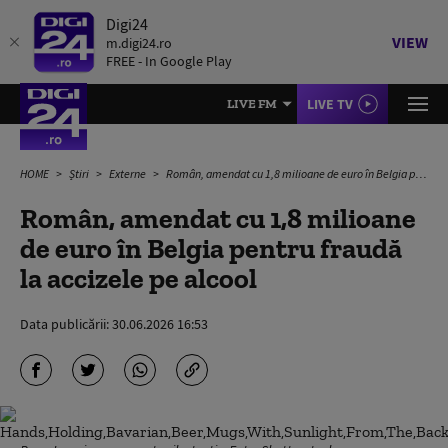
Digi24
VIEW
m.digi24.ro
FREE - In Google Play
LIVE TV
LIVE FM
HOME
Știri
Externe
Român, amendat cu 1,8 milioane de euro în Belgia pentru fraudă la accizele pe alcool
Român, amendat cu 1,8 milioane
de euro în Belgia pentru fraudă
la accizele pe alcool
Data publicării:
30.06.2026 16:53