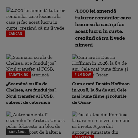
4.000 lei amendă
tuturor românilor care
locuiesc la casă și fac
acest lucru în curte,
CANCAN
crezând că nu îi vede
nimeni
FANATIK.RO
FILM NOW
„Seamănă cu ăla de
Cum arată Dustin Hoffman
Chelsea, are fundul jos”.
în 2026, la 89 de ani. Cele
Noul transfer al FCSB,
mai bune filme și rolurile
subiect de caterincă
de Oscar
ADEVĂRUL
PLAYTECH