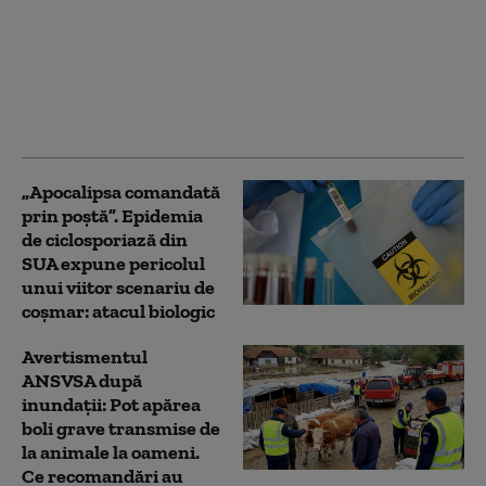
Ce au negociat
sindicatele din
Sănătate. Este „pragul
minim de la care
proiectul poate deveni
acceptabil”
„Apocalipsa comandată
prin poștă”. Epidemia
de ciclosporiază din
SUA expune pericolul
unui viitor scenariu de
coșmar: atacul biologic
Avertismentul
ANSVSA după
inundații: Pot apărea
boli grave transmise de
la animale la oameni.
Ce recomandări au