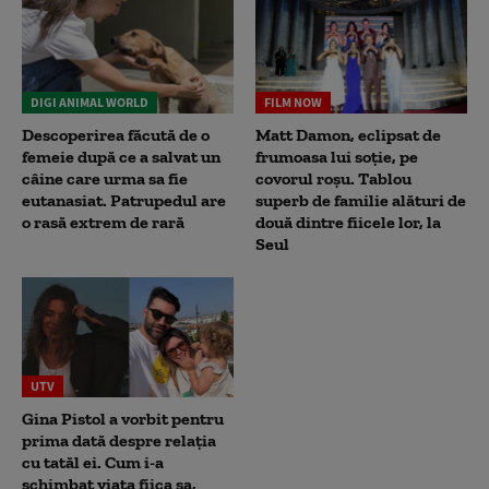
DIGI ANIMAL WORLD
FILM NOW
Descoperirea făcută de o
Matt Damon, eclipsat de
femeie după ce a salvat un
frumoasa lui soție, pe
câine care urma sa fie
covorul roșu. Tablou
eutanasiat. Patrupedul are
superb de familie alături de
o rasă extrem de rară
două dintre fiicele lor, la
Seul
UTV
Gina Pistol a vorbit pentru
prima dată despre relația
cu tatăl ei. Cum i-a
schimbat viața fiica sa,