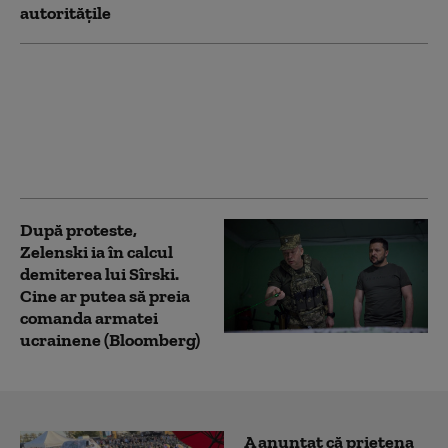
autoritățile
Schimbare majoră la
vârful Armatei
ucrainene. Volodimir
Zelenski l-a demis pe
Oleksandr Sîrski
După proteste,
Zelenski ia în calcul
demiterea lui Sîrski.
Cine ar putea să preia
comanda armatei
ucrainene (Bloomberg)
A anunțat că prietena