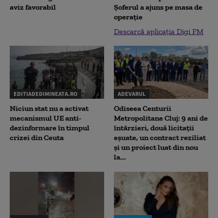
aviz favorabil
Șoferul a ajuns pe masa de
operație
Descarcă aplicația Digi FM
EDITIADEDIMINEATA.RO
ADEVARUL
Niciun stat nu a activat
Odiseea Centurii
mecanismul UE anti-
Metropolitane Cluj: 9 ani de
dezinformare în timpul
întârzieri, două licitații
crizei din Ceuta
eșuate, un contract reziliat
și un proiect luat din nou
la...