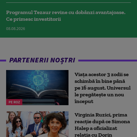
Programul Tezaur revine cu dobânzi avantajoase.
Ce primesc investitorii
08.08.2026
PARTENERII NOȘTRI
Viața acestor 3 zodii se
schimbă în bine până
pe 16 august. Universul
le pregătește un nou
început
PE ROZ
Virginia Ruzici, prima
reacție după ce Simona
Halep a oficializat
relația cu Dorin