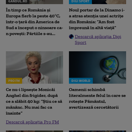
GANDUL.RO
DIGI SPORT
În timp ce România și
Noul portar de la Dinamo i-
Europa fierb la peste 40°C,
a atras atenția unei actrițe
într-o țară din America de
din România: ”Am fost
Sud a început o ninsoare ca-
împreună în altă viață”
n povești: Pârtiile s-au...
Descarcă aplicația Digi
Sport
PRO FM
DIGI WORLD
Ce nu-i lipsește Monicăi
Oamenii schimbă
Anghel din frigider, după
literalmente felul în care se
ce a slăbit 40 kg: “Știu ce să
rotește Pământul,
mănânc. Nu mai fac ca
avertizează cercetătorii
înainte”
Descarcă aplicația Pro FM