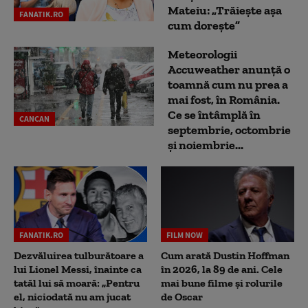
Mateiu: „Trăiește așa
FANATIK.RO
cum dorește”
Meteorologii
Accuweather anunță o
toamnă cum nu prea a
mai fost, în România.
Ce se întâmplă în
CANCAN
septembrie, octombrie
și noiembrie...
FANATIK.RO
FILM NOW
Dezvăluirea tulburătoare a
Cum arată Dustin Hoffman
lui Lionel Messi, înainte ca
în 2026, la 89 de ani. Cele
tatăl lui să moară: „Pentru
mai bune filme și rolurile
el, niciodată nu am jucat
de Oscar