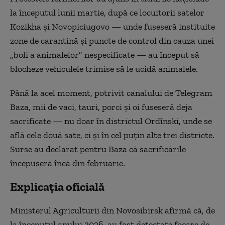
la începutul lunii martie, după ce locuitorii satelor
Kozikha și Novopiciugovo — unde fuseseră instituite
zone de carantină și puncte de control din cauza unei
„boli a animalelor” nespecificate — au început să
blocheze vehiculele trimise să le ucidă animalele.
Până la acel moment, potrivit canalului de Telegram
Baza, mii de vaci, tauri, porci și oi fuseseră deja
sacrificate — nu doar în districtul Ordînski, unde se
află cele două sate, ci și în cel puțin alte trei districte.
Surse au declarat pentru Baza că sacrificările
începuseră încă din februarie.
Explicația oficială
Ministerul Agriculturii din Novosibirsk afirmă că, de
la începutul anului 2026, au fost detectate focare de