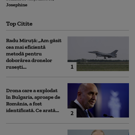
Josephine
Top Citite
Radu Miruță: „Am găsit
cea mai eficientă
metodă pentru
doborârea dronelor
1
rusești...
Drona care a explodat
în Bulgaria, aproape de
România, a fost
identificată. Ce arată...
2