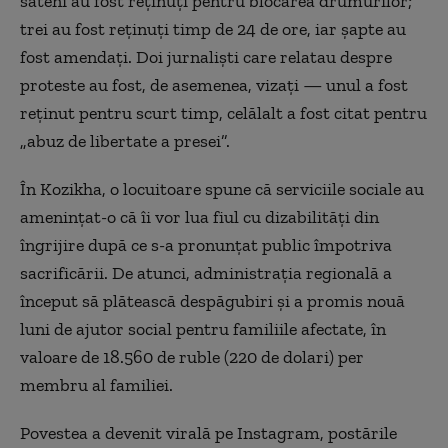
săteni au fost reținuți pentru blocarea drumurilor;
trei au fost reținuți timp de 24 de ore, iar șapte au
fost amendați. Doi jurnaliști care relatau despre
proteste au fost, de asemenea, vizați — unul a fost
reținut pentru scurt timp, celălalt a fost citat pentru
„abuz de libertate a presei”.
În Kozikha, o locuitoare spune că serviciile sociale au
amenințat-o că îi vor lua fiul cu dizabilități din
îngrijire după ce s-a pronunțat public împotriva
sacrificării. De atunci, administrația regională a
început să plătească despăgubiri și a promis nouă
luni de ajutor social pentru familiile afectate, în
valoare de 18.560 de ruble (220 de dolari) per
membru al familiei.
Povestea a devenit virală pe Instagram, postările