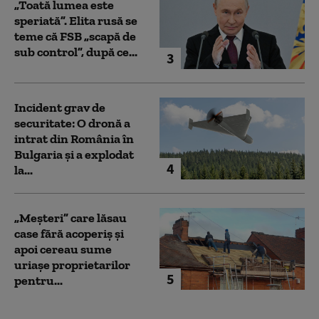
„Toată lumea este
speriată”. Elita rusă se
teme că FSB „scapă de
sub control”, după ce...
3
Incident grav de
securitate: O dronă a
intrat din România în
Bulgaria şi a explodat
4
la...
„Meșteri” care lăsau
case fără acoperiș și
apoi cereau sume
uriașe proprietarilor
5
pentru...