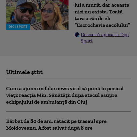
lui a murit, dar aceasta
nici nu exista. Toată
țara a râs de el:
”Escrocheria secolului”
DIGI SPORT
Descarcă aplicația Digi
Sport
Ultimele știri
Cum a ajuns un fake news viral să pună în pericol
vieți: reacția Min. Sănătății după atacul asupra
echipajului de ambulanță din Cluj
Bărbat de 80 de ani, rătăcit pe traseul spre
Moldoveanu. A fost salvat după 8 ore