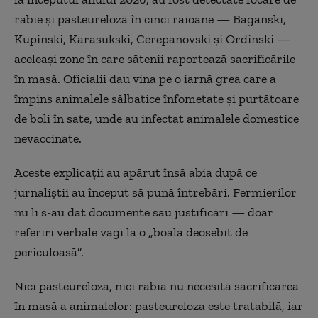
rabie și pasteureloză în cinci raioane — Baganski,
Kupinski, Karasukski, Cerepanovski și Ordinski —
aceleași zone în care sătenii raportează sacrificările
în masă. Oficialii dau vina pe o iarnă grea care a
împins animalele sălbatice înfometate și purtătoare
de boli în sate, unde au infectat animalele domestice
nevaccinate.
Aceste explicații au apărut însă abia după ce
jurnaliștii au început să pună întrebări. Fermierilor
nu li s-au dat documente sau justificări — doar
referiri verbale vagi la o „boală deosebit de
periculoasă”.
Nici pasteureloza, nici rabia nu necesită sacrificarea
în masă a animalelor: pasteureloza este tratabilă, iar