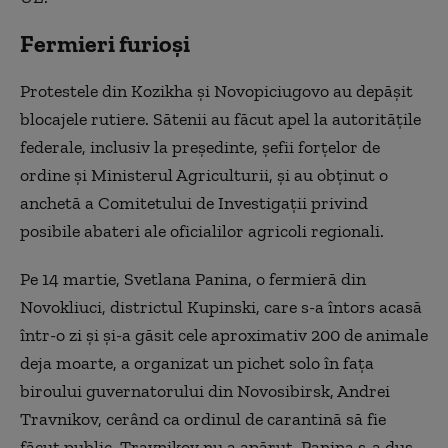
Fermieri furioși
Protestele din Kozikha și Novopiciugovo au depășit
blocajele rutiere. Sătenii au făcut apel la autoritățile
federale, inclusiv la președinte, șefii forțelor de
ordine și Ministerul Agriculturii, și au obținut o
anchetă a Comitetului de Investigații privind
posibile abateri ale oficialilor agricoli regionali.
Pe 14 martie, Svetlana Panina, o fermieră din
Novokliuci, districtul Kupinski, care s-a întors acasă
într-o zi și și-a găsit cele aproximativ 200 de animale
deja moarte, a organizat un pichet solo în fața
biroului guvernatorului din Novosibirsk, Andrei
Travnikov, cerând ca ordinul de carantină să fie
făcut public. Travnikov nu a apărut. Panina s-a dus