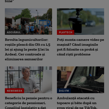
bine”
ADEVĂRUL
PLAYTECH
Revolta legumicultorilor:
Poți monta camere video pe
roșiile pleacă din Olt cu 1,5
mașină? Când imaginile
lei și ajung la peste 5 lei în
pot fi folosite ca probă și
Ardeal. Cer controale și
când riști probleme
eliminarea samsarilor
NEWSWEEK
DIGI FM
Beneficiu la pensie pentru o
Ambulanță atacată cu
categorie de pensionari.
topoare și bâte după un
Consiliul legislativ a dat
zvon viral de pe TikTok.