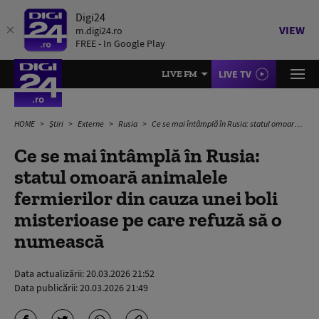
Digi24
VIEW
m.digi24.ro
FREE - In Google Play
LIVE TV
LIVE FM
HOME
Știri
Externe
Rusia
Ce se mai întâmplă în Rusia: statul omoară animalele fermierilor din cauza unei boli misterioase pe care refuză să o numească
Ce se mai întâmplă în Rusia:
statul omoară animalele
fermierilor din cauza unei boli
misterioase pe care refuză să o
numească
Data actualizării:
20.03.2026 21:52
Data publicării:
20.03.2026 21:49