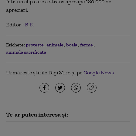
într-un clip care a strâns aproape 180.000 de
aprecieri.
Editor :
B.E.
Etichete:
proteste
animale
boala
ferme
animale sacrificate
Urmărește știrile Digi24.ro și pe
Google News
Te-ar putea interesa și:
Noua lege a salarizării: