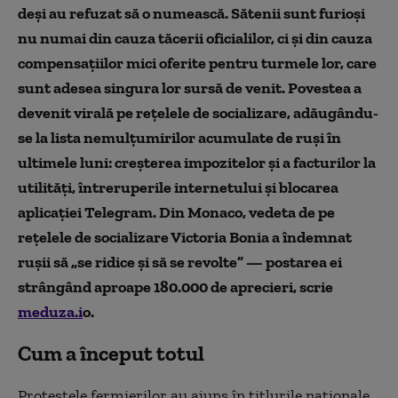
deși au refuzat să o numească. Sătenii sunt furioși
nu numai din cauza tăcerii oficialilor, ci și din cauza
compensațiilor mici oferite pentru turmele lor, care
sunt adesea singura lor sursă de venit. Povestea a
devenit virală pe rețelele de socializare, adăugându-
se la lista nemulțumirilor acumulate de ruși în
ultimele luni: creșterea impozitelor și a facturilor la
utilități, întreruperile internetului și blocarea
aplicației Telegram. Din Monaco, vedeta de pe
rețelele de socializare Victoria Bonia a îndemnat
rușii să „se ridice și să se revolte” — postarea ei
strângând aproape 180.000 de aprecieri, scrie
meduza.i
o.
Cum a început totul
Protestele fermierilor au ajuns în titlurile naționale