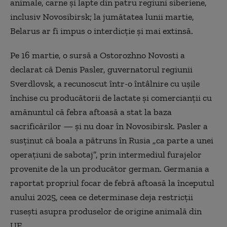
animale, carne și lapte din patru regiuni siberiene,
inclusiv Novosibirsk; la jumătatea lunii martie,
Belarus ar fi impus o interdicție și mai extinsă.
Pe 16 martie, o sursă a Ostorozhno Novosti a
declarat că Denis Pasler, guvernatorul regiunii
Sverdlovsk, a recunoscut într-o întâlnire cu ușile
închise cu producătorii de lactate și comercianții cu
amănuntul că febra aftoasă a stat la baza
sacrificărilor — și nu doar în Novosibirsk. Pasler a
susținut că boala a pătruns în Rusia „ca parte a unei
operațiuni de sabotaj”, prin intermediul furajelor
provenite de la un producător german. Germania a
raportat propriul focar de febră aftoasă la începutul
anului 2025, ceea ce determinase deja restricții
rusești asupra produselor de origine animală din
UE.