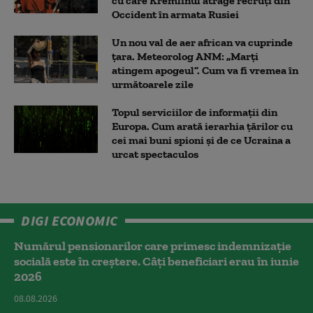
cu care Kremlinul atrage recruți din
Occident în armata Rusiei
Un nou val de aer african va cuprinde
țara. Meteorolog ANM: „Marți
atingem apogeul”. Cum va fi vremea în
următoarele zile
Topul serviciilor de informații din
Europa. Cum arată ierarhia țărilor cu
cei mai buni spioni și de ce Ucraina a
urcat spectaculos
DIGI ECONOMIC
Numărul pensionarilor care primesc indemnizaţie
socială este în creștere. Câți beneficiari erau în iunie
2026
08.08.2026