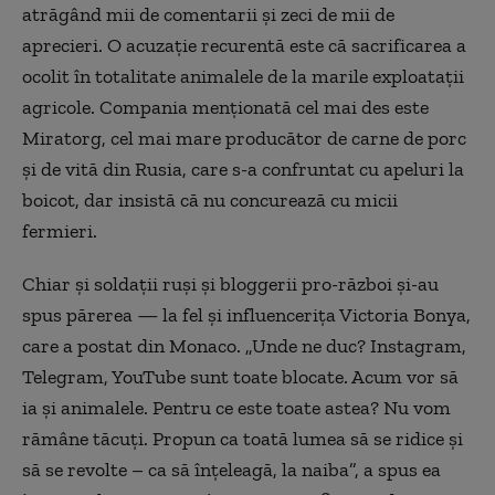
atrăgând mii de comentarii și zeci de mii de
aprecieri. O acuzație recurentă este că sacrificarea a
ocolit în totalitate animalele de la marile exploatații
agricole. Compania menționată cel mai des este
Miratorg, cel mai mare producător de carne de porc
și de vită din Rusia, care s-a confruntat cu apeluri la
boicot, dar insistă că nu concurează cu micii
fermieri.
Chiar și soldații ruși și bloggerii pro-război și-au
spus părerea — la fel și influencerița Victoria Bonya,
care a postat din Monaco. „Unde ne duc? Instagram,
Telegram, YouTube sunt toate blocate. Acum vor să
ia și animalele. Pentru ce este toate astea? Nu vom
rămâne tăcuți. Propun ca toată lumea să se ridice și
să se revolte – ca să înțeleagă, la naiba”, a spus ea