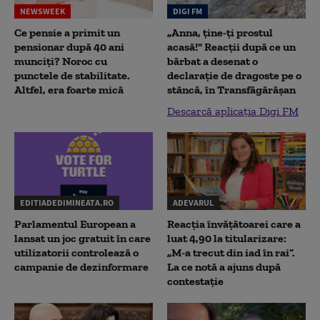
NEWSWEEK
DIGI FM
Ce pensie a primit un
„Anna, ţine-ţi prostul
pensionar după 40 ani
acasă!" Reacţii după ce un
munciți? Noroc cu
bărbat a desenat o
punctele de stabilitate.
declaraţie de dragoste pe o
Altfel, era foarte mică
stâncă, în Transfăgărăşan
Descarcă aplicația Digi FM
EDITIADEDIMINEATA.RO
ADEVARUL
Parlamentul European a
Reacția învățătoarei care a
lansat un joc gratuit în care
luat 4,90 la titularizare:
utilizatorii controlează o
„M-a trecut din iad în rai”.
campanie de dezinformare
La ce notă a ajuns după
contestație