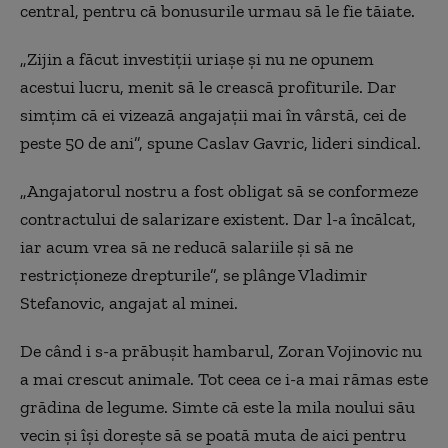
central, pentru că bonusurile urmau să le fie tăiate.
„Zijin a făcut investiții uriașe și nu ne opunem
acestui lucru, menit s
ă le crească
profiturile. Dar
simțim că ei vizează angajații mai în vârstă, cei de
peste 50 de ani”, spune Caslav Gavric, lideri sindical.
„Angajatorul nostru a fost obligat să se conformeze
contractului de salarizare existent. Dar l-a încălcat,
iar acum vrea să ne reducă salariile și să ne
restricționeze drepturile”, se plânge Vladimir
Stefanovic, angajat al minei.
De când i s-a prăbușit hambarul, Zoran Vojinovic nu
a mai crescut animale. Tot ceea ce i-a mai rămas este
grădina de legume. Simte c
ă este
la mila noului său
vecin și își dorește să se poată muta de aici pentru