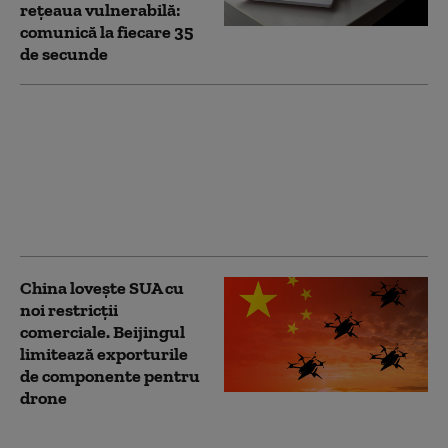
rețeaua vulnerabilă:
comunică la fiecare 35
de secunde
China extinde
controalele fiscale la
nivel global. Sunt
vizate impozite
neachitate de zeci de
ani
China lovește SUA cu
noi restricții
comerciale. Beijingul
limitează exporturile
de componente pentru
drone