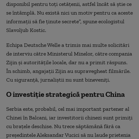
disponibil pentru toți cetățenii, astfel încât să știe ce
se întâmplă. Nu există nici un motiv pentru
ca
aceste
informații să fie ținute secrete”, spune ecologistul
Slavoljub Kostic.
Echipa Deutsche Welle a
trimis mai multe solicitări
de interviu către Ministerul Minelor, către compania
Zijin și autoritățile locale, dar nu a primit răspuns.
În schimb, angajații Zijin au supravegheat
filmările
.
Cu siguranță, jurnaliștii nu sunt bineveniți.
O investiție strategică pentru China
Serbia este, probabil, cel mai important partener al
Chinei în Balcani, iar investitorii chinezi sunt primiți
cu brațele deschise. Nu trece săptămână fără ca
președintele Aleksandar Vucici să nu laude prietenia