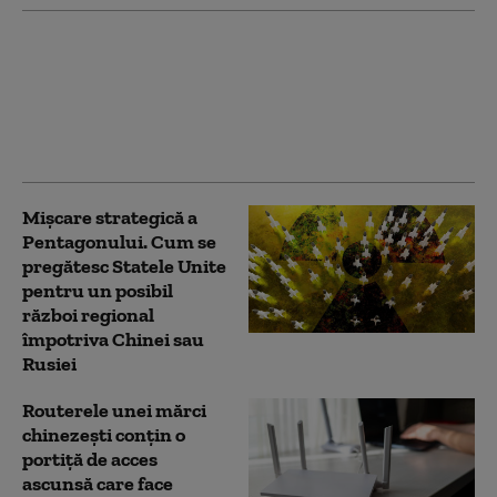
Volodimir Zelenski
efectuează prima vizită
într-o țară cu relații
strânse cu Rusia. Când
va avea loc
Mișcare strategică a
Pentagonului. Cum se
pregătesc Statele Unite
pentru un posibil
război regional
împotriva Chinei sau
Rusiei
Routerele unei mărci
chinezești conțin o
portiță de acces
ascunsă care face