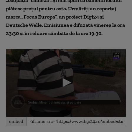
„ocupația” chineză”. Și mai spun că oamenii locului
plătesc prețul pentru asta. Urmăriți un reportaj
marca „Focus Europa”, un proiect Digi24 şi
Deutsche Welle. Emisiunea e difuzată vinerea la ora
23:30 și în reluare sâmbăta de la ora 19:30.
0
embed
seconds
of