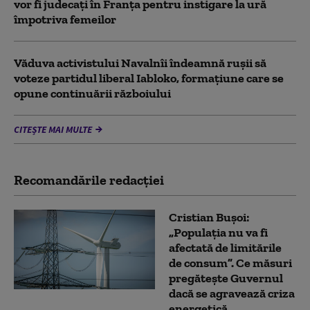
vor fi judecați în Franța pentru instigare la ură
împotriva femeilor
Văduva activistului Navalnîi îndeamnă ruşii să
voteze partidul liberal Iabloko, formațiune care se
opune continuării războiului
CITEȘTE MAI MULTE
Recomandările redacţiei
Cristian Bușoi:
„Populația nu va fi
afectată de limitările
de consum”. Ce măsuri
pregătește Guvernul
dacă se agravează criza
energetică