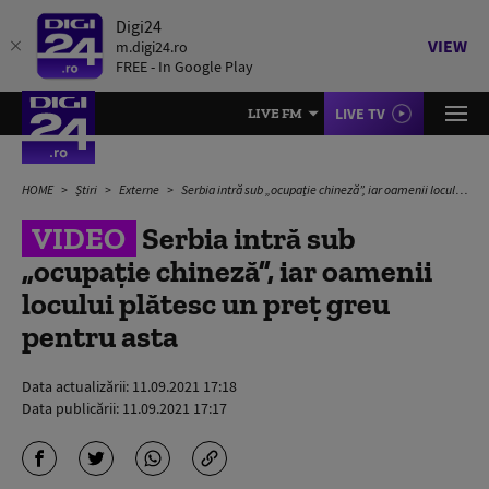
Digi24
VIEW
m.digi24.ro
FREE - In Google Play
LIVE TV
LIVE FM
HOME
Știri
Externe
Serbia intră sub „ocupație chineză”, iar oamenii locului plătesc un preț greu pentru asta
VIDEO
Serbia intră sub
„ocupație chineză”, iar oamenii
locului plătesc un preț greu
pentru asta
Data actualizării:
11.09.2021 17:18
Data publicării:
11.09.2021 17:17