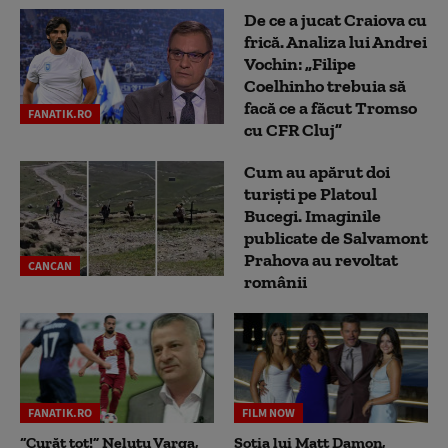
De ce a jucat Craiova cu
frică. Analiza lui Andrei
Vochin: „Filipe
Coelhinho trebuia să
facă ce a făcut Tromso
FANATIK.RO
cu CFR Cluj”
Cum au apărut doi
turiști pe Platoul
Bucegi. Imaginile
publicate de Salvamont
Prahova au revoltat
CANCAN
românii
FANATIK.RO
FILM NOW
“Curăț tot!” Neluțu Varga,
Soția lui Matt Damon,