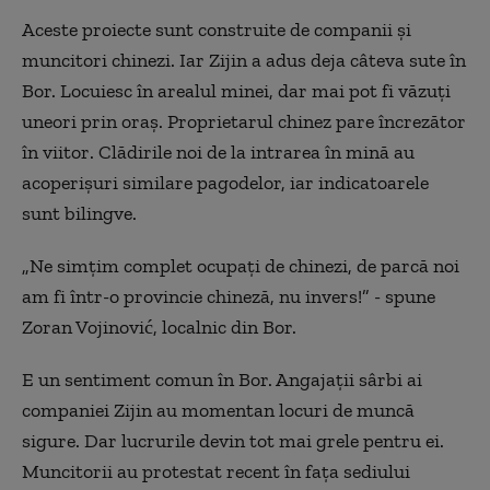
A
ceste proiecte sunt construite de companii și
muncitori chinezi. Iar Zijin a adus deja
câteva
sute
în
Bor. Locuiesc în
arealul
minei, dar mai pot fi văzuți
uneori prin oraș. Proprietarul chinez pare încrezător
în viitor
. Clădirile noi de la intrarea în mină au
acoperișuri similare pagodelor, iar indicatoarele
sunt bilingve.
„Ne simțim complet ocupați de chinezi, de parcă noi
am fi într-o provincie chineză, nu invers!” - spune
Zoran Vojinović, localnic din Bor.
E un sentiment comun
î
n Bor. Angajații sârbi ai
companiei Zijin au momentan locuri de muncă
sigure. Dar lucrurile devin tot mai grele pentru ei.
Muncitorii au protestat recent în fața sediului