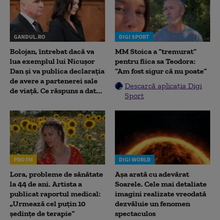
GANDUL.RO
DIGI SPORT
Bolojan, întrebat dacă va
MM Stoica a ”tremurat”
lua exemplul lui Nicușor
pentru fiica sa Teodora:
Dan și va publica declarația
”Am fost sigur că nu poate”
de avere a partenerei sale
Descarcă aplicația Digi
de viață. Ce răspuns a dat...
Sport
PRO FM
DIGI WORLD
Lora, probleme de sănătate
Așa arată cu adevărat
la 44 de ani. Artista a
Soarele. Cele mai detaliate
publicat raportul medical:
imagini realizate vreodată
„Urmează cel puțin 10
dezvăluie un fenomen
ședințe de terapie”
spectaculos