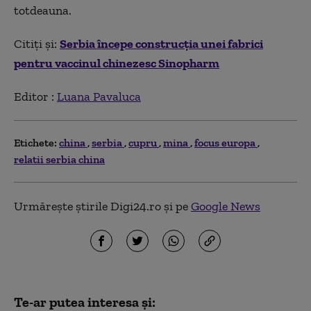
totdeauna.
Citiți și:
Serbia începe construcția unei fabrici
pentru vaccinul chinezesc Sinopharm
Editor :
Luana Pavaluca
Etichete:
china
serbia
cupru
mina
focus europa
relatii serbia china
Urmărește știrile Digi24.ro și pe
Google News
Te-ar putea interesa și: