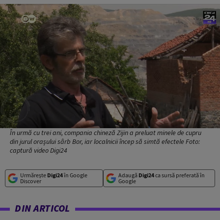
În urmă cu trei ani, compania chineză Zijin a preluat minele de cupru
din jurul orașului sârb Bor, iar localnicii încep să simtă efectele Foto:
captură video Digi24
Urmărește
Digi24
în Google
Adaugă
Digi24
ca sursă preferată în
Discover
Google
DIN ARTICOL