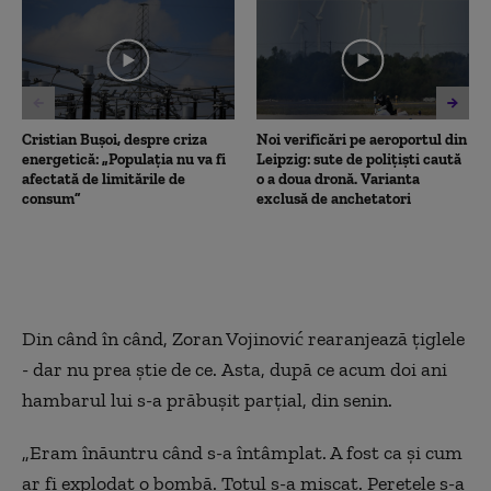
5
minutes,
8
seconds
Cristian Bușoi, despre criza
Noi verificări pe aeroportul din
energetică: „Populația nu va fi
Leipzig: sute de polițiști caută
afectată de limitările de
o a doua dronă. Varianta
consum”
exclusă de anchetatori
Din când în când, Zoran Vojinović rearanjează țiglele
- dar nu prea știe de ce.
Asta, după ce acum
doi ani
hambarul lui s-a prăbușit
parțial,
din senin.
„Eram înăuntru când s-a
întâmplat
. A fost ca și cum
ar fi explodat o bombă. Totul s-a mișcat. Peretele s-a