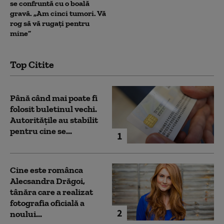
se confruntă cu o boală
gravă. „Am cinci tumori. Vă
rog să vă rugați pentru
mine”
Top Citite
Până când mai poate fi
folosit buletinul vechi.
Autoritățile au stabilit
pentru cine se...
1
Cine este românca
Alecsandra Drăgoi,
tânăra care a realizat
fotografia oficială a
2
noului...