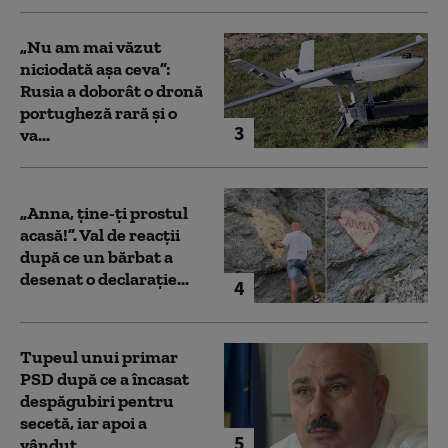
„Nu am mai văzut
niciodată așa ceva”:
Rusia a doborât o dronă
portugheză rară și o
3
va...
„Anna, ţine-ţi prostul
acasă!”. Val de reacții
după ce un bărbat a
desenat o declarație...
4
Tupeul unui primar
PSD după ce a încasat
despăgubiri pentru
secetă, iar apoi a
5
vândut...