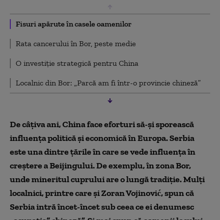
Fisuri apărute în casele oamenilor
Rata cancerului în Bor, peste medie
O investiție strategică pentru China
Localnic din Bor: „Parcă am fi într-o provincie chineză”
De câțiva ani, China face eforturi să-și sporească
influența politică și economică în Europa. Serbia
este una dintre țările în care se vede influența în
creștere a Beijingului. De exemplu, în zona Bor,
unde mineritul cuprului are o lungă tradiție. Mulți
localnici, printre care și Zoran Vojinović, spun că
Serbia intră încet-încet sub ceea ce ei denumesc