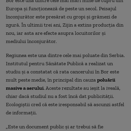
Bor este una dintre cele mai mari mine de cupru din
Europa și funcționează de peste un secol. Peisajul
înconjurător este presărat cu gropi și grămezi de
zgură. În ultimii trei ani, Zijin a extins producția din
nou,
i
ar asta are efecte asupra locuitorilor și
mediului înconjurător.
Regiunea este una dintre cele mai poluate din Serbia.
Institutul pentru Sănătate Publică a realizat un
studiu și a constatat că rata cancerului în Bor este
mult peste medie, în principal din cauza
poluării
masive a aerului
. Aceste rezultate au ieșit la iveală,
chiar dacă studiul nu a fost încă dat publicității.
Ecologiștii cred că este iresponsabil să ascunzi astfel
de informații.
„Este un document public și ar trebui să fie