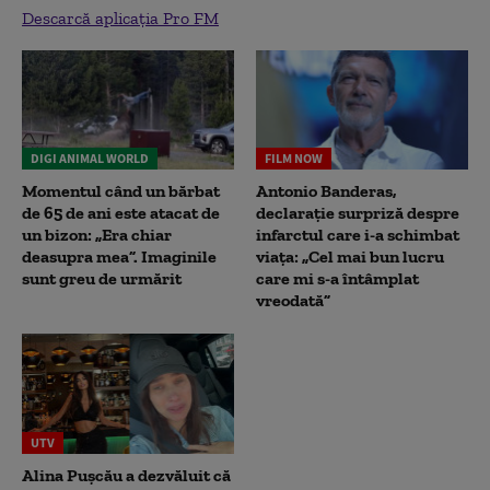
Descarcă aplicația Pro FM
DIGI ANIMAL WORLD
FILM NOW
Momentul când un bărbat
Antonio Banderas,
de 65 de ani este atacat de
declarație surpriză despre
un bizon: „Era chiar
infarctul care i-a schimbat
deasupra mea”. Imaginile
viața: „Cel mai bun lucru
sunt greu de urmărit
care mi s-a întâmplat
vreodată”
UTV
Alina Pușcău a dezvăluit că