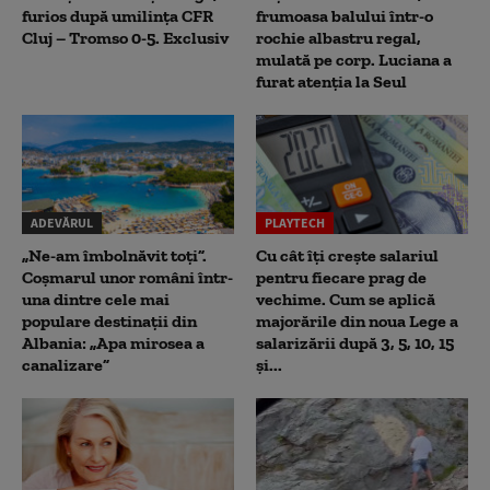
furios după umilința CFR
frumoasa balului într-o
Cluj – Tromso 0-5. Exclusiv
rochie albastru regal,
mulată pe corp. Luciana a
furat atenția la Seul
ADEVĂRUL
PLAYTECH
„Ne-am îmbolnăvit toți”.
Cu cât îți crește salariul
Coșmarul unor români într-
pentru fiecare prag de
una dintre cele mai
vechime. Cum se aplică
populare destinații din
majorările din noua Lege a
Albania: „Apa mirosea a
salarizării după 3, 5, 10, 15
canalizare”
și...