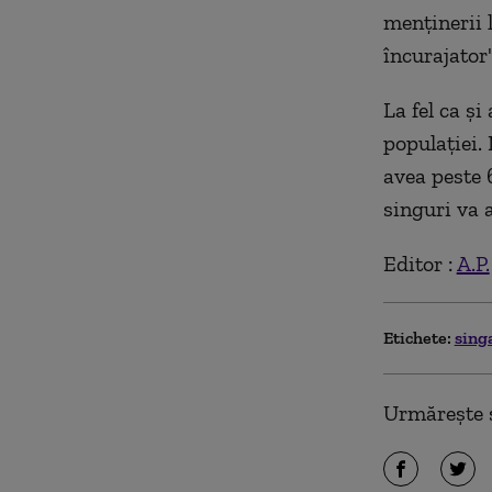
menţinerii l
încurajator"
La fel ca şi
populaţiei.
avea peste 
singuri va 
Editor :
A.P.
Etichete:
sing
Urmărește ș