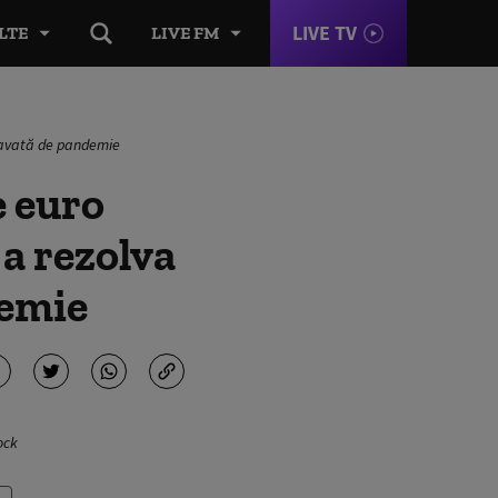
LIVE TV
LTE
LIVE FM
gravată de pandemie
e euro
 a rezolva
demie
ock