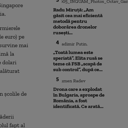
 Singapore
Radu Miruță: „Am
ia.
găsit cea mai eficientă
metodă pentru
doborârea dronelor
rmierele
rusești...
e euro) pe
4
 survine mai
„Toată lumea este
rimă la
speriată”. Elita rusă se
 dolari
teme că FSB „scapă de
sub control”, după ce...
 alăturat
5
Drona care a explodat
 şcolile de
în Bulgaria, aproape de
România, a fost
identificată. Ce arată...
ăderii
lul fapt al