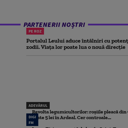
PARTENERII NOȘTRI
PE ROZ
Portalul Leului aduce întâlniri cu potenț
zodii. Viața lor poate lua o nouă direcție
ADEVĂRUL
Revolta legumicultorilor: roșiile pleacă din O
DIGI
peste 5 lei în Ardeal. Cer controale...
FM