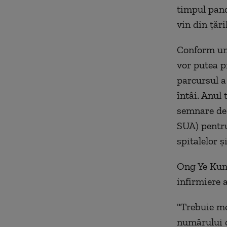
timpul pand
vin din ţări
Conform unu
vor putea p
parcursul a
întâi. Anul 
semnare de 
SUA) pentru
spitalelor şi
Ong Ye Kung
infirmiere 
"Trebuie men
numărului de