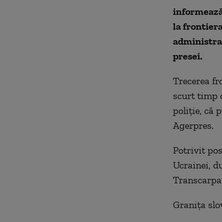
informează 
la frontiera
administra
presei.
Trecerea fro
scurt timp 
poliţie, că 
Agerpres.
Potrivit pos
Ucrainei, d
Transcarpat
Graniţa slo