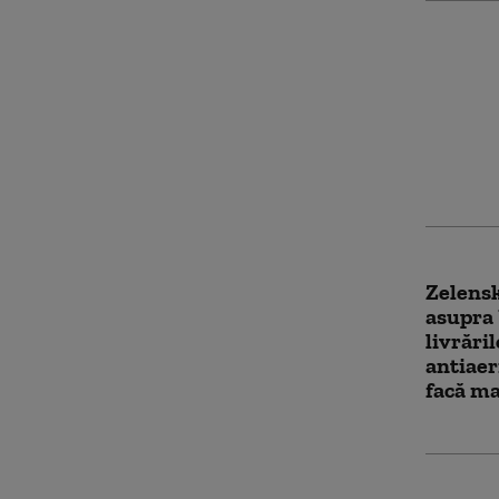
Ce a re
zile a l
reușit.
Rusiei 
Zelensk
asupra 
livrări
antiaer
facă ma