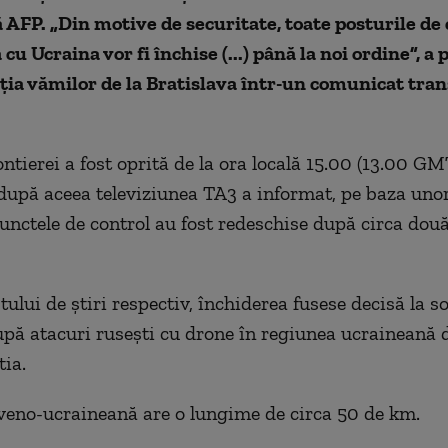
AFP. „Din motive de securitate, toate posturile de 
 cu Ucraina vor fi închise (...) până la noi ordine”, a 
ţia vămilor de la Bratislava într-un comunicat tra
ntierei a fost oprită de la ora locală 15.00 (13.00 GMT
după aceea televiziunea TA3 a informat, pe baza unor
punctele de control au fost redeschise după circa două
tului de ştiri respectiv, închiderea fusese decisă la so
upă atacuri ruseşti cu drone în regiunea ucraineană d
ia.
veno-ucraineană are o lungime de circa 50 de km.