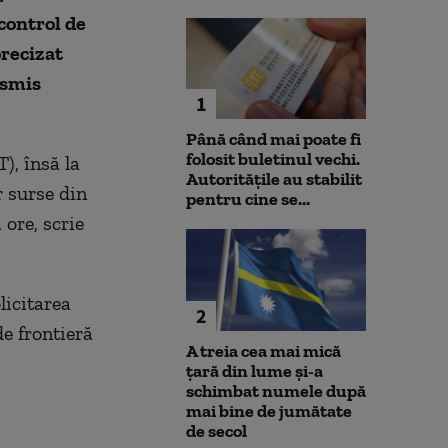
control de
precizat
nsmis
1
Până când mai poate fi
folosit buletinul vechi.
), însă la
Autoritățile au stabilit
 surse din
pentru cine se...
 ore, scrie
licitarea
2
e frontieră
A treia cea mai mică
țară din lume și-a
schimbat numele după
mai bine de jumătate
de secol