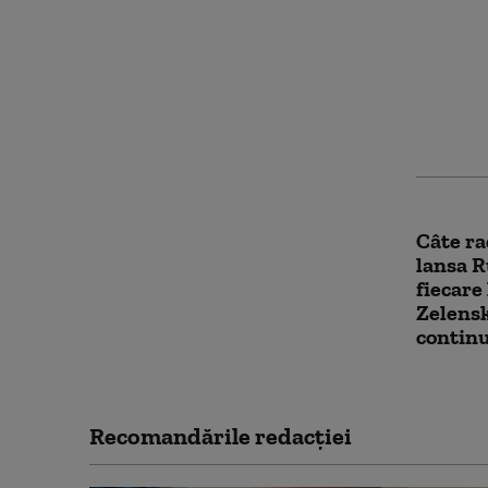
Ucraina
Panteon
săi. Ma
să fie i
Câte ra
lansa R
fiecare 
Zelensk
contin
Recomandările redacţiei