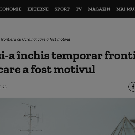
CONOMIE
EXTERNE
SPORT
TV
MAGAZIN
MAI MU
 frontiera cu Ucraina: care a fost motivul
și-a închis temporar front
care a fost motivul
0:23