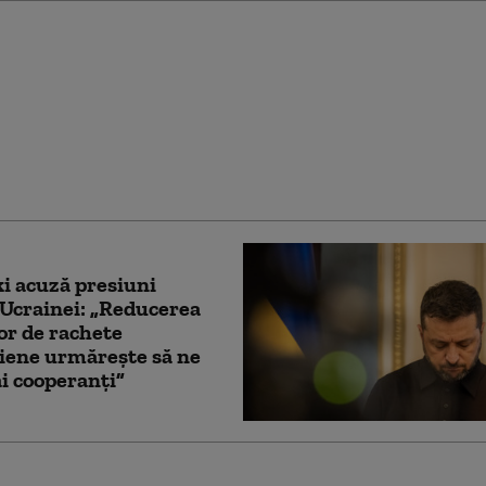
ușit campania de 40 de
ui Zelenski și ce nu a
 Adâncimea strategică a
nu mai există
i acuză presiuni
Ucrainei: „Reducerea
lor de rachete
iene urmărește să ne
i cooperanți”