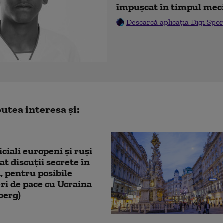
împușcat în timpul mec
Descarcă aplicația Digi Spor
utea interesa și:
iciali europeni și ruși
at discuții secrete în
, pentru posibile
ri de pace cu Ucraina
berg)