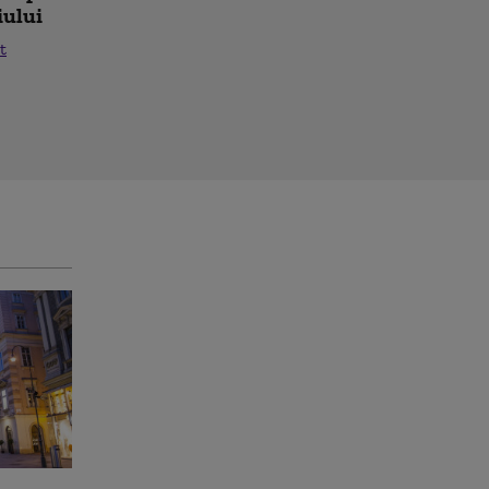
iului
t