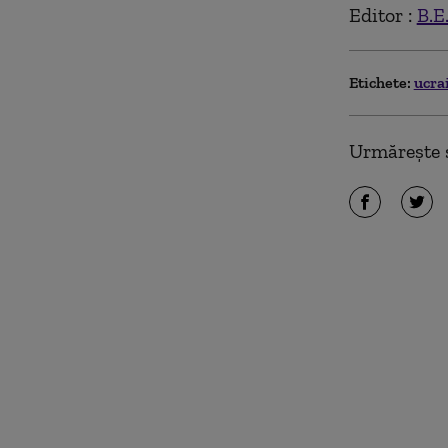
Editor :
B.E
Etichete:
ucra
Urmărește ș