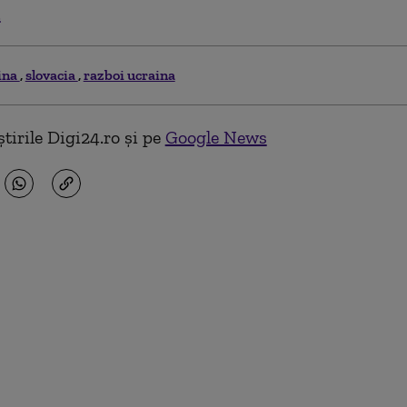
.
ina
slovacia
razboi ucraina
tirile Digi24.ro și pe
Google News