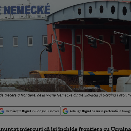
de trecere a frontierei de la Vysne Nemecke dintre Slovacia și Ucraina Foto: P
Urmărește
Digi24
în Google Discover
Adaugă
Digi24
ca sursă preferată în Googl
anunţat miercuri că îşi închide frontiera cu Ucraina