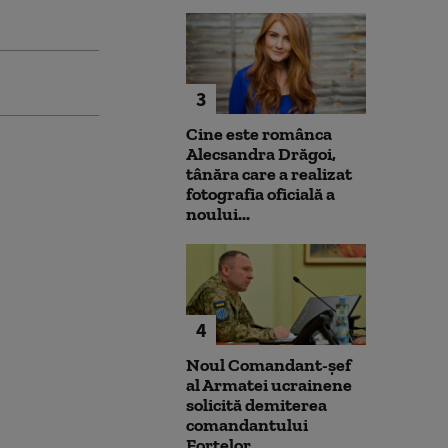
3
Cine este românca
Alecsandra Drăgoi,
tânăra care a realizat
fotografia oficială a
noului...
4
Noul Comandant-șef
al Armatei ucrainene
solicită demiterea
comandantului
Forțelor...