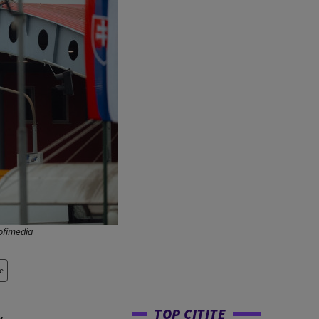
rofimedia
e
TOP CITITE
,