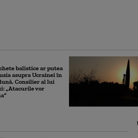
 pregătește un
 Național pentru eroii
rea dilemă: cine merită
nclus
chete balistice ar putea
usia asupra Ucrainei în
lună. Consilier al lui
i: „Atacurile vor
ua”