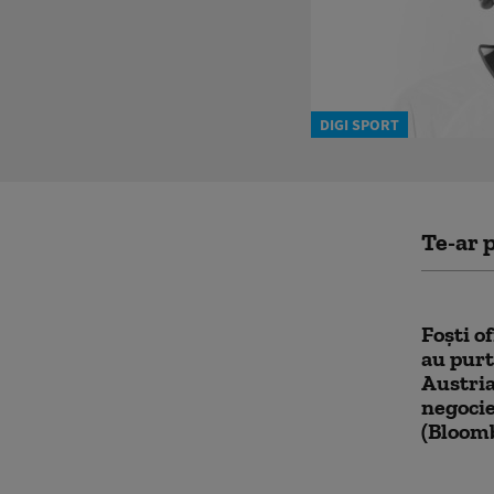
DIGI SPORT
Te-ar p
Foști of
au purt
Austria
negocie
(Bloom