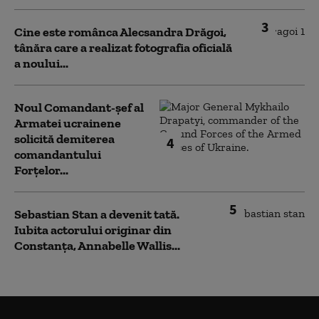
3
Cine este românca Alecsandra Drăgoi,
tânăra care a realizat fotografia oficială
a noului...
Noul Comandant-șef al
Armatei ucrainene
solicită demiterea
4
comandantului
Forțelor...
5
Sebastian Stan a devenit tată.
Iubita actorului originar din
Constanța, Annabelle Wallis...