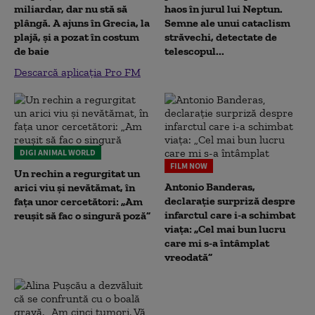
miliardar, dar nu stă să
haos în jurul lui Neptun.
plângă. A ajuns în Grecia, la
Semne ale unui cataclism
plajă, și a pozat în costum
străvechi, detectate de
de baie
telescopul...
Descarcă aplicația Pro FM
DIGI ANIMAL WORLD
FILM NOW
Un rechin a regurgitat un
Antonio Banderas,
arici viu și nevătămat, în
declarație surpriză despre
fața unor cercetători: „Am
infarctul care i-a schimbat
reușit să fac o singură poză”
viața: „Cel mai bun lucru
care mi s-a întâmplat
vreodată”