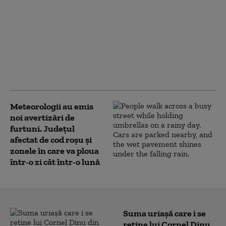
Fenomenul care a răcit
brusc apa mării la doar
13 grade, în plin sezon
de vacanțe.
Meteorologii anunță
cum va fi vremea pe
litoral
Meteorologii au emis
noi avertizări de
furtuni. Județul
afectat de cod roșu și
zonele în care va ploua
într-o zi cât într-o lună
Suma uriașă care i se
reține lui Cornel Dinu