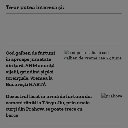
Te-ar putea interesa și:
Un avion F-35 s-a prăbușit lângă o bază
militară din California: pilotul a reușit
să se catapulteze
Cod galben de furtuni
în aproape jumătate
din ţară. ANM anunță
vijelii, grindină și ploi
torențiale. Vremea la
București HARTĂ
Dezastrul lăsat în urmă de furtuni: doi
oameni răniți la Târgu Jiu, prin unele
curți din Prahova se poate trece cu
barca