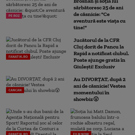
Brosnan și soția lui
sărbătoresc 25 de ani
de căsnicie: "Ce
PE ROZ
aventură este viața cu
tine!"
Jucătorul de la CFR
Cluj dorit de Pancu la
Rapid a notificat clubul.
FANATIK.RO
Poate ajunge gratis în
Giulești! Exclusiv
Au DIVORȚAT, după 2
ani de căsnicie! Vestea
CANCAN
momentului în
showbiz😮
FANATIK.RO
FILM NOW