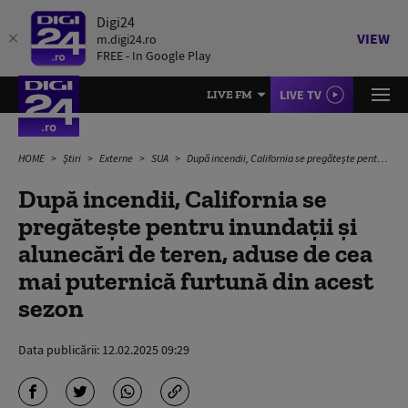
Digi24
VIEW
m.digi24.ro
FREE - In Google Play
LIVE TV
LIVE FM
HOME
Știri
Externe
SUA
După incendii, California se pregăteşte pentru inundaţii şi alunecări de teren, aduse de cea mai puternică furtună din acest sezon
După incendii, California se
pregăteşte pentru inundaţii şi
alunecări de teren, aduse de cea
mai puternică furtună din acest
sezon
Data publicării:
12.02.2025 09:29