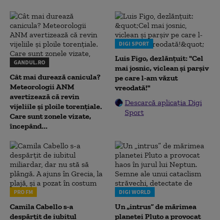
DIGI SPORT
Luis Figo, dezlănțuit: "Cel
GANDUL.RO
mai josnic, viclean și parșiv
Cât mai durează canicula?
pe care l-am văzut
Meteorologii ANM
vreodată!"
avertizează că revin
Descarcă aplicația Digi
vijeliile și ploile torențiale.
Sport
Care sunt zonele vizate,
începând...
PRO FM
DIGI WORLD
Camila Cabello s-a
Un „intrus” de mărimea
despărțit de iubitul
planetei Pluto a provocat