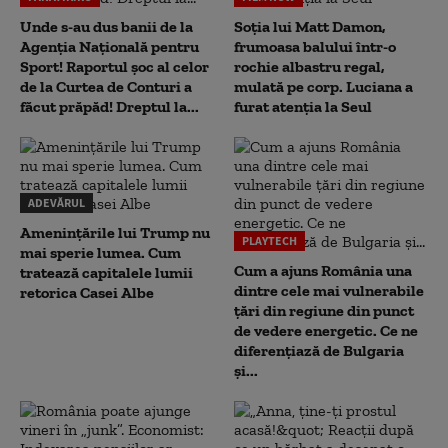
Unde s-au dus banii de la
Soția lui Matt Damon,
Agenția Națională pentru
frumoasa balului într-o
Sport! Raportul șoc al celor
rochie albastru regal,
de la Curtea de Conturi a
mulată pe corp. Luciana a
făcut prăpăd! Dreptul la...
furat atenția la Seul
ADEVĂRUL
Amenințările lui Trump nu
PLAYTECH
mai sperie lumea. Cum
Cum a ajuns România una
tratează capitalele lumii
dintre cele mai vulnerabile
retorica Casei Albe
țări din regiune din punct
de vedere energetic. Ce ne
diferențiază de Bulgaria
și...