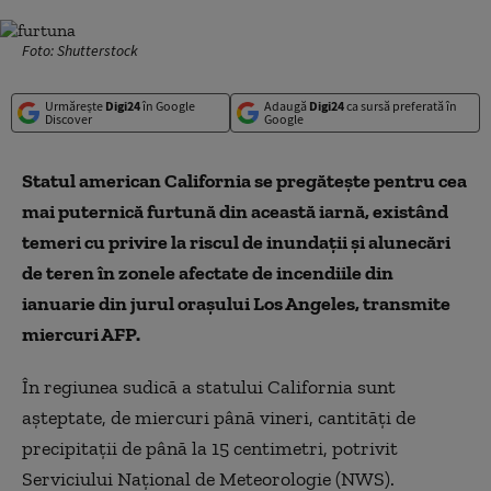
Foto: Shutterstock
Urmărește
Digi24
în Google
Adaugă
Digi24
ca sursă preferată în
Discover
Google
Statul american California se pregăteşte pentru cea
mai puternică furtună din această iarnă, existând
temeri cu privire la riscul de inundaţii şi alunecări
de teren în zonele afectate de incendiile din
ianuarie din jurul oraşului Los Angeles, transmite
miercuri AFP.
În regiunea sudică a statului California sunt
aşteptate, de miercuri până vineri, cantităţi de
precipitaţii de până la 15 centimetri, potrivit
Serviciului Naţional de Meteorologie (NWS).