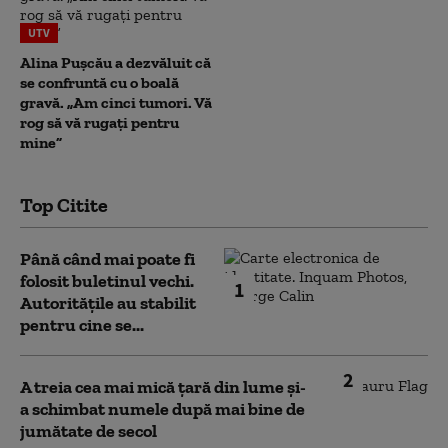
UTV
Alina Pușcău a dezvăluit că
se confruntă cu o boală
gravă. „Am cinci tumori. Vă
rog să vă rugați pentru
mine”
Top Citite
Până când mai poate fi
folosit buletinul vechi.
1
Autoritățile au stabilit
pentru cine se...
2
A treia cea mai mică țară din lume și-
a schimbat numele după mai bine de
jumătate de secol