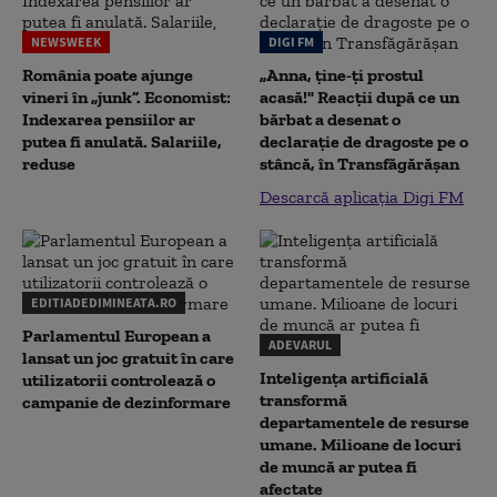
NEWSWEEK
DIGI FM
România poate ajunge
„Anna, ţine-ţi prostul
vineri în „junk”. Economist:
acasă!" Reacţii după ce un
Indexarea pensiilor ar
bărbat a desenat o
putea fi anulată. Salariile,
declaraţie de dragoste pe o
reduse
stâncă, în Transfăgărăşan
Descarcă aplicația Digi FM
EDITIADEDIMINEATA.RO
Parlamentul European a
ADEVARUL
lansat un joc gratuit în care
Inteligența artificială
utilizatorii controlează o
transformă
campanie de dezinformare
departamentele de resurse
umane. Milioane de locuri
de muncă ar putea fi
afectate