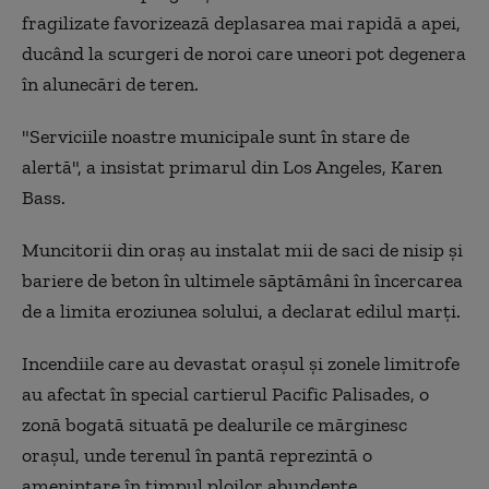
fragilizate favorizează deplasarea mai rapidă a apei,
ducând la scurgeri de noroi care uneori pot degenera
în alunecări de teren.
"Serviciile noastre municipale sunt în stare de
alertă", a insistat primarul din Los Angeles, Karen
Bass.
Muncitorii din oraş au instalat mii de saci de nisip şi
bariere de beton în ultimele săptămâni în încercarea
de a limita eroziunea solului, a declarat edilul marţi.
Incendiile care au devastat oraşul şi zonele limitrofe
au afectat în special cartierul Pacific Palisades, o
zonă bogată situată pe dealurile ce mărginesc
oraşul, unde terenul în pantă reprezintă o
ameninţare în timpul ploilor abundente.