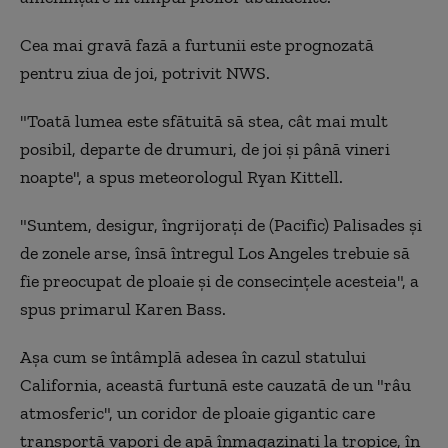
Cea mai gravă fază a furtunii este prognozată
pentru ziua de joi, potrivit NWS.
"Toată lumea este sfătuită să stea, cât mai mult
posibil, departe de drumuri, de joi şi până vineri
noapte", a spus meteorologul Ryan Kittell.
"Suntem, desigur, îngrijoraţi de (Pacific) Palisades şi
de zonele arse, însă întregul Los Angeles trebuie să
fie preocupat de ploaie şi de consecinţele acesteia", a
spus primarul Karen Bass.
Aşa cum se întâmplă adesea în cazul statului
California, această furtună este cauzată de un "râu
atmosferic", un coridor de ploaie gigantic care
transportă vapori de apă înmagazinaţi la tropice, în