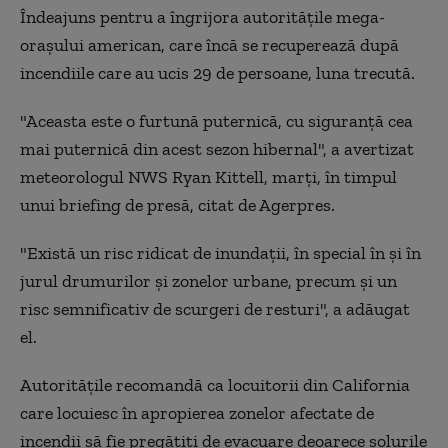
Îndeajuns pentru a îngrijora autorităţile mega-
oraşului american, care încă se recuperează după
incendiile care au ucis 29 de persoane, luna trecută.
"Aceasta este o furtună puternică, cu siguranţă cea
mai puternică din acest sezon hibernal", a avertizat
meteorologul NWS Ryan Kittell, marţi, în timpul
unui briefing de presă, citat de Agerpres.
"Există un risc ridicat de inundaţii, în special în şi în
jurul drumurilor şi zonelor urbane, precum şi un
risc semnificativ de scurgeri de resturi", a adăugat
el.
Autorităţile recomandă ca locuitorii din California
care locuiesc în apropierea zonelor afectate de
incendii să fie pregătiţi de evacuare deoarece solurile