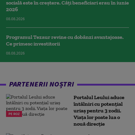
socială este în creștere. Câți beneficiari erau în iunie
2026
08.08.2026
Programul Tezaur revine cu dobânzi avantajoase.
Ce primesc investitorii
08.08.2026
PARTENERII NOȘTRI
Portalul Leului aduce
întâlniri cu potențial
uriaș pentru 3 zodii.
PE ROZ
Viața lor poate lua o
nouă direcție