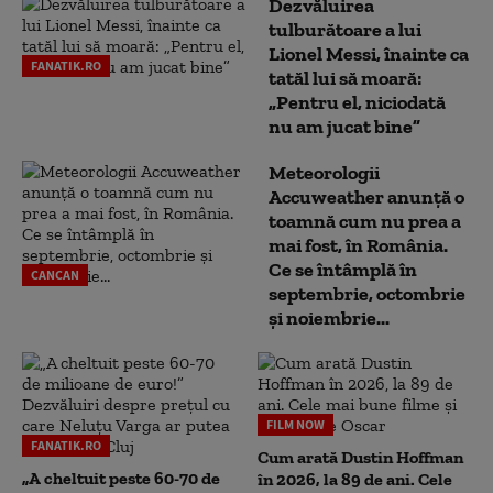
Dezvăluirea
tulburătoare a lui
Lionel Messi, înainte ca
FANATIK.RO
tatăl lui să moară:
„Pentru el, niciodată
nu am jucat bine”
Meteorologii
Accuweather anunță o
toamnă cum nu prea a
mai fost, în România.
Ce se întâmplă în
CANCAN
septembrie, octombrie
și noiembrie...
FILM NOW
FANATIK.RO
Cum arată Dustin Hoffman
„A cheltuit peste 60-70 de
în 2026, la 89 de ani. Cele