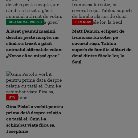
DIGI ANIMAL WORLD
FILM NOW
A lăsat geamul mașinii
Matt Damon, eclipsat de
deschis peste noapte, iar
frumoasa lui soție, pe
când s-a trezit a găsit
covorul roșu. Tablou
animalul atârnat de volan:
superb de familie alături de
„Noroc că se mișcă greu”
două dintre fiicele lor, la
Seul
UTV
Gina Pistol a vorbit pentru
prima dată despre relația
cu tatăl ei. Cum i-a
schimbat viața fiica sa,
Josephine