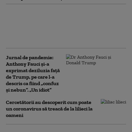
SUA introduc restricții
pentru un anumit tip
de cercetare privind
virusurile, invocând
pandemia de COVID-19
Jurnal de pandemie:
Anthony Fauci și-a
exprimat deziluzia față
de Trump, pe care l-a
descris ca fiind „confuz
și nebun”. „Un idiot”
Cercetătorii au descoperit cum poate
un coronavirus să treacă de la lilieci la
oameni