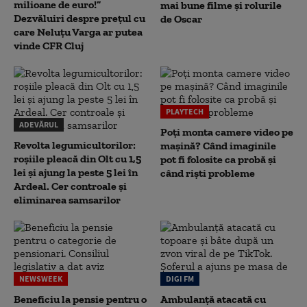
milioane de euro!”
mai bune filme și rolurile
Dezvăluiri despre prețul cu
de Oscar
care Neluțu Varga ar putea
vinde CFR Cluj
PLAYTECH
ADEVĂRUL
Poți monta camere video pe
Revolta legumicultorilor:
mașină? Când imaginile
roșiile pleacă din Olt cu 1,5
pot fi folosite ca probă și
lei și ajung la peste 5 lei în
când riști probleme
Ardeal. Cer controale și
eliminarea samsarilor
NEWSWEEK
DIGI FM
Beneficiu la pensie pentru o
Ambulanță atacată cu