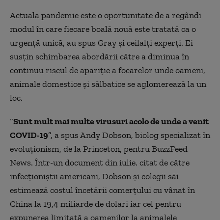
Actuala pandemie este o oportunitate de a regândi
modul în care fiecare boală nouă este tratată ca o
urgență unică, au spus Gray și ceilalți experți. Ei
susțin schimbarea abordării către a diminua în
continuu riscul de apariție a focarelor unde oameni,
animale domestice și sălbatice se aglomerează la un
loc.
“
Sunt mult mai multe virusuri acolo de unde a venit
COVID-19
”, a spus Andy Dobson, biolog specializat în
evoluționism, de la Princeton, pentru BuzzFeed
News. Într-un document din iulie. citat de către
infecționiștii americani, Dobson și colegii săi
estimează costul încetării comerțului cu vânat în
China la 19,4 miliarde de dolari iar cel pentru
expunerea limitată a oamenilor la animalele