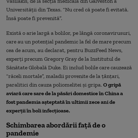
Vasilakis, de la secția medicală din Galveston a
Universității din Texas. “Nu cred că poate fi evitată.
Însă poate fi prevenită”.
Există o arie largă a bolilor, pe lângă coronavirusuri,
care au un potențial pandemic la fel de mare precum
cea de acum, au declarat, pentru BuzzFeed News,
experți precum Gregory Gray de la Institutul de
Sănătate Globală Duke. Ei includ bolile care cauzează
“răceli mortale”, maladii provenite de la țânțari,
paralitici din cauza poliomelitei și gripa.
O gripă
aviară care sare de la păsări domestice în China a
fost pandemia așteptată în ultimii zece ani de
experții în boli infecțioase.
Schimbarea abordării față de o
pandemie