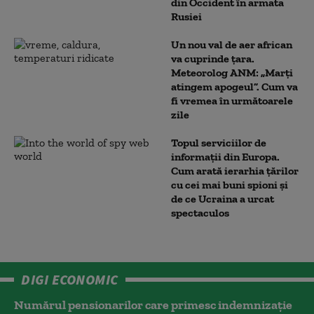
din Occident în armata
Rusiei
Un nou val de aer african
va cuprinde țara.
Meteorolog ANM: „Marți
atingem apogeul”. Cum va
fi vremea în următoarele
zile
Topul serviciilor de
informații din Europa.
Cum arată ierarhia țărilor
cu cei mai buni spioni și
de ce Ucraina a urcat
spectaculos
DIGI ECONOMIC
Numărul pensionarilor care primesc indemnizaţie