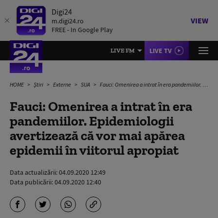
Digi24
VIEW
m.digi24.ro
FREE - In Google Play
LIVE TV
LIVE FM
HOME
Știri
Externe
SUA
Fauci: Omenirea a intrat în era pandemiilor. Epidemiologii avertizează că vor mai apărea epidemii în viitorul apropiat
Fauci: Omenirea a intrat în era
pandemiilor. Epidemiologii
avertizează că vor mai apărea
epidemii în viitorul apropiat
Data actualizării:
04.09.2020 12:49
Data publicării:
04.09.2020 12:40