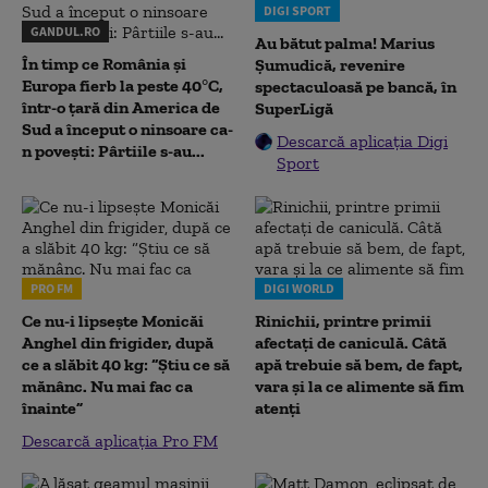
DIGI SPORT
GANDUL.RO
Au bătut palma! Marius
În timp ce România și
Șumudică, revenire
Europa fierb la peste 40°C,
spectaculoasă pe bancă, în
într-o țară din America de
SuperLigă
Sud a început o ninsoare ca-
Descarcă aplicația Digi
n povești: Pârtiile s-au...
Sport
PRO FM
DIGI WORLD
Ce nu-i lipsește Monicăi
Rinichii, printre primii
Anghel din frigider, după
afectați de caniculă. Câtă
ce a slăbit 40 kg: “Știu ce să
apă trebuie să bem, de fapt,
mănânc. Nu mai fac ca
vara și la ce alimente să fim
înainte”
atenți
Descarcă aplicația Pro FM