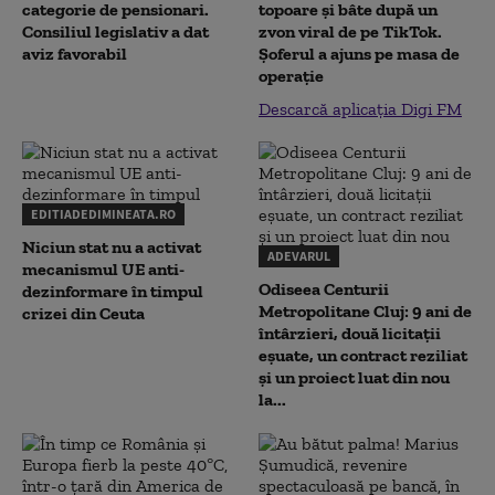
categorie de pensionari.
topoare și bâte după un
Consiliul legislativ a dat
zvon viral de pe TikTok.
aviz favorabil
Șoferul a ajuns pe masa de
operație
Descarcă aplicația Digi FM
EDITIADEDIMINEATA.RO
Niciun stat nu a activat
ADEVARUL
mecanismul UE anti-
Odiseea Centurii
dezinformare în timpul
Metropolitane Cluj: 9 ani de
crizei din Ceuta
întârzieri, două licitații
eșuate, un contract reziliat
și un proiect luat din nou
la...