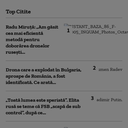
Top Citite
Radu Miruță: „Am găsit
1
cea mai eficientă
metodă pentru
doborârea dronelor
rusești...
2
Drona care a explodat în Bulgaria,
aproape de România, a fost
identificată. Ce arată...
3
„Toată lumea este speriată”. Elita
rusă se teme că FSB „scapă de sub
control”, după ce...