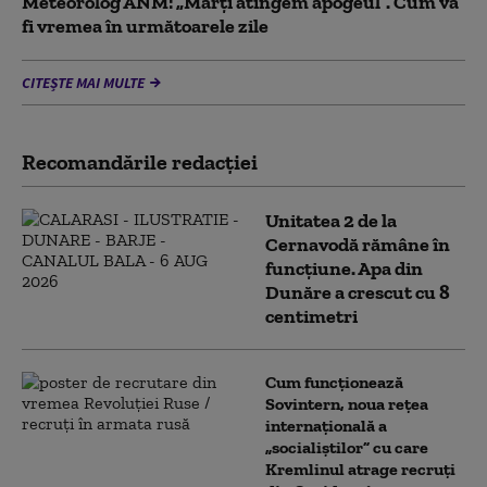
Meteorolog ANM: „Marți atingem apogeul”. Cum va
fi vremea în următoarele zile
CITEȘTE MAI MULTE
Recomandările redacţiei
Unitatea 2 de la
Cernavodă rămâne în
funcțiune. Apa din
Dunăre a crescut cu 8
centimetri
Cum funcționează
Sovintern, noua rețea
internațională a
„socialiștilor” cu care
Kremlinul atrage recruți