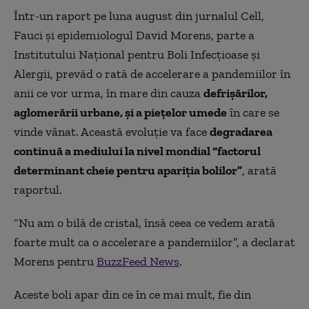
Într-un raport pe luna august din jurnalul Cell,
Fauci și epidemiologul David Morens, parte a
Institutului Național pentru Boli Infecțioase și
Alergii, prevăd o rată de accelerare a pandemiilor în
anii ce vor urma, în mare din cauza
defrișărilor,
aglomerării urbane, și a piețelor umede
în care se
vinde vânat. Această evoluție va face
degradarea
continuă a mediului la nivel mondial “factorul
determinant cheie pentru apariția bolilor”
, arată
raportul.
“Nu am o bilă de cristal, însă ceea ce vedem arată
foarte mult ca o accelerare a pandemiilor”, a declarat
Morens pentru
BuzzFeed News
.
Aceste boli apar din ce în ce mai mult, fie din