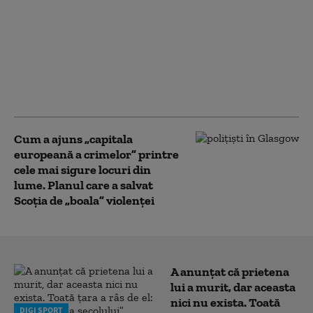
Avertismentul
ANSVSA după
inundații: Pot apărea
boli grave transmise de
la animale la oameni.
Ce recomandări au
autoritățile
Cum a ajuns „capitala
europeană a crimelor” printre
cele mai sigure locuri din
lume. Planul care a salvat
Scoția de „boala” violenței
A anunțat că prietena
lui a murit, dar aceasta
nici nu exista. Toată
DIGI SPORT