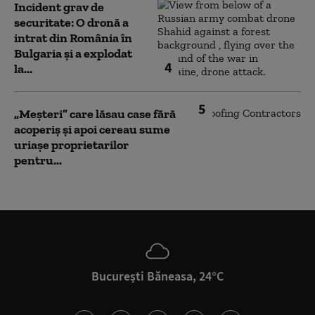
Incident grav de
securitate: O dronă a
intrat din România în
Bulgaria şi a explodat
4
la...
5
„Meșteri” care lăsau case fără
acoperiș și apoi cereau sume
uriașe proprietarilor
pentru...
București Băneasa, 24°C