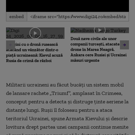
0
embed
seconds
of
0
seconds
Două nave civile ale unor
companii turcești, atacate cu
Imagini cu o dronă rusească
drone în Marea Neagră.
atacând un vânzător dintr-o
Ankara cere Rusiei și Ucrainei
piață ucraineană: Kievul acuză
măsuri urgente
Rusia de crimă de război
Militarii ucraineni au făcut bucăți un sistem mobil
de lansare rachete „Triumf”, amplasat în Crimeea,
conceput pentru a detecta și distruge ținte aeriene la
distanțe lungi. Rușii îl foloseau pentru a ataca
teritoriul Ucrainei, spune Armata Kievului și descrie
lovitura drept partea unei campanii continue menite