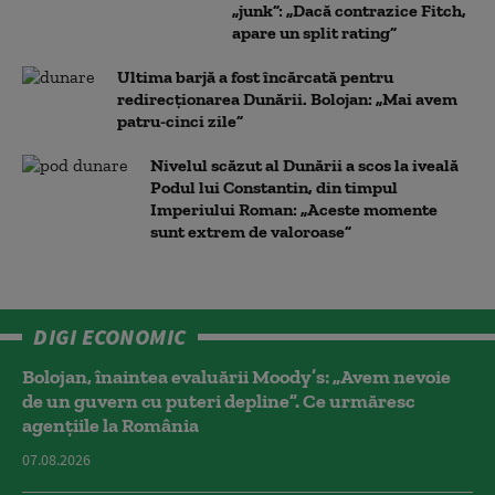
„junk”: „Dacă contrazice Fitch,
apare un split rating”
Ultima barjă a fost încărcată pentru
redirecționarea Dunării. Bolojan: „Mai avem
patru-cinci zile”
Nivelul scăzut al Dunării a scos la iveală
Podul lui Constantin, din timpul
Imperiului Roman: „Aceste momente
sunt extrem de valoroase”
DIGI ECONOMIC
Bolojan, înaintea evaluării Moody’s: „Avem nevoie
de un guvern cu puteri depline”. Ce urmăresc
agențiile la România
07.08.2026