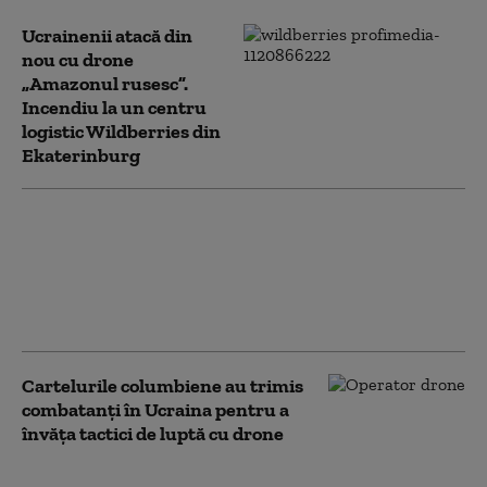
Ucrainenii atacă din
nou cu drone
„Amazonul rusesc”.
Incendiu la un centru
logistic Wildberries din
Ekaterinburg
NATO a interceptat cu 250%
mai multe avioane rusești în
apropierea teritoriului său.
Bilanț îngrijorător: „Cifrele
nu mint”
Cartelurile columbiene au trimis
combatanți în Ucraina pentru a
învăța tactici de luptă cu drone