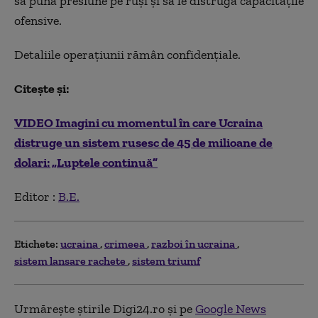
să pună presiune pe ruși și să le distrugă capacitățile
ofensive.
Detaliile operațiunii rămân confidențiale.
Citește și:
VIDEO Imagini cu momentul în care Ucraina
distruge un sistem rusesc de 45 de milioane de
dolari: „Luptele continuă”
Editor :
B.E.
Etichete:
ucraina
crimeea
razboi în ucraina
sistem lansare rachete
sistem triumf
Urmărește știrile Digi24.ro și pe
Google News