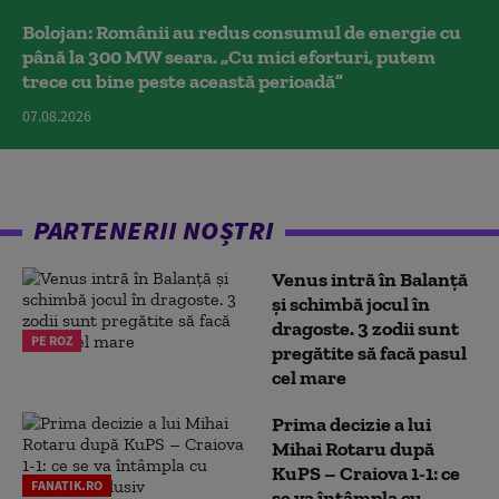
Bolojan: Românii au redus consumul de energie cu
până la 300 MW seara. „Cu mici eforturi, putem
trece cu bine peste această perioadă”
07.08.2026
PARTENERII NOȘTRI
Venus intră în Balanță
și schimbă jocul în
dragoste. 3 zodii sunt
PE ROZ
pregătite să facă pasul
cel mare
Prima decizie a lui
Mihai Rotaru după
KuPS – Craiova 1-1: ce
FANATIK.RO
se va întâmpla cu