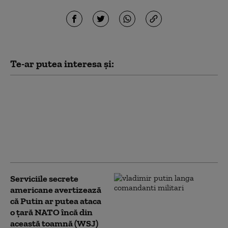
Te-ar putea interesa și:
Rusia folosește o tehnică
implementată de
Germania nazistă
împotriva Ucrainei,
interzisă de dreptul
internațional (ISW)
Serviciile secrete
americane avertizează
că Putin ar putea ataca
o țară NATO încă din
această toamnă (WSJ)