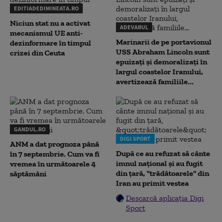
EDITIADEDIMINEATA.RO
Niciun stat nu a activat
ADEVARUL
mecanismul UE anti-
Marinarii de pe portavionul
dezinformare în timpul
USS Abraham Lincoln sunt
crizei din Ceuta
epuizați și demoralizați în
largul coastelor Iranului,
avertizează familiile...
GANDUL.RO
DIGI SPORT
ANM a dat prognoza până
După ce au refuzat să cânte
în 7 septembrie. Cum va fi
imnul naţional şi au fugit
vremea în următoarele 4
din ţară, "trădătoarele" din
săptămâni
Iran au primit vestea
Descarcă aplicația Digi
Sport