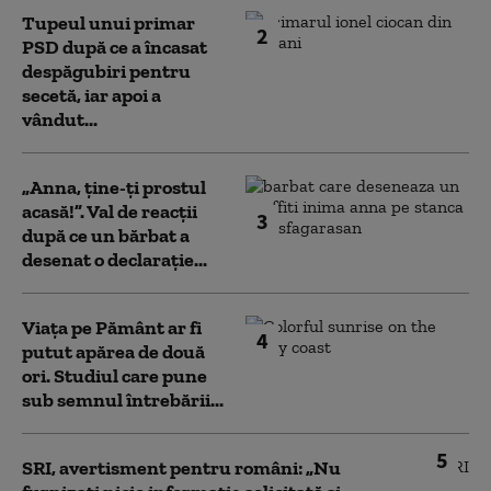
Tupeul unui primar
2
PSD după ce a încasat
despăgubiri pentru
secetă, iar apoi a
vândut...
„Anna, ţine-ţi prostul
acasă!”. Val de reacții
3
după ce un bărbat a
desenat o declarație...
Viața pe Pământ ar fi
4
putut apărea de două
ori. Studiul care pune
sub semnul întrebării...
5
SRI, avertisment pentru români: „Nu