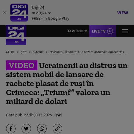
Digi24
VIEW
m.digi24.ro
FREE - In Google Play
LIVE TV
LIVE FM
HOME
Știri
Externe
Ucrainenii au distrus un sistem mobil de lansare de rachete plasat de ruși în Crimeea: „Triumf” valora un miliard de dolari
VIDEO
Ucrainenii au distrus un
sistem mobil de lansare de
rachete plasat de ruși în
Crimeea: „Triumf” valora un
miliard de dolari
Data publicării:
09.11.2025 13:45