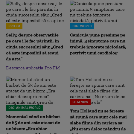
PRO FM
DIGI WORLD
Selly, despre observațiile
Canicula pune presiune pe
pe care i le fac părinții, în
inimă. 5 simptome care nu
ciuda succesului său: „Cred
trebuie ignorate niciodată,
că este imposibil să scapi
potrivit unui cardiolog
de asta”
Descarcă aplicația Pro FM
FILM NOW
DIGI ANIMAL WORLD
Tom Holland nu se ferește
Momentul când un bărbat
să spună care sunt cele mai
de 65 de ani este atacat de
slabe filme din cariera sa:
un bizon: „Era chiar
„Nu eram deloc mândru de