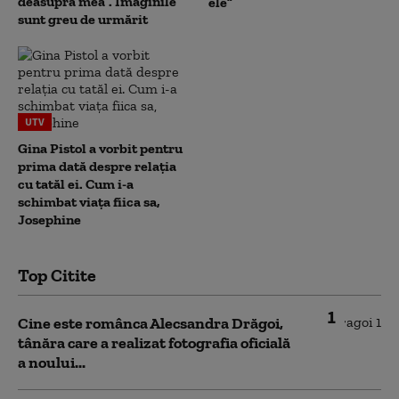
deasupra mea”. Imaginile
ele”
sunt greu de urmărit
UTV
Gina Pistol a vorbit pentru
prima dată despre relația
cu tatăl ei. Cum i-a
schimbat viața fiica sa,
Josephine
Top Citite
1
Cine este românca Alecsandra Drăgoi,
tânăra care a realizat fotografia oficială
a noului...