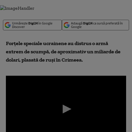
Urmărește
Digi24
în Google
Adaugă
Digi24
ca sursă preferată în
Discover
Google
Forțele speciale ucrainene au distrus o armă
extrem de scumpă, de aproximativ un miliarde de
dolari, plasată de ruși în Crimeea.