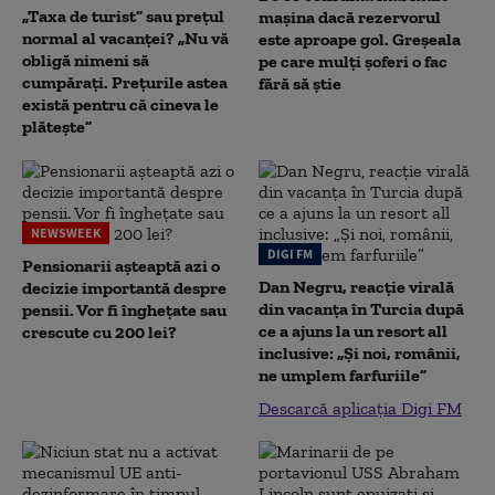
„Taxa de turist” sau prețul
mașina dacă rezervorul
normal al vacanței? „Nu vă
este aproape gol. Greșeala
obligă nimeni să
pe care mulți șoferi o fac
cumpărați. Prețurile astea
fără să știe
există pentru că cineva le
plătește”
NEWSWEEK
DIGI FM
Pensionarii așteaptă azi o
Dan Negru, reacție virală
decizie importantă despre
din vacanța în Turcia după
pensii. Vor fi înghețate sau
ce a ajuns la un resort all
crescute cu 200 lei?
inclusive: „Și noi, românii,
ne umplem farfuriile”
Descarcă aplicația Digi FM