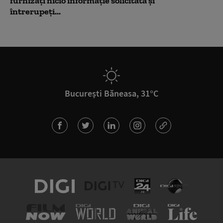
furnizați nicio informație solicitată și
întrerupeți...
București Băneasa, 31°C