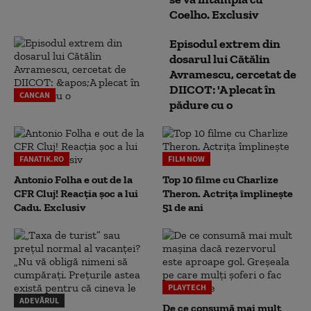
Coelho. Exclusiv
Episodul extrem din
dosarul lui Cătălin
Avramescu, cercetat de
DIICOT: 'A plecat în
CANCAN
pădure cu o
FANATIK.RO
FILM NOW
Antonio Folha e out de la
Top 10 filme cu Charlize
CFR Cluj! Reacția șoc a lui
Theron. Actrița împlinește
Cadu. Exclusiv
51 de ani
PLAYTECH
ADEVĂRUL
De ce consumă mai mult