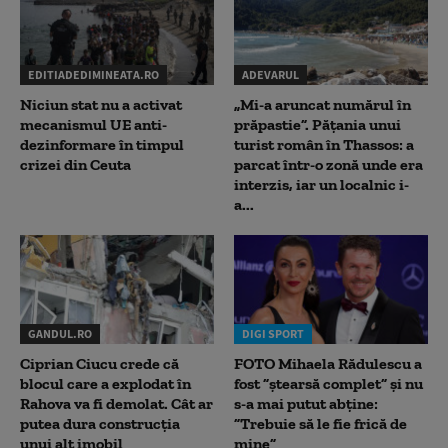
EDITIADEDIMINEATA.RO
ADEVARUL
Niciun stat nu a activat
„Mi-a aruncat numărul în
mecanismul UE anti-
prăpastie”. Pățania unui
dezinformare în timpul
turist român în Thassos: a
crizei din Ceuta
parcat într-o zonă unde era
interzis, iar un localnic i-
a...
GANDUL.RO
DIGI SPORT
Ciprian Ciucu crede că
FOTO Mihaela Rădulescu a
blocul care a explodat în
fost ”ștearsă complet” și nu
Rahova va fi demolat. Cât ar
s-a mai putut abține:
putea dura construcția
”Trebuie să le fie frică de
unui alt imobil
mine”