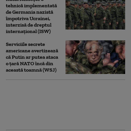
tehnică implementată
de Germania nazistă
împotriva Ucrainei,
interzisă de dreptul
internațional (ISW)
Serviciile secrete
americane avertizează
că Putin ar putea ataca
o țară NATO încă din
această toamnă (WSJ)
Ucrainenii atacă din
nou cu drone
„Amazonul rusesc”.
Incendiu la un centru
logistic Wildberries din
Ekaterinburg