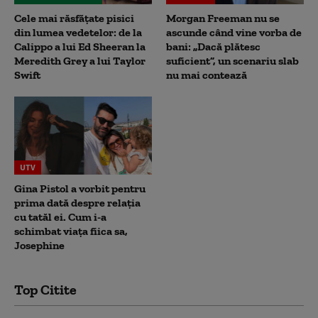
Cele mai răsfățate pisici
Morgan Freeman nu se
din lumea vedetelor: de la
ascunde când vine vorba de
Calippo a lui Ed Sheeran la
bani: „Dacă plătesc
Meredith Grey a lui Taylor
suficient”, un scenariu slab
Swift
nu mai contează
UTV
Gina Pistol a vorbit pentru
prima dată despre relația
cu tatăl ei. Cum i-a
schimbat viața fiica sa,
Josephine
Top Citite