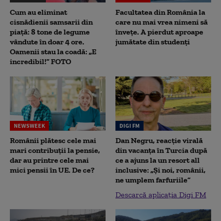
Cum au eliminat
Facultatea din România la
cisnădienii samsarii din
care nu mai vrea nimeni să
piață: 8 tone de legume
înveţe. A pierdut aproape
vândute în doar 4 ore.
jumătate din studenţi
Oamenii stau la coadă: „E
incredibil!” FOTO
NEWSWEEK
DIGI FM
Românii plătesc cele mai
Dan Negru, reacție virală
mari contribuții la pensie,
din vacanța în Turcia după
dar au printre cele mai
ce a ajuns la un resort all
mici pensii în UE. De ce?
inclusive: „Și noi, românii,
ne umplem farfuriile”
Descarcă aplicația Digi FM