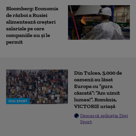
Bloomberg: Economia
de război a Rusiei
alimentează creşteri
salariale pe care
companiile nu şi le
permit
Din Tulcea, 5.000 de
oamenii au lăsat
Europa cu ”gura
căscată”: ”Am uimit
lumea!”. România,
DIGI SPORT
VICTORIE uriașă
Descarcă aplicația Digi
Sport