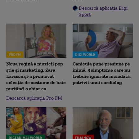
Descarcă aplicația Digi
Sport
PRO FM
DIGI WORLD
Noua regină a muzicii pop
Canicula pune presiune pe
știe și marketing. Zara
inimă. 5 simptome care nu
Larsson și-a promovat
trebuie ignorate niciodată,
colecția de costume de baie
potrivit unui cardiolog
purtând-o chiar ea
Descarcă aplicația Pro FM
DIGI ANIMAL WORLD
FILM NOW