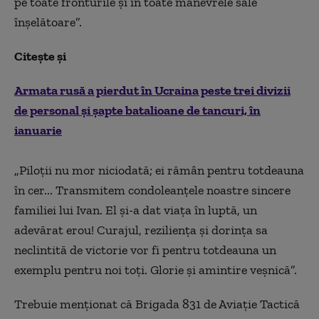
pe toate fronturile și în toate manevrele sale
înșelătoare”.
Citește și
Armata rusă a pierdut în Ucraina peste trei divizii
de personal și șapte batalioane de tancuri, în
ianuarie
„Piloții nu mor niciodată; ei rămân pentru totdeauna
în cer... Transmitem condoleanțele noastre sincere
familiei lui Ivan. El și-a dat viața în luptă, un
adevărat erou! Curajul, reziliența și dorința sa
neclintită de victorie vor fi pentru totdeauna un
exemplu pentru noi toți. Glorie și amintire veșnică”.
Trebuie menționat că Brigada 831 de Aviație Tactică