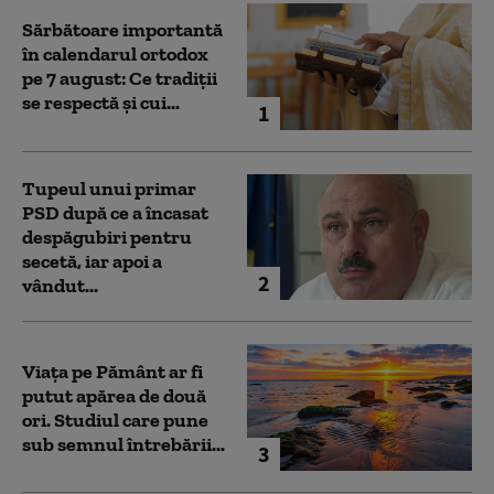
Sărbătoare importantă
în calendarul ortodox
pe 7 august: Ce tradiții
se respectă și cui...
1
Tupeul unui primar
PSD după ce a încasat
despăgubiri pentru
secetă, iar apoi a
2
vândut...
Viața pe Pământ ar fi
putut apărea de două
ori. Studiul care pune
sub semnul întrebării...
3