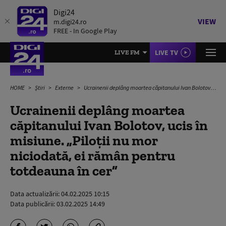
Digi24
VIEW
m.digi24.ro
FREE - In Google Play
LIVE TV
LIVE FM
HOME
Știri
Externe
Ucrainenii deplâng moartea căpitanului Ivan Bolotov, ucis în misiune. „Piloții nu mor niciodată, ei rămân pentru totdeauna în cer”
Ucrainenii deplâng moartea
căpitanului Ivan Bolotov, ucis în
misiune. „Piloții nu mor
niciodată, ei rămân pentru
totdeauna în cer”
Data actualizării:
04.02.2025 10:15
Data publicării:
03.02.2025 14:49