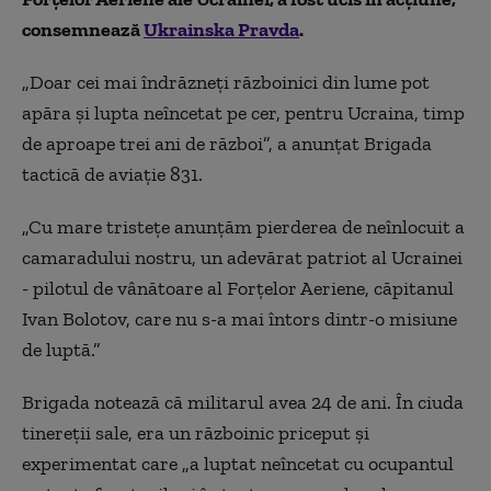
consemnează
Ukrainska Pravda
.
„Doar cei mai îndrăzneți războinici din lume pot
apăra și lupta neîncetat pe cer, pentru Ucraina, timp
de aproape trei ani de război”, a anunțat Brigada
tactică de aviație 831.
„Cu mare tristețe anunțăm pierderea de neînlocuit a
camaradului nostru, un adevărat patriot al Ucrainei
- pilotul de vânătoare al Forțelor Aeriene, căpitanul
Ivan Bolotov, care nu s-a mai întors dintr-o misiune
de luptă.”
Brigada notează că militarul avea 24 de ani. În ciuda
tinereții sale, era un războinic priceput și
experimentat care „a luptat neîncetat cu ocupantul