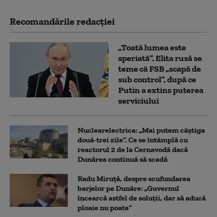
Recomandările redacţiei
„Toată lumea este
speriată”. Elita rusă se
teme că FSB „scapă de
sub control”, după ce
Putin a extins puterea
serviciului
Nuclearelectrica: „Mai putem câștiga
două-trei zile”. Ce se întâmplă cu
reactorul 2 de la Cernavodă dacă
Dunărea continuă să scadă
Radu Miruță, despre scufundarea
barjelor pe Dunăre: „Guvernul
încearcă astfel de soluții, dar să aducă
ploaie nu poate”