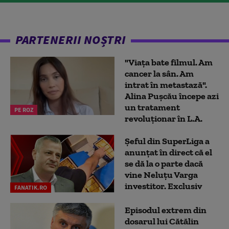
PARTENERII NOȘTRI
"Viața bate filmul. Am
cancer la sân. Am
intrat în metastază".
Alina Pușcău începe azi
un tratament
PE ROZ
revoluționar în L.A.
Șeful din SuperLiga a
anunțat în direct că el
se dă la o parte dacă
vine Neluțu Varga
investitor. Exclusiv
FANATIK.RO
Episodul extrem din
dosarul lui Cătălin