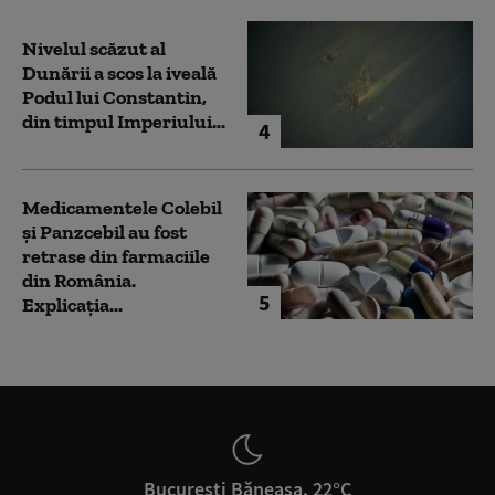
Nivelul scăzut al
Dunării a scos la iveală
Podul lui Constantin,
din timpul Imperiului...
4
Medicamentele Colebil
și Panzcebil au fost
retrase din farmaciile
din România.
5
Explicația...
București Băneasa, 22°C