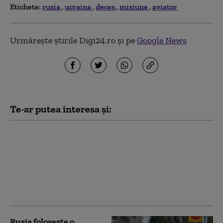
Etichete:
rusia
ucraina
deces
misiune
aviator
Urmărește știrile Digi24.ro și pe
Google News
Te-ar putea interesa și:
Sprijinul pentru
războiul lui Putin, la
minime istorice: Ce a
declanșat schimbarea
de opinie în rândul
rușilor
Rusia folosește o