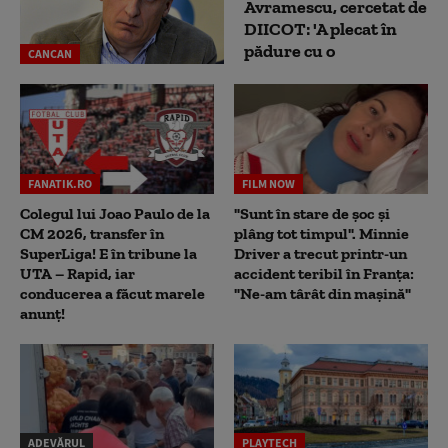
Avramescu, cercetat de
DIICOT: 'A plecat în
pădure cu o
CANCAN
FANATIK.RO
FILM NOW
Colegul lui Joao Paulo de la
"Sunt în stare de șoc și
CM 2026, transfer în
plâng tot timpul". Minnie
SuperLiga! E în tribune la
Driver a trecut printr-un
UTA – Rapid, iar
accident teribil în Franța:
conducerea a făcut marele
"Ne-am târât din mașină"
anunț!
ADEVĂRUL
PLAYTECH