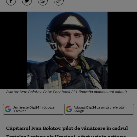
Aviator Ivan Bolotov. Foto: Facebook 831 бригада тактичної авіації
Urmărește
Digi24
în Google
Adaugă
Digi24
ca sursă preferată în
Discover
Google
Căpitanul Ivan Bolotov, pilot de vânătoare în cadrul
Forțelor Aeriene ale Ucrainei, a fost ucis în acțiune,