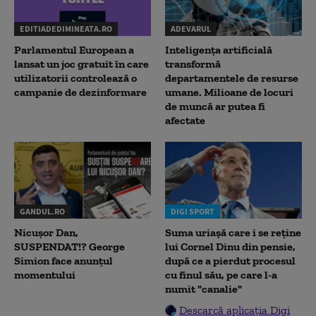
EDITIADEDIMINEATA.RO
ADEVARUL
Parlamentul European a
Inteligența artificială
lansat un joc gratuit în care
transformă
utilizatorii controlează o
departamentele de resurse
campanie de dezinformare
umane. Milioane de locuri
de muncă ar putea fi
afectate
GANDUL.RO
DIGI SPORT
Nicușor Dan,
Suma uriașă care i se reține
SUSPENDAT!? George
lui Cornel Dinu din pensie,
Simion face anunțul
după ce a pierdut procesul
momentului
cu finul său, pe care l-a
numit "canalie"
Descarcă aplicația Digi