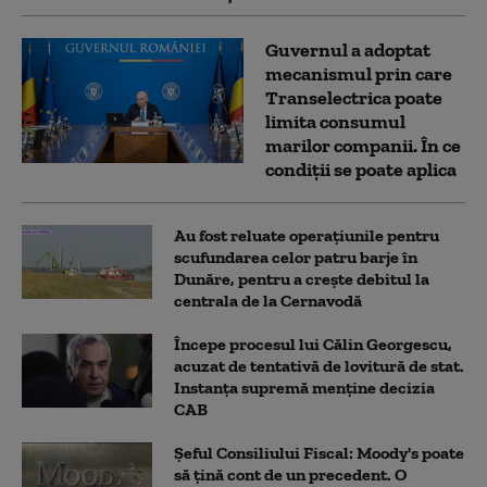
Guvernul a adoptat
mecanismul prin care
Transelectrica poate
limita consumul
marilor companii. În ce
condiții se poate aplica
Au fost reluate operațiunile pentru
scufundarea celor patru barje în
Dunăre, pentru a crește debitul la
centrala de la Cernavodă
Începe procesul lui Călin Georgescu,
acuzat de tentativă de lovitură de stat.
Instanța supremă menține decizia
CAB
Șeful Consiliului Fiscal: Moody's poate
să țină cont de un precedent. O