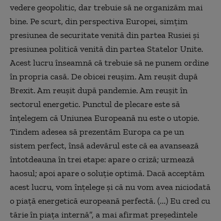
vedere geopolitic, dar trebuie să ne organizăm mai
bine. Pe scurt, din perspectiva Europei, simţim
presiunea de securitate venită din partea Rusiei şi
presiunea politică venită din partea Statelor Unite.
Acest lucru înseamnă că trebuie să ne punem ordine
în propria casă. De obicei reuşim. Am reuşit după
Brexit. Am reuşit după pandemie. Am reuşit în
sectorul energetic. Punctul de plecare este să
înţelegem că Uniunea Europeană nu este o utopie.
Tindem adesea să prezentăm Europa ca pe un
sistem perfect, însă adevărul este că ea avansează
întotdeauna în trei etape: apare o criză; urmează
haosul; apoi apare o soluţie optimă. Dacă acceptăm
acest lucru, vom înţelege şi că nu vom avea niciodată
o piaţă energetică europeană perfectă. (...) Eu cred cu
tărie în piaţa internă”, a mai afirmat preşedintele