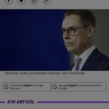
Alexander Stubb, președintele Finlandei. Foto: Profimedia
Urmărește
Digi24
în Google
Adaugă
Digi24
ca sursă preferată în
Discover
Google
DIN ARTICOL