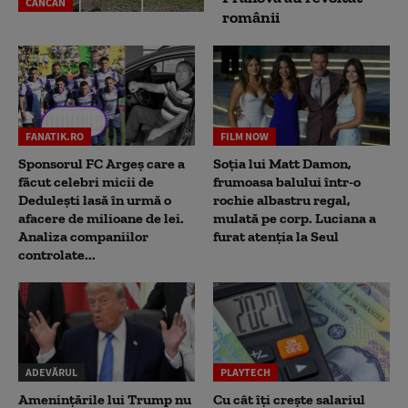
CANCAN
românii
FANATIK.RO
FILM NOW
Sponsorul FC Argeș care a
Soția lui Matt Damon,
făcut celebri micii de
frumoasa balului într-o
Dedulești lasă în urmă o
rochie albastru regal,
afacere de milioane de lei.
mulată pe corp. Luciana a
Analiza companiilor
furat atenția la Seul
controlate...
ADEVĂRUL
PLAYTECH
Amenințările lui Trump nu
Cu cât îți crește salariul