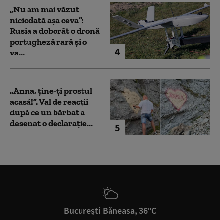
„Nu am mai văzut
niciodată așa ceva”:
Rusia a doborât o dronă
portugheză rară și o
4
va...
„Anna, ţine-ţi prostul
acasă!”. Val de reacții
după ce un bărbat a
desenat o declarație...
5
București Băneasa, 36°C