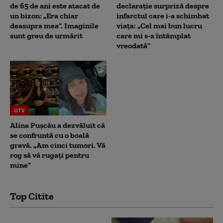
de 65 de ani este atacat de
declarație surpriză despre
un bizon: „Era chiar
infarctul care i-a schimbat
deasupra mea”. Imaginile
viața: „Cel mai bun lucru
sunt greu de urmărit
care mi s-a întâmplat
vreodată”
UTV
Alina Pușcău a dezvăluit că
se confruntă cu o boală
gravă. „Am cinci tumori. Vă
rog să vă rugați pentru
mine”
Top Citite