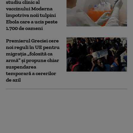
studiu clinic al
vaccinului Moderna
împotriva noii tulpini
Ebola care a ucis peste
1.700 de oameni
Premierul Greciei cere
noi reguli în UE pentru
migrația „folosită ca
armă” și propune chiar
suspendarea
temporară a cererilor
de azil
Departamentul de Stat
al SUA închide
consulate în țări
considerate aliați
strategici ai Americii