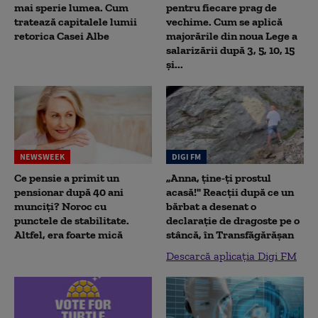
mai sperie lumea. Cum
pentru fiecare prag de
tratează capitalele lumii
vechime. Cum se aplică
retorica Casei Albe
majorările din noua Lege a
salarizării după 3, 5, 10, 15
și...
NEWSWEEK
DIGI FM
Ce pensie a primit un
„Anna, ţine-ţi prostul
pensionar după 40 ani
acasă!" Reacţii după ce un
munciți? Noroc cu
bărbat a desenat o
punctele de stabilitate.
declaraţie de dragoste pe o
Altfel, era foarte mică
stâncă, în Transfăgărăşan
Descarcă aplicația Digi FM