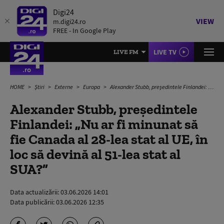
Digi24
VIEW
m.digi24.ro
FREE - In Google Play
LIVE TV
LIVE FM
HOME
Știri
Externe
Europa
Alexander Stubb, preşedintele Finlandei: „Nu ar fi minunat să fie Canada al 28-lea stat al UE, în loc să devină al 51-lea stat al SUA?”
Alexander Stubb, preşedintele
Finlandei: „Nu ar fi minunat să
fie Canada al 28-lea stat al UE, în
loc să devină al 51-lea stat al
SUA?”
Data actualizării:
03.06.2026 14:01
Data publicării:
03.06.2026 12:35