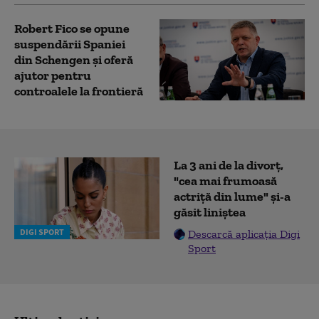
Robert Fico se opune
suspendării Spaniei
din Schengen şi oferă
ajutor pentru
controalele la frontieră
La 3 ani de la divorț,
"cea mai frumoasă
actriță din lume" și-a
găsit liniștea
DIGI SPORT
Descarcă aplicația Digi
Sport