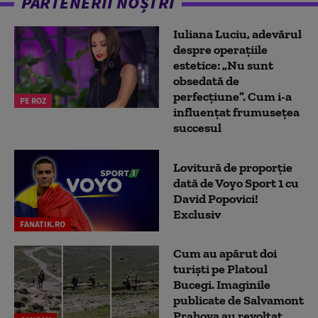
PARTENERII NOȘTRI
Iuliana Luciu, adevărul
despre operațiile
estetice: „Nu sunt
obsedată de
perfecțiune”. Cum i-a
PE ROZ
influențat frumusețea
succesul
Lovitură de proporție
dată de Voyo Sport 1 cu
David Popovici!
Exclusiv
FANATIK.RO
Cum au apărut doi
turiști pe Platoul
Bucegi. Imaginile
publicate de Salvamont
Prahova au revoltat