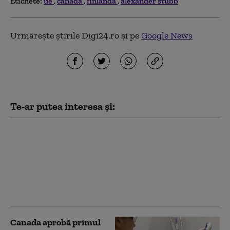
Etichete:
ue
canada
finlanda
alexander stubb
Urmărește știrile Digi24.ro și pe
Google News
Te-ar putea interesa și:
Patru țări din UE
rămân neutre în timp
ce Europa se
reînarmează. Marele
test care le-ar putea
schimba strategia
Canada aprobă primul