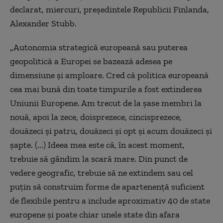
declarat, miercuri, preşedintele Republicii Finlanda,
Alexander Stubb.
„Autonomia strategică europeană sau puterea
geopolitică a Europei se bazează adesea pe
dimensiune şi amploare. Cred că politica europeană
cea mai bună din toate timpurile a fost extinderea
Uniunii Europene. Am trecut de la şase membri la
nouă, apoi la zece, doisprezece, cincisprezece,
douăzeci şi patru, douăzeci şi opt şi acum douăzeci şi
şapte. (...) Ideea mea este că, în acest moment,
trebuie să gândim la scară mare. Din punct de
vedere geografic, trebuie să ne extindem sau cel
puţin să construim forme de apartenenţă suficient
de flexibile pentru a include aproximativ 40 de state
europene şi poate chiar unele state din afara