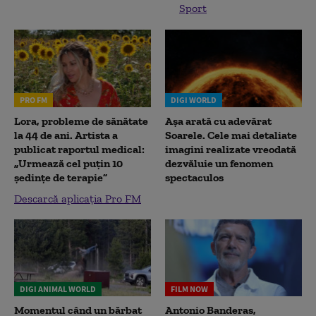
Sport
PRO FM
DIGI WORLD
Lora, probleme de sănătate
Așa arată cu adevărat
la 44 de ani. Artista a
Soarele. Cele mai detaliate
publicat raportul medical:
imagini realizate vreodată
„Urmează cel puțin 10
dezvăluie un fenomen
ședințe de terapie”
spectaculos
Descarcă aplicația Pro FM
DIGI ANIMAL WORLD
FILM NOW
Momentul când un bărbat
Antonio Banderas,