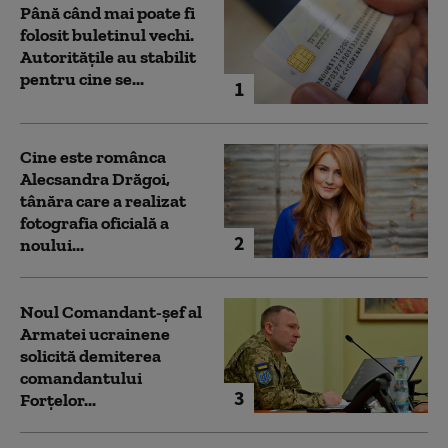
Până când mai poate fi
folosit buletinul vechi.
Autoritățile au stabilit
pentru cine se...
1
Cine este românca
Alecsandra Drăgoi,
tânăra care a realizat
fotografia oficială a
2
noului...
Noul Comandant-șef al
Armatei ucrainene
solicită demiterea
comandantului
3
Forțelor...